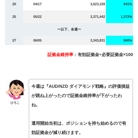
20
04/17
3,023,159
841%
25
05/22
3,371,442
1,372%
〜以下、各週〜
27
06/05
3,343,831
840%
証拠金維持率
：有効証拠金÷必要証拠金×100
今週は『AUD/NZD ダイアモンド戦略』の評価損益
が跳ね上がったので証拠金維持率が下がったわ
ひろこ
ね。
運用開始当初は、ポジションを持ち始めるので有
効証拠金が減り続けます。