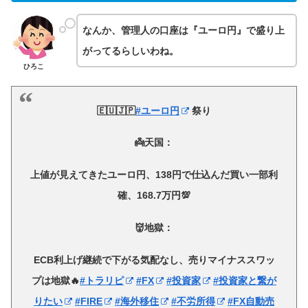
なんか、管理人の口座は『ユーロ円』で盛り上
がってるらしいわね。
ひろこ
🇪🇺🇯🇵
#ユーロ円
祭り
👼天国：
上値が見えてきたユーロ円、138円で仕込んだ買い一部利
確、168.7万円💯
👹地獄：
ECB利上げ継続で下がる気配なし、売りマイナススワッ
プは地獄🔥
#トラリピ
#FX
#投資家
#投資家と繋が
りたい
#FIRE
#海外移住
#不労所得
#FX自動売