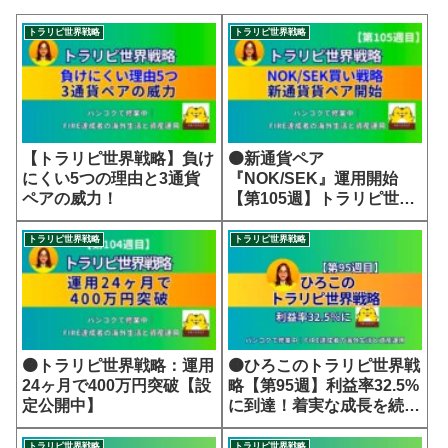
トラリピ世界戦略
トラリピ世界戦略
【トラリピ世界戦略】負け
🟠新通貨ペア
にくい5つの理由と3通貨
『NOK/SEK』運用開始
ペアの威力！
【第105週】トラリピ世界
戦略
トラリピ世界戦略
トラリピ世界戦略
🟠トラリピ世界戦略：運用
🟠ひろこのトラリピ世界戦
24ヶ月で400万円突破【設
略【第95週】利益率32.5%
定公開中】
に到達！着実な成長を続け
る世界戦略
トラリピ世界戦略
トラリピ世界戦略