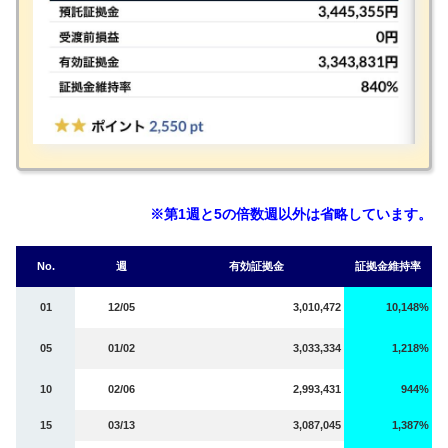
※第1週と5の倍数週以外は省略しています。
No.
週
有効証拠金
証拠金維持率
01
12/05
3,010,472
10,148%
05
01/02
3,033,334
1,218%
10
02/06
2,993,431
944%
15
03/13
3,087,045
1,387%