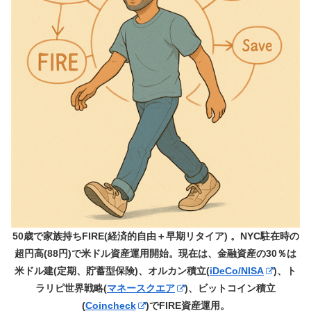
50歳で家族持ちFIRE(経済的自由＋早期リタイア) 。NYC駐在時の
超円高(88円)で米ドル資産運用開始。現在は、金融資産の30％は
米ドル建(定期、貯蓄型保険)、オルカン積立(
iDeCo/NISA
)、ト
ラリピ世界戦略(
マネースクエア
)、ビットコイン積立
(
Coincheck
)でFIRE資産運用。