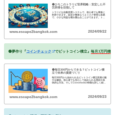
🟠ひろこのトラリピ世界戦略：安定した不
労所得を目指して
トラリピは自動売買システムで、初心者でも簡単に
利用できます。設定が簡単なうえリスク管理も容易
で、小さな利益を積み重ねることができます。トラ
リピの仕組み・戦略・メリット・デメリットを詳し
く紹介しています。運用を検討中の方は必見です!
2024/09/22
www.escape2bangkok.com
🟢夢作り『
コインチェック
でビットコイン積立』
毎月3万円積立
🟠毎日300円からできる？ビットコイン積
立で未来の資産づくり
毎日300円から始められるビットコイン積立投資の魅
力を解説。初心者でも安心して始められる理由や具
体的な方法、そしてCoincheckの特徴を詳しく紹
介。将来の資産形成に向けた新しい投資方法を探る
方必見！
2024/09/23
www.escape2bangkok.com