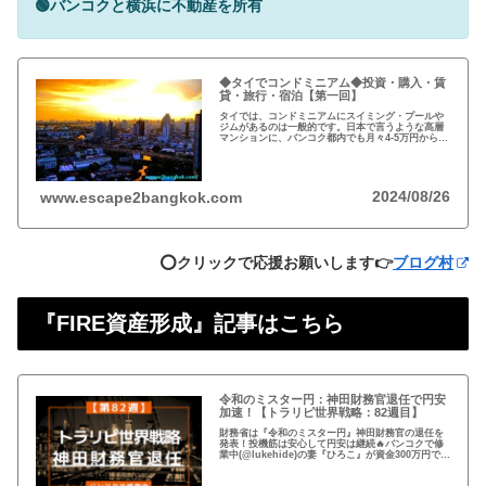
🟢バンコクと横浜に不動産を所有
◆タイでコンドミニアム◆投資・購入・賃
貸・旅行・宿泊【第一回】
タイでは、コンドミニアムにスイミング・プールや
ジムがあるのは一般的です。日本で言うような高層
マンションに、バンコク都内でも月々4-5万円から賃
貸・レンタルができます。旅行、ロングステイ、駐
在、現地採用で、タイ王国に短期・長期で滞在され
る際に…
2024/08/26
www.escape2bangkok.com
⭕️クリックで応援お願いします👉
ブログ村
『FIRE資産形成』記事はこちら
令和のミスター円：神田財務官退任で円安
加速！【トラリピ世界戦略：82週目】
財務省は『令和のミスター円』神田財務官の退任を
発表！投機筋は安心して円安は継続🔥バンコクで修
業中(@lukehide)の妻『ひろこ』が資金300万円で
『トラリピ世界戦略』運用中。：ドル円が絡まない
#AUDNZD #USDCAD #EURG...