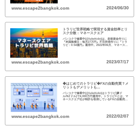
2024/06/30
www.escape2bangkok.com
トラリピ世界戦略で実現する資金効率とリ
スク分散：マネースクエア
バンコクで修業中(@lukehide)は、老後資金作りに
『米国株積立：毎月27万円』不労所得作りに『トラ
リピ：0.54億円』運用中。2022年06月、マネースク
エアがトラリピ世界戦略をアナウンス。トラリピ世
界戦略で資金効率とリスク分散！
2023/07/17
www.escape2bangkok.com
◆はじめてのトラリピ◆FXの自動売買？メ
リットもデメリットも…
バンコクで修業中(@lukehide)はトラリピ(豪ド
ル/NZドル)で4,000万円運用中。トラリピ®とは、マ
ネースクエア社が特許を取得しているFXの自動売買
の注文方法。リスクのない投資はない、メリット・
デメリットを理解して楽しい投資を！
2022/02/07
www.escape2bangkok.com