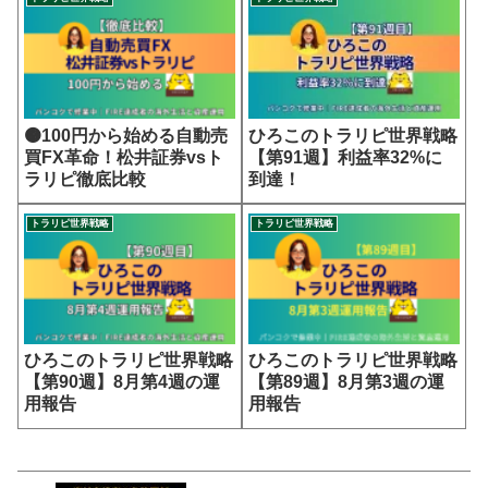
🟠100円から始める自動売
ひろこのトラリピ世界戦略
買FX革命！松井証券vsト
【第91週】利益率32%に
ラリピ徹底比較
到達！
トラリピ世界戦略
トラリピ世界戦略
ひろこのトラリピ世界戦略
ひろこのトラリピ世界戦略
【第90週】8月第4週の運
【第89週】8月第3週の運
用報告
用報告