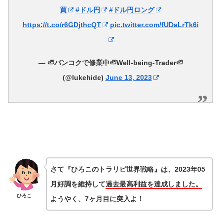
買
#ドル円
#ドル円ロング
https://t.co/r6GDjthcQT
pic.twitter.com/fUDaLrTk6i
— 🦥バンコクで修業中🦥Well-being-Trader🦥
(@lukehide)
June 13, 2023
さて『ひろこのトラリピ世界戦略』は、2023年05
月好調を維持して
過去最高利益を達成しました。
ひろこ
ようやく、7ヶ月目に突入よ！