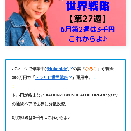
バンコクで修業中(
@lukehide)
の妻『
ひろこ
』が資金
300万円で『
トラリピ世界戦略
』運用中。
：
：
ドル円が絡まない #AUDNZD #USDCAD #EURGBP の3つ
の通貨ペアで世界に分散投資。
6月第2週は3千円…これからよ♪