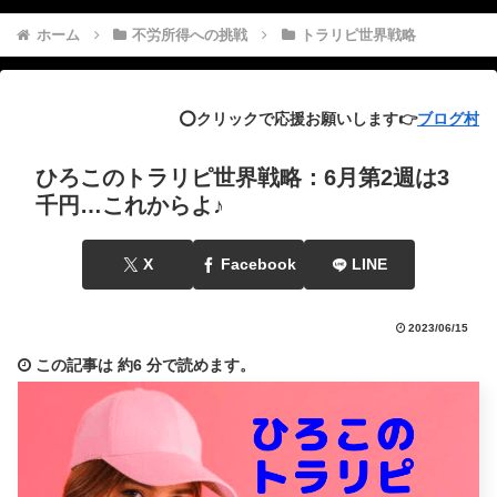
ホーム
不労所得への挑戦
トラリピ世界戦略
⭕️クリックで応援お願いします👉
ブログ村
ひろこのトラリピ世界戦略：6月第2週は3
千円…これからよ♪
X
Facebook
LINE
2023/06/15
この記事は
約6 分
で読めます。