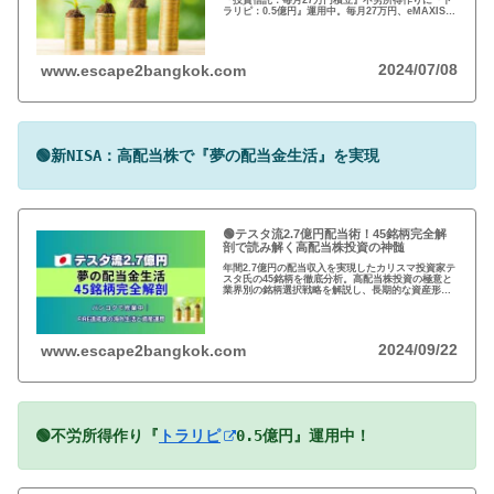
ラリピ：0.5億円』運用中。毎月27万円、eMAXIS
Slim 米国株式(S＆P500)/全世界株式(オール・カン
トリー)を買付中。
2024/07/08
www.escape2bangkok.com
🟢新NISA：高配当株で『夢の配当金生活』を実現
🟢テスタ流2.7億円配当術！45銘柄完全解
剖で読み解く高配当株投資の神髄
年間2.7億円の配当収入を実現したカリスマ投資家テ
スタ氏の45銘柄を徹底分析。高配当株投資の極意と
業界別の銘柄選択戦略を解説し、長期的な資産形成
のヒントを提供します。
2024/09/22
www.escape2bangkok.com
🟢不労所得作り『
トラリピ
0.5億円』運用中！