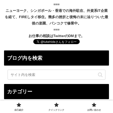
===
ニューヨーク、シンガポール・香港での海外駐在、外資系IT企業
を経て、FIREしタイ移住。幾多の挫折と後悔の末に辿りついた最
後の楽園、バンコクで修業中。
===
お仕事の相談はTwitterのDMまで。
ブログ内を検索
カテゴリー
FIRE達成への道
236
自己紹介
クイックリンク
お問い合わせ