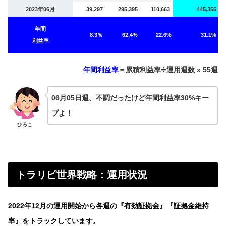
2023年06月
39,297
295,395
110,663
445,355
年間
8.3％
62.4%
22.6%
31.1%
利益率
年間利益率
＝累積利益率➗運用週数 x 55週
06月05日週、不調だったけど年間利益率30%キー
プよ！
ひろこ
トラリピ世界戦略：運用状況
2022年12月の運用開始から各週の『有効証拠金』『証拠金維持
率』をトラックしています。