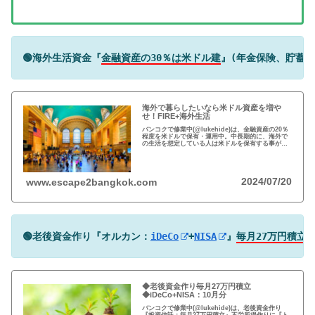
🟢海外生活資金『
金融資産の30％は米ドル建
』(年金保険、貯蓄型
海外で暮らしたいなら米ドル資産を増や
せ！FIRE+海外生活
バンコクで修業中(@lukehide)は、金融資産の20％
程度を米ドルで保有・運用中。中長期的に、海外で
の生活を想定している人は米ドルを保有する事がお
すすめ。円安で資産の目減りが気になる方、検討の
時期です！
2024/07/20
www.escape2bangkok.com
🟢老後資金作り『オルカン：
iDeCo
+
NISA
』
毎月27万円積立
◆老後資金作り毎月27万円積立
◆iDeCo+NISA：10月分
バンコクで修業中(@lukehide)は、老後資金作り
『投資信託：毎月27万円積立』不労所得作りに『ト