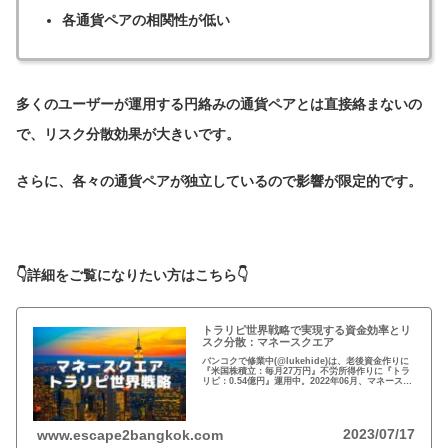
各通貨ペアの相関性が低い
多くのユーザーが運用する円絡みの通貨ペアとは直接絡まないの
で、リスク分散効果が大きいです。
さらに、各々の通貨ペアが独立しているので影響が限定的です。
👇詳細をご覧になりたい方はこちら👇
トラリピ世界戦略で実現する資金効率とリ
スク分散：マネースクエア
バンコクで修業中(@lukehide)は、老後資金作りに
『米国株積立：毎月27万円』不労所得作りに『トラ
リピ：0.54億円』運用中。2022年06月、マネースク
エアがトラリピ世界戦略をアナウンス。トラリピ世
界戦略で資金効率とリスク分散！
2023/07/17
www.escape2bangkok.com