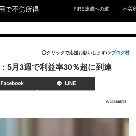
I活用で不労所得
FIRE達成への道
不労
⭕️クリックで応援お願いします👉
ブログ村
5月3週で利益率30％超に到達
Facebook
LINE
2023/05/25