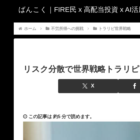
ばんこく｜FIRE民 x 高配当投資 x A
ホーム
不労所得への挑戦
トラリピ世界戦略
リスク分散で世界戦略トラリピ：
X
この記事は
約5 分
で読めます。