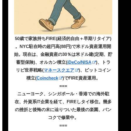
50歳で家族持ちFIRE(経済的自由＋早期リタイア)
。NYC駐在時の超円高(88円)で米ドル資産運用開
始。現在は、金融資産の30％は米ドル建(定期、貯
蓄型保険)、オルカン積立(
iDeCo/NISA
)、トラ
リピ世界戦略(
マネースクエア
)、ビットコイン
積立(
Coincheck
)でFIRE資産運用。
===
ニューヨーク、シンガポール・香港での海外駐
在、外資系IT企業を経て、FIREしタイ移住。幾多
の挫折と後悔の末に辿りついた最後の楽園、バン
コクで修業中。
===