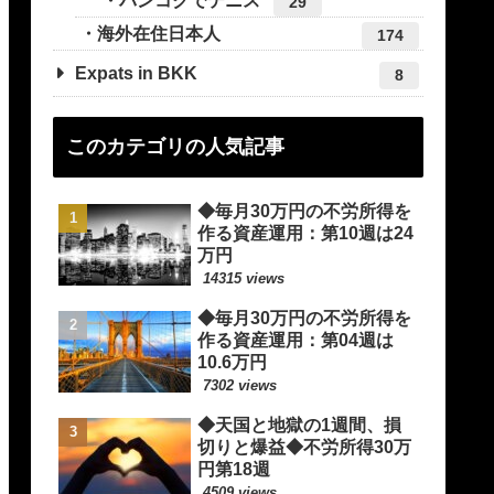
バンコクでテニス
29
海外在住日本人
174
Expats in BKK
8
このカテゴリの人気記事
◆毎月30万円の不労所得を
作る資産運用：第10週は24
万円
14315 views
◆毎月30万円の不労所得を
作る資産運用：第04週は
10.6万円
7302 views
◆天国と地獄の1週間、損
切りと爆益◆不労所得30万
円第18週
4509 views