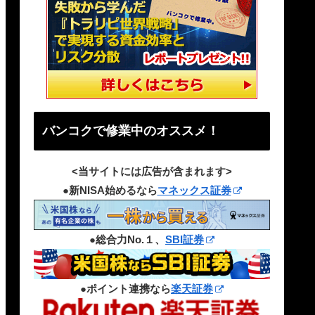
バンコクで修業中のオススメ！
<当サイトには広告が含まれます>
●新NISA始めるなら
マネックス証券
●総合力No.１、
SBI証券
●ポイント連携なら
楽天証券