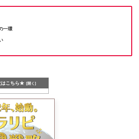
の一環
い
次はこちら★