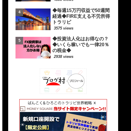
◆毎週15万円収益で50週間
経過◆FIRE支える不労所得
トラリピ
3575 views
◆投資法人化はお得なの？
◆いくら稼いでも一律20％
の税金◆
2938 views