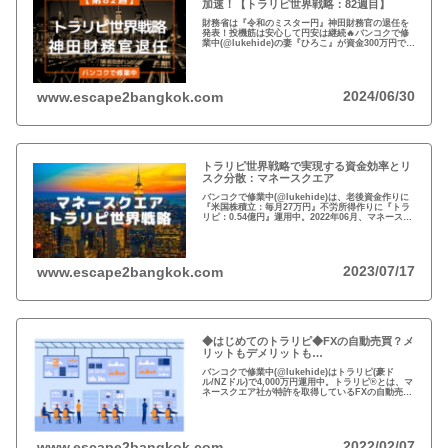
加速！【トラリピ世界戦略：82週目】
財務省は『令和のミスター円』神田財務官の退任を
発表！投機筋は安心して円安は継続🔥バンコクで修
業中(@lukehide)の妻『ひろこ』が資金300万円で
『トラリピ世界戦略』運用中。：ドル円が絡まない
#AUDNZD #USDCAD #EURG...
2024/06/30
www.escape2bangkok.com
トラリピ世界戦略で実現する資金効率とリ
スク分散：マネースクエア
バンコクで修業中(@lukehide)は、老後資金作りに
『米国株積立：毎月27万円』不労所得作りに『トラ
リピ：0.54億円』運用中。2022年06月、マネースク
エアがトラリピ世界戦略をアナウンス。トラリピ世
界戦略で資金効率とリスク分散！
2023/07/17
www.escape2bangkok.com
◆はじめてのトラリピ◆FXの自動売買？メ
リットもデメリットも…
バンコクで修業中(@lukehide)はトラリピ(豪ド
ル/NZドル)で4,000万円運用中。トラリピ®とは、マ
ネースクエア社が特許を取得しているFXの自動売買
の注文方法。リスクのない投資はない、メリット・
デメリットを理解して楽しい投資を！
2022/02/07
www.escape2bangkok.com