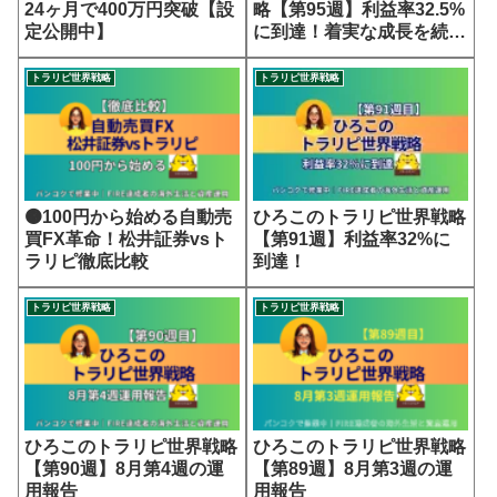
24ヶ月で400万円突破【設
略【第95週】利益率32.5%
定公開中】
に到達！着実な成長を続け
る世界戦略
トラリピ世界戦略
トラリピ世界戦略
🟠100円から始める自動売
ひろこのトラリピ世界戦略
買FX革命！松井証券vsト
【第91週】利益率32%に
ラリピ徹底比較
到達！
トラリピ世界戦略
トラリピ世界戦略
ひろこのトラリピ世界戦略
ひろこのトラリピ世界戦略
【第90週】8月第4週の運
【第89週】8月第3週の運
用報告
用報告