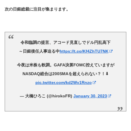
次の日銀総裁に注目が集まります。
令和臨調の提言、アコード見直しでドル円乱高下
～日銀後任人事迫る中
https://t.co/Kf4ZhTU7NK
今夜は米株も軟調。GAFA決算FOMC控えていますが
NASDAQ総合は200SMAを超えられない？！⬇
pic.twitter.com/kd2Wv1Rnzo
— 大橋ひろこ (@hirokoFR)
January 30, 2023