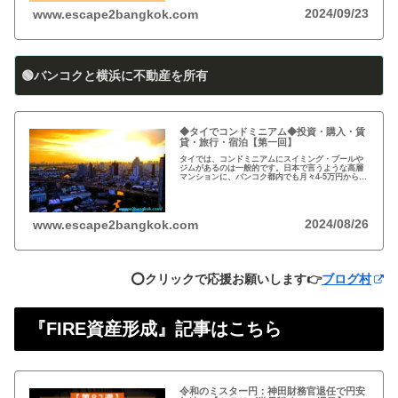
2024/09/23
www.escape2bangkok.com
🟢バンコクと横浜に不動産を所有
◆タイでコンドミニアム◆投資・購入・賃
貸・旅行・宿泊【第一回】
タイでは、コンドミニアムにスイミング・プールや
ジムがあるのは一般的です。日本で言うような高層
マンションに、バンコク都内でも月々4-5万円から賃
貸・レンタルができます。旅行、ロングステイ、駐
在、現地採用で、タイ王国に短期・長期で滞在され
る際に…
2024/08/26
www.escape2bangkok.com
⭕️クリックで応援お願いします👉
ブログ村
『FIRE資産形成』記事はこちら
令和のミスター円：神田財務官退任で円安