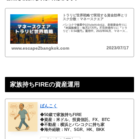
トラリピ世界戦略で実現する資金効率とリ
スク分散：マネースクエア
バンコクで修業中(@lukehide)は、老後資金作りに
『米国株積立：毎月27万円』不労所得作りに『トラ
リピ：0.54億円』運用中。2022年06月、マネースク
エアがトラリピ世界戦略をアナウンス。トラリピ世
界戦略で資金効率とリスク分散！
2023/07/17
www.escape2bangkok.com
家族持ちFIREの資産運用
ばんこく
◆50歳で家族持ちFIRE
◆資産：米ドル、投資信託、FX、BTC
◆不動産：横浜とバンコクに持ち家
◆海外経験：NY、SGR、HK、BKK