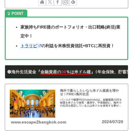
家族持ちFIRE後のポートフォリオ・出口戦略(終活)策
定中！
トラリピ
の利益を米株投資信託+BTCに再投資！
🟢海外生活資金『
金融資産の
30
％は米ドル建
』(年金保険、貯蓄型
海外で暮らしたいなら米ドル資産を増や
せ！FIRE+海外生活
バンコクで修業中(@lukehide)は、金融資産の20％
程度を米ドルで保有・運用中。中長期的に、海外で
の生活を想定している人は米ドルを保有する事がお
すすめ。円安で資産の目減りが気になる方、検討の
時期です！
2024/07/20
www.escape2bangkok.com