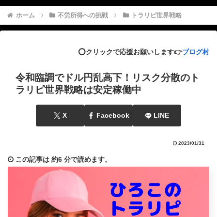
ホーム
不労所得への挑戦
トラリピ世界戦略
⭕️クリックで応援お願いします👉
ブログ村
令和臨調でドル円乱高下！リスク分散のト
ラリピ世界戦略は安定稼働中
X
Facebook
LINE
2023/01/31
この記事は
約6 分
で読めます。