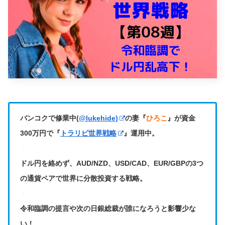
バンコクで修業中(
@lukehide)
の妻『
ひろこ
』が資金
300万円で『
トラリピ世界戦略
』運用中。
：
ドル円を絡めず、AUD/NZD、USD/CAD、EUR/GBPの3つ
の通貨ペアで世界に分散投資する戦略。
：
令和臨調の提言や次の日銀総裁が誰になろうと影響少な
い！