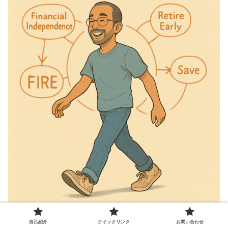
50歳で家族持ちFIRE(経済的自由＋早期リタイア) 。NYC駐在時の
超円高(88円)で米ドル資産運用開始。現在は、金融資産の30％は
自己紹介
クイックリンク
お問い合わせ