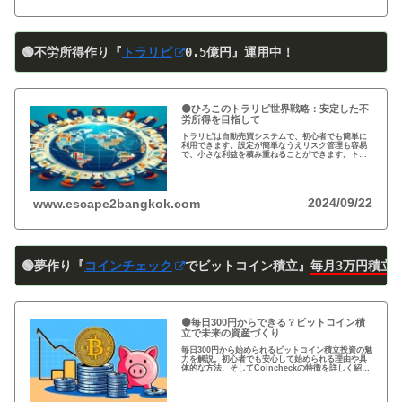
🟢不労所得作り『
トラリピ
0
.5
億円』運用中！
🟠ひろこのトラリピ世界戦略：安定した不
労所得を目指して
トラリピは自動売買システムで、初心者でも簡単に
利用できます。設定が簡単なうえリスク管理も容易
で、小さな利益を積み重ねることができます。トラ
リピの仕組み・戦略・メリット・デメリットを詳し
く紹介しています。運用を検討中の方は必見です!
2024/09/22
www.escape2bangkok.com
🟢夢作り『
コインチェック
でビットコイン積立』
毎月3万円積立
🟠毎日300円からできる？ビットコイン積
立で未来の資産づくり
毎日300円から始められるビットコイン積立投資の魅
力を解説。初心者でも安心して始められる理由や具
体的な方法、そしてCoincheckの特徴を詳しく紹
介。将来の資産形成に向けた新しい投資方法を探る
方必見！