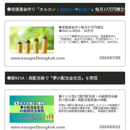
🟢老後資金作り『オルカン：
iDeCo
+
NISA
』
毎月27万円積立中
◆老後資金作り毎月27万円積立
◆iDeCo+NISA：10月分
バンコクで修業中(@lukehide)は、老後資金作り
『投資信託：毎月27万円積立』不労所得作りに『ト
ラリピ：0.5億円』運用中。毎月27万円、eMAXIS
Slim 米国株式(S＆P500)/全世界株式(オール・カン
トリー)を買付中。
2024/07/08
www.escape2bangkok.com
🟢新NISA：高配当株で『夢の配当金生活』を実現
🟢テスタ流2.7億円配当術！45銘柄完全解
剖で読み解く高配当株投資の神髄
年間2.7億円の配当収入を実現したカリスマ投資家テ
スタ氏の45銘柄を徹底分析。高配当株投資の極意と
業界別の銘柄選択戦略を解説し、長期的な資産形成
のヒントを提供します。
2024/09/22
www.escape2bangkok.com