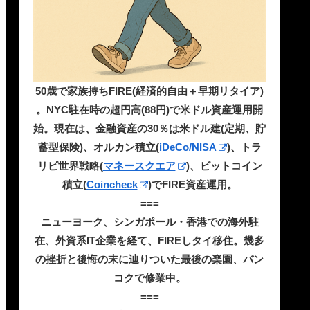
50歳で家族持ちFIRE(経済的自由＋早期リタイア)
。NYC駐在時の超円高(88円)で米ドル資産運用開
始。現在は、金融資産の30％は米ドル建(定期、貯
蓄型保険)、オルカン積立(
iDeCo/NISA
)、トラ
リピ世界戦略(
マネースクエア
)、ビットコイン
積立(
Coincheck
)でFIRE資産運用。
===
ニューヨーク、シンガポール・香港での海外駐
在、外資系IT企業を経て、FIREしタイ移住。幾多
の挫折と後悔の末に辿りついた最後の楽園、バン
コクで修業中。
===