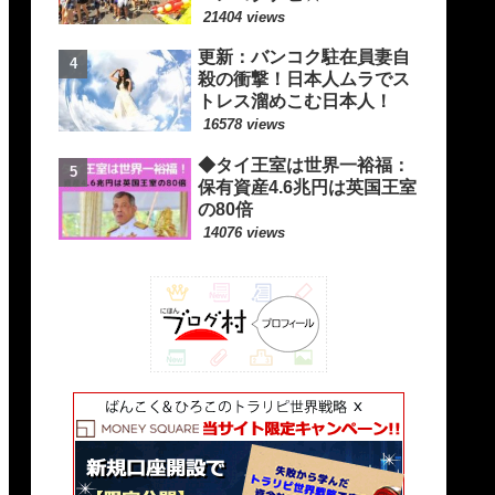
21404 views
更新：バンコク駐在員妻自
殺の衝撃！日本人ムラでス
トレス溜めこむ日本人！
16578 views
◆タイ王室は世界一裕福：
保有資産4.6兆円は英国王室
の80倍
14076 views