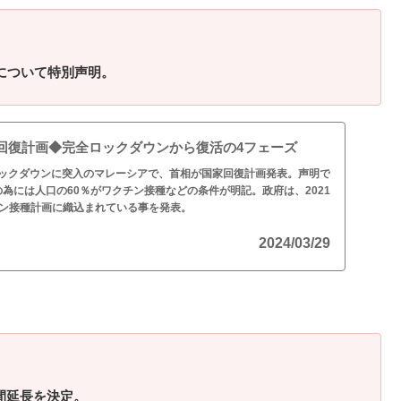
について特別声明。
回復計画◆完全ロックダウンから復活の4フェーズ
全ロックダウンに突入のマレーシアで、首相が国家回復計画発表。声明で
為には人口の60％がワクチン接種などの条件が明記。政府は、2021
チン接種計画に織込まれている事を発表。
2024/03/29
間延長を決定。