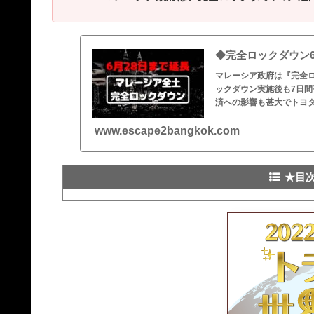
◆完全ロックダウン
マレーシア政府は『完全ロ
ックダウン実施後も7日間
済への影響も甚大でトヨ
www.escape2bangkok.com
★目