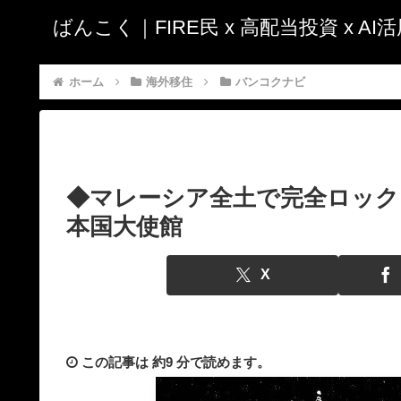
ばんこく｜FIRE民 x 高配当投資 x A
ホーム
海外移住
バンコクナビ
◆マレーシア全土で完全ロック
本国大使館
X
この記事は
約9 分
で読めます。