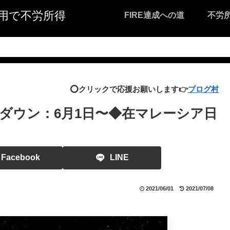
I活用で不労所得
FIRE達成への道
不労
⭕️クリックで応援お願いします👉
ブログ村
ダウン：6月1日〜◆在マレーシア日
Facebook
LINE
2021/06/01
2021/07/08