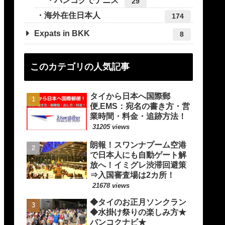
バンコクでテニス
29
海外在住日本人
174
Expats in BKK
8
このカテゴリの人気記事
タイから日本へ国際郵
便,EMS：宛名の書き方・営
業時間・料金・追跡方法！
31205 views
朗報！スワンナプーム空港
で日本人にも自動ゲート解
放へ！イミグレ渋滞回避策
⇒入国審査場は2カ所！
21678 views
◆タイのお正月ソンクラン
◆水掛け祭りの楽しみ方★
バンコクナビ★