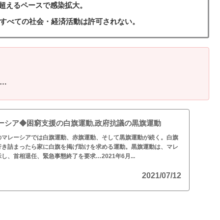
超えるペースで感染拡大。
、すべての社会・経済活動は許可されない。
…
ーシア◆困窮支援の白旗運動,政府抗議の黒旗運動
のマレーシアでは白旗運動、赤旗運動、そして黒旗運動が続く。白旗
行き詰まったら家に白旗を掲げ助けを求める運動。黒旗運動は、マレ
、首相退任、緊急事態終了を要求…2021年6月...
2021/07/12