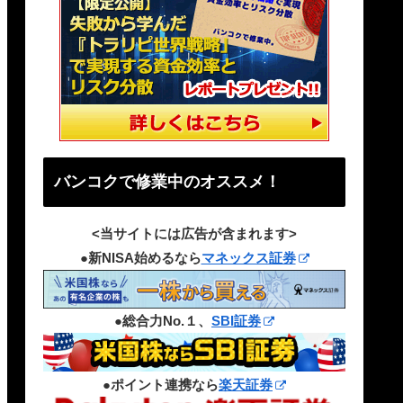
バンコクで修業中のオススメ！
<当サイトには広告が含まれます>
●新NISA始めるなら
マネックス証券
●総合力No.１、
SBI証券
●ポイント連携なら
楽天証券