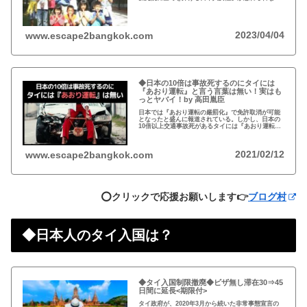
い。チェンマイのバーンロムサイ(HIVに母子感染し
た孤児たちの生活施設)にその人が…
2023/04/04
www.escape2bangkok.com
◆日本の10倍は事故死するのにタイには
『あおり運転』と言う言葉は無い！実はも
っとヤバイ！by 高田胤臣
日本では『あおり運転の厳罰化』で免許取消が可能
となったと盛んに報道されている。しかし、日本の
10倍以上交通事故死があるタイには『あおり運転』
という言葉がないと…
2021/02/12
www.escape2bangkok.com
⭕️クリックで応援お願いします👉
ブログ村
◆日本人のタイ入国は？
◆タイ入国制限撤廃◆ビザ無し滞在30⇒45
日間に延長<期限付>
タイ政府が、2020年3月から続いた非常事態宣言の