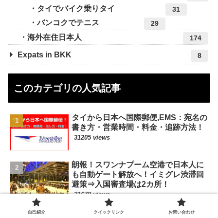
タイでバイク乗りタイ
31
バンコクでテニス
29
海外在住日本人
174
Expats in BKK
8
このカテゴリの人気記事
タイから日本へ国際郵便,EMS：宛名の
書き方・営業時間・料金・追跡方法！
31205 views
朗報！スワンナプーム空港で日本人に
も自動ゲート解放へ！イミグレ渋滞回
避策⇒入国審査場は2カ所！
21679 views
◆タイのお正月ソンクラン◆水掛け祭
自己紹介
クイックリンク
お問い合わせ