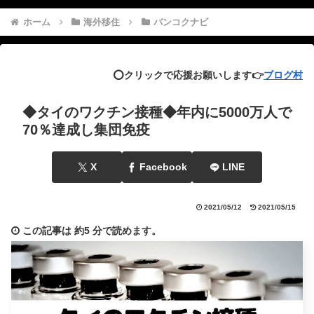
ホーム
海外移住
バンコクナビ
⭕️クリックで応援お願いします👉
ブログ村
◆タイのワクチン接種◆年内に5000万人で
70％達成し集団免疫
X
Facebook
LINE
2021/05/12
2021/05/15
この記事は
約5 分
で読めます。