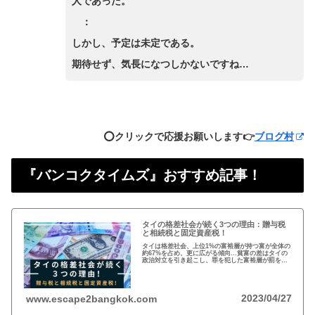
人であった。
：
しかし、予定は未定である。
期待せず、気長になつしかないですね…
⭕️クリックで応援お願いします👉
ブログ村
『バンコクタイムズ』おすすめ記事！
タイの格差社会が続く3つの理由：贈与税
と相続税と固定資産税！
タイは格差社会、上位1%の富裕層が持つ富が全体の
約67%を占め、更に広がる傾向…貧富の差はタイの
政治対立を引き起こし、罪を犯した富裕層が罰を免
れることも珍しくない。格差を広げる理由は3つ、贈
与税、相続税、そして日本で言う固定資産税が…
2023/04/27
www.escape2bangkok.com