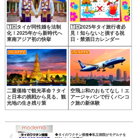
🇹🇭タイが同性婚を法制
🇹🇭2025年タイ旅行者必
化！2025年から新時代へ
見！知らないと損する祝
東南アジア初の快挙
日・禁酒日カレンダー
バンコクナビ
バンコクナビ
二重価格で観光革命？タイ
空飛ぶ和のおもてなし！エ
と日本の挑戦から見る、観
アージャパンで行くバンコ
光地の生き残り策
ク旅の新体験
◆タイのワクチン接種◆私立病院がモデルナを