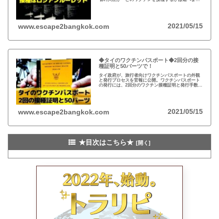
ん』と表明。ワクチンの調達先を中国、ロシアに頼
るのは、あたかもロシアンルーレットの如し…
2021/05/15
www.escape2bangkok.com
◆タイのワクチンパスポート◆2回分の接
種証明と50バーツで！
タイ政府が、旅行者向けワクチンパスポートの外観
と発行プロセスを官報に公開。ワクチンパスポート
の発行には、2回分のワクチン接種証明と発行手数料
50バーツが必要。発行場所は、スワンナプーム空港
や感染研究所や疾病予防管理センターなど。
2021/05/15
www.escape2bangkok.com
★目次はこちら★