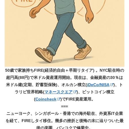
50歳で家族持ちFIRE(経済的自由＋早期リタイア) 。NYC駐在時の
超円高(88円)で米ドル資産運用開始。現在は、金融資産の30％は
米ドル建(定期、貯蓄型保険)、オルカン積立(
iDeCo/NISA
)、ト
ラリピ世界戦略(
マネースクエア
)、ビットコイン積立
(
Coincheck
)でFIRE資産運用。
===
ニューヨーク、シンガポール・香港での海外駐在、外資系IT企業
を経て、FIREしタイ移住。幾多の挫折と後悔の末に辿りついた最
後の楽園、バンコクで修業中。