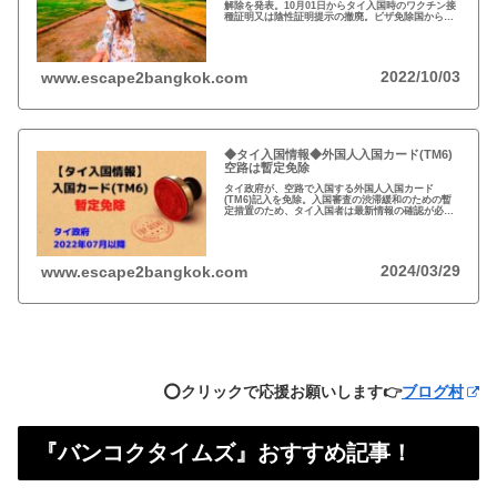
解除を発表。10月01日からタイ入国時のワクチン接
種証明又は陰性証明提示の撤廃。ビザ免除国からの
渡航者の滞在可能期間を30日から45日間に延長。
2022/10/03
www.escape2bangkok.com
◆タイ入国情報◆外国人入国カード(TM6)
空路は暫定免除
タイ政府が、空路で入国する外国人入国カード
(TM6)記入を免除。入国審査の渋滞緩和のための暫
定措置のため、タイ入国者は最新情報の確認が必
要。以前から必要性に疑問あり評判の悪いTM6、い
っそのこと永久にやめれば？
2024/03/29
www.escape2bangkok.com
⭕️クリックで応援お願いします👉
ブログ村
『バンコクタイムズ』おすすめ記事！