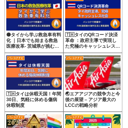
🟠タイから学ぶ救急車有料
🇹🇭タイのQRコード決済
化 ｜日本でも始まる救急
革命 ：政府主導で実現し
医療改革- 茨城県が挑む
た究極のキャッシュレス社
7700円の選定療養費が示
会
す医療サービスの未来
バンコクナビ
バンコクナビ
🇹🇭タイは休暇天国！年間
🌏エアアジアの競争力と今
30日、気軽に休める傷病
後の展望 – アジア最大の
休暇制度
LCCの戦略分析
バンコクナビ
バンコクナビ