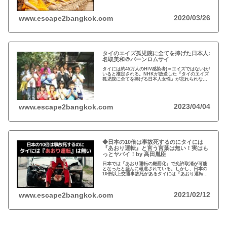
ビザ入国や『ビザラン』への規制が強化されていま
す。
2020/03/26
www.escape2bangkok.com
タイのエイズ孤児院に全てを捧げた日本人:
名取美和＠バーンロムサイ
タイには約45万人のHIV感染者(＝エイズではない)が
いると推定される。NHKが放送した『タイのエイズ
孤児院に全てを捧げる日本人女性』が忘れられな
い。チェンマイのバーンロムサイ(HIVに母子感染し
た孤児たちの生活施設)にその人が…
2023/04/04
www.escape2bangkok.com
◆日本の10倍は事故死するのにタイには
『あおり運転』と言う言葉は無い！実はも
っとヤバイ！by 高田胤臣
日本では『あおり運転の厳罰化』で免許取消が可能
となったと盛んに報道されている。しかし、日本の
10倍以上交通事故死があるタイには『あおり運転』
という言葉がないと…
2021/02/12
www.escape2bangkok.com