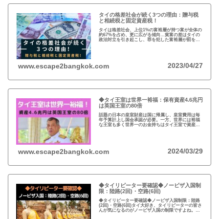
タイの格差社会が続く3つの理由：贈与税
と相続税と固定資産税！
タイは格差社会、上位1%の富裕層が持つ富が全体の
約67%を占め、更に広がる傾向…貧富の差はタイの
政治対立を引き起こし、罪を犯した富裕層が罰を免
れることも珍しくない。格差を広げる理由は3つ、贈
与税、相続税、そして日本で言う固定資産税が…
2023/04/27
www.escape2bangkok.com
◆タイ王室は世界一裕福：保有資産4.6兆円
は英国王室の80倍
話題の日本の皇室財産は国に帰属し、皇室費用は毎
年予算計上し国会承認が必要。一方、世界には裕福
な王室も多く世界一のお金持ちはタイ王室で資産は
約4.6兆円。有名なイギリスのエリザエス女王でさえ
約550億円で、タイ王室はその80倍以上…
2024/03/29
www.escape2bangkok.com
◆タイリピーター要確認◆ノービザ入国制
限：陸路(2回)・空路(6回)
◆タイリピーター要確認◆ノービザ入国制限：陸路
(2回)・空路(6回)タイ大好き、タイリピーターの皆さ
んが気になるのがノービザ入国の制限ですよね。近
年の不法滞在者への取り締まりの強化を受け、ノー