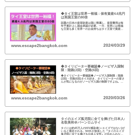
◆タイ王室は世界一裕福：保有資産4.6兆円
は英国王室の80倍
話題の日本の皇室財産は国に帰属し、皇室費用は毎
年予算計上し国会承認が必要。一方、世界には裕福
な王室も多く世界一のお金持ちはタイ王室で資産は
約4.6兆円。有名なイギリスのエリザエス女王でさえ
約550億円で、タイ王室はその80倍以上…
2024/03/29
www.escape2bangkok.com
◆タイリピーター要確認◆ノービザ入国制
限：陸路(2回)・空路(6回)
◆タイリピーター要確認◆ノービザ入国制限：陸路
(2回)・空路(6回)タイ大好き、タイリピーターの皆さ
んが気になるのがノービザ入国の制限ですよね。近
年の不法滞在者への取り締まりの強化を受け、ノー
ビザ入国や『ビザラン』への規制が強化されていま
す。
2020/03/26
www.escape2bangkok.com
タイのエイズ孤児院に全てを捧げた日本人:
名取美和＠バーンロムサイ
タイには約45万人のHIV感染者(＝エイズではない)が
いると推定される。NHKが放送した『タイのエイズ
孤児院に全てを捧げる日本人女性』が忘れられな