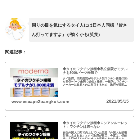
周りの目を気にするタイ人には日本人同様『皆さ
ん打ってますよ』が効くかも(笑笑)
関連記事：
◆タイのワクチン接種◆私立病院がモデル
ナを3000バーツ未満で
タイ政府、民間病院がモデルナ製ワクチン接種(2回)
を3000バーツ未満で提供と発表。一般的にワクチン
メーカーは政府とのみ取引するため、政府が民間の
価格決定に介入。今後、年に1,2回程度の接種であれ
ば、私立病院で約1万円であればリーズナブルか…
2021/05/15
www.escape2bangkok.com
◆タイのワクチン接種◆ロシアンルーレッ
ト：ワクチンは選べない
在住外国人の間で炎上していた話題『外国人も接種
計画に含まれる』とタイ政府が肯定。今度は、保健
省の大臣が『どのワクチンを接種するかは選べませ