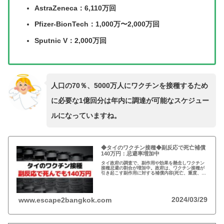
AstraZeneca：6,110万回
Pfizer-BionTech：1,000万〜2,000万回
Sputnic V：2,000万回
人口の70％、5000万人にワクチンを接種するため
に必要な1億回分は年内に調達が可能なスケジュー
ルになっていますね。
◆タイのワクチン接種◆副反応で死亡補償
140万円：忌避率増加中
タイ政府の調査で、副作用や効果を懸念しワクチン
接種忌避の割合が増加中。政府は、ワクチン接種が
引き起こす副作用に対する補償内容(死亡、重度、軽
度)を公開。ワクチン接種によって、死亡もしくは重
度の障害で40万バーツ(約140万円)の補償金…
2024/03/29
www.escape2bangkok.com