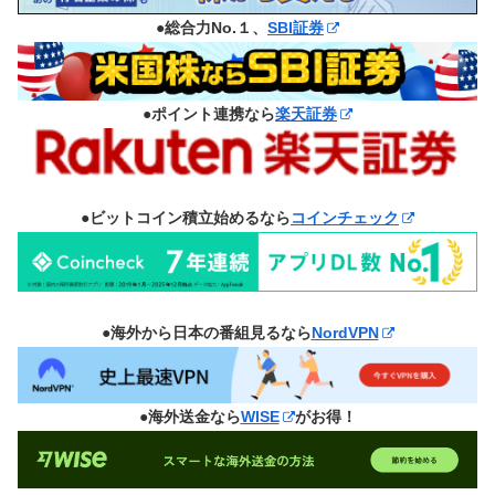
●総合力No.１、
SBI証券
●ポイント連携なら
楽天証券
●ビットコイン積立始めるなら
コインチェック
●海外から日本の番組見るなら
NordVPN
●海外送金なら
WISE
がお得！