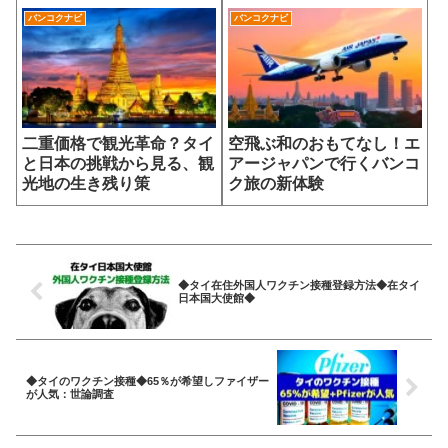
バンコクナビ
バンコクナビ
二重価格で観光革命？タイ
空飛ぶ和のおもてなし！エ
と日本の挑戦から見る、観
アージャパンで行くバンコ
光地の生き残り策
ク旅の新体験
◆タイ在住外国人ワクチン接種登録方法◆在タイ
日本国大使館◆
◆タイのワクチン接種◆65％が希望しファイザー
が人気：世論調査