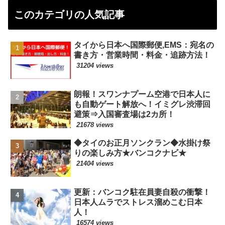
このカテゴリの人気記事
タイから日本へ国際郵便,EMS：宛名の
書き方・営業時間・料金・追跡方法！
31204 views
朗報！スワンナプーム空港で日本人に
も自動ゲート解放へ！イミグレ渋滞回
避策⇒入国審査場は2カ所！
21678 views
◆タイのお正月ソンクラン◆水掛け祭
りの楽しみ方★バンコクナビ★
21404 views
更新：バンコク駐在員妻自殺の衝撃！
日本人ムラでストレス溜めこむ日本
人！
16574 views