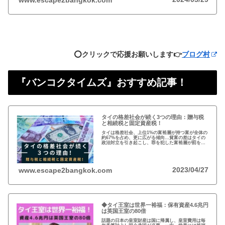
www.escape2bangkok.com
⭕️クリックで応援お願いします👉
ブログ村
『バンコクタイムズ』おすすめ記事！
タイの格差社会が続く3つの理由：贈与税
と相続税と固定資産税！
タイは格差社会、上位1%の富裕層が持つ富が全体の
約67%を占め、更に広がる傾向…貧富の差はタイの
政治対立を引き起こし、罪を犯した富裕層が罰を免
れることも珍しくない。格差を広げる理由は3つ、贈
与税、相続税、そして日本で言う固定資産税が…
2023/04/27
www.escape2bangkok.com
◆タイ王室は世界一裕福：保有資産4.6兆円
は英国王室の80倍
話題の日本の皇室財産は国に帰属し、皇室費用は毎