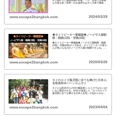
年予算計上し国会承認が必要。一方、世界には裕福
な王室も多く世界一のお金持ちはタイ王室で資産は
約4.6兆円。有名なイギリスのエリザエス女王でさえ
約550億円で、タイ王室はその80倍以上…
2024/03/29
www.escape2bangkok.com
◆タイリピーター要確認◆ノービザ入国制
限：陸路(2回)・空路(6回)
◆タイリピーター要確認◆ノービザ入国制限：陸路
(2回)・空路(6回)タイ大好き、タイリピーターの皆さ
んが気になるのがノービザ入国の制限ですよね。近
年の不法滞在者への取り締まりの強化を受け、ノー
ビザ入国や『ビザラン』への規制が強化されていま
す。
2020/03/26
www.escape2bangkok.com
タイのエイズ孤児院に全てを捧げた日本人:
名取美和＠バーンロムサイ
タイには約45万人のHIV感染者(＝エイズではない)が
いると推定される。NHKが放送した『タイのエイズ
孤児院に全てを捧げる日本人女性』が忘れられな
い。チェンマイのバーンロムサイ(HIVに母子感染し
た孤児たちの生活施設)にその人が…
2023/04/04
www.escape2bangkok.com