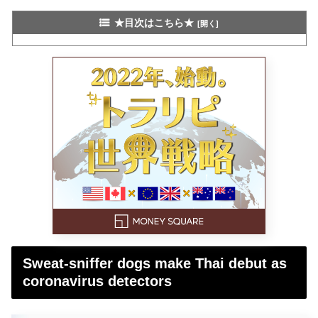
★目次はこちら★
Sweat-sniffer dogs make Thai debut as
coronavirus detectors