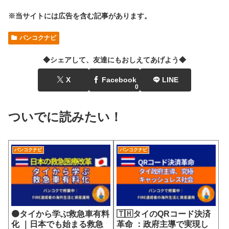
※当サイトには広告を含む記事があります。
バンコクナビ
◆シェアして、友達にもおしえてあげよう◆
X
Facebook
LINE
0
ついでに読みたい！
バンコクナビ
バンコクナビ
🟠タイから学ぶ救急車有料
🇹🇭タイのQRコード決済
化 ｜日本でも始まる救急
革命 ：政府主導で実現し