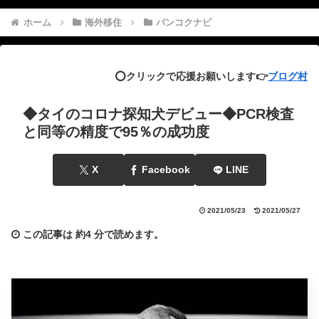
ホーム
海外移住
バンコクナビ
⭕️クリックで応援お願いします👉
ブログ村
◆タイのコロナ探知犬デビュー◆PCR検査
と同等の精度で95％の成功度
X
Facebook
LINE
2021/05/23
2021/05/27
この記事は
約4 分
で読めます。