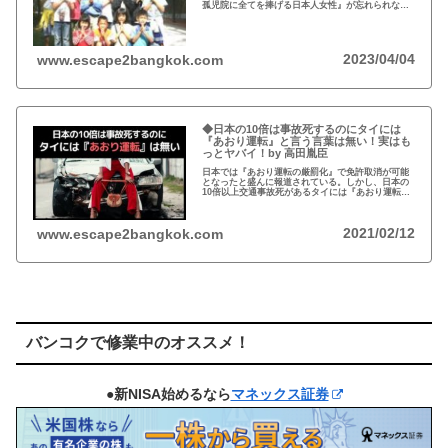
孤児院に全てを捧げる日本人女性』が忘れられな
い。チェンマイのバーンロムサイ(HIVに母子感染し
た孤児たちの生活施設)にその人が…
2023/04/04
www.escape2bangkok.com
◆日本の10倍は事故死するのにタイには
『あおり運転』と言う言葉は無い！実はも
っとヤバイ！by 高田胤臣
日本では『あおり運転の厳罰化』で免許取消が可能
となったと盛んに報道されている。しかし、日本の
10倍以上交通事故死があるタイには『あおり運転』
という言葉がないと…
2021/02/12
www.escape2bangkok.com
バンコクで修業中のオススメ！
●新NISA始めるなら
マネックス証券