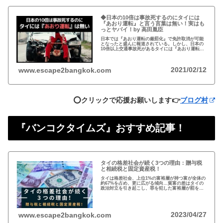
◆日本の10倍は事故死するのにタイには
『あおり運転』と言う言葉は無い！実はも
っとヤバイ！by 高田胤臣
日本では『あおり運転の厳罰化』で免許取消が可能
となったと盛んに報道されている。しかし、日本の
10倍以上交通事故死があるタイには『あおり運転』
という言葉がないと…
2021/02/12
www.escape2bangkok.com
⭕️クリックで応援お願いします👉
ブログ村
『バンコクタイムズ』おすすめ記事！
タイの格差社会が続く3つの理由：贈与税
と相続税と固定資産税！
タイは格差社会、上位1%の富裕層が持つ富が全体の
約67%を占め、更に広がる傾向…貧富の差はタイの
政治対立を引き起こし、罪を犯した富裕層が罰を免
れることも珍しくない。格差を広げる理由は3つ、贈
与税、相続税、そして日本で言う固定資産税が…
2023/04/27
www.escape2bangkok.com