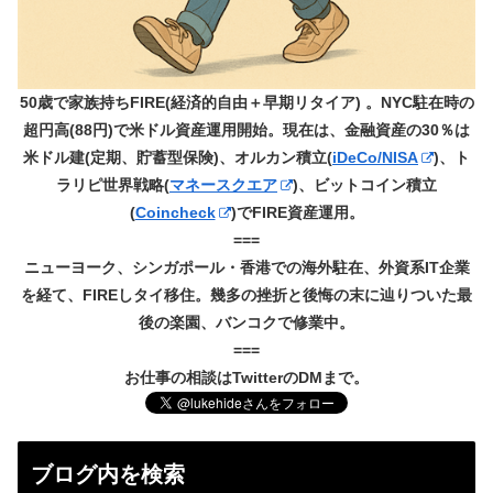
50歳で家族持ちFIRE(経済的自由＋早期リタイア) 。NYC駐在時の
超円高(88円)で米ドル資産運用開始。現在は、金融資産の30％は
米ドル建(定期、貯蓄型保険)、オルカン積立(
iDeCo/NISA
)、ト
ラリピ世界戦略(
マネースクエア
)、ビットコイン積立
(
Coincheck
)でFIRE資産運用。
===
ニューヨーク、シンガポール・香港での海外駐在、外資系IT企業
を経て、FIREしタイ移住。幾多の挫折と後悔の末に辿りついた最
後の楽園、バンコクで修業中。
===
お仕事の相談はTwitterのDMまで。
ブログ内を検索