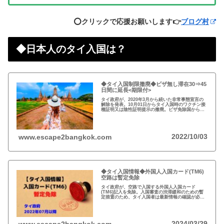
⭕️クリックで応援お願いします👉
ブログ村
◆日本人のタイ入国は？
◆タイ入国制限撤廃◆ビザ無し滞在30⇒45
日間に延長<期限付>
タイ政府が、2020年3月から続いた非常事態宣言の
解除を発表。10月01日からタイ入国時のワクチン接
種証明又は陰性証明提示の撤廃。ビザ免除国からの
渡航者の滞在可能期間を30日から45日間に延長。
2022/10/03
www.escape2bangkok.com
◆タイ入国情報◆外国人入国カード(TM6)
空路は暫定免除
タイ政府が、空路で入国する外国人入国カード
(TM6)記入を免除。入国審査の渋滞緩和のための暫
定措置のため、タイ入国者は最新情報の確認が必
要。以前から必要性に疑問あり評判の悪いTM6、い
っそのこと永久にやめれば？
2024/03/29