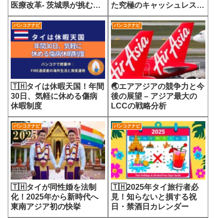
医療改革- 茨城県が挑む
た究極のキャッシュレス社
7700円の選定療養費が示
会
す医療サービスの未来
バンコクナビ
バンコクナビ
🇹🇭タイは休暇天国！年間
🌏エアアジアの競争力と今
30日、気軽に休める傷病
後の展望 – アジア最大の
休暇制度
LCCの戦略分析
バンコクナビ
バンコクナビ
🇹🇭タイが同性婚を法制
🇹🇭2025年タイ旅行者必
化！2025年から新時代へ
見！知らないと損する祝
東南アジア初の快挙
日・禁酒日カレンダー