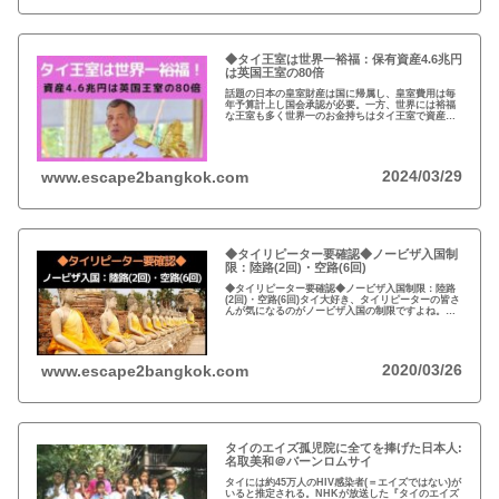
◆タイ王室は世界一裕福：保有資産4.6兆円
は英国王室の80倍
話題の日本の皇室財産は国に帰属し、皇室費用は毎
年予算計上し国会承認が必要。一方、世界には裕福
な王室も多く世界一のお金持ちはタイ王室で資産は
約4.6兆円。有名なイギリスのエリザエス女王でさえ
約550億円で、タイ王室はその80倍以上…
2024/03/29
www.escape2bangkok.com
◆タイリピーター要確認◆ノービザ入国制
限：陸路(2回)・空路(6回)
◆タイリピーター要確認◆ノービザ入国制限：陸路
(2回)・空路(6回)タイ大好き、タイリピーターの皆さ
んが気になるのがノービザ入国の制限ですよね。近
年の不法滞在者への取り締まりの強化を受け、ノー
ビザ入国や『ビザラン』への規制が強化されていま
す。
2020/03/26
www.escape2bangkok.com
タイのエイズ孤児院に全てを捧げた日本人:
名取美和＠バーンロムサイ
タイには約45万人のHIV感染者(＝エイズではない)が
いると推定される。NHKが放送した『タイのエイズ