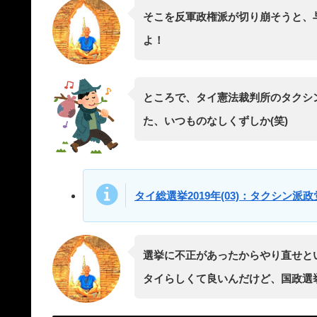
そこを反軍政権派が切り崩そうと、
よ！
ところで、タイ憲法裁判所のタクシ
た、いつものなしくずしか(笑)
タイ総選挙2019年(03)：タクシン
選挙に不正があったからやり直せと
タイらしくて良いんだけど、国政選