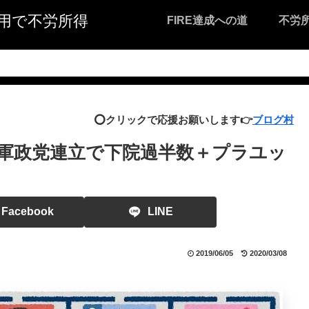
I活用で不労所得
FIRE達成への道
不労
⭕️クリックで応援お願いします👉
ブログ村
軍政党連立で下院過半数＋プラユッ
Facebook
LINE
2019/06/05
2020/03/08