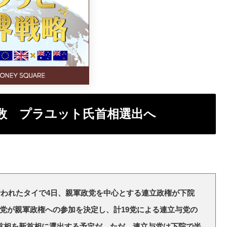
数 プラユット氏首相選出へ
行われたタイで4日、親軍政党を中心とする連立政権が下院
党が親軍政権への参加を決定し、計19党による連立与党の
首相を新首相に選出する予定だ。ただ、連立与党は下院で半