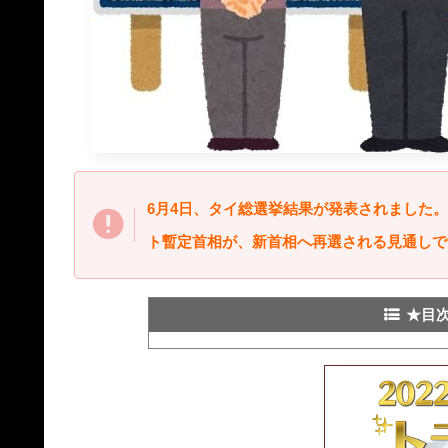
6月4日、タイ総選挙結果が発表されました
ト暫定首相が、新首相へ再選される見通しで
★目