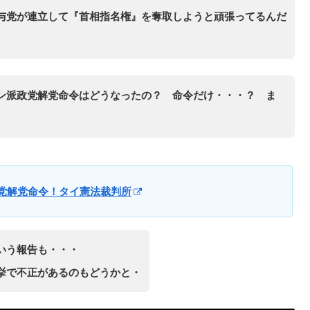
与党が連立して『首相指名権』を奪取しようと頑張ってるんだ
ン派政党解党命令はどうなったの？ 命令だけ・・・？ ま
派政党解党命令！タイ憲法裁判所
いう報告も・・・
挙で不正があるのもどうかと・