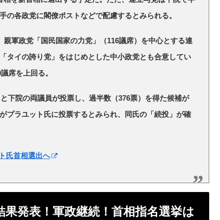
手の各政党に閣僚ポストなどで配慮するとみられる。
、親軍政党「国民国家の力党」（116議席）を中心とする連
「タイの誇り党」をはじめとした中小政党とも合意してい
0議席を上回る。
）と下院の両議員が投票し、過半数（376票）を得た候補が
がプラユット氏に投票するとみられ、同氏の「続投」が確
ト氏首相選出へ
最新結果発表！軍政継続！首相指名選挙は