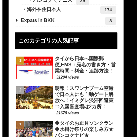
バンコクでテニス
29
海外在住日本人
174
Expats in BKK
8
このカテゴリの人気記事
タイから日本へ国際郵
便,EMS：宛名の書き方・営
業時間・料金・追跡方法！
31204 views
朗報！スワンナプーム空港
で日本人にも自動ゲート解
放へ！イミグレ渋滞回避策
⇒入国審査場は2カ所！
21678 views
◆タイのお正月ソンクラン
◆水掛け祭りの楽しみ方★
バンコクナビ★