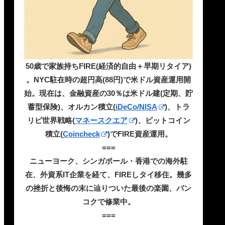
50歳で家族持ちFIRE(経済的自由＋早期リタイア)
。NYC駐在時の超円高(88円)で米ドル資産運用開
始。現在は、金融資産の30％は米ドル建(定期、貯
蓄型保険)、オルカン積立(
iDeCo/NISA
)、トラ
リピ世界戦略(
マネースクエア
)、ビットコイン
積立(
Coincheck
)でFIRE資産運用。
===
ニューヨーク、シンガポール・香港での海外駐
在、外資系IT企業を経て、FIREしタイ移住。幾多
の挫折と後悔の末に辿りついた最後の楽園、バン
コクで修業中。
===