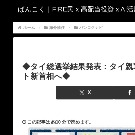
ばんこく｜FIRE民 x 高配当投資 x A
ホーム
海外移住
バンコクナビ
◆タイ総選挙結果発表：タイ親
ト新首相へ◆
X
この記事は
約10 分
で読めます。