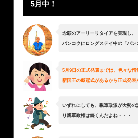
5月中！
念願のアーリーリタイアを実現し、
バンコクにロングステイ中の「バン
5月9日の正式発表までは、色々な
新国王の戴冠式があるから正式発表
いずれにしても、親軍政派が大勢の
り親軍政権は続くんだよね・・・