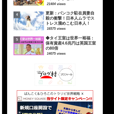
21404 views
更新：バンコク駐在員妻自
殺の衝撃！日本人ムラでス
トレス溜めこむ日本人！
16575 views
◆タイ王室は世界一裕福：
保有資産4.6兆円は英国王室
の80倍
14075 views