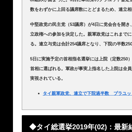
数をわずかに上回る議席数にとどまるため、連立相
中堅政党の民主党（53議席）が4日に党会合を開き
立政権への参加を決定した。親軍政党はこれまでに
る。連立与党は合計254議席となり、下院の半数25
5日に実施予定の首相指名選挙には上院（定数250
首相に選ばれる。軍政が事実上指名した上院は全員
実視されている。
タイ親軍政党、連立で下院過半数 プラユッ
◆タイ総選挙2019年(02)：