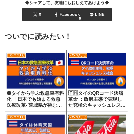
◆シェアして、友達にもおしえてあげよう◆
X
Facebook
LINE
0
ついでに読みたい！
バンコクナビ
バンコクナビ
🟠タイから学ぶ救急車有料
🇹🇭タイのQRコード決済
化 ｜日本でも始まる救急
革命 ：政府主導で実現し
医療改革- 茨城県が挑む
た究極のキャッシュレス社
7700円の選定療養費が示
会
す医療サービスの未来
バンコクナビ
バンコクナビ