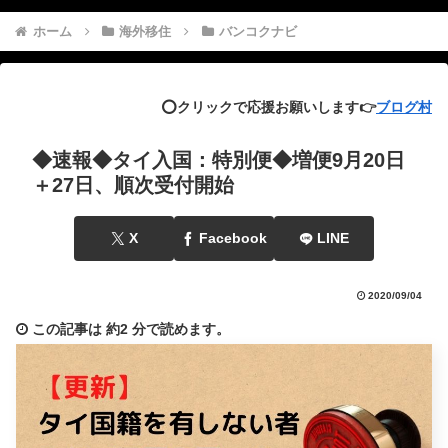
ホーム
海外移住
バンコクナビ
⭕️クリックで応援お願いします👉
ブログ村
◆速報◆タイ入国：特別便◆増便9月20日
＋27日、順次受付開始
X
Facebook
LINE
2020/09/04
この記事は
約2 分
で読めます。