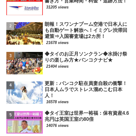
書き方・営業時間・料金・追跡方法！
31205 views
朗報！スワンナプーム空港で日本人に
も自動ゲート解放へ！イミグレ渋滞回
避策⇒入国審査場は2カ所！
21678 views
◆タイのお正月ソンクラン◆水掛け祭
りの楽しみ方★バンコクナビ★
21404 views
更新：バンコク駐在員妻自殺の衝撃！
日本人ムラでストレス溜めこむ日本
人！
16578 views
◆タイ王室は世界一裕福：保有資産4.6
兆円は英国王室の80倍
14076 views