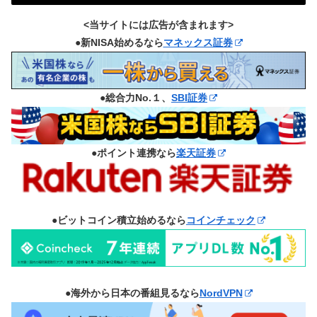
<当サイトには広告が含まれます>
●新NISA始めるなら
マネックス証券
●総合力No.１、
SBI証券
●ポイント連携なら
楽天証券
●ビットコイン積立始めるなら
コインチェック
●海外から日本の番組見るなら
NordVPN