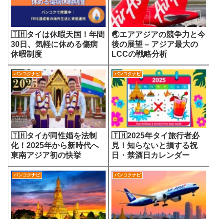
🇹🇭タイは休暇天国！年間
🌏エアアジアの競争力と今
30日、気軽に休める傷病
後の展望 – アジア最大の
休暇制度
LCCの戦略分析
バンコクナビ
バンコクナビ
🇹🇭タイが同性婚を法制
🇹🇭2025年タイ旅行者必
化！2025年から新時代へ
見！知らないと損する祝
東南アジア初の快挙
日・禁酒日カレンダー
バンコクナビ
バンコクナビ