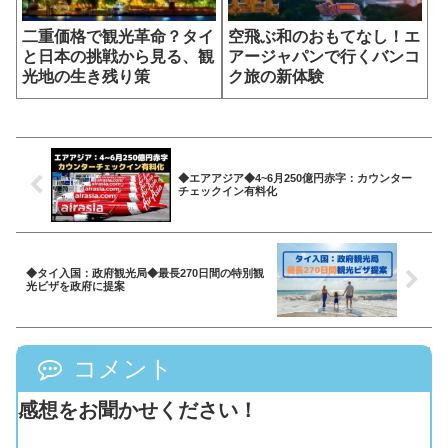
二重価格で観光革命？タイ
空飛ぶ和のおもてなし！エ
と日本の挑戦から見る、観
アージャパンで行くバンコ
光地の生き残り策
ク旅の新体験
◆エアアジア◆4~6月250億円赤字：カウンター
チェックイン有料化
◆タイ入国：政府観光局◆最長270日間の特別観
光ビザを政府に提案
コメント
感想をお聞かせください！