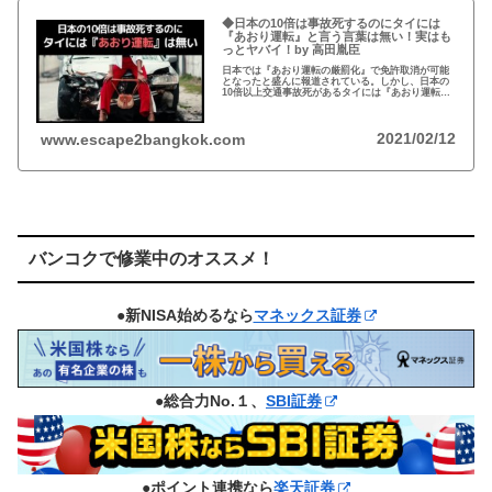
◆日本の10倍は事故死するのにタイには
『あおり運転』と言う言葉は無い！実はも
っとヤバイ！by 高田胤臣
日本では『あおり運転の厳罰化』で免許取消が可能
となったと盛んに報道されている。しかし、日本の
10倍以上交通事故死があるタイには『あおり運転』
という言葉がないと…
2021/02/12
www.escape2bangkok.com
バンコクで修業中のオススメ！
●新NISA始めるなら
マネックス証券
●総合力No.１、
SBI証券
●ポイント連携なら
楽天証券