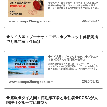
東京のタイ王国大使館が、8月27日、9月の外国人の
特別便情報を公開。日本人が入国を希望する場合
は、タイ大使館による特別便の割当が必要。9月10
日、11日、17日、18日、24日、25日のフライトが確
定している。
2020/08/27
www.escape2bangkok.com
◆タイ入国：プーケットモデル◆プラユット首相賛成
でも専門家＋住民は…
◆タイ入国：プーケットモデル◆プラユッ
ト首相賛成でも専門家＋住民は…
外国人観光客受入再開へのトライアル『プーケッ
ト・モデル』への賛否が紛糾。プラユット首相は経
済再生目的での開国に賛成も、専門家やプーケット
住民による反対が。観光収入は、タイのGDPの
18.6％を占め、早期の観光業再開が待たれるが…
2020/08/31
www.escape2bangkok.com
◆速報◆タイ入国：長期滞在者と永住者◆CCSAが入
国許可グループに推奨か