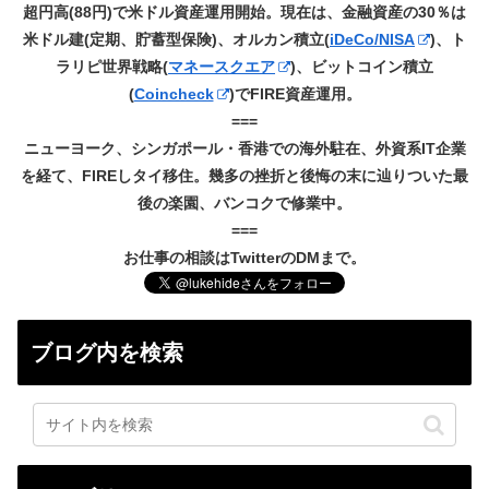
超円高(88円)で米ドル資産運用開始。現在は、金融資産の30％は
米ドル建(定期、貯蓄型保険)、オルカン積立(
iDeCo/NISA
)、ト
ラリピ世界戦略(
マネースクエア
)、ビットコイン積立
(
Coincheck
)でFIRE資産運用。
===
ニューヨーク、シンガポール・香港での海外駐在、外資系IT企業
を経て、FIREしタイ移住。幾多の挫折と後悔の末に辿りついた最
後の楽園、バンコクで修業中。
===
お仕事の相談はTwitterのDMまで。
ブログ内を検索