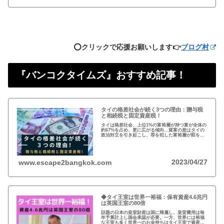
⭕️クリックで応援お願いします👉
ブログ村
『バンコクタイムズ』おすすめ記事！
タイの格差社会が続く3つの理由：贈与税
と相続税と固定資産税！
タイは格差社会、上位1%の富裕層が持つ富が全体の
約67%を占め、更に広がる傾向…貧富の差はタイの
政治対立を引き起こし、罪を犯した富裕層が罰を免
れることも珍しくない。格差を広げる理由は3つ、贈
与税、相続税、そして日本で言う固定資産税が…
2023/04/27
www.escape2bangkok.com
◆タイ王室は世界一裕福：保有資産4.6兆円
は英国王室の80倍
話題の日本の皇室財産は国に帰属し、皇室費用は毎
年予算計上し国会承認が必要。一方、世界には裕福
な王室も多く世界一のお金持ちはタイ王室で資産は