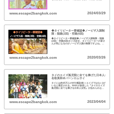
約4.6兆円。有名なイギリスのエリザエス女王でさえ
約550億円で、タイ王室はその80倍以上…
2024/03/29
www.escape2bangkok.com
◆タイリピーター要確認◆ノービザ入国制
限：陸路(2回)・空路(6回)
◆タイリピーター要確認◆ノービザ入国制限：陸路
(2回)・空路(6回)タイ大好き、タイリピーターの皆さ
んが気になるのがノービザ入国の制限ですよね。近
年の不法滞在者への取り締まりの強化を受け、ノー
ビザ入国や『ビザラン』への規制が強化されていま
す。
2020/03/26
www.escape2bangkok.com
タイのエイズ孤児院に全てを捧げた日本人:
名取美和＠バーンロムサイ
タイには約45万人のHIV感染者(＝エイズではない)が
いると推定される。NHKが放送した『タイのエイズ
孤児院に全てを捧げる日本人女性』が忘れられな
い。チェンマイのバーンロムサイ(HIVに母子感染し
た孤児たちの生活施設)にその人が…
2023/04/04
www.escape2bangkok.com