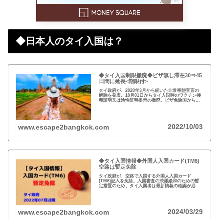
◆日本人のタイ入国は？
◆タイ入国制限撤廃◆ビザ無し滞在30⇒45
日間に延長<期限付>
タイ政府が、2020年3月から続いた非常事態宣言の
解除を発表。10月01日からタイ入国時のワクチン接
種証明又は陰性証明提示の撤廃。ビザ免除国からの
渡航者の滞在可能期間を30日から45日間に延長。
2022/10/03
www.escape2bangkok.com
◆タイ入国情報◆外国人入国カード(TM6)
空路は暫定免除
タイ政府が、空路で入国する外国人入国カード
(TM6)記入を免除。入国審査の渋滞緩和のための暫
定措置のため、タイ入国者は最新情報の確認が必
要。以前から必要性に疑問あり評判の悪いTM6、い
っそのこと永久にやめれば？
2024/03/29
www.escape2bangkok.com