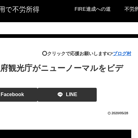
I活用で不労所得
FIRE達成への道
不労
⭕️クリックで応援お願いします👉
ブログ村
府観光庁がニューノーマルをビデ
Facebook
LINE
2020/05/28