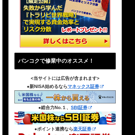
バンコクで修業中のオススメ！
<当サイトには広告が含まれます>
●新NISA始めるなら
マネックス証券
●総合力No.１、
SBI証券
●ポイント連携なら
楽天証券