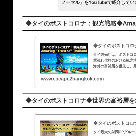
ノーマル』をYouTubeで紹介して
◆タイのポストコロナ：観光戦略◆Amazing “
◆タイのポストコロナ：観光
タイ観光庁は、ポストコロナの
重視し信頼のおける観光
海外の富裕層を優先し、最
www.escape2bangkok.com
◆タイのポストコロナ◆世界の富裕層を
◆タイのポストコロ
タイ最大の財閥CPグル