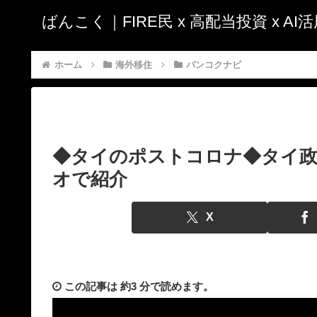
ばんこく｜FIRE民 x 高配当投資 x A
ホーム
海外移住
バンコクナビ
◆タイのポストコロナ◆タイ政
オで紹介
X
この記事は
約3 分
で読めます。