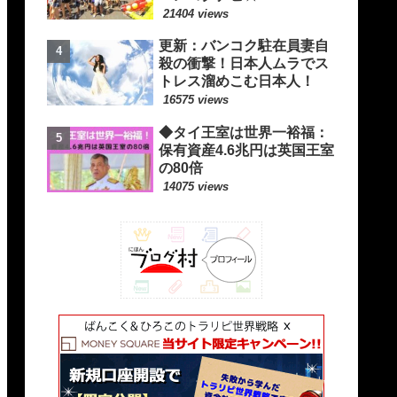
21404 views
更新：バンコク駐在員妻自
殺の衝撃！日本人ムラでス
トレス溜めこむ日本人！
16575 views
◆タイ王室は世界一裕福：
保有資産4.6兆円は英国王室
の80倍
14075 views