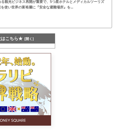
を占める観光ビジネス再開が重要で、5つ星ホテルとメディカルツーリズ
を使い世界の富裕層に『安全な避難場所』を...
次はこちら★