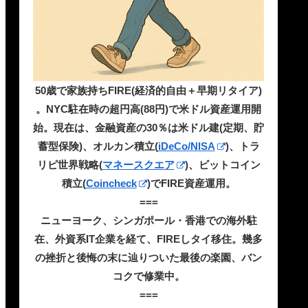
50歳で家族持ちFIRE(経済的自由＋早期リタイア)
。NYC駐在時の超円高(88円)で米ドル資産運用開
始。現在は、金融資産の30％は米ドル建(定期、貯
蓄型保険)、オルカン積立(
iDeCo/NISA
)、トラ
リピ世界戦略(
マネースクエア
)、ビットコイン
積立(
Coincheck
)でFIRE資産運用。
===
ニューヨーク、シンガポール・香港での海外駐
在、外資系IT企業を経て、FIREしタイ移住。幾多
の挫折と後悔の末に辿りついた最後の楽園、バン
コクで修業中。
===