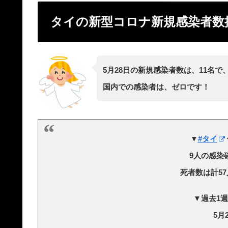
タイの新型コロナ新規感染者数推
5月28日の新規感染者数は、11名
国内での感染者は、ゼロです！
▼
#タイ
9人の感染
死者数は計57人
▼過去1
5月