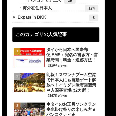
バンコクでテニス
29
海外在住日本人
174
Expats in BKK
8
このカテゴリの人気記事
タイから日本へ国際郵
便,EMS：宛名の書き方・営
業時間・料金・追跡方法！
31204 views
朗報！スワンナプーム空港
で日本人にも自動ゲート解
放へ！イミグレ渋滞回避策
⇒入国審査場は2カ所！
21678 views
◆タイのお正月ソンクラン
◆水掛け祭りの楽しみ方★
バンコクナビ★