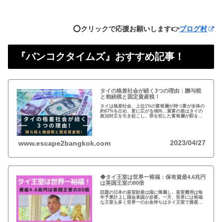
⭕️クリックで応援お願いします👉
ブログ村
『バンコクタイムズ』おすすめ記事！
タイの格差社会が続く3つの理由：贈与税
と相続税と固定資産税！
タイは格差社会、上位1%の富裕層が持つ富が全体の
約67%を占め、更に広がる傾向…貧富の差はタイの
政治対立を引き起こし、罪を犯した富裕層が罰を免
れることも珍しくない。格差を広げる理由は3つ、贈
与税、相続税、そして日本で言う固定資産税が…
2023/04/27
www.escape2bangkok.com
◆タイ王室は世界一裕福：保有資産4.6兆円
は英国王室の80倍
話題の日本の皇室財産は国に帰属し、皇室費用は毎
年予算計上し国会承認が必要。一方、世界には裕福
な王室も多く世界一のお金持ちはタイ王室で資産は
約4.6兆円。有名なイギリスのエリザエス女王でさえ
約550億円で、タイ王室はその80倍以上…