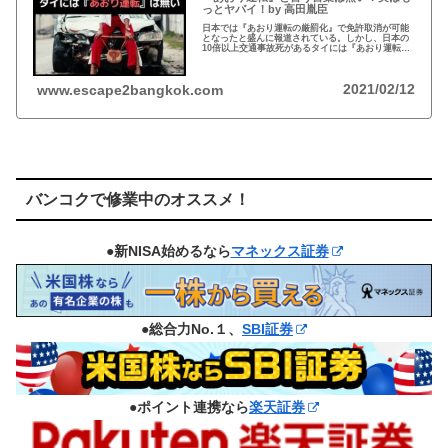
っとヤバイ！by 高田胤臣
日本では『あおり運転の厳罰化』で免許取消が可能
となったと盛んに報道されている。しかし、日本の
10倍以上交通事故死があるタイには『あおり運転』
という言葉がないと…
2021/02/12
www.escape2bangkok.com
バンコクで修業中のオススメ！
●新NISA始めるなら
マネックス証券
●総合力No.１、
SBI証券
●ポイント連携なら
楽天証券