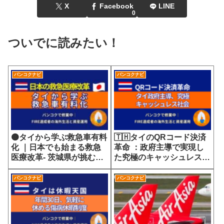
X
Facebook
LINE
0
ついでに読みたい！
バンコクナビ
バンコクナビ
🟠タイから学ぶ救急車有料
🇹🇭タイのQRコード決済
化 ｜日本でも始まる救急
革命 ：政府主導で実現し
医療改革- 茨城県が挑む
た究極のキャッシュレス社
7700円の選定療養費が示
会
す医療サービスの未来
バンコクナビ
バンコクナビ