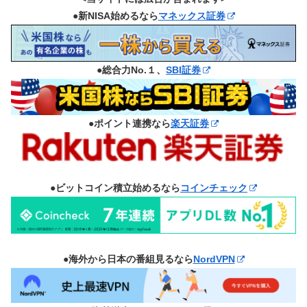
●新NISA始めるなら
マネックス証券
●総合力No.１、
SBI証券
●ポイント連携なら
楽天証券
●ビットコイン積立始めるなら
コインチェック
●海外から日本の番組見るなら
NordVPN