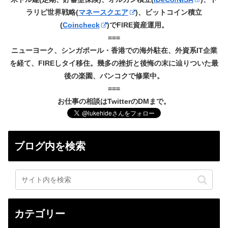
ラリピ世界戦略(
マネースクエア
)、ビットコイン積立
(
Coincheck
)でFIRE資産運用。
===
ニューヨーク、シンガポール・香港での海外駐在、外資系IT企業
を経て、FIREしタイ移住。幾多の挫折と後悔の末に辿りついた最
後の楽園、バンコクで修業中。
===
お仕事の相談はTwitterのDMまで。
ブログ内を検索
カテゴリー