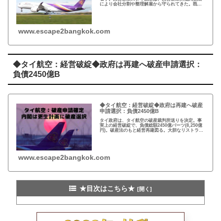
により会社分割や整理解雇から守られてきた。既得
権益者の政治家や軍関係者は役員として天下り、航
空券販売の利権を手放したくなかった…
www.escape2bangkok.com
◆タイ航空：経営破綻◆政府は再建へ破産申請選択：
負債2450億B
◆タイ航空：経営破綻◆政府は再建へ破産
申請選択：負債2450億B
タイ政府は、タイ航空の破産裁判所送りを決定。事
実上の経営破綻で、負債総額2450億バーツ(8,250億
円)。破産法のもと経営再建図る。大胆なリストラが
想定され、事業規模縮小、分社化、飛行機売却、従
業員の削減など。
www.escape2bangkok.com
★目次はこちら★