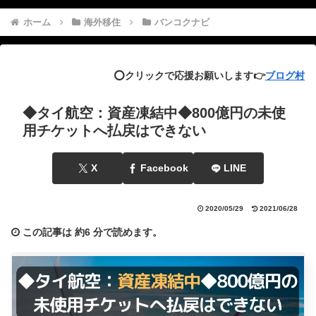
ホーム
海外移住
バンコクナビ
⭕️クリックで応援お願いします👉
ブログ村
◆タイ航空：資産凍結中◆800億円の未使
用チケットへ払戻はできない
X
Facebook
LINE
2020/05/29
2021/06/28
この記事は
約6 分
で読めます。