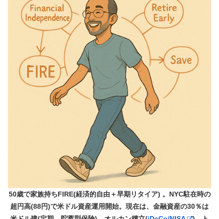
50歳で家族持ちFIRE(経済的自由＋早期リタイア) 。NYC駐在時の
超円高(88円)で米ドル資産運用開始。現在は、金融資産の30％は
米ドル建(定期、貯蓄型保険)、オルカン積立(
iDeCo/NISA
)、ト