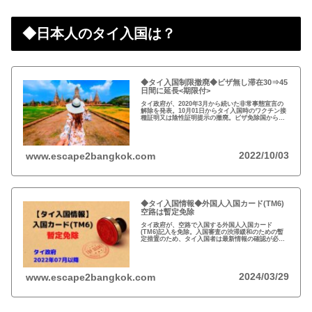
◆日本人のタイ入国は？
◆タイ入国制限撤廃◆ビザ無し滞在30⇒45
日間に延長<期限付>
タイ政府が、2020年3月から続いた非常事態宣言の
解除を発表。10月01日からタイ入国時のワクチン接
種証明又は陰性証明提示の撤廃。ビザ免除国からの
渡航者の滞在可能期間を30日から45日間に延長。
2022/10/03
www.escape2bangkok.com
◆タイ入国情報◆外国人入国カード(TM6)
空路は暫定免除
タイ政府が、空路で入国する外国人入国カード
(TM6)記入を免除。入国審査の渋滞緩和のための暫
定措置のため、タイ入国者は最新情報の確認が必
要。以前から必要性に疑問あり評判の悪いTM6、い
っそのこと永久にやめれば？
2024/03/29
www.escape2bangkok.com