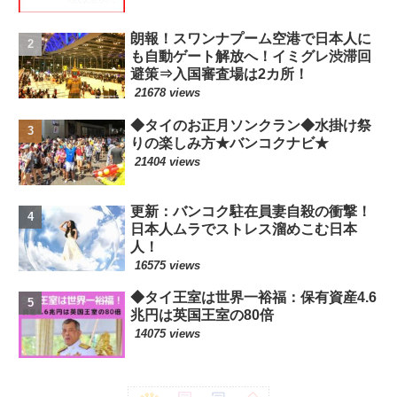
朗報！スワンナプーム空港で日本人に
も自動ゲート解放へ！イミグレ渋滞回
避策⇒入国審査場は2カ所！
21678 views
◆タイのお正月ソンクラン◆水掛け祭
りの楽しみ方★バンコクナビ★
21404 views
更新：バンコク駐在員妻自殺の衝撃！
日本人ムラでストレス溜めこむ日本
人！
16575 views
◆タイ王室は世界一裕福：保有資産4.6
兆円は英国王室の80倍
14075 views