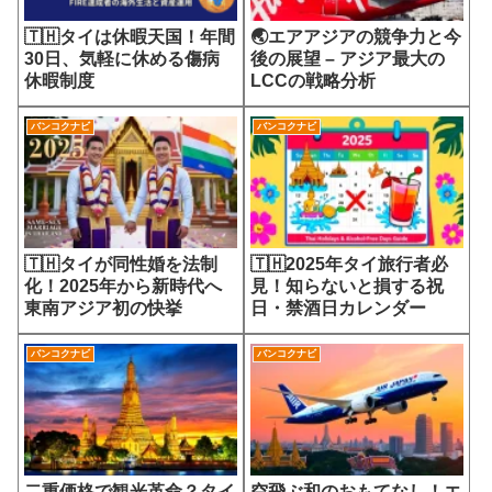
🇹🇭タイは休暇天国！年間
🌏エアアジアの競争力と今
30日、気軽に休める傷病
後の展望 – アジア最大の
休暇制度
LCCの戦略分析
バンコクナビ
バンコクナビ
🇹🇭タイが同性婚を法制
🇹🇭2025年タイ旅行者必
化！2025年から新時代へ
見！知らないと損する祝
東南アジア初の快挙
日・禁酒日カレンダー
バンコクナビ
バンコクナビ
二重価格で観光革命？タイ
空飛ぶ和のおもてなし！エ