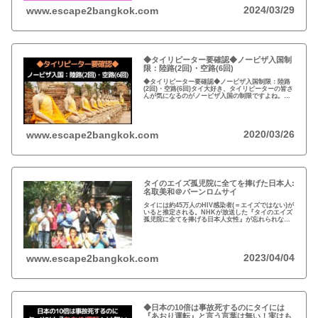
2024/03/29
www.escape2bangkok.com
◆タイリピーター要確認◆ノービザ入国制
限：陸路(2回)・空路(6回)
◆タイリピーター要確認◆ノービザ入国制限：陸路
(2回)・空路(6回)タイ大好き、タイリピーターの皆さ
んが気になるのがノービザ入国の制限ですよね。近
年の不法滞在者への取り締まりの強化を受け、ノー
ビザ入国や『ビザラン』への規制が強化されていま
す。
2020/03/26
www.escape2bangkok.com
タイのエイズ孤児院に全てを捧げた日本人:
名取美和＠バーンロムサイ
タイには約45万人のHIV感染者(＝エイズではない)が
いると推定される。NHKが放送した『タイのエイズ
孤児院に全てを捧げる日本人女性』が忘れられな
い。チェンマイのバーンロムサイ(HIVに母子感染し
た孤児たちの生活施設)にその人が…
2023/04/04
www.escape2bangkok.com
◆日本の10倍は事故死するのにタイには
『あおり運転』と言う言葉は無い！実はも