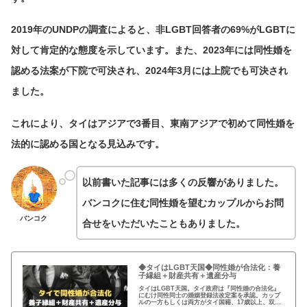
2019年のUNDPの調査によると、非LGBT回答者の69%がLGBTに
対して肯定的な態度を示しています。また、2023年には同性婚を
認める法案が下院で可決され、2024年3月には上院でも可決され
ました。
これにより、タイはアジアで3番目、東南アジアで初めて同性婚を
法的に認める国となる見込みです。
以前書いた記事には多くの反響がありました。
バンコクに住む同性婚を望むカップルからお問
バンコク
合せをいただいたこともありました。
◆タイはLGBT天国◆同性婚が合法化：養
子縁組＋財産共有＋遺産分与
タイはLGBT天国。タイ政府は『同性婚の合法化』
にむけ同性同士の婚姻登録法改定案を承認。カップ
ルの一方もしくは両方がタイ国籍、17歳以上、双方