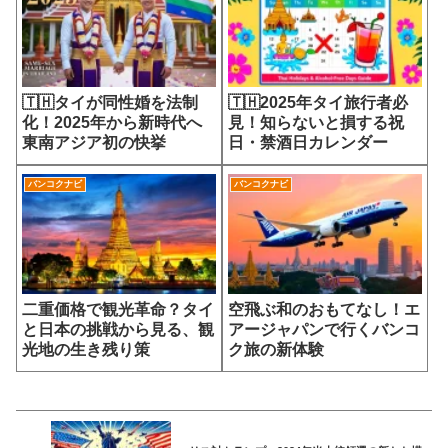
🇹🇭タイが同性婚を法制
🇹🇭2025年タイ旅行者必
化！2025年から新時代へ
見！知らないと損する祝
東南アジア初の快挙
日・禁酒日カレンダー
バンコクナビ
バンコクナビ
二重価格で観光革命？タイ
空飛ぶ和のおもてなし！エ
と日本の挑戦から見る、観
アージャパンで行くバンコ
光地の生き残り策
ク旅の新体験