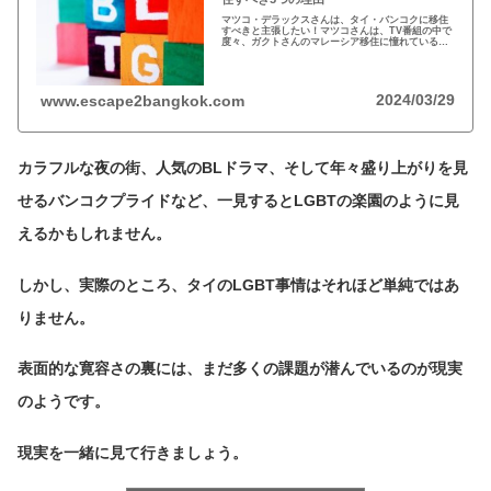
マツコ・デラックスさんは、タイ・バンコクに移住
すべきと主張したい！マツコさんは、TV番組の中で
度々、ガクトさんのマレーシア移住に憧れている
と…しかし、マツコさんがLGBT天国・タイに移住
すべき5つの理由を解説しよう！
2024/03/29
www.escape2bangkok.com
カラフルな夜の街、人気のBLドラマ、そして年々盛り上がりを見
せるバンコクプライドなど、一見するとLGBTの楽園のように見
えるかもしれません。
しかし、実際のところ、タイのLGBT事情はそれほど単純ではあ
りません。
表面的な寛容さの裏には、まだ多くの課題が潜んでいるのが現実
のようです。
現実を一緒に見て行きましょう。