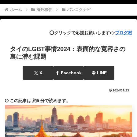
ホーム
海外移住
バンコクナビ
⭕️クリックで応援お願いします👉
ブログ村
タイのLGBT事情2024：表面的な寛容さの
裏に潜む課題
X
Facebook
LINE
2024/07/23
この記事は
約5 分
で読めます。