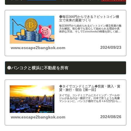
🟠毎日300円からできる？ビットコイン積
立で未来の資産づくり
毎日300円から始められるビットコイン積立投資の魅
力を解説。初心者でも安心して始められる理由や具
体的な方法、そしてCoincheckの特徴を詳しく紹
介。将来の資産形成に向けた新しい投資方法を探る
方必見！
2024/09/23
www.escape2bangkok.com
🟢バンコクと横浜に不動産を所有
◆タイでコンドミニアム◆投資・購入・賃
貸・旅行・宿泊【第一回】
タイでは、コンドミニアムにスイミング・プールや
ジムがあるのは一般的です。日本で言うような高層
マンションに、バンコク都内でも月々4-5万円から賃
貸・レンタルができます。旅行、ロングステイ、駐
在、現地採用で、タイ王国に短期・長期で滞在され
る際に…
2024/08/26
www.escape2bangkok.com