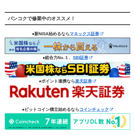
バンコクで修業中のオススメ！
●新NISA始めるなら
マネックス証券
●総合力No.１、
SBI証券
●ポイント連携なら
楽天証券
●ビットコイン積立始めるなら
コインチェック