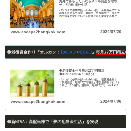
海外で暮らしたいなら米ドル資産を増や
せ！FIRE+海外生活
バンコクで修業中(@lukehide)は、金融資産の20％
程度を米ドルで保有・運用中。中長期的に、海外で
の生活を想定している人は米ドルを保有する事がお
すすめ。円安で資産の目減りが気になる方、検討の
時期です！
2024/07/20
www.escape2bangkok.com
🟢老後資金作り『オルカン：
iDeCo
+
NISA
』
毎月27万円積立中
◆老後資金作り毎月27万円積立
◆iDeCo+NISA：10月分
バンコクで修業中(@lukehide)は、老後資金作り
『投資信託：毎月27万円積立』不労所得作りに『ト
ラリピ：0.5億円』運用中。毎月27万円、eMAXIS
Slim 米国株式(S＆P500)/全世界株式(オール・カン
トリー)を買付中。
2024/07/08
www.escape2bangkok.com
🟢新NISA：高配当株で『夢の配当金生活』を実現