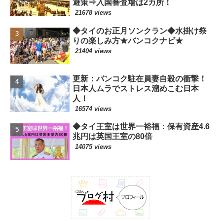
避策⇒入国審査場は2カ所！
21678 views
◆タイのお正月ソンクラン◆水掛け祭
りの楽しみ方★バンコクナビ★
21404 views
更新：バンコク駐在員妻自殺の衝撃！
日本人ムラでストレス溜めこむ日本
人！
16574 views
◆タイ王室は世界一裕福：保有資産4.6
兆円は英国王室の80倍
14075 views