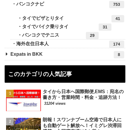
バンコクナビ
753
タイでビザとりタイ
41
タイでバイク乗りタイ
31
バンコクでテニス
29
海外在住日本人
174
Expats in BKK
8
このカテゴリの人気記事
タイから日本へ国際郵便,EMS：宛名の
書き方・営業時間・料金・追跡方法！
31204 views
朗報！スワンナプーム空港で日本人に
も自動ゲート解放へ！イミグレ渋滞回