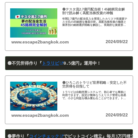
🟢テスタ流2.7億円配当術！45銘柄完全解
剖で読み解く高配当株投資の神髄
年間2.7億円の配当収入を実現したカリスマ投資家テ
スタ氏の45銘柄を徹底分析。高配当株投資の極意と
業界別の銘柄選択戦略を解説し、長期的な資産形成
のヒントを提供します。
2024/09/22
www.escape2bangkok.com
🟢不労所得作り『
トラリピ
0
.5
億円』運用中！
🟠ひろこのトラリピ世界戦略：安定した不
労所得を目指して
トラリピは自動売買システムで、初心者でも簡単に
利用できます。設定が簡単なうえリスク管理も容易
で、小さな利益を積み重ねることができます。トラ
リピの仕組み・戦略・メリット・デメリットを詳し
く紹介しています。運用を検討中の方は必見です!
2024/09/22
www.escape2bangkok.com
🟢夢作り『
コインチェック
でビットコイン積立』
毎月3万円積立