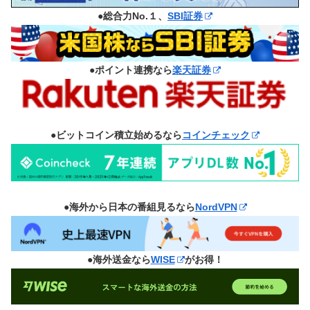
●総合力No.１、
SBI証券
●ポイント連携なら
楽天証券
●ビットコイン積立始めるなら
コインチェック
●海外から日本の番組見るなら
NordVPN
●海外送金なら
WISE
がお得！