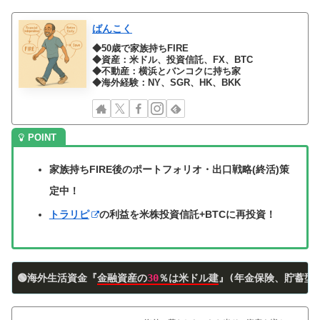
ばんこく
◆50歳で家族持ちFIRE
◆資産：米ドル、投資信託、FX、BTC
◆不動産：横浜とバンコクに持ち家
◆海外経験：NY、SGR、HK、BKK
家族持ちFIRE後のポートフォリオ・出口戦略(終活)策
定中！
トラリピ
の利益を米株投資信託+BTCに再投資！
🟢海外生活資金『
金融資産の
30
％は米ドル建
』(年金保険、貯蓄型