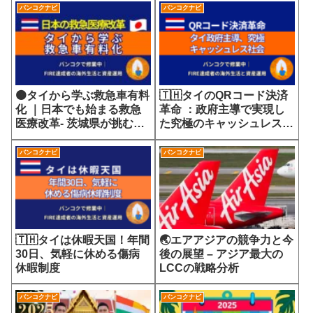
バンコクナビ
バンコクナビ
🟠タイから学ぶ救急車有料
🇹🇭タイのQRコード決済
化 ｜日本でも始まる救急
革命 ：政府主導で実現し
医療改革- 茨城県が挑む
た究極のキャッシュレス社
7700円の選定療養費が示
会
す医療サービスの未来
バンコクナビ
バンコクナビ
🇹🇭タイは休暇天国！年間
🌏エアアジアの競争力と今
30日、気軽に休める傷病
後の展望 – アジア最大の
休暇制度
LCCの戦略分析
バンコクナビ
バンコクナビ