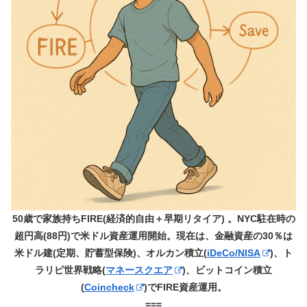
50歳で家族持ちFIRE(経済的自由＋早期リタイア) 。NYC駐在時の
超円高(88円)で米ドル資産運用開始。現在は、金融資産の30％は
米ドル建(定期、貯蓄型保険)、オルカン積立(
iDeCo/NISA
)、ト
ラリピ世界戦略(
マネースクエア
)、ビットコイン積立
(
Coincheck
)でFIRE資産運用。
===