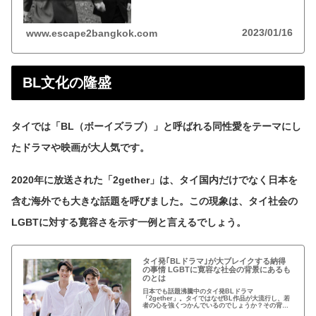
合意のカップルが希望すれば婚姻登録、養子縁組、
財産共有、遺産分与が可能に。
2023/01/16
www.escape2bangkok.com
BL文化の隆盛
タイでは「BL（ボーイズラブ）」と呼ばれる同性愛をテーマにし
たドラマや映画が大人気です。
2020年に放送された「2gether」は、タイ国内だけでなく日本を
含む海外でも大きな話題を呼びました。この現象は、タイ社会の
LGBTに対する寛容さを示す一例と言えるでしょう。
タイ発｢BLドラマ｣が大ブレイクする納得
の事情 LGBTに寛容な社会の背景にあるも
のとは
日本でも話題沸騰中のタイ発BLドラマ
「2gether」。タイではなぜBL作品が大流行し、若
者の心を強くつかんでいるのでしょうか？その背景
には、仏教による寛容性や植民地支配を受けなかっ