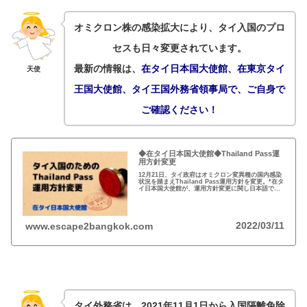
オミクロン株の感染拡大により、タイ入国のプロ
セスも日々変更されています。
最新の情報は、
在タイ日本国大使館、在東京タイ
天使
王国大使館、
タイ王国外務省領事局
で、ご自身で
ご確認ください！
◆在タイ日本国大使館◆Thailand Pass運
用方針変更
12月21日、タイ政府はオミクロン変異種の国内感染
状況を踏まえThailand Pass運用方針を変更。*在タ
イ日本国大使館が、運用方針変更に関し日本語で情
報共有。*隔離免除入国(Test & Go)およびサンドボ
ックス・プログラムの新規受付を1月4日まで中止。
2022/03/11
www.escape2bangkok.com
タイ外務省は、2021年11月1日から入国隔離免除