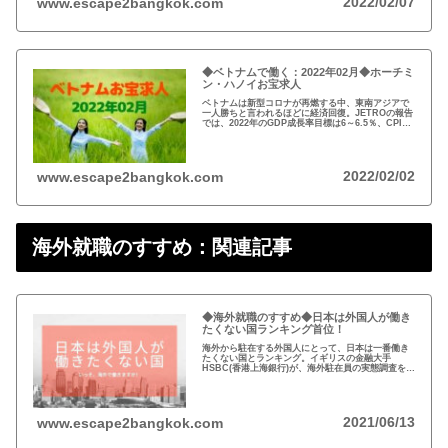
2022/02/07
www.escape2bangkok.com
◆ベトナムで働く：2022年02月◆ホーチミ
ン・ハノイお宝求人
ベトナムは新型コロナが再燃する中、東南アジアで
一人勝ちと言われるほどに経済回復。JETROの報告
では、2022年のGDP成長率目標は6～6.5％、CPI上
昇率4％目標。長期的に成長期待の2022年02月のベ
トナムのお宝求人をお届け！
2022/02/02
www.escape2bangkok.com
海外就職のすすめ：関連記事
◆海外就職のすすめ◆日本は外国人が働き
たくない国ランキング首位！
海外から駐在する外国人にとって、日本は一番働き
たくない国とランキング。イギリスの金融大手
HSBC(香港上海銀行)が、海外駐在員の実態調査を発
表。日本は、収入やワークライフバランスなどで最
下位。いっそ、海外で働きますか！
2021/06/13
www.escape2bangkok.com