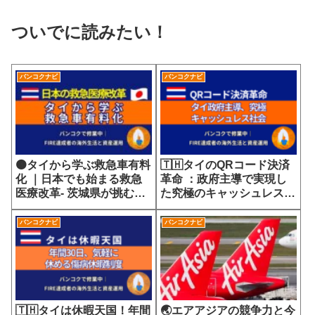
ついでに読みたい！
バンコクナビ
バンコクナビ
🟠タイから学ぶ救急車有料
🇹🇭タイのQRコード決済
化 ｜日本でも始まる救急
革命 ：政府主導で実現し
医療改革- 茨城県が挑む
た究極のキャッシュレス社
7700円の選定療養費が示
会
す医療サービスの未来
バンコクナビ
バンコクナビ
🇹🇭タイは休暇天国！年間
🌏エアアジアの競争力と今