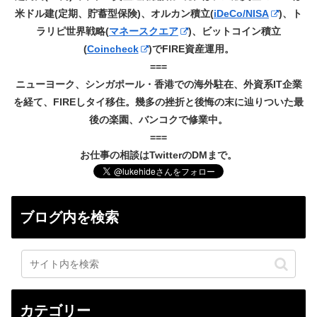
米ドル建(定期、貯蓄型保険)、オルカン積立(
iDeCo/NISA
)、ト
ラリピ世界戦略(
マネースクエア
)、ビットコイン積立
(
Coincheck
)でFIRE資産運用。
===
ニューヨーク、シンガポール・香港での海外駐在、外資系IT企業
を経て、FIREしタイ移住。幾多の挫折と後悔の末に辿りついた最
後の楽園、バンコクで修業中。
===
お仕事の相談はTwitterのDMまで。
ブログ内を検索
カテゴリー