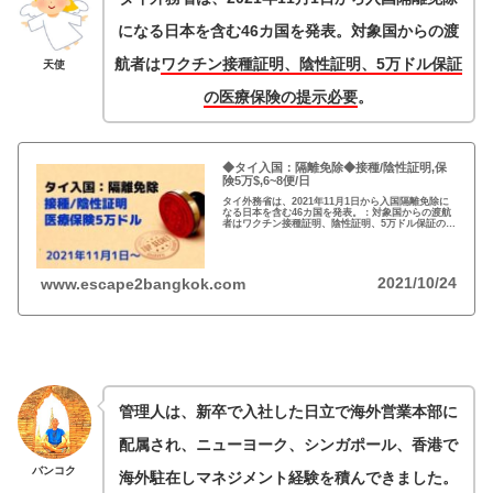
になる日本を含む46カ国を発表。対象国からの渡
航者は
ワクチン接種証明、陰性証明、5万ドル保証
天使
の医療保険の提示必要
。
◆タイ入国：隔離免除◆接種/陰性証明,保
険5万$,6~8便/日
タイ外務省は、2021年11月1日から入国隔離免除に
なる日本を含む46カ国を発表。：対象国からの渡航
者はワクチン接種証明、陰性証明、5万ドル保証の医
療保険の提示必要。：2020年の経済成長率はマイナ
ス6.1%、GDPの2割を占める観光業への期待は大き
い。
2021/10/24
www.escape2bangkok.com
管理人は、新卒で入社した日立で海外営業本部に
配属され、ニューヨーク、シンガポール、香港で
バンコク
海外駐在しマネジメント経験を積んできました。