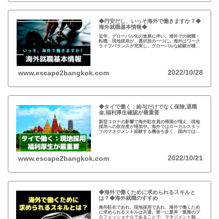
◆円安だし、いっそ海外で働きますか？◆
海外就職基本情報◆
近年、グローバル化の進展に伴い、海外での就職・
転職・現地採用が、選択肢の一つに。海外はワーク
ライフバランスが充実し、グローバルな経験が積め
て市場価値の向上も。新型コロナの影響もあり駐在
員ではなく、現地採用に裁量を持たせる企業が増加
中。
2022/10/28
www.escape2bangkok.com
◆タイで働く：給与だけでなく保険,退職
金,福利厚生確認が最重要
新型コロナの影響で海外駐在員の帰国が増え、現地
採用への依存度が増加中。海外ではローカルスタッ
フのマネジメント経験する機会も多く、国内ではで
きない経験。就職活動の際、給与だけではなく保険
や退職金などの福利厚生の確認が重要。
2022/10/21
www.escape2bangkok.com
◆海外で働くために求められるスキルと
は？◆海外就職のすすめ
海外駐在であれ、現地採用であれ、海外で働くため
に求められるスキルは共通。第一に業界・業務のプ
ロフェッショナルであることで、マネジメント能力