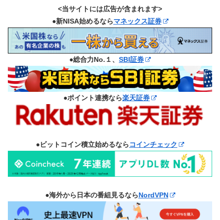
<当サイトには広告が含まれます>
●新NISA始めるなら
マネックス証券
●総合力No.１、
SBI証券
●ポイント連携なら
楽天証券
●ビットコイン積立始めるなら
コインチェック
●海外から日本の番組見るなら
NordVPN