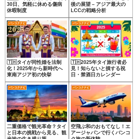
30日、気軽に休める傷病
後の展望 – アジア最大の
休暇制度
LCCの戦略分析
バンコクナビ
バンコクナビ
🇹🇭タイが同性婚を法制
🇹🇭2025年タイ旅行者必
化！2025年から新時代へ
見！知らないと損する祝
東南アジア初の快挙
日・禁酒日カレンダー
バンコクナビ
バンコクナビ
二重価格で観光革命？タイ
空飛ぶ和のおもてなし！エ
と日本の挑戦から見る、観
アージャパンで行くバンコ
光地の生き残り策
ク旅の新体験