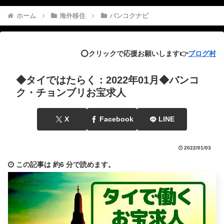
ホーム
海外移住
バンコクナビ
⭕️クリックで応援お願いします👉
ブログ村
◆タイではたらく：2022年01月◆バンコ
ク・チョンブリお宝求人
X
Facebook
LINE
2022/01/03
この記事は
約6 分
で読めます。