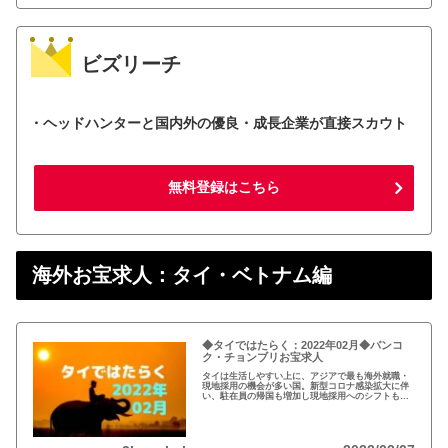
ビズリーチ
・ヘッドハンターと国内外の優良・成長企業が直接スカウト
無料登録はこちら
海外お宝求人：タイ・ベトナム編
◆タイではたらく：2022年02月◆バンコ
ク・チョンブリお宝求人
タイは生活しやすい上に、アジアで最も海外就職・
現地採用の機会が多い国。新型コロナ感染拡大に伴
い、駐在員の帰国も増加し現地採用へのシフトも加
速。高額給与案件も散見される2022年02月のタイの
お宝求人をお届け！