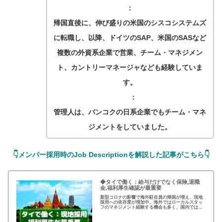
：
帰国直後に、伸び盛りの米国のシスコシステムズ
に転職し、以降、ドイツのSAP、米国のSASなど
複数の外資系企業で営業、チーム・マネジメン
ト、カントリーマネージャなども経験していま
す。
：
管理人は、バンコクの日系企業でもチーム・マネ
ジメントをしていました。
👇メンバー採用時のJob Descriptionを解説した記事がこちら👇
◆タイで働く：給与だけでなく保険,退職
金,福利厚生確認が最重要
新型コロナの影響で海外駐在員の帰国が増え、現地
採用への依存度が増加中。海外ではローカルスタッ
フのマネジメント経験する機会も多く、国内ではで
きない経験。就職活動の際、給与だけではなく保険
や退職金などの福利厚生の確認が重要。