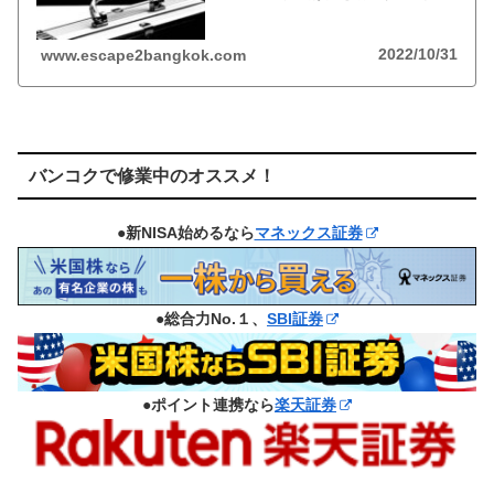
と英語が続く。特に、東南アジアで働く場合は、ロ
ーカルスタッフの管理など必要に迫られる。
2022/10/31
www.escape2bangkok.com
バンコクで修業中のオススメ！
●新NISA始めるなら
マネックス証券
●総合力No.１、
SBI証券
●ポイント連携なら
楽天証券