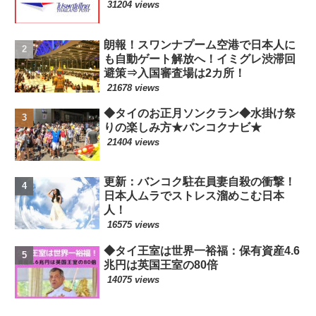
31204 views
朗報！スワンナプーム空港で日本人に
も自動ゲート解放へ！イミグレ渋滞回
避策⇒入国審査場は2カ所！
21678 views
◆タイのお正月ソンクラン◆水掛け祭
りの楽しみ方★バンコクナビ★
21404 views
更新：バンコク駐在員妻自殺の衝撃！
日本人ムラでストレス溜めこむ日本
人！
16575 views
◆タイ王室は世界一裕福：保有資産4.6
兆円は英国王室の80倍
14075 views