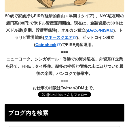
50歳で家族持ちFIRE(経済的自由＋早期リタイア) 。NYC駐在時の
超円高(88円)で米ドル資産運用開始。現在は、金融資産の30％は
米ドル建(定期、貯蓄型保険)、オルカン積立(
iDeCo/NISA
)、ト
ラリピ世界戦略(
マネースクエア
)、ビットコイン積立
(
Coincheck
)でFIRE資産運用。
===
ニューヨーク、シンガポール・香港での海外駐在、外資系IT企業
を経て、FIREしタイ移住。幾多の挫折と後悔の末に辿りついた最
後の楽園、バンコクで修業中。
===
お仕事の相談はTwitterのDMまで。
ブログ内を検索