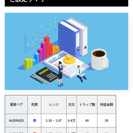
通貨ペア
売買
レンジ
注文
トラップ数
利益金額
AUD/NZD
売
1.10 – 1.07
0.4万
40
20