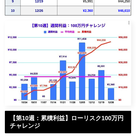
9
12/19
¥5,991
¥44,250
10
12/26
¥2.360
¥46,610
【第10週：累積利益】ローリスク100万円
チャレンジ