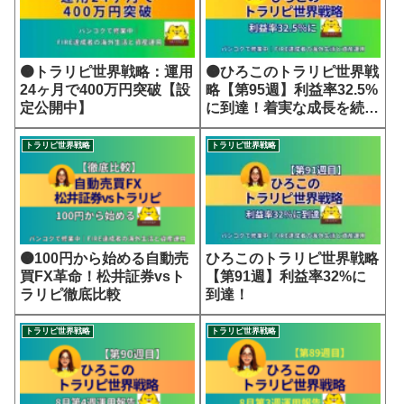
🟠トラリピ世界戦略：運用
🟠ひろこのトラリピ世界戦
24ヶ月で400万円突破【設
略【第95週】利益率32.5%
定公開中】
に到達！着実な成長を続け
る世界戦略
トラリピ世界戦略
トラリピ世界戦略
🟠100円から始める自動売
ひろこのトラリピ世界戦略
買FX革命！松井証券vsト
【第91週】利益率32%に
ラリピ徹底比較
到達！
トラリピ世界戦略
トラリピ世界戦略