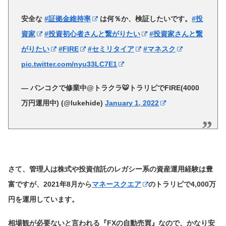
安全な
#証拠金維持率
は何％か、検証したいです。
#投
資家
#投資初心者さんと繋がりたい
#投資家さんと繋
がりたい
#FIRE
#セミリタイア
#マネスク
pic.twitter.com/nyu33LC7E1
— バンコクで修業中@トラクラ🐯トラリピでFIRE(4000
万円運用中) (@lukehide)
January 1, 2022
さて、管理人は株式や投資信託のレガシー系の資産運用経験は豊
富ですが、2021年8月から
マネースクエア
のトラリピで4,000万
円を運用しています。
相場観が必要ないと言われる『FXの自動売買』なので、かなり安