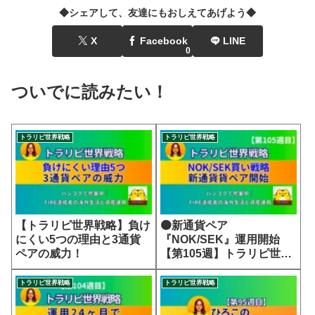
◆シェアして、友達にもおしえてあげよう◆
X
Facebook
LINE
0
ついでに読みたい！
トラリピ世界戦略
トラリピ世界戦略
【トラリピ世界戦略】負け
🟠新通貨ペア
にくい5つの理由と3通貨
『NOK/SEK』運用開始
ペアの威力！
【第105週】トラリピ世界
戦略
トラリピ世界戦略
トラリピ世界戦略