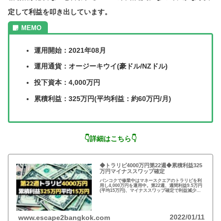
定して利益を叩き出しています。
運用開始：2021年08月
運用通貨：オージーキウイ(豪ドル/NZドル)
投下資本：4,000万円
累積利益：325万円(平均利益：約60万円/月)
👇詳細はこちら👇
◆トラリピ4000万円第22週◆累積利益325
万円マイナススワップ確定
バンコクで修業中はマネースクエアのトラリピを利
用し4,000万円を運用中。第22週、週間利益9.5万円
(平均15万円)、マイナススワップ確定で利益減少！
これまでの累積利益325万円、5ヶ月平均損益60万
円、年利20%！
2022/01/11
www.escape2bangkok.com