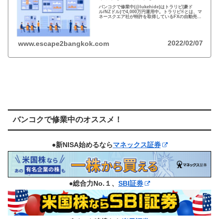
バンコクで修業中(@lukehide)はトラリピ(豪ド
ル/NZドル)で4,000万円運用中。トラリピ®とは、マ
ネースクエア社が特許を取得しているFXの自動売買
の注文方法。リスクのない投資はない、メリット・
デメリットを理解して楽しい投資を！
2022/02/07
www.escape2bangkok.com
バンコクで修業中のオススメ！
●新NISA始めるなら
マネックス証券
●総合力No.１、
SBI証券