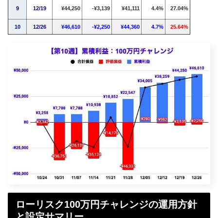
9
12/19
¥44,250
-¥3,139
¥41,111
4.4%
27.04%
10
12/26
¥46,610
-¥2,250
¥44,360
4.7%
25.64%
ローリスク100万円チャレンジの運用方針
と設定サマリー