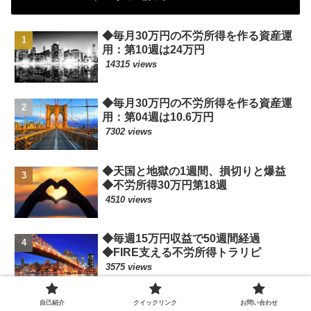
◆毎月30万円の不労所得を作る資産運
用：第10週は24万円
14315 views
◆毎月30万円の不労所得を作る資産運
用：第04週は10.6万円
7302 views
◆天国と地獄の1週間、損切りと爆益
◆不労所得30万円第18週
4510 views
◆毎週15万円収益で50週間経過
◆FIRE支える不労所得トラリピ
3575 views
自己紹介
クイックリンク
お問い合わせ
◆投資法人化はお得なの？◆いくら稼