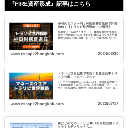
『FIRE資産形成』記事はこちら
令和のミスター円：神田財務官退任で円安
加速！【トラリピ世界戦略：82週目】
財務省は『令和のミスター円』神田財務官の退任を
発表！投機筋は安心して円安は継続🔥バンコクで修
業中(@lukehide)の妻『ひろこ』が資金300万円で
『トラリピ世界戦略』運用中。：ドル円が絡まない
#AUDNZD #USDCAD #EURG...
2024/06/30
www.escape2bangkok.com
トラリピ世界戦略で実現する資金効率とリ
スク分散：マネースクエア
バンコクで修業中(@lukehide)は、老後資金作りに
『米国株積立：毎月27万円』不労所得作りに『トラ
リピ：0.54億円』運用中。2022年06月、マネースク
エアがトラリピ世界戦略をアナウンス。トラリピ世
界戦略で資金効率とリスク分散！
2023/07/17
www.escape2bangkok.com
◆はじめてのトラリピ◆FXの自動売買？メ
リットもデメリットも…