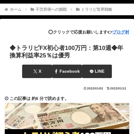
ホーム
不労所得への挑戦
トラリピ世界戦略
⭕️クリックで応援お願いします👉
ブログ村
◆トラリピFX初心者100万円：第10週◆年
換算利益率25％は優秀
X
Facebook
LINE
2022/01/02
2022/01/12
この記事は
約6 分
で読めます。