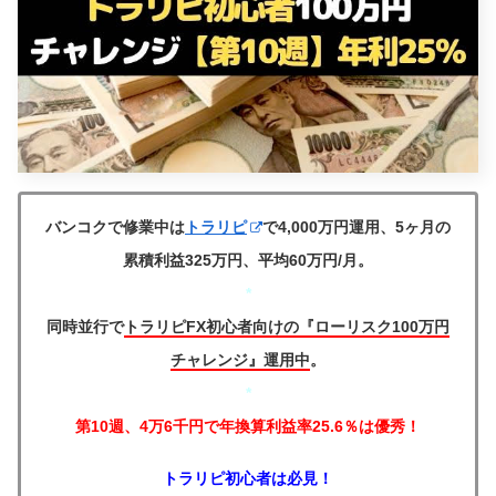
バンコクで修業中は
トラリピ
で4,000万円運用、5ヶ月の
累積利益325万円、平均60万円/月。
*
同時並行で
トラリピFX初心者向けの『ローリスク100万円
チャレンジ』運用中
。
*
第10週、4万6千円で年換算利益率25.6％は優秀！
トラリピ初心者は必見！