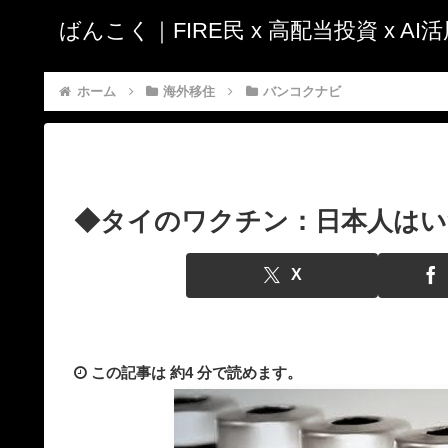
ばんこく｜FIRE民 x 高配当投資 x A
ホーム
海外移住
バンコクナビ
◆タイのワクチン：日本人はいつ？
X
この記事は
約4 分
で読めます。