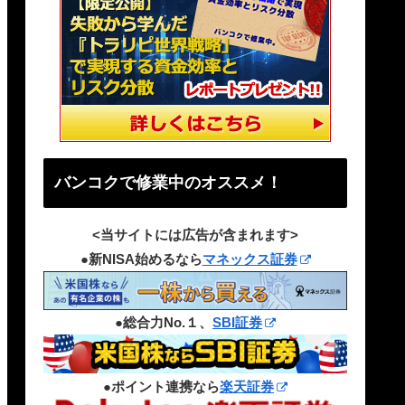
バンコクで修業中のオススメ！
<当サイトには広告が含まれます>
●新NISA始めるなら
マネックス証券
●総合力No.１、
SBI証券
●ポイント連携なら
楽天証券