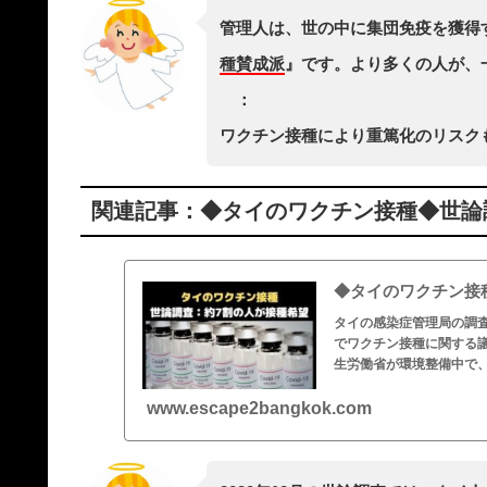
管理人は、世の中に集団免疫を獲得
種賛成派
』です。より多くの人が、
：
ワクチン接種により重篤化のリスク
関連記事：◆タイのワクチン接種◆世論
◆タイのワクチン接
タイの感染症管理局の調
でワクチン接種に関する
生労働省が環境整備中で
www.escape2bangkok.com