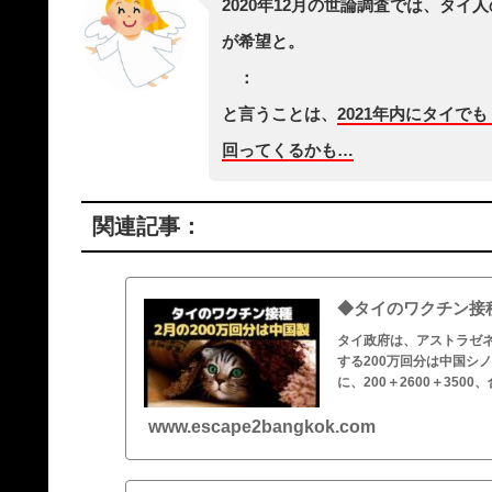
2020年12月の世論調査では、タイ
が希望と。
：
と言うことは、
2021年内にタイで
回ってくるかも…
関連記事：
◆タイのワクチン接種
タイ政府は、アストラゼネ
する200万回分は中国シ
に、200＋2600＋35
www.escape2bangkok.com