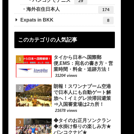
バンコクでテニス
29
海外在住日本人
174
Expats in BKK
8
このカテゴリの人気記事
タイから日本へ国際郵
便,EMS：宛名の書き方・営
業時間・料金・追跡方法！
31204 views
朗報！スワンナプーム空港
で日本人にも自動ゲート解
放へ！イミグレ渋滞回避策
⇒入国審査場は2カ所！
21678 views
◆タイのお正月ソンクラン
◆水掛け祭りの楽しみ方★
バンコクナビ★