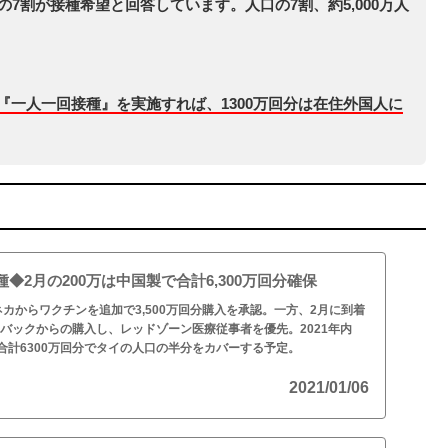
人の7割が接種希望と回答しています。人口の7割、約5,000万人
も『一人一回接種』を実施すれば、1300万回分は在住外国人に
◆2月の200万は中国製で合計6,300万回分確保
カからワクチンを追加で3,500万回分購入を承認。一方、2月に到着
ノバックからの購入し、レッドゾーン医療従事者を優先。2021年内
00、合計6300万回分でタイの人口の半分をカバーする予定。
2021/01/06