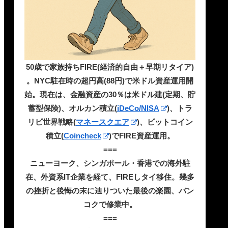
50歳で家族持ちFIRE(経済的自由＋早期リタイア)
。NYC駐在時の超円高(88円)で米ドル資産運用開
始。現在は、金融資産の30％は米ドル建(定期、貯
蓄型保険)、オルカン積立(
iDeCo/NISA
)、トラ
リピ世界戦略(
マネースクエア
)、ビットコイン
積立(
Coincheck
)でFIRE資産運用。
===
ニューヨーク、シンガポール・香港での海外駐
在、外資系IT企業を経て、FIREしタイ移住。幾多
の挫折と後悔の末に辿りついた最後の楽園、バン
コクで修業中。
===