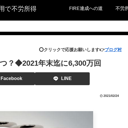
I活用で不労所得
FIRE達成への道
不労
⭕️クリックで応援お願いします👉
ブログ村
◆2021年末迄に6,300万回
Facebook
LINE
2021/02/24