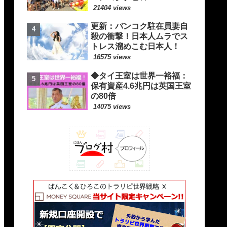
21404 views
更新：バンコク駐在員妻自
殺の衝撃！日本人ムラでス
トレス溜めこむ日本人！
16575 views
◆タイ王室は世界一裕福：
保有資産4.6兆円は英国王室
の80倍
14075 views