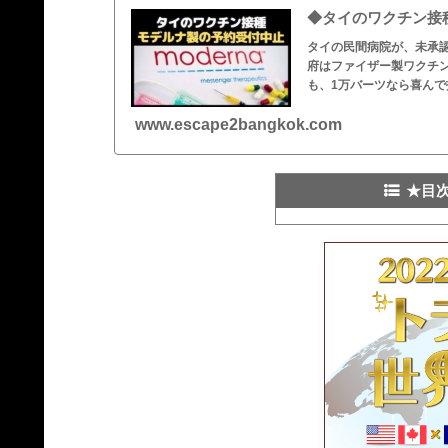
◆タイのワクチン接種
タイの民間病院が、未承
府はファイザー製ワクチン
も、1万バーツなら喜んで
www.escape2bangkok.com
★目