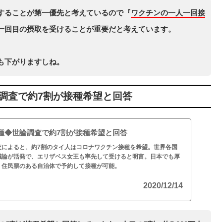
することが第一優先と考えているので『
ワクチンの一人一回接
一回目の摂取を受けることが重要だと考えています。
も下がりますしね。
調査で約7割が接種希望と回答
種◆世論調査で約7割が接種希望と回答
査によると、約7割のタイ人はコロナワクチン接種を希望。世界各国
議論が活発で、エリザベス女王も率先して受けると明言。日本でも厚
、住民票のある自治体で予約して接種が可能。
2020/12/14