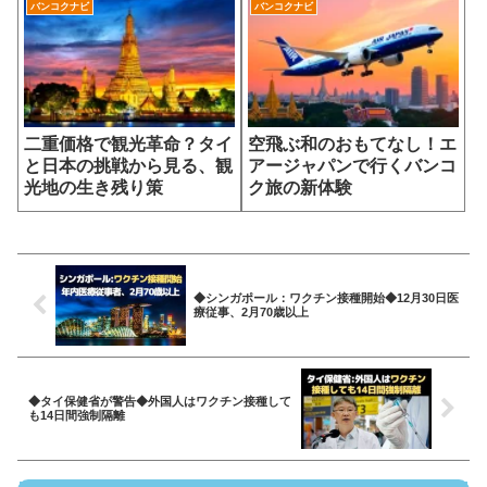
バンコクナビ
バンコクナビ
二重価格で観光革命？タイ
空飛ぶ和のおもてなし！エ
と日本の挑戦から見る、観
アージャパンで行くバンコ
光地の生き残り策
ク旅の新体験
◆シンガポール：ワクチン接種開始◆12月30日医
療従事、2月70歳以上
◆タイ保健省が警告◆外国人はワクチン接種して
も14日間強制隔離