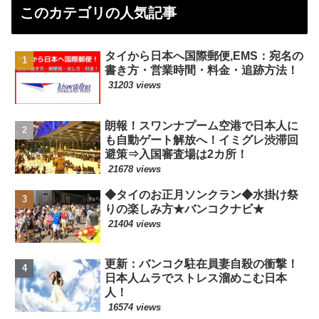
このカテゴリの人気記事
タイから日本へ国際郵便,EMS：宛名の
書き方・営業時間・料金・追跡方法！
31203 views
朗報！スワンナプーム空港で日本人に
も自動ゲート解放へ！イミグレ渋滞回
避策⇒入国審査場は2カ所！
21678 views
◆タイのお正月ソンクラン◆水掛け祭
りの楽しみ方★バンコクナビ★
21404 views
更新：バンコク駐在員妻自殺の衝撃！
日本人ムラでストレス溜めこむ日本
人！
16574 views