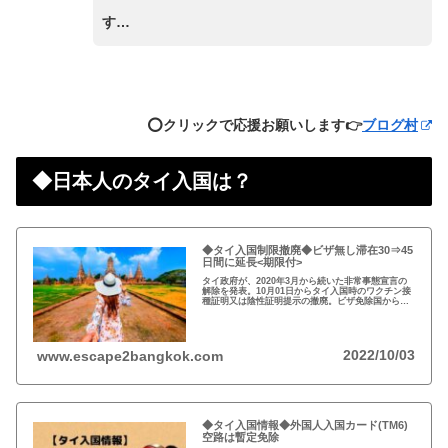
す…
⭕️クリックで応援お願いします👉
ブログ村
◆日本人のタイ入国は？
◆タイ入国制限撤廃◆ビザ無し滞在30⇒45
日間に延長<期限付>
タイ政府が、2020年3月から続いた非常事態宣言の
解除を発表。10月01日からタイ入国時のワクチン接
種証明又は陰性証明提示の撤廃。ビザ免除国からの
渡航者の滞在可能期間を30日から45日間に延長。
2022/10/03
www.escape2bangkok.com
◆タイ入国情報◆外国人入国カード(TM6)
空路は暫定免除