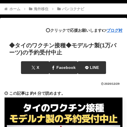
ホーム
海外移住
バンコクナビ
⭕️クリックで応援お願いします👉
ブログ村
◆タイのワクチン接種◆モデルナ製(1万バ
ーツ)の予約受付中止
X
Facebook
LINE
2020/12/29
この記事は
約4 分
で読めます。