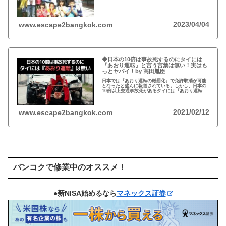
い。チェンマイのバーンロムサイ(HIVに母子感染し
た孤児たちの生活施設)にその人が…
2023/04/04
www.escape2bangkok.com
◆日本の10倍は事故死するのにタイには
『あおり運転』と言う言葉は無い！実はも
っとヤバイ！by 高田胤臣
日本では『あおり運転の厳罰化』で免許取消が可能
となったと盛んに報道されている。しかし、日本の
10倍以上交通事故死があるタイには『あおり運転』
という言葉がないと…
2021/02/12
www.escape2bangkok.com
バンコクで修業中のオススメ！
●新NISA始めるなら
マネックス証券