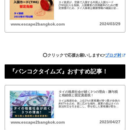
タイ政府が、空路で入国する外国人入国カード
(TM6)記入を免除。入国審査の渋滞緩和のための暫
定措置のため、タイ入国者は最新情報の確認が必
要。以前から必要性に疑問あり評判の悪いTM6、い
っそのこと永久にやめれば？
2024/03/29
www.escape2bangkok.com
⭕️クリックで応援お願いします👉
ブログ村
『バンコクタイムズ』おすすめ記事！
タイの格差社会が続く3つの理由：贈与税
と相続税と固定資産税！
タイは格差社会、上位1%の富裕層が持つ富が全体の
約67%を占め、更に広がる傾向…貧富の差はタイの
政治対立を引き起こし、罪を犯した富裕層が罰を免
れることも珍しくない。格差を広げる理由は3つ、贈
与税、相続税、そして日本で言う固定資産税が…
2023/04/27
www.escape2bangkok.com