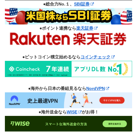
●総合力No.１、
SBI証券
●ポイント連携なら
楽天証券
●ビットコイン積立始めるなら
コインチェック
●海外から日本の番組見るなら
NordVPN
●海外送金なら
WISE
がお得！