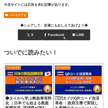
※当サイトには広告を含む記事があります。
バンコクナビ
◆シェアして、友達にもおしえてあげよう◆
X
Facebook
LINE
0
ついでに読みたい！
バンコクナビ
バンコクナビ
🟠タイから学ぶ救急車有料
🇹🇭タイのQRコード決済
化 ｜日本でも始まる救急
革命 ：政府主導で実現し
医療改革- 茨城県が挑む
た究極のキャッシュレス社