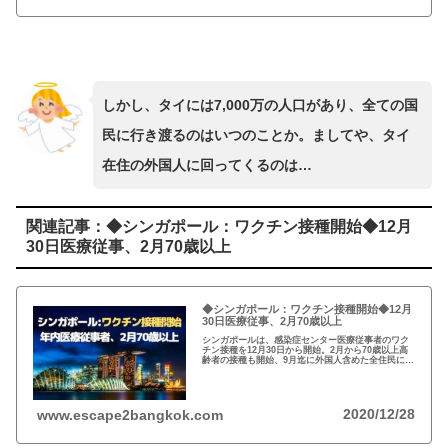
しかし、タイには7,000万の人口があり、全ての国
民に行き渡るのはいつのことか。ましてや、タイ
在住の外国人に回ってくるのは…
関連記事：◆シンガポール：ワクチン接種開始◆12月
30日医療従事、2月70歳以上
◆シンガポール：ワクチン接種開始◆12月
30日医療従事、2月70歳以上
シンガポールは、感染症センター医療従事者のワク
チン接種を12月30日から開始。2月から70歳以上高
齢者の接種も開始、9月迄に外国人含めた全住民に接
種完了予定。ファイザー製ワクチンのアジア初の接
種開始。日本での接種開始が待たれる。
2020/12/28
www.escape2bangkok.com