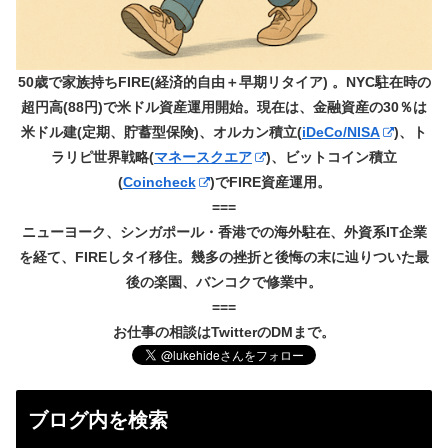
50歳で家族持ちFIRE(経済的自由＋早期リタイア) 。NYC駐在時の
超円高(88円)で米ドル資産運用開始。現在は、金融資産の30％は
米ドル建(定期、貯蓄型保険)、オルカン積立(
iDeCo/NISA
)、ト
ラリピ世界戦略(
マネースクエア
)、ビットコイン積立
(
Coincheck
)でFIRE資産運用。
===
ニューヨーク、シンガポール・香港での海外駐在、外資系IT企業
を経て、FIREしタイ移住。幾多の挫折と後悔の末に辿りついた最
後の楽園、バンコクで修業中。
===
お仕事の相談はTwitterのDMまで。
ブログ内を検索