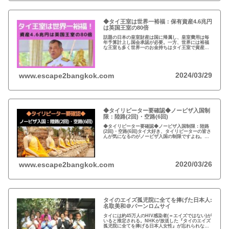
◆タイ王室は世界一裕福：保有資産4.6兆円
は英国王室の80倍
話題の日本の皇室財産は国に帰属し、皇室費用は毎
年予算計上し国会承認が必要。一方、世界には裕福
な王室も多く世界一のお金持ちはタイ王室で資産は
約4.6兆円。有名なイギリスのエリザエス女王でさえ
約550億円で、タイ王室はその80倍以上…
2024/03/29
www.escape2bangkok.com
◆タイリピーター要確認◆ノービザ入国制
限：陸路(2回)・空路(6回)
◆タイリピーター要確認◆ノービザ入国制限：陸路
(2回)・空路(6回)タイ大好き、タイリピーターの皆さ
んが気になるのがノービザ入国の制限ですよね。近
年の不法滞在者への取り締まりの強化を受け、ノー
ビザ入国や『ビザラン』への規制が強化されていま
す。
2020/03/26
www.escape2bangkok.com
タイのエイズ孤児院に全てを捧げた日本人:
名取美和＠バーンロムサイ
タイには約45万人のHIV感染者(＝エイズではない)が
いると推定される。NHKが放送した『タイのエイズ
孤児院に全てを捧げる日本人女性』が忘れられな