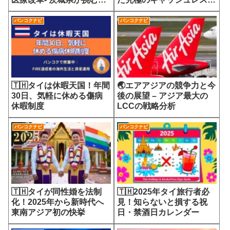
7700円の選定療養費が示
会
す医療サービスの未来
バンコクナビ
バンコクナビ
🇹🇭タイは休暇天国！年間
🌏エアアジアの競争力と今
30日、気軽に休める傷病
後の展望 – アジア最大の
休暇制度
LCCの戦略分析
バンコクナビ
バンコクナビ
🇹🇭タイが同性婚を法制
🇹🇭2025年タイ旅行者必
化！2025年から新時代へ
見！知らないと損する祝
東南アジア初の快挙
日・禁酒日カレンダー