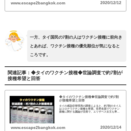
2020/12/12
www.escape2bangkok.com
一方、タイ国民の7割の人はワクチン接種に前向き
とあれば、ワクチン接種の優先順位が気になると
ころです。
関連記事：◆タイのワクチン接種◆世論調査で約7割が
接種希望と回答
◆タイのワクチン接種◆世論調査で約7割
が接種希望と回答
タイの感染症管理局の調査によると、約7割のタイ人
はコロナワクチン接種を希望。世界各国でワクチン
接種に関する議論が活発で、エリザベス女王も率先
して受けると明言。日本でも厚生労働省が環境整備
中で、住民票のある自治体で予約して接種が可能。
2020/12/14
www.escape2bangkok.com