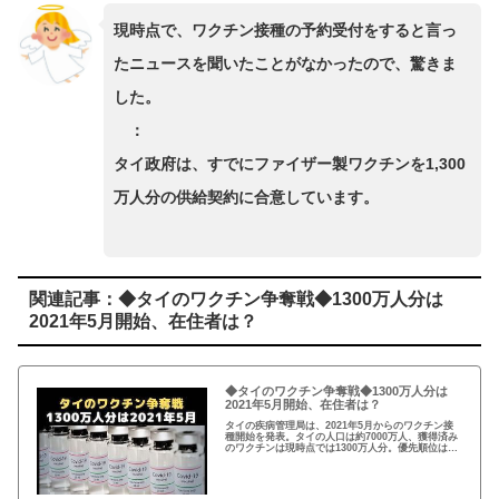
現時点で、ワクチン接種の予約受付をすると言っ
たニュースを聞いたことがなかったので、驚きま
した。
：
タイ政府は、すでにファイザー製ワクチンを1,300
万人分の供給契約に合意しています。
関連記事：◆タイのワクチン争奪戦◆1300万人分は
2021年5月開始、在住者は？
◆タイのワクチン争奪戦◆1300万人分は
2021年5月開始、在住者は？
タイの疾病管理局は、2021年5月からのワクチン接
種開始を発表。タイの人口は約7000万人、獲得済み
のワクチンは現時点では1300万人分。優先順位は、
医療スタッフ、幼児、高齢者など。在住外国人の順
番はいつか？