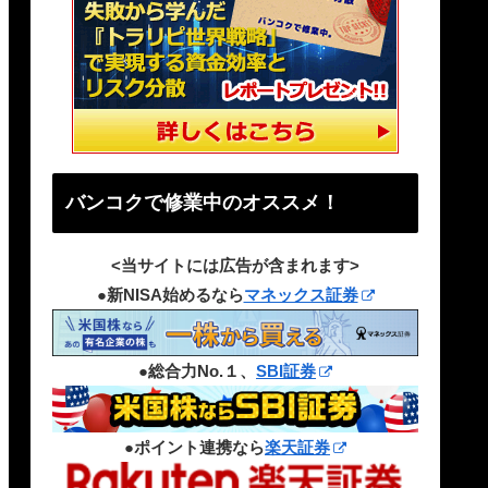
バンコクで修業中のオススメ！
<当サイトには広告が含まれます>
●新NISA始めるなら
マネックス証券
●総合力No.１、
SBI証券
●ポイント連携なら
楽天証券