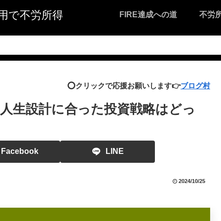
I活用で不労所得
FIRE達成への道
不労
⭕️クリックで応援お願いします👉
ブログ村
なたの人生設計に合った投資戦略はどっ
Facebook
LINE
2024/10/25