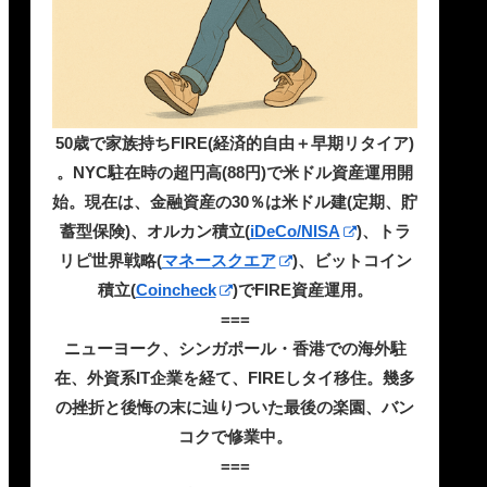
50歳で家族持ちFIRE(経済的自由＋早期リタイア)
。NYC駐在時の超円高(88円)で米ドル資産運用開
始。現在は、金融資産の30％は米ドル建(定期、貯
蓄型保険)、オルカン積立(
iDeCo/NISA
)、トラ
リピ世界戦略(
マネースクエア
)、ビットコイン
積立(
Coincheck
)でFIRE資産運用。
===
ニューヨーク、シンガポール・香港での海外駐
在、外資系IT企業を経て、FIREしタイ移住。幾多
の挫折と後悔の末に辿りついた最後の楽園、バン
コクで修業中。
===