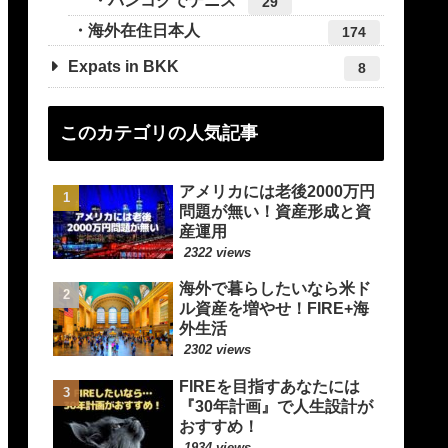
バンコクでテニス
29
海外在住日本人
174
Expats in BKK
8
このカテゴリの人気記事
アメリカには老後2000万円
問題が無い！資産形成と資
産運用
2322 views
海外で暮らしたいなら米ド
ル資産を増やせ！FIRE+海
外生活
2302 views
FIREを目指すあなたには
『30年計画』で人生設計が
おすすめ！
1934 views