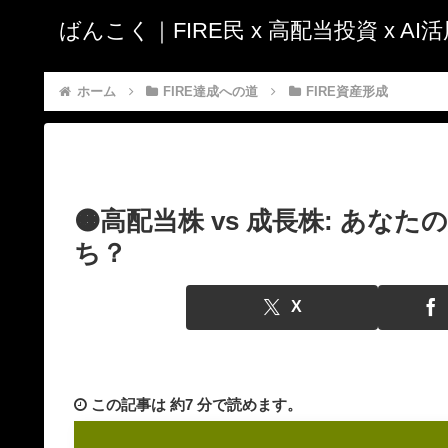
ばんこく｜FIRE民 x 高配当投資 x A
ホーム
FIRE達成への道
FIRE資産形成
🟠高配当株 vs 成長株: あ
ち？
X
この記事は
約7 分
で読めます。