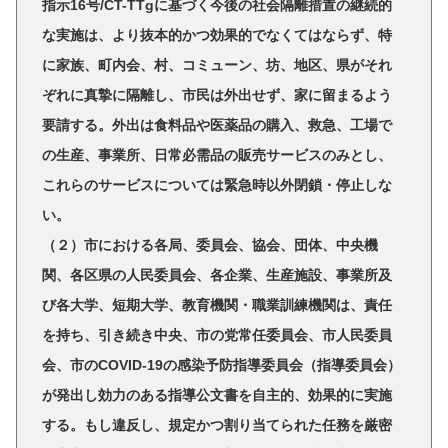
指示16号/CT-TTgに基づく今後の社会隔離措置の継続的
な実施は、より抜本的かつ効果的でなくてはならず、特
に家族、町内会、村、コミューン、坊、地区、県がそれ
ぞれに真摯に隔離し、市民は外出せず、家に留まるよう
要請する。外出は食料品や医薬品の購入、救急、工場で
の生産、事業所、日常必需品の販売サービスのみとし、
これらのサービスについては緊急時以外閉鎖・停止しな
い。
（２）市における各局、委員会、協会、団体、中央機
関、各区県の人民委員会、各企業、生産施設、事業所及
び各大学、短期大学、教育機関・職業訓練機関は、責任
を持ち、引き続き中央、市の党常任委員会、市人民委員
会、市のCOVID-19の感染予防指導委員会（指導委員会）
が発出し効力のある指導公文書を自主的、効果的に実施
する。もし違反し、規定かつ割り当てられた任務を厳密