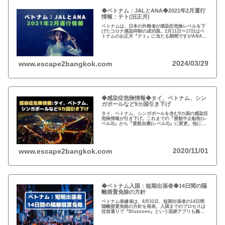
◆ベトナム：JALとANA◆2021年2月運行
情報：テト(旧正月)
ベトナムは、日本の外務省が感染症危険レベルを下
げたコロナ感染抑制の成功国。2月11日〜17日はベ
トナムのお正月『テト』に当たる期間ですがANAは
運休あり。ビジネス渡航者や駐在員家族の入国は可
能ですが、観光客受け入れ再開は…
2024/03/29
www.escape2bangkok.com
◆感染症危険情報◆タイ、ベトナム、シン
ガポールなど9カ国引き下げ
タイ、ベトナム、シンガポールを含む9カ国の感染症
危険情報が引き下げ。これまでの『渡航中止勧告(レ
ベル3)』から『渡航自粛(レベル2)』に変更。他に
は、オーストラリア、ニュージーランド、中国(香
港)、台湾、ブルネイ、韓国。
2020/11/01
www.escape2bangkok.com
◆ベトナム入国：短期出張者◆14日間の隔
離措置免除の方針
ベトナム保健省は、8月31日、短期出張者の14日間
隔離措置免除の方針を発表。入国までのプロセスは
従前通りで『Bluezone』という追跡アプリも義務
化。入国後の検疫料金、陽性の場合の治療費は自己
負担。行動は用務限定。