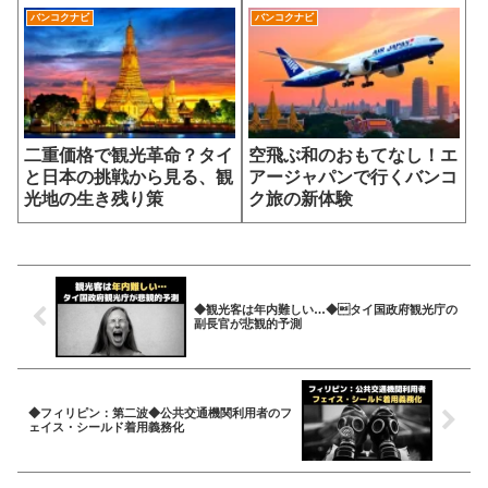
バンコクナビ
バンコクナビ
二重価格で観光革命？タイ
空飛ぶ和のおもてなし！エ
と日本の挑戦から見る、観
アージャパンで行くバンコ
光地の生き残り策
ク旅の新体験
◆観光客は年内難しい…◆タイ国政府観光庁の
副長官が悲観的予測
◆フィリピン：第二波◆公共交通機関利用者のフ
ェイス・シールド着用義務化