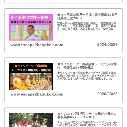
◆タイ王室は世界一裕福：保有資産4.6兆円
は英国王室の80倍
話題の日本の皇室財産は国に帰属し、皇室費用は毎
年予算計上し国会承認が必要。一方、世界には裕福
な王室も多く世界一のお金持ちはタイ王室で資産は
約4.6兆円。有名なイギリスのエリザエス女王でさえ
約550億円で、タイ王室はその80倍以上…
2024/03/29
www.escape2bangkok.com
◆タイリピーター要確認◆ノービザ入国制
限：陸路(2回)・空路(6回)
◆タイリピーター要確認◆ノービザ入国制限：陸路
(2回)・空路(6回)タイ大好き、タイリピーターの皆さ
んが気になるのがノービザ入国の制限ですよね。近
年の不法滞在者への取り締まりの強化を受け、ノー
ビザ入国や『ビザラン』への規制が強化されていま
す。
2020/03/26
www.escape2bangkok.com
タイのエイズ孤児院に全てを捧げた日本人:
名取美和＠バーンロムサイ
タイには約45万人のHIV感染者(＝エイズではない)が
いると推定される。NHKが放送した『タイのエイズ