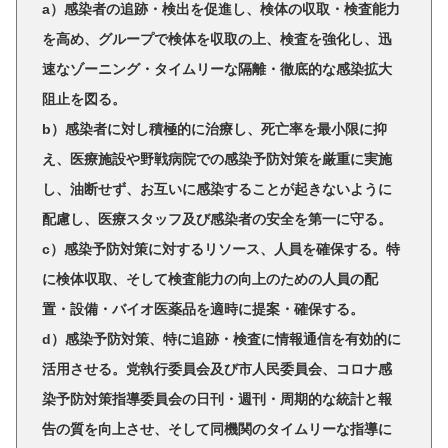
a）感染者の追跡・検出を促進し、検体の収取・検査能力
を高め、グループで検体を収取の上、検査を強化し、迅
速なゾーニング・タイムリーな隔離・徹底的な感染拡大
阻止を図る。
b）感染者に対し積極的に治療し、死亡率を最小限に抑
え、医療施設や野戦病院での感染予防対策を厳重に実施
し、油断せず、お互いに感染することが起きないように
配慮し、医療スタッフ及び感染者の安全を第一に守る。
c）感染予防対策に対するリソース、人員を確保する。特
に検体収取、そして検査能力の向上のための人員の配
置・設備・バイオ医薬品を適時に提案・確保する。
d）感染予防対策、特に追跡・検査に情報通信を有効的に
活用させる。党執行委員会及び市人民委員会、コロナ感
染予防対策指導委員会の日刊・週刊・周期的な統計と報
告の質を向上させ、そして同機関のタイムリーな指導に