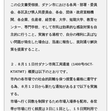
この公文書受領後、ダナン市における各局・部署・委員
会、各区及び県人民委員会、各会、団体・政府直轄機
関、各企業、生産者、経営者、大学、短期大学、教育セ
ンター、専門学校、そして市民は効果的な感染対策を自
主的に行うこと。実施する過程で、自分の権利に及ばな
い問題が発生した場合は、迅速に報告し、規則通り解決
策を提案すること。
２．８月１１日付ダナン市商工局通達（1400号/SCT-
KTATMT）概要は以下のとおりです。
市内の各市場での社会的距離を保つ措置を厳格に遵守す
る為、８月１２日から新たな通知があるまで以下を実施
する。
市場へ行く回数を制限するため市場入場券を配布。各世
帯が市場に行く頻度は３日に１回とし、１５日間利用で