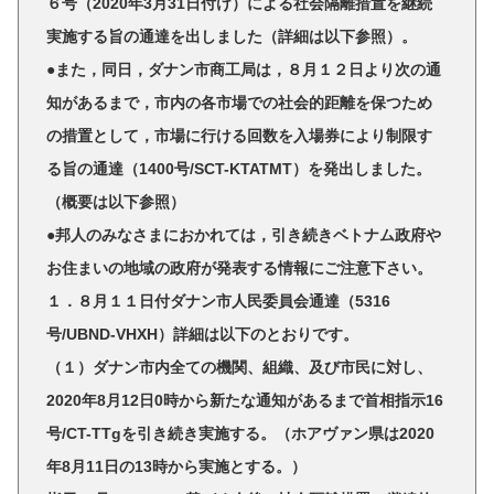
６号（2020年3月31日付け）による社会隔離措置を継続
実施する旨の通達を出しました（詳細は以下参照）。
●また，同日，ダナン市商工局は，８月１２日より次の通
知があるまで，市内の各市場での社会的距離を保つため
の措置として，市場に行ける回数を入場券により制限す
る旨の通達（1400号/SCT-KTATMT）を発出しました。
（概要は以下参照）
●邦人のみなさまにおかれては，引き続きベトナム政府や
お住まいの地域の政府が発表する情報にご注意下さい。
１．８月１１日付ダナン市人民委員会通達（5316
号/UBND-VHXH）詳細は以下のとおりです。
（１）ダナン市内全ての機関、組織、及び市民に対し、
2020年8月12日0時から新たな通知があるまで首相指示16
号/CT-TTgを引き続き実施する。（ホアヴァン県は2020
年8月11日の13時から実施とする。）