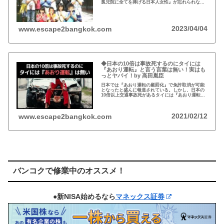
孤児院に全てを捧げる日本人女性』が忘れられな
い。チェンマイのバーンロムサイ(HIVに母子感染し
た孤児たちの生活施設)にその人が…
2023/04/04
www.escape2bangkok.com
◆日本の10倍は事故死するのにタイには
『あおり運転』と言う言葉は無い！実はも
っとヤバイ！by 高田胤臣
日本では『あおり運転の厳罰化』で免許取消が可能
となったと盛んに報道されている。しかし、日本の
10倍以上交通事故死があるタイには『あおり運転』
という言葉がないと…
2021/02/12
www.escape2bangkok.com
バンコクで修業中のオススメ！
●新NISA始めるなら
マネックス証券