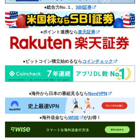
●総合力No.１、
SBI証券
●ポイント連携なら
楽天証券
●ビットコイン積立始めるなら
コインチェック
●海外から日本の番組見るなら
NordVPN
●海外送金なら
WISE
がお得！