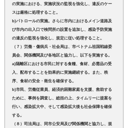
の実施における、実施状況の監視を強化し、違反のケー
スは厳格に処理すること。
b)パトロールの実施。さらに市内におけるメイン道路及
び市内の出入口で検問所の設置を追加し、感染予防実施
の違反の監視を強化し、規定に従い処理すること。
（７）労働・傷病兵・社会局は、市ベトナム祖国戦線委
員会、関係機関及び各地区と協力し、以下を実施する。
a)隔離区における市民に対する食糧、食材、必需品の受
入、配布することを効果的に実施継続する。また、秩
序、食材の安全・衛生を確保する。
b)市民、労働従業員、経済的困難家庭を支援、救助する
ために、事例を調査し、総括の上、タイムリーに提案を
行い、感染拡大中、そして感染拡大後も社会保障を確保
する。
（８）司法局は、同市公安局及び関係機関と協力し、規