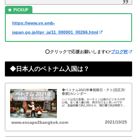
https://www.vn.emb-
japan.go.jp/itpr_ja/11_000001_00266.html
⭕️クリックで応援お願いします👉
ブログ村
◆日本人のベトナム入国は？
◆ベトナム2021年◆祝祭日・テト(旧正月/
春節)カレンダー
ハノイは北の首都。ホーチミンは南のビジネスの中
心地。全く違う趣の街、両方行けると良いのです
が、直線距離で約1,200キロ、飛行機で約2時間で
す。ベトナムの祝祭日は少ないですが、テト、春
節、旧正月は盛大にお祝いされます。
2021/10/25
www.escape2bangkok.com