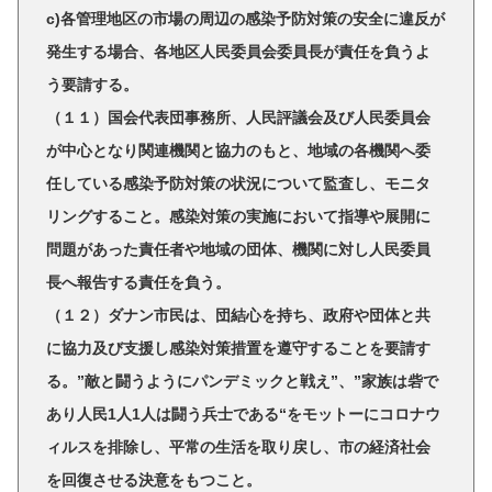
c)各管理地区の市場の周辺の感染予防対策の安全に違反が
発生する場合、各地区人民委員会委員長が責任を負うよ
う要請する。
（１１）国会代表団事務所、人民評議会及び人民委員会
が中心となり関連機関と協力のもと、地域の各機関へ委
任している感染予防対策の状況について監査し、モニタ
リングすること。感染対策の実施において指導や展開に
問題があった責任者や地域の団体、機関に対し人民委員
長へ報告する責任を負う。
（１２）ダナン市民は、団結心を持ち、政府や団体と共
に協力及び支援し感染対策措置を遵守することを要請す
る。”敵と闘うようにパンデミックと戦え”、”家族は砦で
あり人民1人1人は闘う兵士である“をモットーにコロナウ
ィルスを排除し、平常の生活を取り戻し、市の経済社会
を回復させる決意をもつこと。