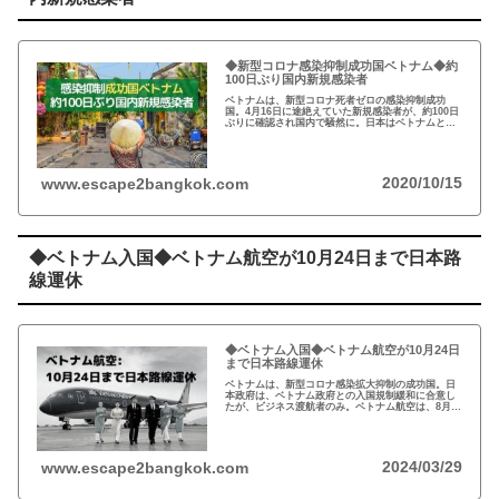
◆新型コロナ感染抑制成功国ベトナム◆約
100日ぶり国内新規感染者
ベトナムは、新型コロナ死者ゼロの感染抑制成功
国。4月16日に途絶えていた新規感染者が、約100日
ぶりに確認され国内で騒然に。日本はベトナムとの
入国規制緩和で合意し、ビジネス渡航の再開が進ん
でいる…
2020/10/15
www.escape2bangkok.com
◆ベトナム入国◆ベトナム航空が10月24日まで日本路
線運休
◆ベトナム入国◆ベトナム航空が10月24日
まで日本路線運休
ベトナムは、新型コロナ感染拡大抑制の成功国。日
本政府は、ベトナム政府との入国規制緩和に合意し
たが、ビジネス渡航者のみ。ベトナム航空は、8月末
までの運休を10月24日までとするとアナウンス…
2024/03/29
www.escape2bangkok.com