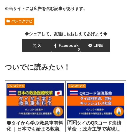
※当サイトには広告を含む記事があります。
バンコクナビ
◆シェアして、友達にもおしえてあげよう◆
X
Facebook
LINE
0
ついでに読みたい！
バンコクナビ
バンコクナビ
🟠タイから学ぶ救急車有料
🇹🇭タイのQRコード決済
化 ｜日本でも始まる救急
革命 ：政府主導で実現し