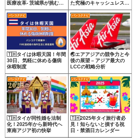
医療改革- 茨城県が挑む
た究極のキャッシュレス社
7700円の選定療養費が示
会
す医療サービスの未来
バンコクナビ
バンコクナビ
🇹🇭タイは休暇天国！年間
🌏エアアジアの競争力と今
30日、気軽に休める傷病
後の展望 – アジア最大の
休暇制度
LCCの戦略分析
バンコクナビ
バンコクナビ
🇹🇭タイが同性婚を法制
🇹🇭2025年タイ旅行者必
化！2025年から新時代へ
見！知らないと損する祝
東南アジア初の快挙
日・禁酒日カレンダー