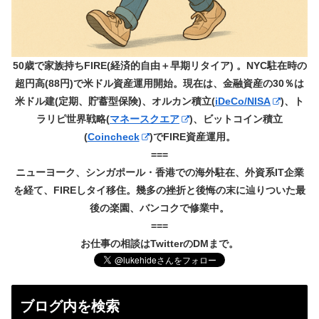
50歳で家族持ちFIRE(経済的自由＋早期リタイア) 。NYC駐在時の
超円高(88円)で米ドル資産運用開始。現在は、金融資産の30％は
米ドル建(定期、貯蓄型保険)、オルカン積立(
iDeCo/NISA
)、ト
ラリピ世界戦略(
マネースクエア
)、ビットコイン積立
(
Coincheck
)でFIRE資産運用。
===
ニューヨーク、シンガポール・香港での海外駐在、外資系IT企業
を経て、FIREしタイ移住。幾多の挫折と後悔の末に辿りついた最
後の楽園、バンコクで修業中。
===
お仕事の相談はTwitterのDMまで。
ブログ内を検索