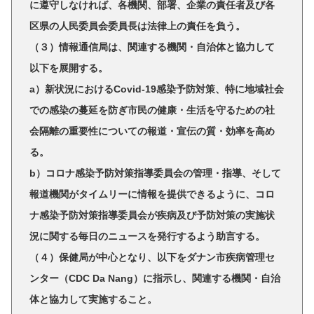
に遵守しなければ、各機関、部署、企業の責任者及び各
区県の人民委員会委員長は法律上の責任を負う。
（３）情報通信局は、関連する機関・自治体と協力して
以下を展開する。
a）新状況におけるCovid-19感染予防対策、特に地域社会
での感染の蔓延を防ぎ市民の健康・生活を守るための社
会隔離の重要性についての報道・宣伝の質・効率を高め
る。
b）コロナ感染予防対策指導委員会の管理・指導、そして
報道機関がタイムリーに情報を提供できるように、コロ
ナ感染予防対策指導委員会が疾病及び予防対策の実施状
況に関する毎日のニュースを発行するよう助言する。
（４）保健局が中心となり、以下をダナン市疾病管理セ
ンター（CDC Da Nang）に指示し、関連する機関・自治
体と協力して実施すること。