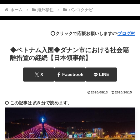
ホーム
海外移住
バンコクナビ
⭕️クリックで応援お願いします👉
ブログ村
◆ベトナム入国◆ダナン市における社会隔
離措置の継続【日本領事館】
X
Facebook
LINE
2020/08/13
2020/10/15
この記事は
約8 分
で読めます。