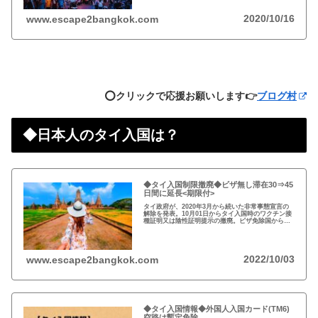
2020/10/16
www.escape2bangkok.com
⭕️クリックで応援お願いします👉
ブログ村
◆日本人のタイ入国は？
◆タイ入国制限撤廃◆ビザ無し滞在30⇒45
日間に延長<期限付>
タイ政府が、2020年3月から続いた非常事態宣言の
解除を発表。10月01日からタイ入国時のワクチン接
種証明又は陰性証明提示の撤廃。ビザ免除国からの
渡航者の滞在可能期間を30日から45日間に延長。
2022/10/03
www.escape2bangkok.com
◆タイ入国情報◆外国人入国カード(TM6)
空路は暫定免除