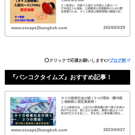
タイ政府が、空路で入国する外国人入国カード
(TM6)記入を免除。入国審査の渋滞緩和のための暫
定措置のため、タイ入国者は最新情報の確認が必
要。以前から必要性に疑問あり評判の悪いTM6、い
っそのこと永久にやめれば？
2024/03/29
www.escape2bangkok.com
⭕️クリックで応援お願いします👉
ブログ村
『バンコクタイムズ』おすすめ記事！
タイの格差社会が続く3つの理由：贈与税
と相続税と固定資産税！
タイは格差社会、上位1%の富裕層が持つ富が全体の
約67%を占め、更に広がる傾向…貧富の差はタイの
政治対立を引き起こし、罪を犯した富裕層が罰を免
れることも珍しくない。格差を広げる理由は3つ、贈
与税、相続税、そして日本で言う固定資産税が…
2023/04/27
www.escape2bangkok.com