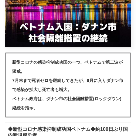
新型コロナの感染抑制成功国の一つ、ベトナムで第二波が
猛威。
7月末まで死者ゼロを継続してきたが、8月に入りダナン市
で感染が拡大し死亡者も増大。
ベトナム政府は、ダナン市の社会隔離措置(ロックダウン)
継続を指示。
◆新型コロナ感染抑制成功国ベトナム◆約100日ぶり国
内新規感染者