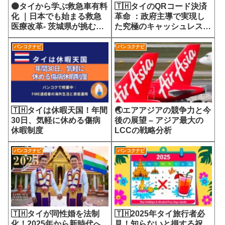
🟠タイから学ぶ救急車有料
🇹🇭タイのQRコード決済
化 ｜日本でも始まる救急
革命 ：政府主導で実現し
医療改革- 茨城県が挑む
た究極のキャッシュレス社
7700円の選定療養費が示
会
す医療サービスの未来
バンコクナビ
バンコクナビ
🇹🇭タイは休暇天国！年間
🌏エアアジアの競争力と今
30日、気軽に休める傷病
後の展望 – アジア最大の
休暇制度
LCCの戦略分析
バンコクナビ
バンコクナビ
🇹🇭タイが同性婚を法制
🇹🇭2025年タイ旅行者必
化！2025年から新時代へ
見！知らないと損する祝