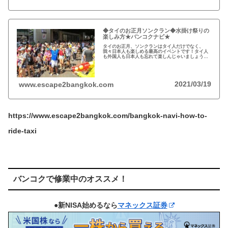
◆タイのお正月ソンクラン◆水掛け祭りの
楽しみ方★バンコクナビ★
タイのお正月、ソンクランはタイ人だけでなく、
我々日本人も楽しめる最高のイベントです！タイ人
も外国人も日本人も忘れて楽しんじゃいましょう！
★2020年タイのお正月ソンクラン水掛け祭りの楽し
み方★バンコクナビ★
2021/03/19
www.escape2bangkok.com
https://www.escape2bangkok.com/bangkok-navi-how-to-
ride-taxi
バンコクで修業中のオススメ！
●新NISA始めるなら
マネックス証券