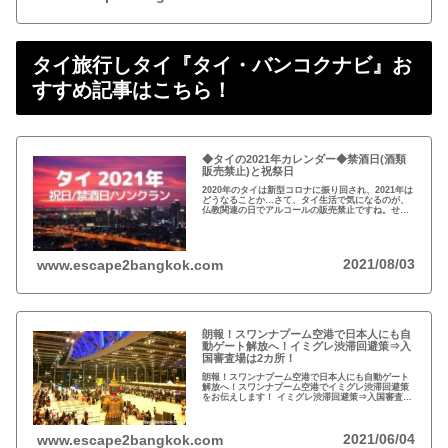
タイ旅行しタイ『タイ・バンコクナビ』お
すすめ記事はこちら！
◆タイの2021年カレンダー◆禁酒日(酒類
販売禁止)と祝祭日
2020年のタイは新型コロナに振り回され、2021年は
どうなることか…さて、タイ生活で気になるのが、
仏教関連の日でアルコールの販売禁止ですね。せっ
かくの休日を有意義に過ごせるようカレンダーをチ
ェックしましょう！
2021/08/03
www.escape2bangkok.com
朗報！スワンナプーム空港で日本人にも自
動ゲート解放へ！イミグレ渋滞回避策⇒入
国審査場は2カ所！
朗報！スワンナプーム空港で日本人にも自動ゲート
解放へ！スワンナプーム空港でイミグレ渋滞回避策
をお伝えします！ イミグレ渋滞回避策⇒入国審査場
は2カ所！
2021/06/04
www.escape2bangkok.com