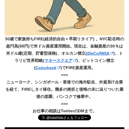
50歳で家族持ちFIRE(経済的自由＋早期リタイア) 。NYC駐在時の
超円高(88円)で米ドル資産運用開始。現在は、金融資産の30％は
米ドル建(定期、貯蓄型保険)、オルカン積立(
iDeCo/NISA
)、ト
ラリピ世界戦略(
マネースクエア
)、ビットコイン積立
(
Coincheck
)でFIRE資産運用。
===
ニューヨーク、シンガポール・香港での海外駐在、外資系IT企業
を経て、FIREしタイ移住。幾多の挫折と後悔の末に辿りついた最
後の楽園、バンコクで修業中。
===
お仕事の相談はTwitterのDMまで。