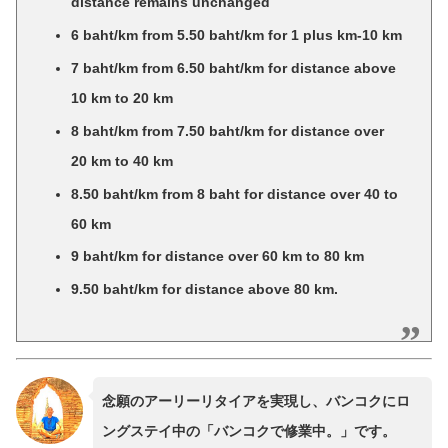
distance remains unchanged
6 baht/km from 5.50 baht/km for 1 plus km-10 km
7 baht/km from 6.50 baht/km for distance above
10 km to 20 km
8 baht/km from 7.50 baht/km for distance over
20 km to 40 km
8.50 baht/km from 8 baht for distance over 40 to
60 km
9 baht/km for distance over 60 km to 80 km
9.50 baht/km for distance above 80 km.
念願のアーリーリタイアを実現し、バンコクにロ
ングステイ中の「バンコクで修業中。」です。