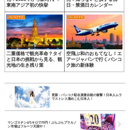
東南アジア初の快挙
日・禁酒日カレンダー
バンコクナビ
バンコクナビ
二重価格で観光革命？タイ
空飛ぶ和のおもてなし！エ
と日本の挑戦から見る、観
アージャパンで行くバンコ
光地の生き残り策
ク旅の新体験
更新：バンコク駐在員妻自殺の衝撃！日本人ムラ
でストレス溜めこむ日本人！
マンゴスチンが1キロで70円！ぷらぷらプラカノ
ン市場はフルーツ天国や！