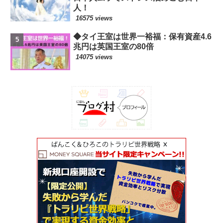
人！
16575 views
◆タイ王室は世界一裕福：保有資産4.6
兆円は英国王室の80倍
14075 views