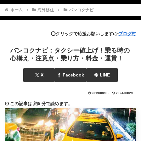
ホーム
海外移住
バンコクナビ
⭕️クリックで応援お願いします👉
ブログ村
バンコクナビ：タクシー値上げ！乗る時の
心構え・注意点・乗り方・料金・運賃！
X
Facebook
LINE
2019/08/08
2024/03/29
この記事は
約5 分
で読めます。