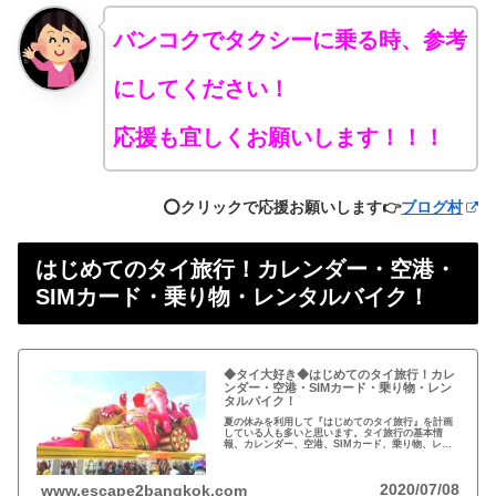
バンコクでタクシーに乗る時、参考
にしてください！
応援も宜しくお願いします！！！
⭕️クリックで応援お願いします👉
ブログ村
はじめてのタイ旅行！カレンダー・空港・
SIMカード・乗り物・レンタルバイク！
◆タイ大好き◆はじめてのタイ旅行！カレ
ンダー・空港・SIMカード・乗り物・レン
タルバイク！
夏の休みを利用して『はじめてのタイ旅行』を計画
している人も多いと思います。タイ旅行の基本情
報、カレンダー、空港、SIMカード、乗り物、レン
タルバイクについてまとめました。
2020/07/08
www.escape2bangkok.com