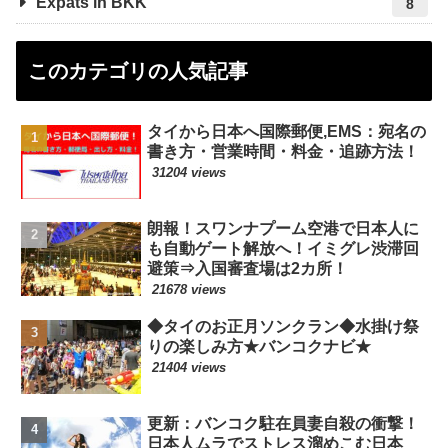
Expats in BKK
8
このカテゴリの人気記事
タイから日本へ国際郵便,EMS：宛名の
書き方・営業時間・料金・追跡方法！
31204 views
朗報！スワンナプーム空港で日本人に
も自動ゲート解放へ！イミグレ渋滞回
避策⇒入国審査場は2カ所！
21678 views
◆タイのお正月ソンクラン◆水掛け祭
りの楽しみ方★バンコクナビ★
21404 views
更新：バンコク駐在員妻自殺の衝撃！
日本人ムラでストレス溜めこむ日本