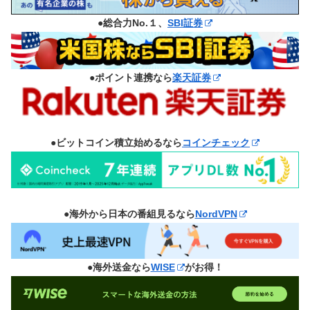
●総合力No.１、
SBI証券
●ポイント連携なら
楽天証券
●ビットコイン積立始めるなら
コインチェック
●海外から日本の番組見るなら
NordVPN
●海外送金なら
WISE
がお得！