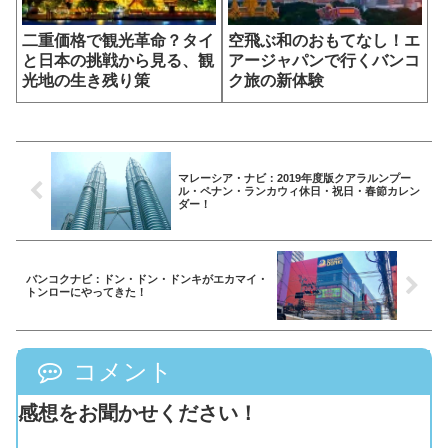
二重価格で観光革命？タイ
空飛ぶ和のおもてなし！エ
と日本の挑戦から見る、観
アージャパンで行くバンコ
光地の生き残り策
ク旅の新体験
マレーシア・ナビ：2019年度版クアラルンプー
ル・ペナン・ランカウィ休日・祝日・春節カレン
ダー！
バンコクナビ：ドン・ドン・ドンキがエカマイ・
トンローにやってきた！
コメント
感想をお聞かせください！