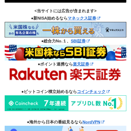
<当サイトには広告が含まれます>
●新NISA始めるなら
マネックス証券
●総合力No.１、
SBI証券
●ポイント連携なら
楽天証券
●ビットコイン積立始めるなら
コインチェック
●海外から日本の番組見るなら
NordVPN