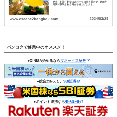
発表。初乗り料金の35バーツは据え置きで、距離や
時間で反映される料金を値上げします。
2024/03/29
www.escape2bangkok.com
バンコクで修業中のオススメ！
●新NISA始めるなら
マネックス証券
●総合力No.１、
SBI証券
●ポイント連携なら
楽天証券