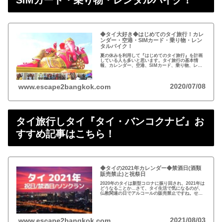
◆タイ大好き◆はじめてのタイ旅行！カレ
ンダー・空港・SIMカード・乗り物・レン
タルバイク！
夏の休みを利用して『はじめてのタイ旅行』を計画
している人も多いと思います。タイ旅行の基本情
報、カレンダー、空港、SIMカード、乗り物、レン
タルバイクについてまとめました。
2020/07/08
www.escape2bangkok.com
タイ旅行しタイ『タイ・バンコクナビ』お
すすめ記事はこちら！
◆タイの2021年カレンダー◆禁酒日(酒類
販売禁止)と祝祭日
2020年のタイは新型コロナに振り回され、2021年は
どうなることか…さて、タイ生活で気になるのが、
仏教関連の日でアルコールの販売禁止ですね。せっ
かくの休日を有意義に過ごせるようカレンダーをチ
ェックしましょう！
2021/08/03
www.escape2bangkok.com