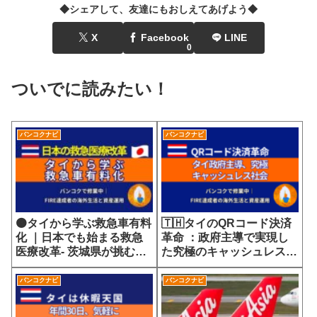
◆シェアして、友達にもおしえてあげよう◆
X
Facebook
LINE
0
ついでに読みたい！
バンコクナビ
バンコクナビ
🟠タイから学ぶ救急車有料
🇹🇭タイのQRコード決済
化 ｜日本でも始まる救急
革命 ：政府主導で実現し
医療改革- 茨城県が挑む
た究極のキャッシュレス社
7700円の選定療養費が示
会
す医療サービスの未来
バンコクナビ
バンコクナビ