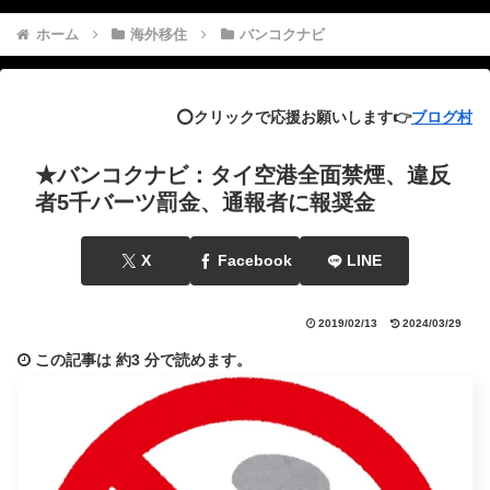
ホーム
海外移住
バンコクナビ
⭕️クリックで応援お願いします👉
ブログ村
★バンコクナビ：タイ空港全面禁煙、違反
者5千バーツ罰金、通報者に報奨金
X
Facebook
LINE
2019/02/13
2024/03/29
この記事は
約3 分
で読めます。