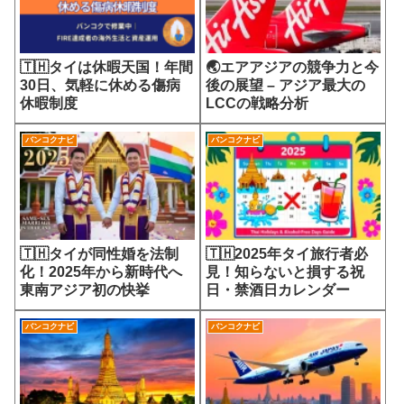
🇹🇭タイは休暇天国！年間
🌏エアアジアの競争力と今
30日、気軽に休める傷病
後の展望 – アジア最大の
休暇制度
LCCの戦略分析
バンコクナビ
バンコクナビ
🇹🇭タイが同性婚を法制
🇹🇭2025年タイ旅行者必
化！2025年から新時代へ
見！知らないと損する祝
東南アジア初の快挙
日・禁酒日カレンダー
バンコクナビ
バンコクナビ