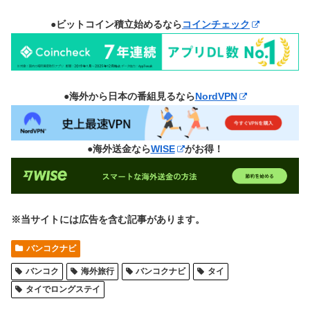
●ビットコイン積立始めるなら
コインチェック
●海外から日本の番組見るなら
NordVPN
●海外送金なら
WISE
がお得！
※当サイトには広告を含む記事があります。
バンコクナビ
バンコク
海外旅行
バンコクナビ
タイ
タイでロングステイ