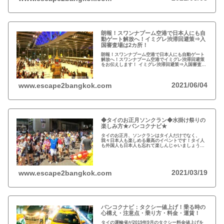
朗報！スワンナプーム空港で日本人にも自
動ゲート解放へ！イミグレ渋滞回避策⇒入
国審査場は2カ所！
朗報！スワンナプーム空港で日本人にも自動ゲート
解放へ！スワンナプーム空港でイミグレ渋滞回避策
をお伝えします！ イミグレ渋滞回避策⇒入国審査場
は2カ所！
2021/06/04
www.escape2bangkok.com
◆タイのお正月ソンクラン◆水掛け祭りの
楽しみ方★バンコクナビ★
タイのお正月、ソンクランはタイ人だけでなく、
我々日本人も楽しめる最高のイベントです！タイ人
も外国人も日本人も忘れて楽しんじゃいましょう！
★2020年タイのお正月ソンクラン水掛け祭りの楽し
み方★バンコクナビ★
2021/03/19
www.escape2bangkok.com
バンコクナビ：タクシー値上げ！乗る時の
心構え・注意点・乗り方・料金・運賃！
タイの運輸省が2019年9月のタクシー料金値上げを