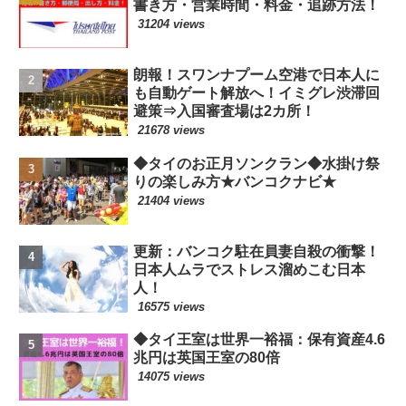
書き方・営業時間・料金・追跡方法！
31204 views
朗報！スワンナプーム空港で日本人に
も自動ゲート解放へ！イミグレ渋滞回
避策⇒入国審査場は2カ所！
21678 views
◆タイのお正月ソンクラン◆水掛け祭
りの楽しみ方★バンコクナビ★
21404 views
更新：バンコク駐在員妻自殺の衝撃！
日本人ムラでストレス溜めこむ日本
人！
16575 views
◆タイ王室は世界一裕福：保有資産4.6
兆円は英国王室の80倍
14075 views