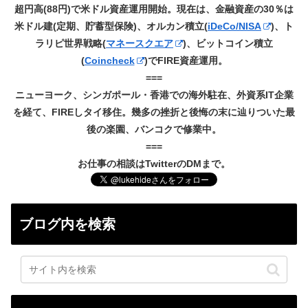
超円高(88円)で米ドル資産運用開始。現在は、金融資産の30％は
米ドル建(定期、貯蓄型保険)、オルカン積立(
iDeCo/NISA
)、ト
ラリピ世界戦略(
マネースクエア
)、ビットコイン積立
(
Coincheck
)でFIRE資産運用。
===
ニューヨーク、シンガポール・香港での海外駐在、外資系IT企業
を経て、FIREしタイ移住。幾多の挫折と後悔の末に辿りついた最
後の楽園、バンコクで修業中。
===
お仕事の相談はTwitterのDMまで。
ブログ内を検索