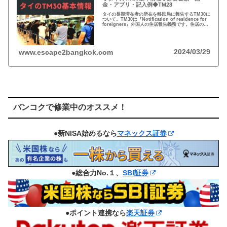
金・アプリ・記入例◆TM28
タイの長期滞在者の所在を移民局に報告するTM30に
ついて。TM30は『Notification of residence for
foreigners』外国人の住居報告義務です。住居のオ
ーナーの義務ですが、居住者も罰金を課されます。
2024/03/29
www.escape2bangkok.com
バンコクで修業中のオススメ！
●新NISA始めるなら
マネックス証券
●総合力No.１、
SBI証券
●ポイント連携なら
楽天証券