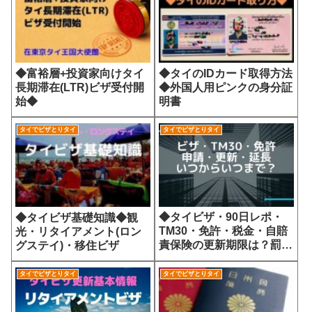
◆富裕層+投資家向けタイ
◆タイのIDカード取得方法
長期滞在(LTR)ビザ受付開
◆外国人用ピンクの身分証
始◆
明書
タイでビザとりタイ
タイでビザとりタイ
◆タイビザ・90日レポ・
◆タイビザ基礎知識◆観
TM30・免許・税金・自賠
光・リタイアメント(ロン
責保険の更新期限は？罰金
グステイ)・移住ビザ
は？
タイでビザとりタイ
タイでビザとりタイ