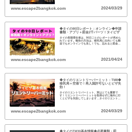
2024/03/29
www.escape2bangkok.com
◆タイの90日レポート：オンライン◆申請
書類・アプリ＋罰金2千バーツ！タイビザ
タイの長期滞在者は、90日ごとのレポートが求めら
れています。報告の方法は、移民局に出向いても郵
送でもオンラインでも良し！でも、忘れると罰金
2000バーツです！
2021/04/24
www.escape2bangkok.com
◆タイのリエントリーパーミット：TM8◆
移民局＋空港で！再入国許可ないとビザ失
効！
タイのリエントリパーミット、実はとても重要で
す！リエントリーパーミットを取得せずに海外に行
くとビザを失効してしまいます…タイのリエントリ
ーパーミット基本情報：忘れるとビザが失効！シン
グルとマルチ！
2024/03/29
www.escape2bangkok.com
◆タイのTM30基本情報◆必要書類・罰