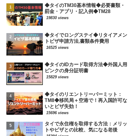
◆タイのTM30基本情報◆必要書類・
罰金・アプリ・記入例◆TM28
19830 views
◆タイでロングステイ◆リタイアメン
トビザ申請方法,書類条件費用
16525 views
◆タイのIDカード取得方法◆外国人用
ピンクの身分証明書
15829 views
◆タイのリエントリーパーミット：
TM8◆移民局＋空港で！再入国許可な
いとビザ失効！
15696 views
タイで永住権を取得する方法：メリッ
トやビザとの比較、気になる老後