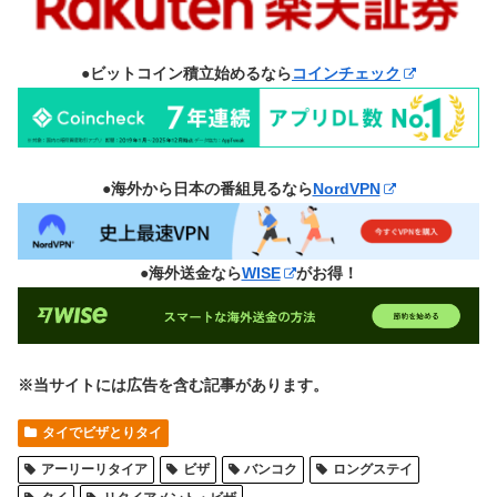
●ビットコイン積立始めるなら
コインチェック
●海外から日本の番組見るなら
NordVPN
●海外送金なら
WISE
がお得！
※当サイトには広告を含む記事があります。
タイでビザとりタイ
アーリーリタイア
ビザ
バンコク
ロングステイ