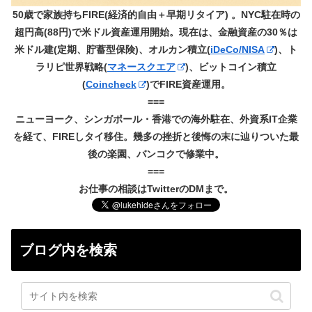
50歳で家族持ちFIRE(経済的自由＋早期リタイア) 。NYC駐在時の
超円高(88円)で米ドル資産運用開始。現在は、金融資産の30％は
米ドル建(定期、貯蓄型保険)、オルカン積立(
iDeCo/NISA
)、ト
ラリピ世界戦略(
マネースクエア
)、ビットコイン積立
(
Coincheck
)でFIRE資産運用。
===
ニューヨーク、シンガポール・香港での海外駐在、外資系IT企業
を経て、FIREしタイ移住。幾多の挫折と後悔の末に辿りついた最
後の楽園、バンコクで修業中。
===
お仕事の相談はTwitterのDMまで。
ブログ内を検索