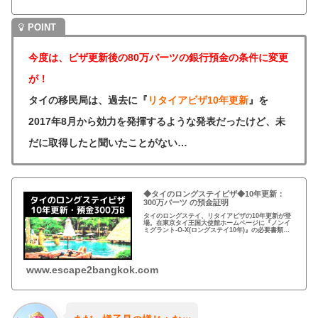
今度は、ビザ更新後の80万バーツの銀行預金の条件に変更
が！
タイの移民局は、過去に『
リタイアビザ10年更新
』を
2017年8月から効力を発揮するような発表だったけど、未
だに取得したと聞いたことがない…
◆タイのロングステイビザ◆10年更新：
300万バーツ の預金証明
タイのロングステイ、リタイアビザの10年更新が登
場。在東京タイ王国大使館ホームページに『ノンイ
ミグラント-O-X(ロングステイ10年)』の必要書類が
公開された。タイ国内に300万バーツの預金が必要。
www.escape2bangkok.com