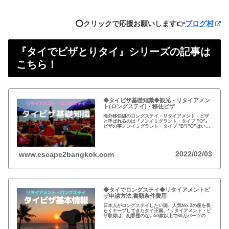
⭕️クリックで応援お願いします👉
ブログ村
『タイでビザとりタイ』シリーズの記事は
こちら！
◆タイビザ基礎知識◆観光・リタイアメン
ト(ロングステイ)・移住ビザ
海外移住組のロングステイ・リタイアメント・ビザ
と呼ばれるのは『ノンイミグラント・タイプ ”O"』
ビザの事ノンイミグラント・タイプ "B"/”O”はいず
れも3ヶ月シングル、若しくは1年マルチプル観光目
的の中期ツーリスト・ビザ(3ヶ月・6ヶ月)は日本で
申請する
2022/02/03
www.escape2bangkok.com
◆タイでロングステイ◆リタイアメントビ
ザ申請方法,書類条件費用
日本人がロングステイしたい国、人気No.2の座を長
らくキープしてきたタイ王国。*リタイアメント・ビ
ザ取得は、犯罪歴のない50歳以上で80万バーツの銀
行預金が条件。*2021年11月現在、80万バーツは、
日本円で約278万円。