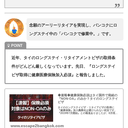
念願のアーリーリタイアを実現し、バンコクにロ
ングステイ中の「バンコクで修業中。」です。
近年、タイのロングステイ・リタイアメントビザの取得条
件がどんどん厳しくなっています。先日、『ロングステイ
ビザ取得に健康医療保険加入必須』と報告しました。
◆速報◆健康保険必須はタイ国外で発給の
『NON-OA』のみか？タイのロングステイ
ビザ
タイのロングステイビザ・リタイアビザの取得に
『健康保険』加入義務化は避けられない状況です。
『2019年7月開始』との報道ありましたが、8月現
在、移民局に指示は降りてきていないようです。
www.escape2bangkok.com