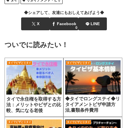
タイ
リタイアメント・ビザ
◆シェアして、友達にもおしえてあげよう◆
X
Facebook
LINE
0
ついでに読みたい！
タイでビザとりタイ
タイでビザとりタイ
◆タイでロングステイ◆リ
タイで永住権を取得する方
タイアメントビザ申請方
法：メリットやビザとの比
法,書類条件費用
較、気になる老後
タイでビザとりタイ
タイでビザとりタイ