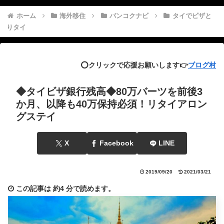
ホーム
海外移住
バンコクナビ
タイでビザと
りタイ
⭕️クリックで応援お願いします👉
ブログ村
◆タイビザ銀行残高◆80万バーツを前後3
か月、以降も40万保持必須！リタイアロン
グステイ
X
Facebook
LINE
2019/09/20
2021/03/21
この記事は
約4 分
で読めます。