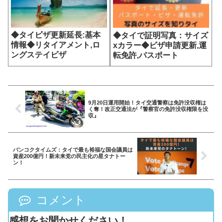
◆タイビザ更新延長:基本
◆タイで証明写真：サイズ
情報◆リタイアメント,ロ
xカラー◆ビザ申請更新,運
ングステイビザ
転免許,パスポート
9月20日運用開始！タイ交通警察は免許没収権は
く奪！改正交通法が『警察官の免許没収権限を没
収』
バンコクタイムズ：タイで最も裕福な国会議員は
資産200億円！新未来党の民主化の星タナトー
ン！
コメント
感想をお聞かせください！