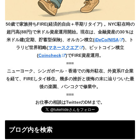
50歳で家族持ちFIRE(経済的自由＋早期リタイア) 。NYC駐在時の
超円高(88円)で米ドル資産運用開始。現在は、金融資産の30％は
米ドル建(定期、貯蓄型保険)、オルカン積立(
iDeCo/NISA
)、ト
ラリピ世界戦略(
マネースクエア
)、ビットコイン積立
(
Coincheck
)でFIRE資産運用。
===
ニューヨーク、シンガポール・香港での海外駐在、外資系IT企業
を経て、FIREしタイ移住。幾多の挫折と後悔の末に辿りついた最
後の楽園、バンコクで修業中。
===
お仕事の相談はTwitterのDMまで。
ブログ内を検索