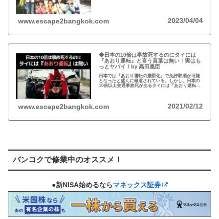
た孤児たちの生活施設)にその人が…
2023/04/04
www.escape2bangkok.com
◆日本の10倍は事故死するのにタイには
『あおり運転』と言う言葉は無い！実はも
っとヤバイ！by 高田胤臣
日本では『あおり運転の厳罰化』で免許取消が可能
となったと盛んに報道されている。しかし、日本の
10倍以上交通事故死があるタイには『あおり運転』
という言葉がないと…
2021/02/12
www.escape2bangkok.com
バンコクで修業中のオススメ！
●新NISA始めるなら
マネックス証券