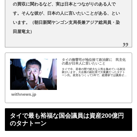
の買収に関わるなど、実は日本とつながりのある人で
す。そんな彼が、日本の人に言いたいことがある、とい
います。（朝日新聞ヤンゴン支局長兼アジア総局員・染
田屋竜太）
タイの御曹司が地位捨て政治家に 民主化
の星が日本人に言いたいこと
タイで今、若者の間で絶大な人気を集めている政治
家がいます。大企業の副社長で大富豪だったタナト
ーン氏。政党をつくって1年で、総選挙では議員ゼロ
からいきなり第3党に躍り出ました。カリスマ的リー
ダーシップで「民主化の星」と呼ばれ、将来の首相
と…
withnews.jp
タイで最も裕福な国会議員は資産200億円
のタナトーン