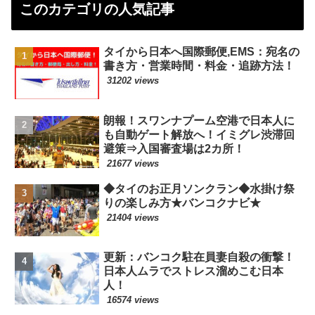
このカテゴリの人気記事
タイから日本へ国際郵便,EMS：宛名の
書き方・営業時間・料金・追跡方法！
31202 views
朗報！スワンナプーム空港で日本人に
も自動ゲート解放へ！イミグレ渋滞回
避策⇒入国審査場は2カ所！
21677 views
◆タイのお正月ソンクラン◆水掛け祭
りの楽しみ方★バンコクナビ★
21404 views
更新：バンコク駐在員妻自殺の衝撃！
日本人ムラでストレス溜めこむ日本
人！
16574 views