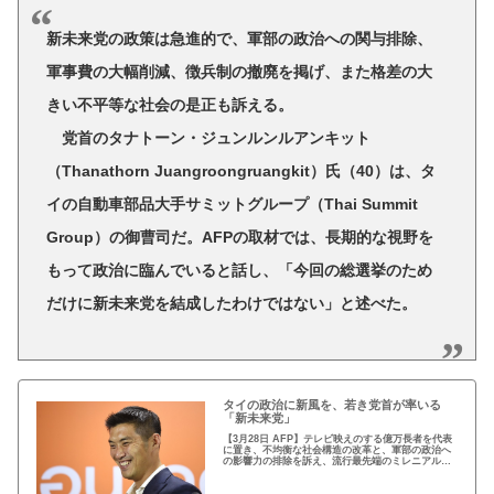
新未来党の政策は急進的で、軍部の政治への関与排除、
軍事費の大幅削減、徴兵制の撤廃を掲げ、また格差の大
きい不平等な社会の是正も訴える。
党首のタナトーン・ジュンルンルアンキット
（Thanathorn Juangroongruangkit）氏（40）は、タ
イの自動車部品大手サミットグループ（Thai Summit
Group）の御曹司だ。AFPの取材では、長期的な視野を
もって政治に臨んでいると話し、「今回の総選挙のため
だけに新未来党を結成したわけではない」と述べた。
タイの政治に新風を、若き党首が率いる
「新未来党」
【3月28日 AFP】テレビ映えのする億万長者を代表
に置き、不均衡な社会構造の改革と、軍部の政治へ
の影響力の排除を訴え、流行最先端のミレニアル世
代の支持を集める新未来党（Future Forward
Party）が、タイの政治をにぎわしてい...