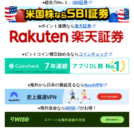
●総合力No.１、
SBI証券
●ポイント連携なら
楽天証券
●ビットコイン積立始めるなら
コインチェック
●海外から日本の番組見るなら
NordVPN
●海外送金なら
WISE
がお得！