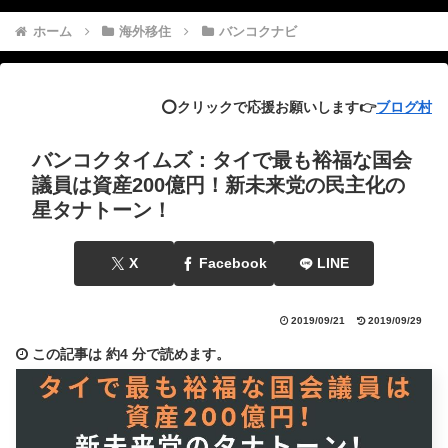
ホーム
海外移住
バンコクナビ
⭕️クリックで応援お願いします👉
ブログ村
バンコクタイムズ：タイで最も裕福な国会
議員は資産200億円！新未来党の民主化の
星タナトーン！
X
Facebook
LINE
2019/09/21
2019/09/29
この記事は
約4 分
で読めます。