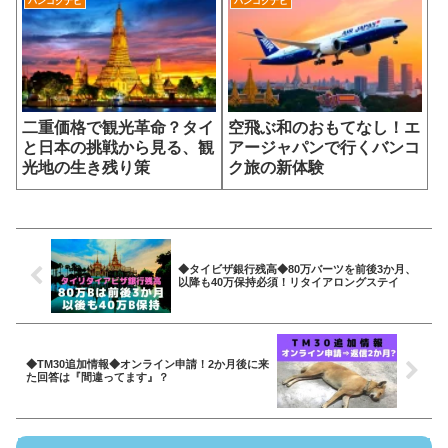
バンコクナビ
バンコクナビ
二重価格で観光革命？タイ
空飛ぶ和のおもてなし！エ
と日本の挑戦から見る、観
アージャパンで行くバンコ
光地の生き残り策
ク旅の新体験
◆タイビザ銀行残高◆80万バーツを前後3か月、
以降も40万保持必須！リタイアロングステイ
◆TM30追加情報◆オンライン申請！2か月後に来
た回答は『間違ってます』？