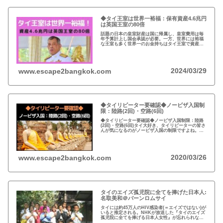
◆タイ王室は世界一裕福：保有資産4.6兆円
は英国王室の80倍
話題の日本の皇室財産は国に帰属し、皇室費用は毎
年予算計上し国会承認が必要。一方、世界には裕福
な王室も多く世界一のお金持ちはタイ王室で資産は
約4.6兆円。有名なイギリスのエリザエス女王でさえ
約550億円で、タイ王室はその80倍以上…
2024/03/29
www.escape2bangkok.com
◆タイリピーター要確認◆ノービザ入国制
限：陸路(2回)・空路(6回)
◆タイリピーター要確認◆ノービザ入国制限：陸路
(2回)・空路(6回)タイ大好き、タイリピーターの皆さ
んが気になるのがノービザ入国の制限ですよね。近
年の不法滞在者への取り締まりの強化を受け、ノー
ビザ入国や『ビザラン』への規制が強化されていま
す。
2020/03/26
www.escape2bangkok.com
タイのエイズ孤児院に全てを捧げた日本人:
名取美和＠バーンロムサイ
タイには約45万人のHIV感染者(＝エイズではない)が
いると推定される。NHKが放送した『タイのエイズ
孤児院に全てを捧げる日本人女性』が忘れられな
い。チェンマイのバーンロムサイ(HIVに母子感染し