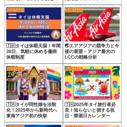
7700円の選定療養費が示
会
す医療サービスの未来
バンコクナビ
バンコクナビ
🇹🇭タイは休暇天国！年間
🌏エアアジアの競争力と今
30日、気軽に休める傷病
後の展望 – アジア最大の
休暇制度
LCCの戦略分析
バンコクナビ
バンコクナビ
🇹🇭タイが同性婚を法制
🇹🇭2025年タイ旅行者必
化！2025年から新時代へ
見！知らないと損する祝
東南アジア初の快挙
日・禁酒日カレンダー