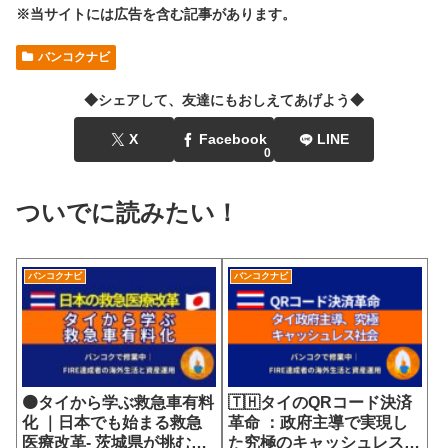
※当サイトには広告を含む記事があります。
バンコクナビ
◆シェアして、友達にもおしえてあげよう◆
X
Facebook
LINE
0
ついでに読みたい！
バンコクナビ
バンコクナビ
🟠タイから学ぶ救急車有料
🇹🇭タイのQRコード決済
化 ｜日本でも始まる救急
革命 ：政府主導で実現し
医療改革- 茨城県が挑む
た究極のキャッシュレス社