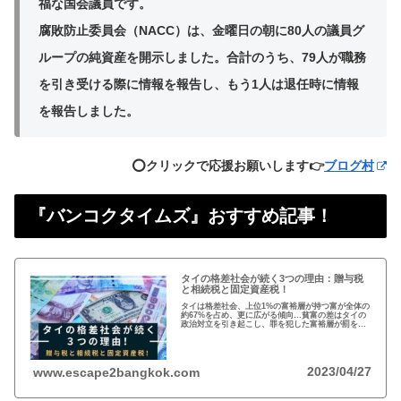
福な国会議員です。
腐敗防止委員会（NACC）は、金曜日の朝に80人の議員グ
ループの純資産を開示しました。合計のうち、79人が職務
を引き受ける際に情報を報告し、もう1人は退任時に情報
を報告しました。
⭕️クリックで応援お願いします👉
ブログ村
『バンコクタイムズ』おすすめ記事！
タイの格差社会が続く3つの理由：贈与税
と相続税と固定資産税！
タイは格差社会、上位1%の富裕層が持つ富が全体の
約67%を占め、更に広がる傾向…貧富の差はタイの
政治対立を引き起こし、罪を犯した富裕層が罰を免
れることも珍しくない。格差を広げる理由は3つ、贈
与税、相続税、そして日本で言う固定資産税が…
2023/04/27
www.escape2bangkok.com