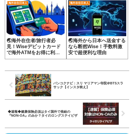
海外在住日本人
海外在住日本人
🌏海外在住者/旅行者必
🌏海外から日本へ送金する
見！Wiseデビットカード
なら断然Wise！手数料激
で海外ATMをお得に利用
安で超便利な理由
する方法
バンコクナビ：スリ マリアマン寺院＠BTSスラ
サック【インスタ映え】
◆速報◆健康保険必須はタイ国外で発給の
『NON-OA』のみか？タイのロングステイビザ