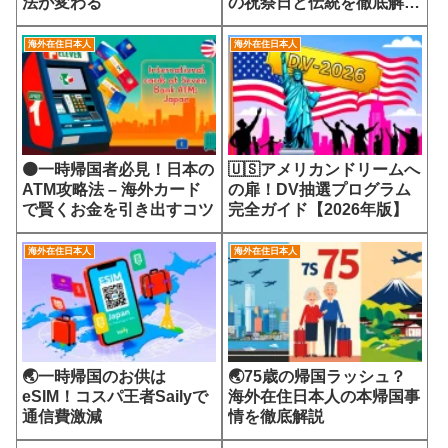
法が変わる
の祝祭日と伝統を徹底解
説！
海外在住日本人
海外在住日本人
🟠一時帰国者必見！日本の
🇺🇸アメリカンドリームへ
ATM攻略法 – 海外カード
の扉！DV抽選プログラム
で賢くお金を引き出すコツ
完全ガイド【2026年版】
海外在住日本人
海外在住日本人
🌏一時帰国のお供は
🌏75歳の帰国ラッシュ？
eSIM！コスパ王者Sailyで
海外在住日本人の本帰国事
通信費激減
情を徹底解説