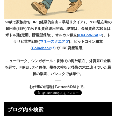
50歳で家族持ちFIRE(経済的自由＋早期リタイア) 。NYC駐在時の
超円高(88円)で米ドル資産運用開始。現在は、金融資産の30％は
米ドル建(定期、貯蓄型保険)、オルカン積立(
iDeCo/NISA
)、ト
ラリピ世界戦略(
マネースクエア
)、ビットコイン積立
(
Coincheck
)でFIRE資産運用。
===
ニューヨーク、シンガポール・香港での海外駐在、外資系IT企業
を経て、FIREしタイ移住。幾多の挫折と後悔の末に辿りついた最
後の楽園、バンコクで修業中。
===
お仕事の相談はTwitterのDMまで。
ブログ内を検索