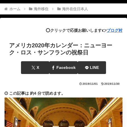
ホーム
海外移住
海外在住日本人
⭕️クリックで応援お願いします👉
ブログ村
アメリカ2020年カレンダー：ニューヨー
ク・ロス・サンフランの祝祭日
X
Facebook
LINE
2019/11/01
2019/11/30
この記事は
約4 分
で読めます。