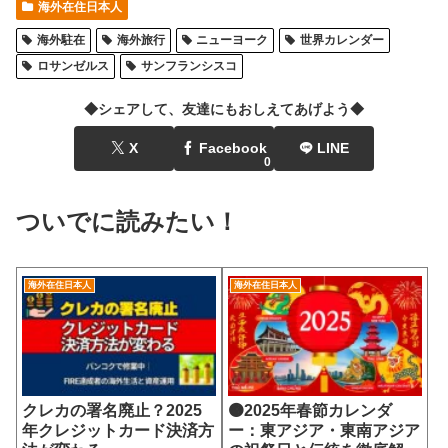
海外在住日本人
海外駐在
海外旅行
ニューヨーク
世界カレンダー
ロサンゼルス
サンフランシスコ
◆シェアして、友達にもおしえてあげよう◆
X
Facebook
LINE
0
ついでに読みたい！
海外在住日本人
海外在住日本人
クレカの署名廃止？2025
🟠2025年春節カレンダ
年クレジットカード決済方
ー：東アジア・東南アジア