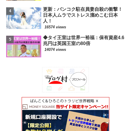
更新：バンコク駐在員妻自殺の衝撃！
日本人ムラでストレス溜めこむ日本
人！
16574 views
◆タイ王室は世界一裕福：保有資産4.6
兆円は英国王室の80倍
14074 views