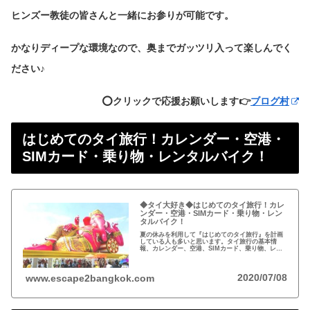
ヒンズー教徒の皆さんと一緒にお参りが可能です。
かなりディープな環境なので、奥までガッツリ入って楽しんでく
ださい♪
⭕️クリックで応援お願いします👉
ブログ村
はじめてのタイ旅行！カレンダー・空港・
SIMカード・乗り物・レンタルバイク！
◆タイ大好き◆はじめてのタイ旅行！カレ
ンダー・空港・SIMカード・乗り物・レン
タルバイク！
夏の休みを利用して『はじめてのタイ旅行』を計画
している人も多いと思います。タイ旅行の基本情
報、カレンダー、空港、SIMカード、乗り物、レン
タルバイクについてまとめました。
2020/07/08
www.escape2bangkok.com