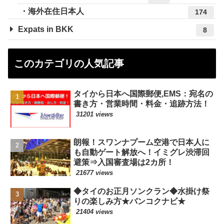
海外在住日本人
174
Expats in BKK
8
このカテゴリの人気記事
タイから日本へ国際郵便,EMS：宛名の
書き方・営業時間・料金・追跡方法！
31201 views
朗報！スワンナプーム空港で日本人に
も自動ゲート解放へ！イミグレ渋滞回
避策⇒入国審査場は2カ所！
21677 views
◆タイのお正月ソンクラン◆水掛け祭
りの楽しみ方★バンコクナビ★
21404 views