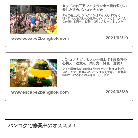
◆タイのお正月ソンクラン◆水掛け祭りの
楽しみ方★バンコクナビ★
タイのお正月、ソンクランはタイ人だけでなく、
我々日本人も楽しめる最高のイベントです！タイ人
も外国人も日本人も忘れて楽しんじゃいましょう！
★2020年タイのお正月ソンクラン水掛け祭りの楽し
み方★バンコクナビ★
2021/03/19
www.escape2bangkok.com
バンコクナビ：タクシー値上げ！乗る時の
心構え・注意点・乗り方・料金・運賃！
タイの運輸省が2019年9月のタクシー料金値上げを
発表。初乗り料金の35バーツは据え置きで、距離や
時間で反映される料金を値上げします。
2024/03/29
www.escape2bangkok.com
バンコクで修業中のオススメ！