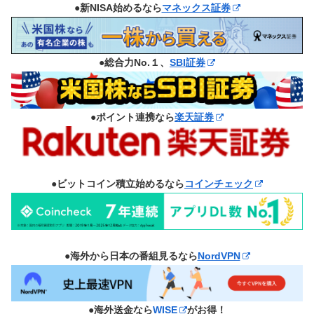
●新NISA始めるなら
マネックス証券
●総合力No.１、
SBI証券
●ポイント連携なら
楽天証券
●ビットコイン積立始めるなら
コインチェック
●海外から日本の番組見るなら
NordVPN
●海外送金なら
WISE
がお得！