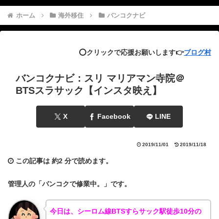
ホーム
海外移住
バンコクナビ
⭕️クリックで応援お願いします👉
ブログ村
バンコクナビ：スリ マリアマン寺院＠
BTSスラサック【インスタ映え】
X
Facebook
LINE
2019/11/01
2019/11/18
この記事は
約2 分
で読めます。
管理人の「バンコクで修業中。」です。
今日は、シーロム線BTSすらサック駅徒歩10分の