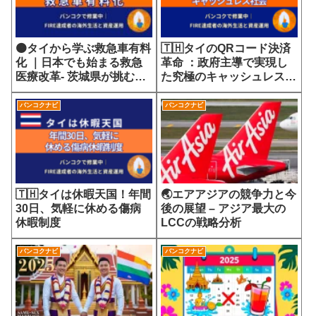
🟠タイから学ぶ救急車有料
🇹🇭タイのQRコード決済
化 ｜日本でも始まる救急
革命 ：政府主導で実現し
医療改革- 茨城県が挑む
た究極のキャッシュレス社
7700円の選定療養費が示
会
す医療サービスの未来
バンコクナビ
バンコクナビ
🇹🇭タイは休暇天国！年間
🌏エアアジアの競争力と今
30日、気軽に休める傷病
後の展望 – アジア最大の
休暇制度
LCCの戦略分析
バンコクナビ
バンコクナビ