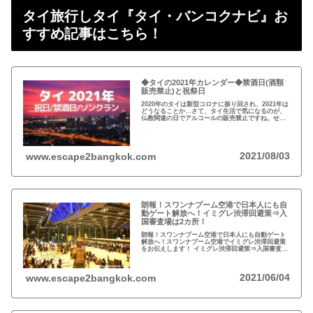
タイ旅行しタイ『タイ・バンコクナビ』お
すすめ記事はこちら！
◆タイの2021年カレンダー◆禁酒日(酒類
販売禁止)と祝祭日
2020年のタイは新型コロナに振り回され、2021年は
どうなることか…さて、タイ生活で気になるのが、
仏教関連の日でアルコールの販売禁止ですね。せっ
かくの休日を有意義に過ごせるようカレンダーをチ
ェックしましょう！
2021/08/03
www.escape2bangkok.com
朗報！スワンナプーム空港で日本人にも自
動ゲート解放へ！イミグレ渋滞回避策⇒入
国審査場は2カ所！
朗報！スワンナプーム空港で日本人にも自動ゲート
解放へ！スワンナプーム空港でイミグレ渋滞回避策
をお伝えします！ イミグレ渋滞回避策⇒入国審査場
は2カ所！
2021/06/04
www.escape2bangkok.com