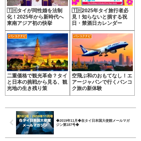
🇹🇭タイが同性婚を法制
🇹🇭2025年タイ旅行者必
化！2025年から新時代へ
見！知らないと損する祝
東南アジア初の快挙
日・禁酒日カレンダー
バンコクナビ
バンコクナビ
二重価格で観光革命？タイ
空飛ぶ和のおもてなし！エ
と日本の挑戦から見る、観
アージャパンで行くバンコ
光地の生き残り策
ク旅の新体験
◆2019年11月◆在タイ日本国大使館メールマガ
ジン第187号◆