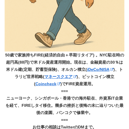
50歳で家族持ちFIRE(経済的自由＋早期リタイア) 。NYC駐在時の
超円高(88円)で米ドル資産運用開始。現在は、金融資産の30％は
米ドル建(定期、貯蓄型保険)、オルカン積立(
iDeCo/NISA
)、ト
ラリピ世界戦略(
マネースクエア
)、ビットコイン積立
(
Coincheck
)でFIRE資産運用。
===
ニューヨーク、シンガポール・香港での海外駐在、外資系IT企業
を経て、FIREしタイ移住。幾多の挫折と後悔の末に辿りついた最
後の楽園、バンコクで修業中。
===
お仕事の相談はTwitterのDMまで。