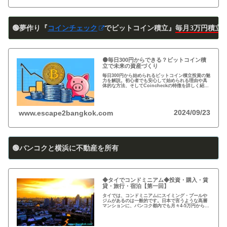
🟢夢作り『
コインチェック
でビットコイン積立』
毎月3万円積立
🟠毎日300円からできる？ビットコイン積
立で未来の資産づくり
毎日300円から始められるビットコイン積立投資の魅
力を解説。初心者でも安心して始められる理由や具
体的な方法、そしてCoincheckの特徴を詳しく紹
介。将来の資産形成に向けた新しい投資方法を探る
方必見！
2024/09/23
www.escape2bangkok.com
🟢バンコクと横浜に不動産を所有
◆タイでコンドミニアム◆投資・購入・賃
貸・旅行・宿泊【第一回】
タイでは、コンドミニアムにスイミング・プールや
ジムがあるのは一般的です。日本で言うような高層
マンションに、バンコク都内でも月々4-5万円から賃
貸・レンタルができます。旅行、ロングステイ、駐
在、現地採用で、タイ王国に短期・長期で滞在され
る際に…