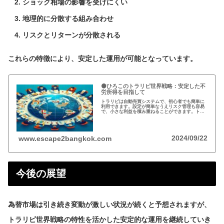
ショック相場の影響を受けにくい
地理的に分散する組み合わせ
リスクとリターンが分散される
これらの特徴により、安定した運用が可能となっています。
🟠ひろこのトラリピ世界戦略：安定した不
労所得を目指して
トラリピは自動売買システムで、初心者でも簡単に
利用できます。設定が簡単なうえリスク管理も容易
で、小さな利益を積み重ねることができます。トラ
リピの仕組み・戦略・メリット・デメリットを詳し
く紹介しています。運用を検討中の方は必見です!
2024/09/22
www.escape2bangkok.com
今後の展望
為替市場は引き続き変動が激しい状況が続くと予想されますが、
トラリピ世界戦略の特性を活かした安定的な運用を継続していき