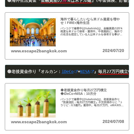
🟢海外生活資金『
金融資産の
30
％は米ドル建
』(年金保険、貯蓄型
海外で暮らしたいなら米ドル資産を増や
せ！FIRE+海外生活
バンコクで修業中(@lukehide)は、金融資産の20％
程度を米ドルで保有・運用中。中長期的に、海外で
の生活を想定している人は米ドルを保有する事がお
すすめ。円安で資産の目減りが気になる方、検討の
時期です！
2024/07/20
www.escape2bangkok.com
🟢老後資金作り『オルカン：
iDeCo
+
NISA
』
毎月27万円積立中
◆老後資金作り毎月27万円積立
◆iDeCo+NISA：10月分
バンコクで修業中(@lukehide)は、老後資金作り
『投資信託：毎月27万円積立』不労所得作りに『ト
ラリピ：0.5億円』運用中。毎月27万円、eMAXIS
Slim 米国株式(S＆P500)/全世界株式(オール・カン
トリー)を買付中。
2024/07/08
www.escape2bangkok.com