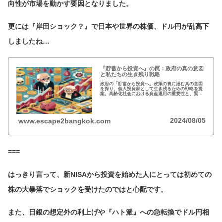
向性が市場を動かす要因となりました。
更には『岸田ショック？』で日本や世界の株価、ドル円が乱高下
しましたね…
『貯蓄から投資へ』の罠：政府の真の意図
と私たちの生き残り戦略
政府の「貯蓄から投資へ」政策の裏に潜む真の意図
を探り、個人投資家として生き残るための戦略を提
案。高齢化社会における資産運用の重要性と、賢明
な投資アプローチについて考察します。
2024/08/05
www.escape2bangkok.com
===
はっきり言って、新NISAから投資を始めた人にとっては初めての
株の大暴落でショックを受けたのではと心配です。
また、日銀の想定外の利上げや『ハト派』への急転換でドル円相