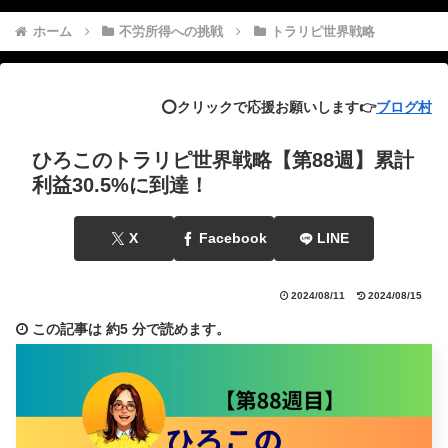
ホーム
不労所得への挑戦
トラリピ世界戦略
⭕️クリックで応援お願いします👉
ブログ村
ひろこのトラリピ世界戦略【第88週】累計
利益30.5%に到達！
X
Facebook
LINE
2024/08/11
2024/08/15
この記事は
約5 分
で読めます。