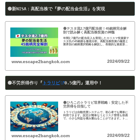
🟢新NISA：高配当株で『夢の配当金生活』を実現
🟢テスタ流2.7億円配当術！45銘柄完全解
剖で読み解く高配当株投資の神髄
年間2.7億円の配当収入を実現したカリスマ投資家テ
スタ氏の45銘柄を徹底分析。高配当株投資の極意と
業界別の銘柄選択戦略を解説し、長期的な資産形成
のヒントを提供します。
2024/09/22
www.escape2bangkok.com
🟢不労所得作り『
トラリピ
0
.5
億円』運用中！
🟠ひろこのトラリピ世界戦略：安定した不
労所得を目指して
トラリピは自動売買システムで、初心者でも簡単に
利用できます。設定が簡単なうえリスク管理も容易
で、小さな利益を積み重ねることができます。トラ
リピの仕組み・戦略・メリット・デメリットを詳し
く紹介しています。運用を検討中の方は必見です!
2024/09/22
www.escape2bangkok.com