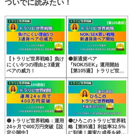
ついでに読みたい！
トラリピ世界戦略
トラリピ世界戦略
【トラリピ世界戦略】負け
🟠新通貨ペア
にくい5つの理由と3通貨
『NOK/SEK』運用開始
ペアの威力！
【第105週】トラリピ世界
戦略
トラリピ世界戦略
トラリピ世界戦略
🟠トラリピ世界戦略：運用
🟠ひろこのトラリピ世界戦
24ヶ月で400万円突破【設
略【第95週】利益率32.5%
定公開中】
に到達！着実な成長を続け