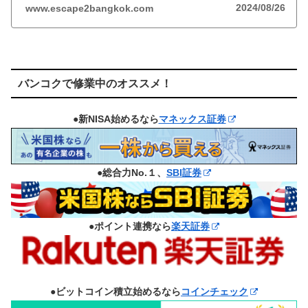
2024/08/26
www.escape2bangkok.com
バンコクで修業中のオススメ！
●新NISA始めるなら
マネックス証券
●総合力No.１、
SBI証券
●ポイント連携なら
楽天証券
●ビットコイン積立始めるなら
コインチェック