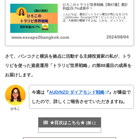
ひろこのトラリピ世界戦略【第87週】累計
利益29.7%成長中！
こんにちは、最近ビットコイン積立が気になる ひろ
こ(@Hiroko_Toraripi)です！ビットコインといえ
ば、大統領の爆誕ですよね。しかも、ビットコイン
ETFが承認されて盛り上げ理間違いなしです。さ
て、バンコクと横浜を拠点に活動する主婦...
2024/08/04
www.escape2bangkok.com
さて、バンコクと横浜を拠点に活動する主婦投資家の私が、トラ
リピを使った資産運用「トラリピ世界戦略」の第88週目の成果を
お届けします。
今週は『
AUD/NZD ダイアモンド戦略
』が爆益で
したので、詳しくご報告させていただきますね。
ひろこ
★目次はこちら★