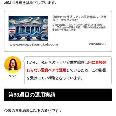
場は引き続き乱高下しています。
日銀の独立性揺らぐ？内田副総裁ハト派発
言と三者会合の波紋
日銀副総裁の発言をきっかけに急変した市場動向
と、三者会合の影響を分析。日銀の独立性と金融政
策の行方を考察します。
2024/08/08
www.escape2bangkok.com
しかし、私たちのトラリピ世界戦略は
円に直接関
わらない通貨ペアで運用
しているため、この影響
ひろこ
を受けにくい構造となっています。
第88週目の運用実績
今週の運用結果は以下の通りです：