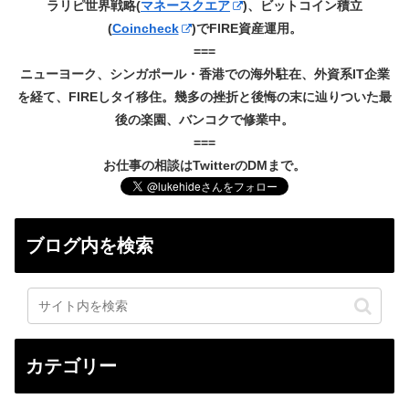
ラリピ世界戦略(
マネースクエア
)、ビットコイン積立
(
Coincheck
)でFIRE資産運用。
===
ニューヨーク、シンガポール・香港での海外駐在、外資系IT企業
を経て、FIREしタイ移住。幾多の挫折と後悔の末に辿りついた最
後の楽園、バンコクで修業中。
===
お仕事の相談はTwitterのDMまで。
ブログ内を検索
カテゴリー