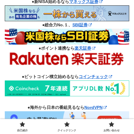
●新NISA始めるなら
マネックス証券
●総合力No.１、
SBI証券
●ポイント連携なら
楽天証券
●ビットコイン積立始めるなら
コインチェック
●海外から日本の番組見るなら
NordVPN
●海外送金なら
WISE
がお得！
自己紹介
クイックリンク
お問い合わせ