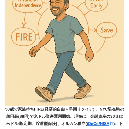
50歳で家族持ちFIRE(経済的自由＋早期リタイア) 。NYC駐在時の
超円高(88円)で米ドル資産運用開始。現在は、金融資産の30％は
米ドル建(定期、貯蓄型保険)、オルカン積立(
iDeCo/NISA
)、ト