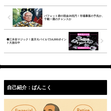
バフェット砦の現金28兆円！市場暴落の予兆か、
千載一遇のチャンスか
🟠三木谷マジック！楽天モバイルで14,000ポイン
ト大放出中
自己紹介：ばんこく