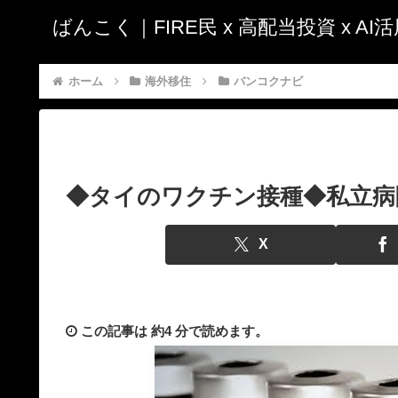
ばんこく｜FIRE民 x 高配当投資 x A
ホーム
海外移住
バンコクナビ
◆タイのワクチン接種◆私立病院
X
この記事は
約4 分
で読めます。