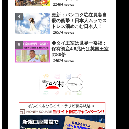
21404 views
更新：バンコク駐在員妻自
殺の衝撃！日本人ムラでス
トレス溜めこむ日本人！
16574 views
◆タイ王室は世界一裕福：
保有資産4.6兆円は英国王室
の80倍
14074 views