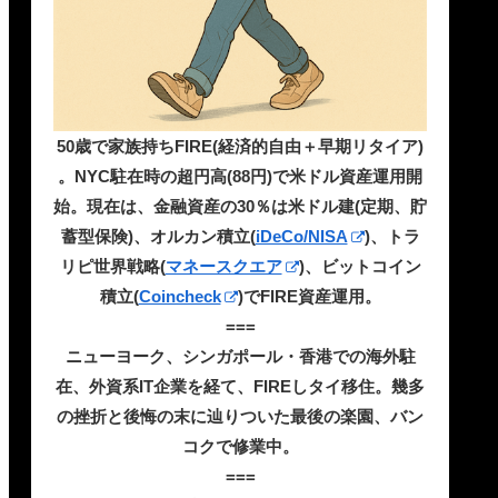
50歳で家族持ちFIRE(経済的自由＋早期リタイア)
。NYC駐在時の超円高(88円)で米ドル資産運用開
始。現在は、金融資産の30％は米ドル建(定期、貯
蓄型保険)、オルカン積立(
iDeCo/NISA
)、トラ
リピ世界戦略(
マネースクエア
)、ビットコイン
積立(
Coincheck
)でFIRE資産運用。
===
ニューヨーク、シンガポール・香港での海外駐
在、外資系IT企業を経て、FIREしタイ移住。幾多
の挫折と後悔の末に辿りついた最後の楽園、バン
コクで修業中。
===