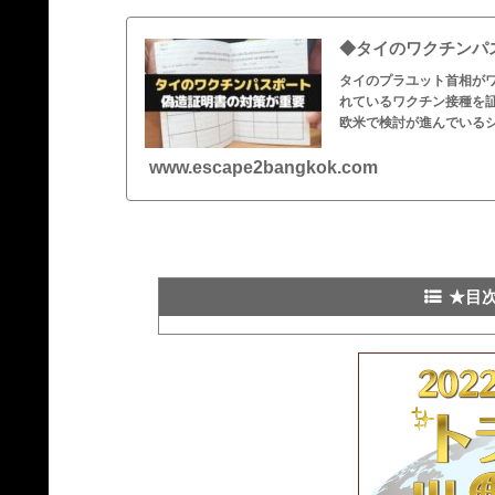
◆タイのワクチンパ
タイのプラユット首相が
れているワクチン接種を
欧米で検討が進んでいる
www.escape2bangkok.com
★目