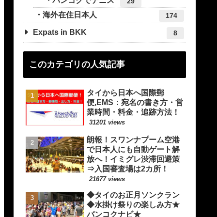
バンコクでテニス
29
海外在住日本人
174
Expats in BKK
8
このカテゴリの人気記事
タイから日本へ国際郵
便,EMS：宛名の書き方・営
業時間・料金・追跡方法！
31201 views
朗報！スワンナプーム空港
で日本人にも自動ゲート解
放へ！イミグレ渋滞回避策
⇒入国審査場は2カ所！
21677 views
◆タイのお正月ソンクラン
◆水掛け祭りの楽しみ方★
バンコクナビ★