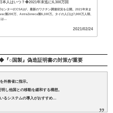
本人はいつ？◆2021年末迄に6,300万回
センター(CCSA)が、最新のワクチン調達状況を公開。2021年末ま
vac製200万、AstraZeneca製6,100万。タイの人口は7,000万人弱、
には…
2021/02/24
◆『○国製』偽造証明書の対策が重要
を外務省に指示。
証明し他国との移動を緩和する構想。
いるシステムの導入がおすすめ…