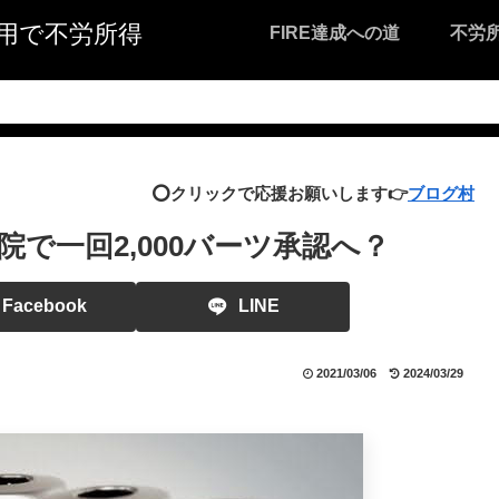
I活用で不労所得
FIRE達成への道
不労
⭕️クリックで応援お願いします👉
ブログ村
で一回2,000バーツ承認へ？
Facebook
LINE
2021/03/06
2024/03/29