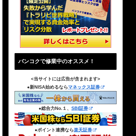
バンコクで修業中のオススメ！
<当サイトには広告が含まれます>
●新NISA始めるなら
マネックス証券
●総合力No.１、
SBI証券
●ポイント連携なら
楽天証券