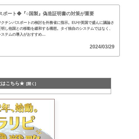
スポート◆『○国製』偽造証明書の対策が重要
ワクチンパスポートの検討を外務省に指示。EUや英国で盛んに議論さ
証明し他国との移動を緩和する構想。タイ独自のシステムではなく、
システムの導入がおすすめ…
2024/03/29
次はこちら★