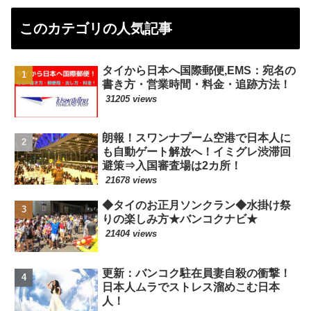
このカテゴリの人気記事
タイから日本へ国際郵便,EMS：宛名の
書き方・営業時間・料金・追跡方法！
31205 views
朗報！スワンナプーム空港で日本人に
も自動ゲート解放へ！イミグレ渋滞回
避策⇒入国審査場は2カ所！
21678 views
◆タイのお正月ソンクラン◆水掛け祭
りの楽しみ方★バンコクナビ★
21404 views
更新：バンコク駐在員妻自殺の衝撃！
日本人ムラでストレス溜めこむ日本
人！