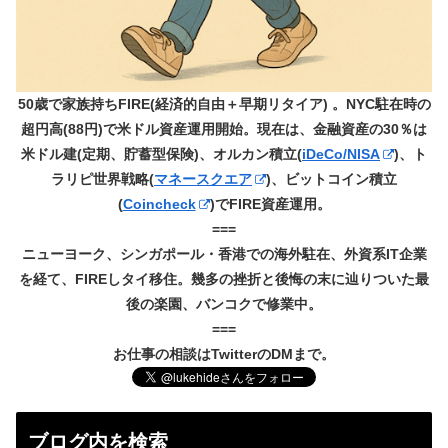
50歳で家族持ちFIRE(経済的自由＋早期リタイア) 。NYC駐在時の
超円高(88円)で米ドル資産運用開始。現在は、金融資産の30％は
米ドル建(定期、貯蓄型保険)、オルカン積立(
iDeCo/NISA
)、ト
ラリピ世界戦略(
マネースクエア
)、ビットコイン積立
(
Coincheck
)でFIRE資産運用。
===
ニューヨーク、シンガポール・香港での海外駐在、外資系IT企業
を経て、FIREしタイ移住。幾多の挫折と後悔の末に辿りついた最
後の楽園、バンコクで修業中。
===
お仕事の相談はTwitterのDMまで。
ブログ内を検索