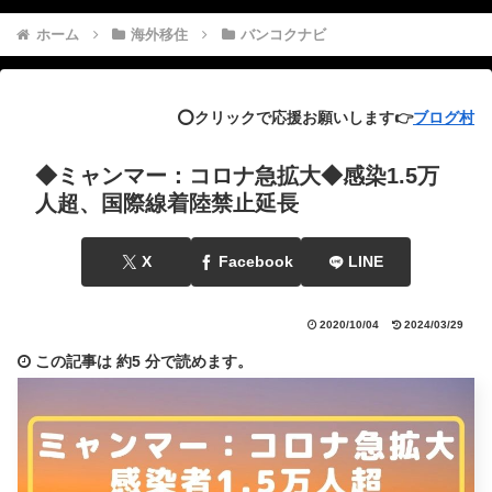
ホーム
海外移住
バンコクナビ
⭕️クリックで応援お願いします👉
ブログ村
◆ミャンマー：コロナ急拡大◆感染1.5万
人超、国際線着陸禁止延長
X
Facebook
LINE
2020/10/04
2024/03/29
この記事は
約5 分
で読めます。