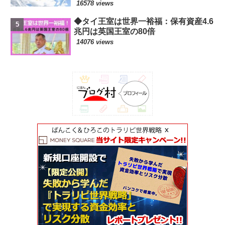
16578 views
◆タイ王室は世界一裕福：保有資産4.6
兆円は英国王室の80倍
14076 views