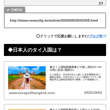
http://www.newsclip.be/article/2020/09/29/43359.html
⭕️クリックで応援お願いします👉
ブログ村
◆日本人のタイ入国は？
◆タイ入国制限撤廃◆ビザ無し滞在30⇒45
日間に延長<期限付>
タイ政府が、2020年3月から続いた非常事態宣言の
解除を発表。10月01日からタイ入国時のワクチン接
種証明又は陰性証明提示の撤廃。ビザ免除国からの
渡航者の滞在可能期間を30日から45日間に延長。
2022/10/03
www.escape2bangkok.com
◆タイ入国情報◆外国人入国カード(TM6)