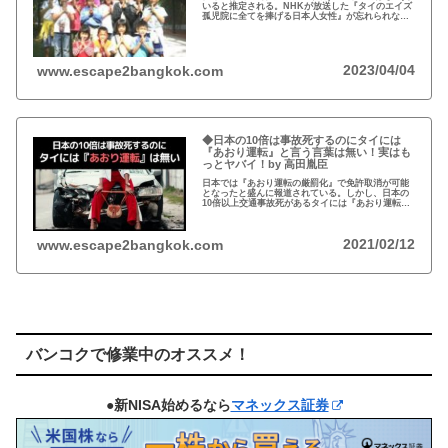
いると推定される。NHKが放送した『タイのエイズ
孤児院に全てを捧げる日本人女性』が忘れられな
い。チェンマイのバーンロムサイ(HIVに母子感染し
た孤児たちの生活施設)にその人が…
2023/04/04
www.escape2bangkok.com
◆日本の10倍は事故死するのにタイには
『あおり運転』と言う言葉は無い！実はも
っとヤバイ！by 高田胤臣
日本では『あおり運転の厳罰化』で免許取消が可能
となったと盛んに報道されている。しかし、日本の
10倍以上交通事故死があるタイには『あおり運転』
という言葉がないと…
2021/02/12
www.escape2bangkok.com
バンコクで修業中のオススメ！
●新NISA始めるなら
マネックス証券