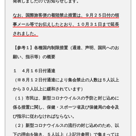
発表しましたのでお知らせします。
なお、国際旅客便の着陸禁止措置は、９月２５日付の領
事メール等でお伝えしたとおり、１０月３１日まで延長
されました。
【参考１】各種国内制限措置（通達、声明、国民へのお
願い、指示等）の概要
１ ４月１６日付通達
（※８月１２日付通達により集会禁止の人数は５人以上
から３０人以上に緩和されています）
（１）市民は、新型コロナウイルスの予防と封じ込めに
係る措置に関し、保健・スポーツ省及び保健局の命令及
び指示に従わなければならない。
（２）新型コロナウイルスの流行の封じ込めのため、以
下の理由を除き、５人以上（上記注参照）で集まっては