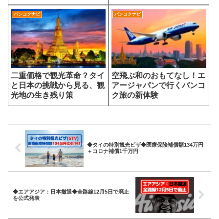
バンコクナビ
バンコクナビ
二重価格で観光革命？タイ
空飛ぶ和のおもてなし！エ
と日本の挑戦から見る、観
アージャパンで行くバンコ
光地の生き残り策
ク旅の新体験
◆タイの特別観光ビザ◆医療保険補償額134万円
＋コロナ補償1千万円
◆エアアジア：日本撤退◆全路線12月5日で廃止
を公式発表