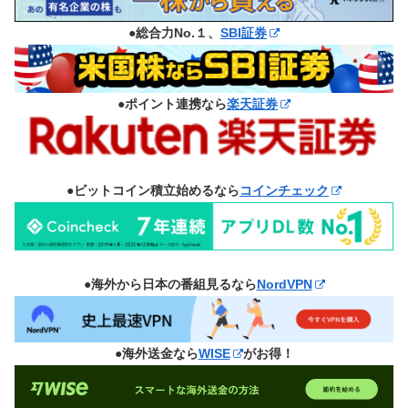
●総合力No.１、
SBI証券
●ポイント連携なら
楽天証券
●ビットコイン積立始めるなら
コインチェック
●海外から日本の番組見るなら
NordVPN
●海外送金なら
WISE
がお得！