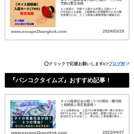
空路は暫定免除
タイ政府が、空路で入国する外国人入国カード
(TM6)記入を免除。入国審査の渋滞緩和のための暫
定措置のため、タイ入国者は最新情報の確認が必
要。以前から必要性に疑問あり評判の悪いTM6、い
っそのこと永久にやめれば？
2024/03/29
www.escape2bangkok.com
⭕️クリックで応援お願いします👉
ブログ村
『バンコクタイムズ』おすすめ記事！
タイの格差社会が続く3つの理由：贈与税
と相続税と固定資産税！
タイは格差社会、上位1%の富裕層が持つ富が全体の
約67%を占め、更に広がる傾向…貧富の差はタイの
政治対立を引き起こし、罪を犯した富裕層が罰を免
れることも珍しくない。格差を広げる理由は3つ、贈
与税、相続税、そして日本で言う固定資産税が…
2023/04/27
www.escape2bangkok.com