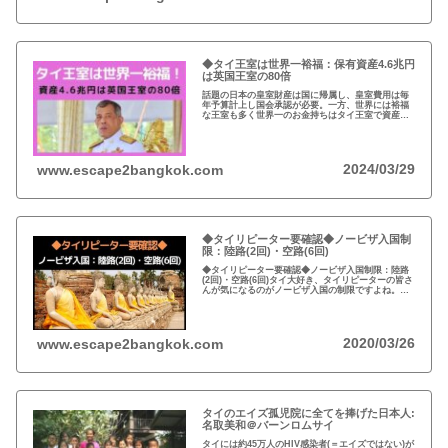
◆タイ王室は世界一裕福：保有資産4.6兆円
は英国王室の80倍
話題の日本の皇室財産は国に帰属し、皇室費用は毎
年予算計上し国会承認が必要。一方、世界には裕福
な王室も多く世界一のお金持ちはタイ王室で資産は
約4.6兆円。有名なイギリスのエリザエス女王でさえ
約550億円で、タイ王室はその80倍以上…
2024/03/29
www.escape2bangkok.com
◆タイリピーター要確認◆ノービザ入国制
限：陸路(2回)・空路(6回)
◆タイリピーター要確認◆ノービザ入国制限：陸路
(2回)・空路(6回)タイ大好き、タイリピーターの皆さ
んが気になるのがノービザ入国の制限ですよね。近
年の不法滞在者への取り締まりの強化を受け、ノー
ビザ入国や『ビザラン』への規制が強化されていま
す。
2020/03/26
www.escape2bangkok.com
タイのエイズ孤児院に全てを捧げた日本人:
名取美和＠バーンロムサイ
タイには約45万人のHIV感染者(＝エイズではない)が