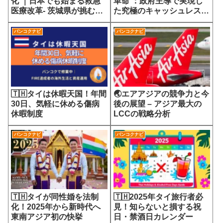
化 ｜日本でも始まる救急
革命 ：政府主導で実現し
医療改革- 茨城県が挑む
た究極のキャッシュレス社
7700円の選定療養費が示
会
す医療サービスの未来
バンコクナビ
バンコクナビ
🇹🇭タイは休暇天国！年間
🌏エアアジアの競争力と今
30日、気軽に休める傷病
後の展望 – アジア最大の
休暇制度
LCCの戦略分析
バンコクナビ
バンコクナビ
🇹🇭タイが同性婚を法制
🇹🇭2025年タイ旅行者必
化！2025年から新時代へ
見！知らないと損する祝
東南アジア初の快挙
日・禁酒日カレンダー