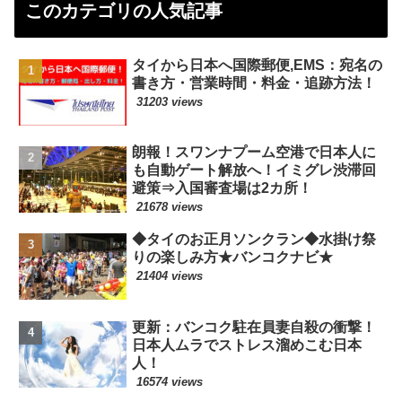
このカテゴリの人気記事
タイから日本へ国際郵便,EMS：宛名の
書き方・営業時間・料金・追跡方法！
31203 views
朗報！スワンナプーム空港で日本人に
も自動ゲート解放へ！イミグレ渋滞回
避策⇒入国審査場は2カ所！
21678 views
◆タイのお正月ソンクラン◆水掛け祭
りの楽しみ方★バンコクナビ★
21404 views
更新：バンコク駐在員妻自殺の衝撃！
日本人ムラでストレス溜めこむ日本
人！
16574 views