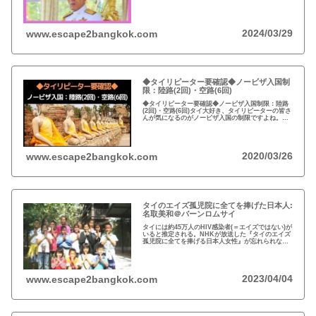
約4.6兆円。有名なイギリスのエリザエス女王でさえ
約550億円で、タイ王室はその80倍以上…
2024/03/29
www.escape2bangkok.com
◆タイリピーター要確認◆ノービザ入国制
限：陸路(2回)・空路(6回)
◆タイリピーター要確認◆ノービザ入国制限：陸路
(2回)・空路(6回)タイ大好き、タイリピーターの皆さ
んが気になるのがノービザ入国の制限ですよね。近
年の不法滞在者への取り締まりの強化を受け、ノー
ビザ入国や『ビザラン』への規制が強化されていま
す。
2020/03/26
www.escape2bangkok.com
タイのエイズ孤児院に全てを捧げた日本人:
名取美和＠バーンロムサイ
タイには約45万人のHIV感染者(＝エイズではない)が
いると推定される。NHKが放送した『タイのエイズ
孤児院に全てを捧げる日本人女性』が忘れられな
い。チェンマイのバーンロムサイ(HIVに母子感染し
た孤児たちの生活施設)にその人が…
2023/04/04
www.escape2bangkok.com