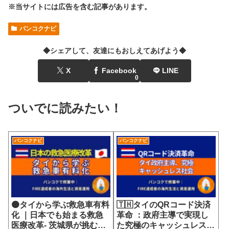
※当サイトには広告を含む記事があります。
バンコクナビ
◆シェアして、友達にもおしえてあげよう◆
X
Facebook
LINE
0
ついでに読みたい！
バンコクナビ
バンコクナビ
🟠タイから学ぶ救急車有料
🇹🇭タイのQRコード決済
化 ｜日本でも始まる救急
革命 ：政府主導で実現し
医療改革- 茨城県が挑む
た究極のキャッシュレス社