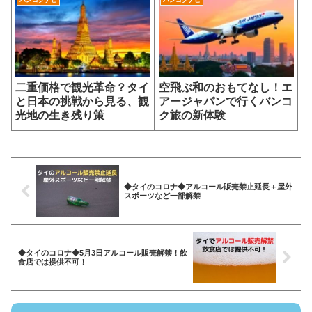
二重価格で観光革命？タイ
空飛ぶ和のおもてなし！エ
と日本の挑戦から見る、観
アージャパンで行くバンコ
光地の生き残り策
ク旅の新体験
◆タイのコロナ◆アルコール販売禁止延長＋屋外
スポーツなど一部解禁
◆タイのコロナ◆5月3日アルコール販売解禁！飲
食店では提供不可！