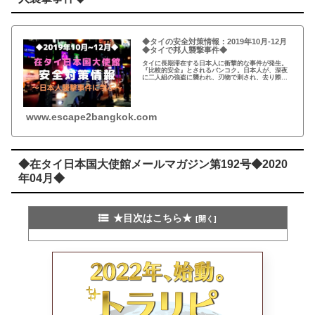
◆タイの安全対策情報：2019年10月-12月
◆タイで邦人襲撃事件◆
タイに長期滞在する日本人に衝撃的な事件が発生。
『比較的安全』とされるバンコク。日本人が、深夜
に二人組の強盗に襲われ、刃物で刺され、去り際に
後頭部を切りつけられる凄惨な事件。改めて『安全
対策』の重要性を認識させられた。
www.escape2bangkok.com
◆在タイ日本国大使館メールマガジン第192号◆2020
年04月◆
★目次はこちら★