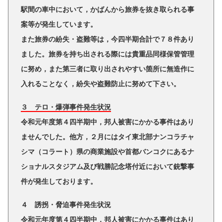
駅間の車中において，かばんから旅券を抜き取られる事
案等が発生しています。
また旅券の紛失・盗難等は，今四半期合計で７８件あり
ました。旅券を持ち出される際には貴重品同様保管管理
に努め，また第三者に取り出されやすい箇所に無造作に
入れることなく，紛失や盗難防止に努めて下さい。
３ テロ・爆弾事件発生状況
令和元年度第４四半期中，邦人被害にかかる事件はあり
ませんでした。他方，２月にはタイ東北部ナンコラチャ
シマ（コラート）県の商業施設や首都バンコクにあるナ
ショナルスタジアム及び戦勝記念塔付近において銃撃事
件が発生しております。
４ 誘拐・脅迫事件発生状況
令和元年度第４四半期中，邦人被害にかかる事件はあり