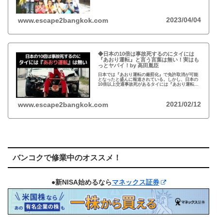
た孤児たちの生活施設)にその人が…
2023/04/04
www.escape2bangkok.com
◆日本の10倍は事故死するのにタイには
『あおり運転』と言う言葉は無い！実はも
っとヤバイ！by 高田胤臣
日本では『あおり運転の厳罰化』で免許取消が可能
となったと盛んに報道されている。しかし、日本の
10倍以上交通事故死があるタイには『あおり運転』
という言葉がないと…
2021/02/12
www.escape2bangkok.com
バンコクで修業中のオススメ！
●新NISA始めるなら
マネックス証券