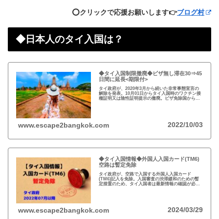
⭕️クリックで応援お願いします👉
ブログ村
◆日本人のタイ入国は？
◆タイ入国制限撤廃◆ビザ無し滞在30⇒45
日間に延長<期限付>
タイ政府が、2020年3月から続いた非常事態宣言の
解除を発表。10月01日からタイ入国時のワクチン接
種証明又は陰性証明提示の撤廃。ビザ免除国からの
渡航者の滞在可能期間を30日から45日間に延長。
2022/10/03
www.escape2bangkok.com
◆タイ入国情報◆外国人入国カード(TM6)
空路は暫定免除
タイ政府が、空路で入国する外国人入国カード
(TM6)記入を免除。入国審査の渋滞緩和のための暫
定措置のため、タイ入国者は最新情報の確認が必
要。以前から必要性に疑問あり評判の悪いTM6、い
っそのこと永久にやめれば？
2024/03/29
www.escape2bangkok.com