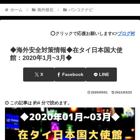
ホーム
海外移住
バンコクナビ
⭕️クリックで応援お願いします👉
ブログ村
◆海外安全対策情報◆在タイ日本国大使
館：2020年1月~3月◆
X
Facebook
LINE
2020/05/01
2021/03/23
この記事は
約4 分
で読めます。