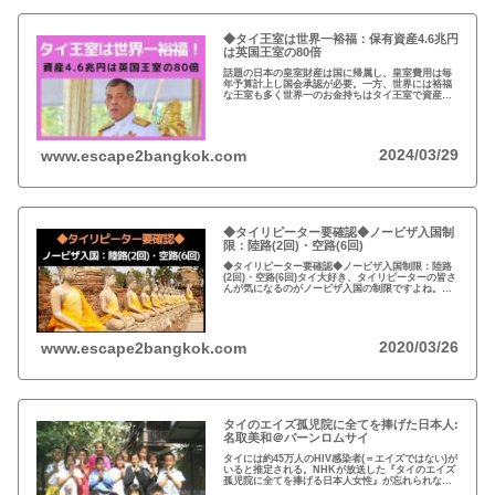
◆タイ王室は世界一裕福：保有資産4.6兆円
は英国王室の80倍
話題の日本の皇室財産は国に帰属し、皇室費用は毎
年予算計上し国会承認が必要。一方、世界には裕福
な王室も多く世界一のお金持ちはタイ王室で資産は
約4.6兆円。有名なイギリスのエリザエス女王でさえ
約550億円で、タイ王室はその80倍以上…
2024/03/29
www.escape2bangkok.com
◆タイリピーター要確認◆ノービザ入国制
限：陸路(2回)・空路(6回)
◆タイリピーター要確認◆ノービザ入国制限：陸路
(2回)・空路(6回)タイ大好き、タイリピーターの皆さ
んが気になるのがノービザ入国の制限ですよね。近
年の不法滞在者への取り締まりの強化を受け、ノー
ビザ入国や『ビザラン』への規制が強化されていま
す。
2020/03/26
www.escape2bangkok.com
タイのエイズ孤児院に全てを捧げた日本人:
名取美和＠バーンロムサイ
タイには約45万人のHIV感染者(＝エイズではない)が
いると推定される。NHKが放送した『タイのエイズ
孤児院に全てを捧げる日本人女性』が忘れられな
い。チェンマイのバーンロムサイ(HIVに母子感染し