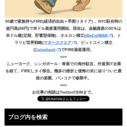
50歳で家族持ちFIRE(経済的自由＋早期リタイア) 。NYC駐在時の
超円高(88円)で米ドル資産運用開始。現在は、金融資産の30％は
米ドル建(定期、貯蓄型保険)、オルカン積立(
iDeCo/NISA
)、ト
ラリピ世界戦略(
マネースクエア
)、ビットコイン積立
(
Coincheck
)でFIRE資産運用。
===
ニューヨーク、シンガポール・香港での海外駐在、外資系IT企業
を経て、FIREしタイ移住。幾多の挫折と後悔の末に辿りついた最
後の楽園、バンコクで修業中。
===
お仕事の相談はTwitterのDMまで。
ブログ内を検索