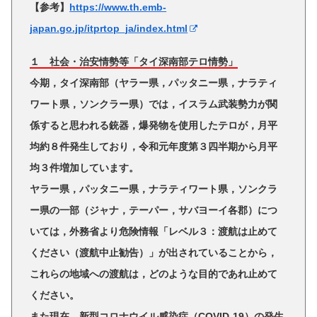
【参考】
https://www.th.emb-
japan.go.jp/itprtop_ja/index.html
１ 社会・治安情勢等「タイ深南部テロ情勢」
今期，タイ深南部（ヤラー県，パッタニー県，ナラティ
ワート県，ソンクラー県）では，イスラム武装勢力が関
係すると思われる銃器，爆発物を使用したテロが，月平
均約８件発生しており，令和元年度第３四半期から月平
均３件増加しています。
ヤラー県，パッタニー県，ナラティワート県，ソンクラ
ー県の一部（ジャナ，テーパー，サバヨーイ各郡）につ
いては，外務省より危険情報「レベル３：渡航は止めて
ください（渡航中止勧告）」が出されていることから，
これらの地域への渡航は，どのような目的であれ止めて
ください。
また現在，
新型コロナウイル感染症（COVID-19）の発生