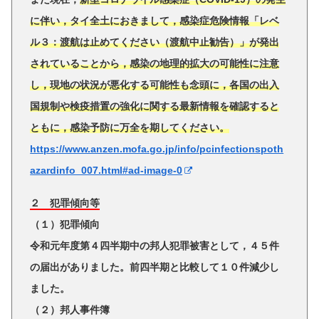
に伴い，タイ全土におきまして，感染症危険情報「レベ
ル３：渡航は止めてください（渡航中止勧告）」が発出
されていることから，感染の地理的拡大の可能性に注意
し，現地の状況が悪化する可能性も念頭に，各国の出入
国規制や検疫措置の強化に関する最新情報を確認すると
ともに，感染予防に万全を期してください。
https://www.anzen.mofa.go.jp/info/pcinfectionspoth
azardinfo_007.html#ad-image-0
２ 犯罪傾向等
（１）犯罪傾向
令和元年度第４四半期中の邦人犯罪被害として，４５件
の届出がありました。前四半期と比較して１０件減少し
ました。
（２）邦人事件簿