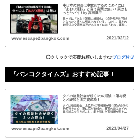
◆日本の10倍は事故死するのにタイには
『あおり運転』と言う言葉は無い！実はも
っとヤバイ！by 高田胤臣
日本では『あおり運転の厳罰化』で免許取消が可能
となったと盛んに報道されている。しかし、日本の
10倍以上交通事故死があるタイには『あおり運転』
という言葉がないと…
2021/02/12
www.escape2bangkok.com
⭕️クリックで応援お願いします👉
ブログ村
『バンコクタイムズ』おすすめ記事！
タイの格差社会が続く3つの理由：贈与税
と相続税と固定資産税！
タイは格差社会、上位1%の富裕層が持つ富が全体の
約67%を占め、更に広がる傾向…貧富の差はタイの
政治対立を引き起こし、罪を犯した富裕層が罰を免
れることも珍しくない。格差を広げる理由は3つ、贈
与税、相続税、そして日本で言う固定資産税が…
2023/04/27
www.escape2bangkok.com