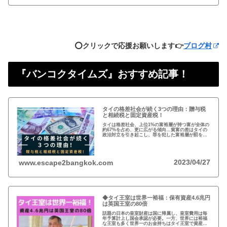
⭕️クリックで応援お願いします👉
ブログ村
『バンコクタイムズ』おすすめ記事！
タイの格差社会が続く3つの理由：贈与税
と相続税と固定資産税！
タイは格差社会、上位1%の富裕層が持つ富が全体の
約67%を占め、更に広がる傾向…貧富の差はタイの
政治対立を引き起こし、罪を犯した富裕層が罰を免
れることも珍しくない。格差を広げる理由は3つ、贈
与税、相続税、そして日本で言う固定資産税が…
2023/04/27
www.escape2bangkok.com
◆タイ王室は世界一裕福：保有資産4.6兆円
は英国王室の80倍
話題の日本の皇室財産は国に帰属し、皇室費用は毎
年予算計上し国会承認が必要。一方、世界には裕福
な王室も多く世界一のお金持ちはタイ王室で資産は