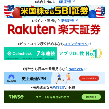
●総合力No.１、
SBI証券
●ポイント連携なら
楽天証券
●ビットコイン積立始めるなら
コインチェック
●海外から日本の番組見るなら
NordVPN
●海外送金なら
WISE
がお得！