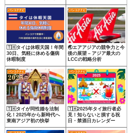
7700円の選定療養費が示
会
す医療サービスの未来
バンコクナビ
バンコクナビ
🇹🇭タイは休暇天国！年間
🌏エアアジアの競争力と今
30日、気軽に休める傷病
後の展望 – アジア最大の
休暇制度
LCCの戦略分析
バンコクナビ
バンコクナビ
🇹🇭タイが同性婚を法制
🇹🇭2025年タイ旅行者必
化！2025年から新時代へ
見！知らないと損する祝
東南アジア初の快挙
日・禁酒日カレンダー
バンコクナビ
バンコクナビ