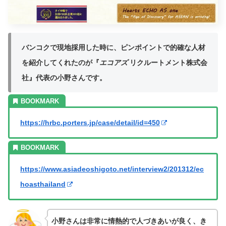
バンコクで現地採用した時に、ピンポイントで的確な人材
を紹介してくれたのが『
エコアズ
リクルートメント株式会
社』代表の小野さんです。
https://hrbc.porters.jp/case/detail/id=450
https://www.asiadeoshigoto.net/interview2/201312/ec
hoasthailand
小野さんは非常に情熱的で人づきあいが良く、き