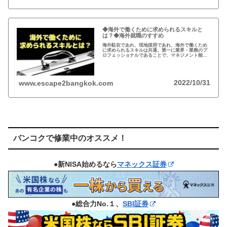
◆海外で働くために求められるスキルと
は？◆海外就職のすすめ
海外駐在であれ、現地採用であれ、海外で働くため
に求められるスキルは共通。第一に業界・業務のプ
ロフェッショナルであることで、マネジメント能力
と英語が続く。特に、東南アジアで働く場合は、ロ
ーカルスタッフの管理など必要に迫られる。
2022/10/31
www.escape2bangkok.com
バンコクで修業中のオススメ！
●新NISA始めるなら
マネックス証券
●総合力No.１、
SBI証券