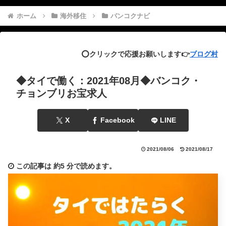
ホーム
海外移住
バンコクナビ
⭕️クリックで応援お願いします👉
ブログ村
◆タイで働く：2021年08月◆バンコク・
チョンブリお宝求人
X
Facebook
LINE
2021/08/06
2021/08/17
この記事は
約5 分
で読めます。