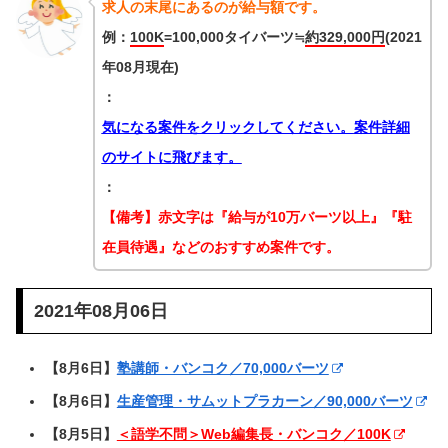
求人の末尾にあるのが給与額です。
例：
100K
=100,000タイバーツ≒
約329,000円
(2021
年08月現在)
：
気になる案件をクリックしてください。
案件詳細
のサイトに飛びます。
：
【備考】
赤文字は『給与が10万バーツ以上』『駐
在員待遇』などのおすすめ案件です。
2021年08月06日
【8月6日】
塾講師・バンコク／70,000バーツ
【8月6日】
生産管理・サムットプラカーン／90,000バーツ
【8月5日】
＜語学不問＞Web編集長・バンコク／100K