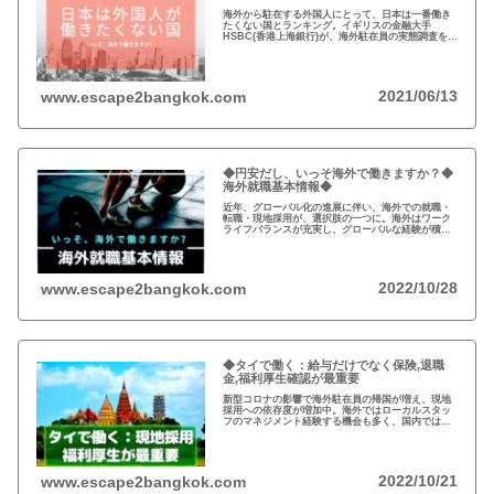
海外から駐在する外国人にとって、日本は一番働き
たくない国とランキング。イギリスの金融大手
HSBC(香港上海銀行)が、海外駐在員の実態調査を発
表。日本は、収入やワークライフバランスなどで最
下位。いっそ、海外で働きますか！
2021/06/13
www.escape2bangkok.com
◆円安だし、いっそ海外で働きますか？◆
海外就職基本情報◆
近年、グローバル化の進展に伴い、海外での就職・
転職・現地採用が、選択肢の一つに。海外はワーク
ライフバランスが充実し、グローバルな経験が積め
て市場価値の向上も。新型コロナの影響もあり駐在
員ではなく、現地採用に裁量を持たせる企業が増加
中。
2022/10/28
www.escape2bangkok.com
◆タイで働く：給与だけでなく保険,退職
金,福利厚生確認が最重要
新型コロナの影響で海外駐在員の帰国が増え、現地
採用への依存度が増加中。海外ではローカルスタッ
フのマネジメント経験する機会も多く、国内ではで
きない経験。就職活動の際、給与だけではなく保険
や退職金などの福利厚生の確認が重要。
2022/10/21
www.escape2bangkok.com