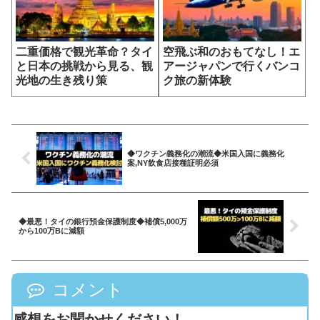
二重価格で観光革命？タイ
空飛ぶ和のおもてなし！エ
と日本の挑戦から見る、観
アージャパンで行くバンコ
光地の生き残り策
ク旅の新体験
◆ワクチン義務化の潮流◆米国入国に義務化
案,NY飲食店接種証明必須
◆最悪！タイの銀行預金保護制度◆補償5,000万
から100万Bに減額
コメント
感想をお聞かせください！