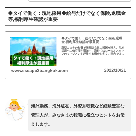
◆タイで働く：現地採用◆給与だけでなく保険,退職金
等,福利厚生確認が重要
◆タイで働く：給与だけでなく保険,退職
金,福利厚生確認が最重要
新型コロナの影響で海外駐在員の帰国が増え、現地
採用への依存度が増加中。海外ではローカルスタッ
フのマネジメント経験する機会も多く、国内ではで
きない経験。就職活動の際、給与だけではなく保険
や退職金などの福利厚生の確認が重要。
2022/10/21
www.escape2bangkok.com
海外勤務、海外駐在、外資系転職など経験豊富な
管理人が、みなさまの転職に役立つヒントをお伝
えします。