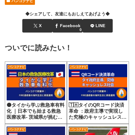
バンコクナビ
◆シェアして、友達にもおしえてあげよう◆
X
Facebook
LINE
0
ついでに読みたい！
バンコクナビ
バンコクナビ
🟠タイから学ぶ救急車有料
🇹🇭タイのQRコード決済
化 ｜日本でも始まる救急
革命 ：政府主導で実現し
医療改革- 茨城県が挑む
た究極のキャッシュレス社
7700円の選定療養費が示
会
す医療サービスの未来
バンコクナビ
バンコクナビ