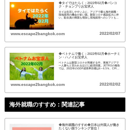
◆タイではたらく：2022年02月◆バンコ
ク・チョンブリお宝求人
タイは生活しやすい上に、アジアで最も海外就職・
現地採用の機会が多い国。新型コロナ感染拡大に伴
い、駐在員の帰国も増加し現地採用へのシフトも加
速。高額給与案件も散見される2022年02月のタイの
お宝求人をお届け！
2022/02/07
www.escape2bangkok.com
◆ベトナムで働く：2022年02月◆ホーチミ
ン・ハノイお宝求人
ベトナムは新型コロナが再燃する中、東南アジアで
一人勝ちと言われるほどに経済回復。JETROの報告
では、2022年のGDP成長率目標は6～6.5％、CPI上
昇率4％目標。長期的に成長期待の2022年02月のベ
トナムのお宝求人をお届け！
2022/02/02
www.escape2bangkok.com
海外就職のすすめ：関連記事
◆海外就職のすすめ◆日本は外国人が働き
たくない国ランキング首位！