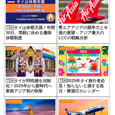
🇹🇭タイは休暇天国！年間
🌏エアアジアの競争力と今
30日、気軽に休める傷病
後の展望 – アジア最大の
休暇制度
LCCの戦略分析
バンコクナビ
バンコクナビ
🇹🇭タイが同性婚を法制
🇹🇭2025年タイ旅行者必
化！2025年から新時代へ
見！知らないと損する祝
東南アジア初の快挙
日・禁酒日カレンダー
バンコクナビ
バンコクナビ