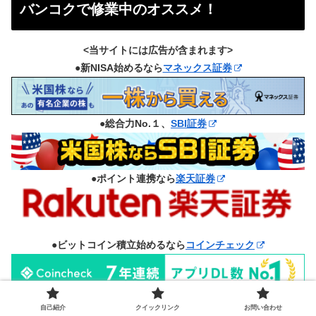
バンコクで修業中のオススメ！
<当サイトには広告が含まれます>
●新NISA始めるなら
マネックス証券
●総合力No.１、
SBI証券
●ポイント連携なら
楽天証券
●ビットコイン積立始めるなら
コインチェック
自己紹介
クイックリンク
お問い合わせ