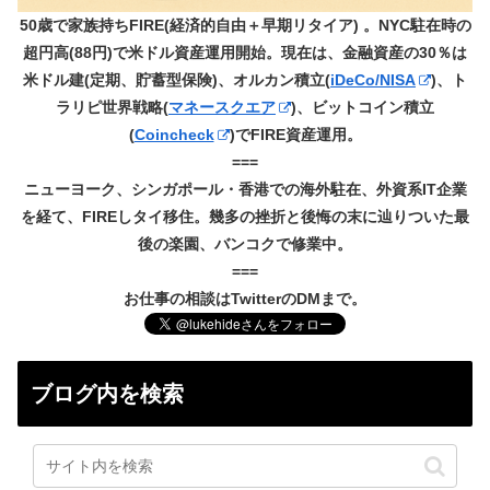
50歳で家族持ちFIRE(経済的自由＋早期リタイア) 。NYC駐在時の
超円高(88円)で米ドル資産運用開始。現在は、金融資産の30％は
米ドル建(定期、貯蓄型保険)、オルカン積立(
iDeCo/NISA
)、ト
ラリピ世界戦略(
マネースクエア
)、ビットコイン積立
(
Coincheck
)でFIRE資産運用。
===
ニューヨーク、シンガポール・香港での海外駐在、外資系IT企業
を経て、FIREしタイ移住。幾多の挫折と後悔の末に辿りついた最
後の楽園、バンコクで修業中。
===
お仕事の相談はTwitterのDMまで。
ブログ内を検索