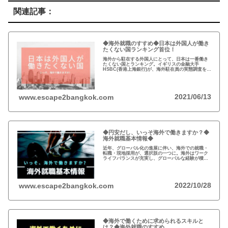
関連記事：
◆海外就職のすすめ◆日本は外国人が働き
たくない国ランキング首位！
海外から駐在する外国人にとって、日本は一番働き
たくない国とランキング。イギリスの金融大手
HSBC(香港上海銀行)が、海外駐在員の実態調査を発
表。日本は、収入やワークライフバランスなどで最
下位。いっそ、海外で働きますか！
2021/06/13
www.escape2bangkok.com
◆円安だし、いっそ海外で働きますか？◆
海外就職基本情報◆
近年、グローバル化の進展に伴い、海外での就職・
転職・現地採用が、選択肢の一つに。海外はワーク
ライフバランスが充実し、グローバルな経験が積め
て市場価値の向上も。新型コロナの影響もあり駐在
員ではなく、現地採用に裁量を持たせる企業が増加
中。
2022/10/28
www.escape2bangkok.com
◆海外で働くために求められるスキルと
は？◆海外就職のすすめ