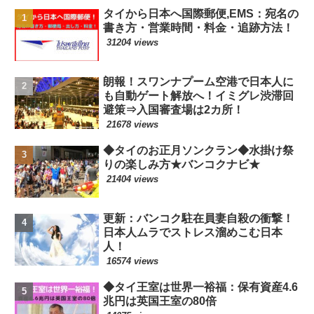
タイから日本へ国際郵便,EMS：宛名の
書き方・営業時間・料金・追跡方法！
31204 views
朗報！スワンナプーム空港で日本人に
も自動ゲート解放へ！イミグレ渋滞回
避策⇒入国審査場は2カ所！
21678 views
◆タイのお正月ソンクラン◆水掛け祭
りの楽しみ方★バンコクナビ★
21404 views
更新：バンコク駐在員妻自殺の衝撃！
日本人ムラでストレス溜めこむ日本
人！
16574 views
◆タイ王室は世界一裕福：保有資産4.6
兆円は英国王室の80倍