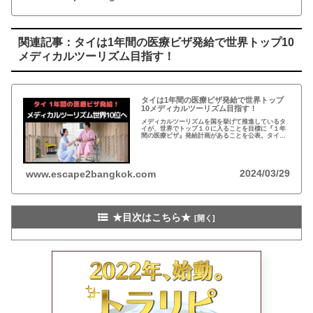
関連記事：タイは1年間の医療ビザ発給で世界トップ10
メディカルツーリズム目指す！
タイは1年間の医療ビザ発給で世界トップ
10メディカルツーリズム目指す！
メディカルツーリズムを国を挙げて推進しているタ
イが、世界でトップ１０に入ることを目標に『１年
間の医療ビザ』発給計画があることを公表。タイは1
年間の医療ビザ発給で世界トップ10メディカルツー
リズム目指す！
2024/03/29
www.escape2bangkok.com
★目次はこちら★