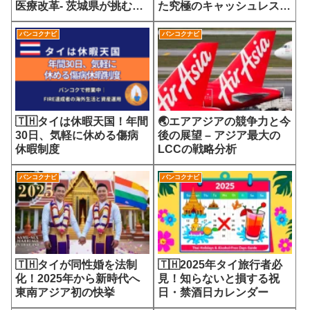
医療改革- 茨城県が挑む
た究極のキャッシュレス社
7700円の選定療養費が示
会
す医療サービスの未来
バンコクナビ
バンコクナビ
🇹🇭タイは休暇天国！年間
🌏エアアジアの競争力と今
30日、気軽に休める傷病
後の展望 – アジア最大の
休暇制度
LCCの戦略分析
バンコクナビ
バンコクナビ
🇹🇭タイが同性婚を法制
🇹🇭2025年タイ旅行者必
化！2025年から新時代へ
見！知らないと損する祝
東南アジア初の快挙
日・禁酒日カレンダー