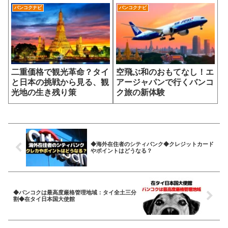
バンコクナビ
バンコクナビ
二重価格で観光革命？タイ
空飛ぶ和のおもてなし！エ
と日本の挑戦から見る、観
アージャパンで行くバンコ
光地の生き残り策
ク旅の新体験
◆海外在住者のシティバンク◆クレジットカード
やポイントはどうなる？
◆バンコクは最高度厳格管理地域：タイ全土三分
割◆在タイ日本国大使館