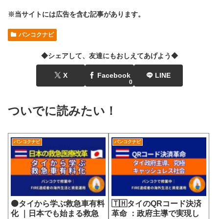
※当サイトには広告を含む記事があります。
バンコクナビ
◆シェアして、友達にもおしえてあげよう◆
X
Facebook
LINE
0
ついでに読みたい！
バンコクナビ
バンコクナビ
🟠タイから学ぶ救急車有料
🇹🇭タイのQRコード決済
化 ｜日本でも始まる救急
革命 ：政府主導で実現し