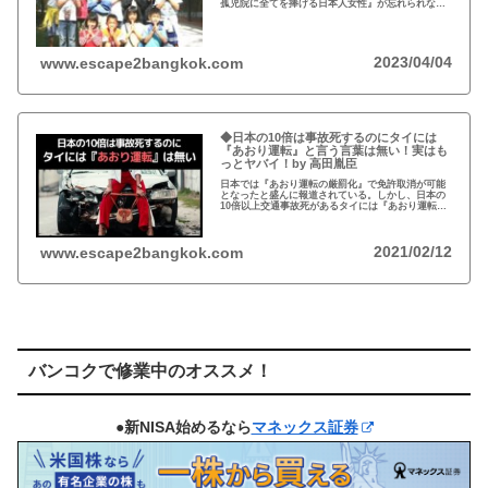
孤児院に全てを捧げる日本人女性』が忘れられな
い。チェンマイのバーンロムサイ(HIVに母子感染し
た孤児たちの生活施設)にその人が…
2023/04/04
www.escape2bangkok.com
◆日本の10倍は事故死するのにタイには
『あおり運転』と言う言葉は無い！実はも
っとヤバイ！by 高田胤臣
日本では『あおり運転の厳罰化』で免許取消が可能
となったと盛んに報道されている。しかし、日本の
10倍以上交通事故死があるタイには『あおり運転』
という言葉がないと…
2021/02/12
www.escape2bangkok.com
バンコクで修業中のオススメ！
●新NISA始めるなら
マネックス証券