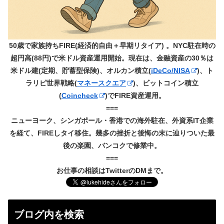
50歳で家族持ちFIRE(経済的自由＋早期リタイア) 。NYC駐在時の
超円高(88円)で米ドル資産運用開始。現在は、金融資産の30％は
米ドル建(定期、貯蓄型保険)、オルカン積立(
iDeCo/NISA
)、ト
ラリピ世界戦略(
マネースクエア
)、ビットコイン積立
(
Coincheck
)でFIRE資産運用。
===
ニューヨーク、シンガポール・香港での海外駐在、外資系IT企業
を経て、FIREしタイ移住。幾多の挫折と後悔の末に辿りついた最
後の楽園、バンコクで修業中。
===
お仕事の相談はTwitterのDMまで。
ブログ内を検索