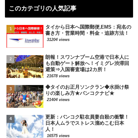
このカテゴリの人気記事
タイから日本へ国際郵便,EMS：宛名の
書き方・営業時間・料金・追跡方法！
31204 views
朗報！スワンナプーム空港で日本人に
も自動ゲート解放へ！イミグレ渋滞回
避策⇒入国審査場は2カ所！
21678 views
◆タイのお正月ソンクラン◆水掛け祭
りの楽しみ方★バンコクナビ★
21404 views
更新：バンコク駐在員妻自殺の衝撃！
日本人ムラでストレス溜めこむ日本
人！
16575 views