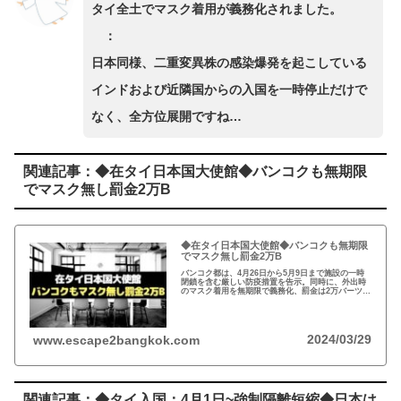
タイ全土でマスク着用が義務化されました。
：
日本同様、二重変異株の感染爆発を起こしている
インドおよび近隣国からの入国を一時停止だけで
なく、全方位展開ですね…
関連記事：◆在タイ日本国大使館◆バンコクも無期限
でマスク無し罰金2万B
◆在タイ日本国大使館◆バンコクも無期限
でマスク無し罰金2万B
バンコク都は、4月26日から5月9日まで施設の一時
閉鎖を含む厳しい防疫措置を告示。同時に、外出時
のマスク着用を無期限で義務化、罰金は2万バーツ
(約7万円)以下も発出。また、二重変異株の感染爆発
を起こしているインドおよび近隣国からの入国を一
時停止。
2024/03/29
www.escape2bangkok.com
関連記事：◆タイ入国：4月1日~強制隔離短縮◆日本は