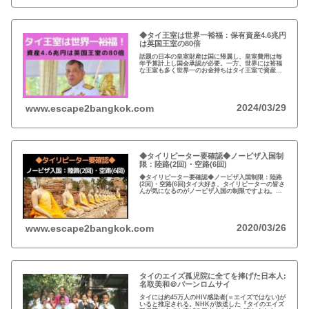
◆タイ王室は世界一裕福：保有資産4.6兆円
は英国王室の80倍
話題の日本の皇室財産は国に帰属し、皇室費用は毎
年予算計上し国会承認が必要。一方、世界には裕福
な王室も多く世界一のお金持ちはタイ王室で資産は
約4.6兆円。有名なイギリスのエリザエス女王でさえ
約550億円で、タイ王室はその80倍以上…
2024/03/29
www.escape2bangkok.com
◆タイリピーター要確認◆ノービザ入国制
限：陸路(2回)・空路(6回)
◆タイリピーター要確認◆ノービザ入国制限：陸路
(2回)・空路(6回)タイ大好き、タイリピーターの皆さ
んが気になるのがノービザ入国の制限ですよね。近
年の不法滞在者への取り締まりの強化を受け、ノー
ビザ入国や『ビザラン』への規制が強化されていま
す。
2020/03/26
www.escape2bangkok.com
タイのエイズ孤児院に全てを捧げた日本人:
名取美和＠バーンロムサイ
タイには約45万人のHIV感染者(＝エイズではない)が
いると推定される。NHKが放送した『タイのエイズ