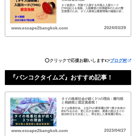
タイ政府が、空路で入国する外国人入国カード
(TM6)記入を免除。入国審査の渋滞緩和のための暫
定措置のため、タイ入国者は最新情報の確認が必
要。以前から必要性に疑問あり評判の悪いTM6、い
っそのこと永久にやめれば？
2024/03/29
www.escape2bangkok.com
⭕️クリックで応援お願いします👉
ブログ村
『バンコクタイムズ』おすすめ記事！
タイの格差社会が続く3つの理由：贈与税
と相続税と固定資産税！
タイは格差社会、上位1%の富裕層が持つ富が全体の
約67%を占め、更に広がる傾向…貧富の差はタイの
政治対立を引き起こし、罪を犯した富裕層が罰を免
れることも珍しくない。格差を広げる理由は3つ、贈
与税、相続税、そして日本で言う固定資産税が…
2023/04/27
www.escape2bangkok.com