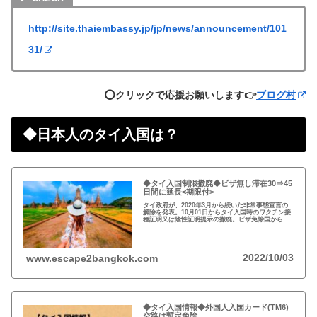
http://site.thaiembassy.jp/jp/news/announcement/101
31/
⭕️クリックで応援お願いします👉
ブログ村
◆日本人のタイ入国は？
◆タイ入国制限撤廃◆ビザ無し滞在30⇒45
日間に延長<期限付>
タイ政府が、2020年3月から続いた非常事態宣言の
解除を発表。10月01日からタイ入国時のワクチン接
種証明又は陰性証明提示の撤廃。ビザ免除国からの
渡航者の滞在可能期間を30日から45日間に延長。
2022/10/03
www.escape2bangkok.com
◆タイ入国情報◆外国人入国カード(TM6)
空路は暫定免除