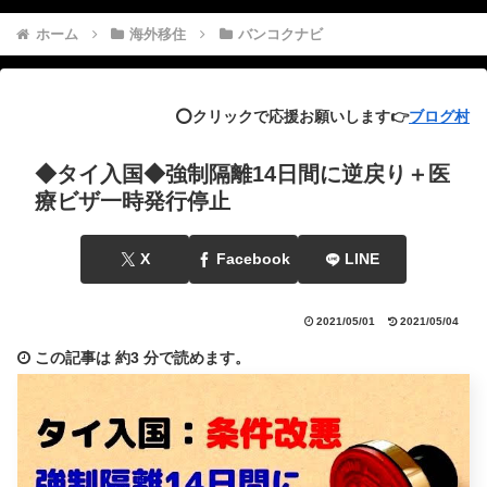
ホーム
海外移住
バンコクナビ
⭕️クリックで応援お願いします👉
ブログ村
◆タイ入国◆強制隔離14日間に逆戻り＋医
療ビザ一時発行停止
X
Facebook
LINE
2021/05/01
2021/05/04
この記事は
約3 分
で読めます。