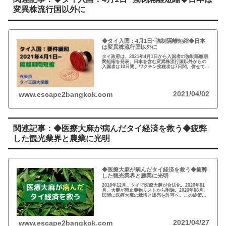
変異株流行国以外に
◆タイ入国：4月1日~強制隔離短縮◆日本
は変異株流行国以外に
タイ政府は、2021年4月1日から入国者の強制隔離期
間短縮を発表。日本を含む変異株流行国以外からの
入国者は10日間、ワクチン接種者は7日間。併せて、
対象となるワクチン(シノバック、アストラゼネカ、
ファイザー、モデルナ)も公開。
2021/04/02
www.escape2bangkok.com
関連記事：◆医療大麻が病んだタイ経済を救う◆疲弊
した観光業界と農業に光明
◆医療大麻が病んだタイ経済を救う◆疲弊
した観光業界と農業に光明
2018年12月、タイで医療大麻が合法化。2020年01
月、大麻が禁止薬物リストから削除。2020年08月、
民間に医療大麻の栽培と販売を許可へ。この施策
で、農家が大麻の栽培と販売が可能となり、大麻に
よるメディカルツーリズムも合法化へ。
2021/04/27
www.escape2bangkok.com