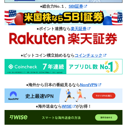
●総合力No.１、
SBI証券
●ポイント連携なら
楽天証券
●ビットコイン積立始めるなら
コインチェック
●海外から日本の番組見るなら
NordVPN
●海外送金なら
WISE
がお得！