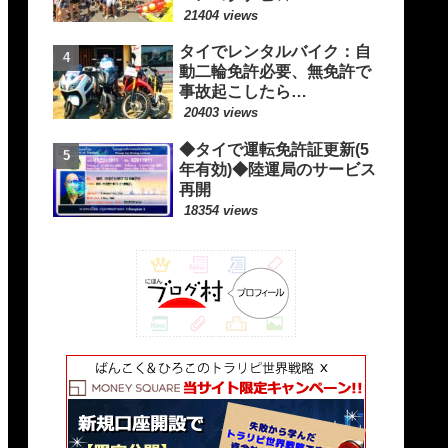
21404 views
タイでレンタルバイク：自
動二輪免許必要、無免許で
事故起こしたら…
20403 views
◆タイで運転免許証更新(5
年有効)◆陸運局のサービス
再開
18354 views