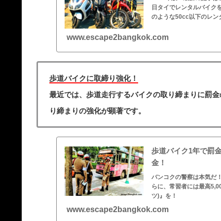
日タイでレンタルバイク
のような50cc以下のレンタ
www.escape2bangkok.com
歩道バイクに取締り強化！
最近では、歩道走行するバイクの取り締まりに罰金
り締まりの強化が顕著です。
歩道バイク1年で罰
金！
バンコクの警察は本気だ！
らに、常習者には最高5,0
ツ)』を！
www.escape2bangkok.com