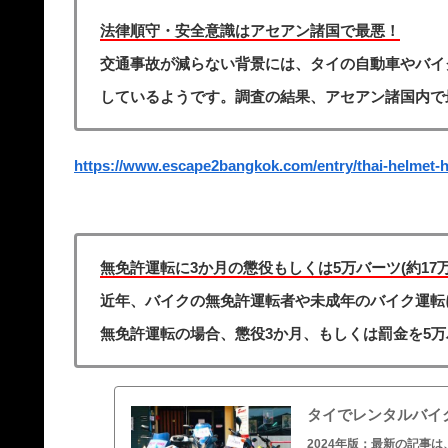
法律順守・安全意識はアセアン諸国で最悪！
交通事故が減らない背景には、タイの自動車やバイ
しているようです。調査の結果、アセアン諸国内で
https://www.escape2bangkok.com/entry/thai-helmet-h
無免許運転に3か月の懲役もしくは5万バーツ(約17
近年、バイクの無免許運転者や未成年のバイク運転
無免許運転の場合、懲役3か月、もしくは罰金を5万バ
タイでレンタルバイ
2024年版：最新の記事は、