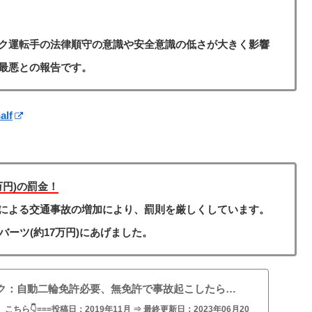
ク運転手の法律順守の意識や安全意識の低さが大きく影響
最悪との報告です。
alf
万円)の罰金！
による交通事故の増加により、罰則を厳しくしています。
ーツ(約17万円)にあげました。
ク：自動二輪免許必要、無免許で事故起こしたら…
こちら👇===投稿日：2019年11月 ⇒ 最終更新日：2023年06月20