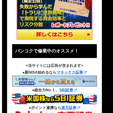
バンコクで修業中のオススメ！
<当サイトには広告が含まれます>
●新NISA始めるなら
マネックス証券
●総合力No.１、
SBI証券
●ポイント連携なら
楽天証券