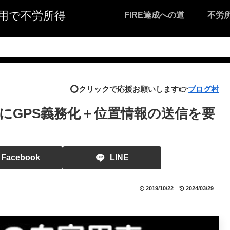
I活用で不労所得
FIRE達成への道
不労
⭕️クリックで応援お願いします👉
ブログ村
にGPS義務化＋位置情報の送信を要
Facebook
LINE
2019/10/22
2024/03/29