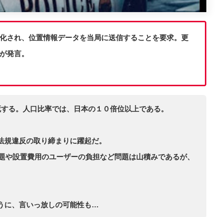
務化され、位置情報データを当局に送信することを要求。更
臣が発言。
死する。人口比率では、日本の１０倍位以上である。
法規違反の取り締まりに躍起だ。
問題や設置費用のユーザーの負担など問題は山積みであるが、
うに、言いっ放しの可能性も…