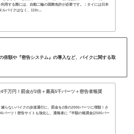
を利用する際には、自動二輪の国際免許が必要です。：タイには日本
ルバイクはなく、110c...
の倍額や『密告システム』の導入など、バイクに関する取
金4千万円！罰金が2倍＋最高5千バーツ＋密告者報奨
減らないバイクの歩道通行に、罰金を2倍の2000バーツに増額！さ
00バーツ！密告サイトも強化し、通報者に『半額の報奨金(2500バー