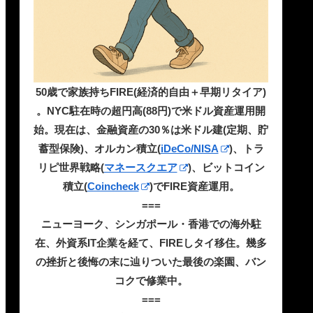
50歳で家族持ちFIRE(経済的自由＋早期リタイア)
。NYC駐在時の超円高(88円)で米ドル資産運用開
始。現在は、金融資産の30％は米ドル建(定期、貯
蓄型保険)、オルカン積立(
iDeCo/NISA
)、トラ
リピ世界戦略(
マネースクエア
)、ビットコイン
積立(
Coincheck
)でFIRE資産運用。
===
ニューヨーク、シンガポール・香港での海外駐
在、外資系IT企業を経て、FIREしタイ移住。幾多
の挫折と後悔の末に辿りついた最後の楽園、バン
コクで修業中。
===