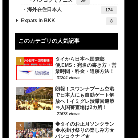
バンコクでテニス
29
海外在住日本人
174
Expats in BKK
8
このカテゴリの人気記事
タイから日本へ国際郵
便,EMS：宛名の書き方・営
業時間・料金・追跡方法！
31204 views
朗報！スワンナプーム空港
で日本人にも自動ゲート解
放へ！イミグレ渋滞回避策
⇒入国審査場は2カ所！
21678 views
◆タイのお正月ソンクラン
◆水掛け祭りの楽しみ方★
バンコクナビ★