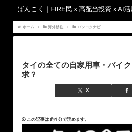
ばんこく｜FIRE民 x 高配当投資 x A
ホーム
海外移住
バンコクナビ
タイの全ての自家用車・バイク
求？
X
この記事は
約4 分
で読めます。