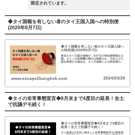
限定されています。
◆タイ国籍を有しない者のタイ王国入国への特別便
(2020年8月7日)
◆タイ国籍を有しない者のタイ王国入国へ
の特別便(2020年8月7日)
東京のタイ王国大使館が、8月7日の特別便情報を公
開。タイへの民間機の飛行は制限され、日本人が入
国を希望する場合は、タイ大使館による特別便の割
当が必要。7月31日の特別便は公開から間も無く満席
となった。
2024/03/29
www.escape2bangkok.com
◆タイの非常事態宣言◆8月末まで4度目の延長！全土
で抗議デモ続く！
◆タイの非常事態宣言◆8月末まで4度目の
延長！全土で抗議デモ続く！
タイ政府は3月末に発令した非常事態宣言を4度延長