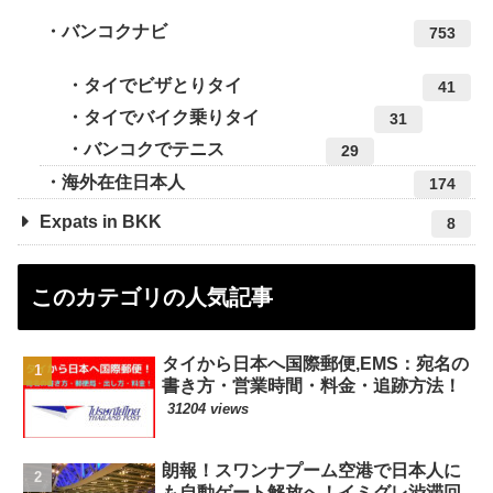
バンコクナビ
753
タイでビザとりタイ
41
タイでバイク乗りタイ
31
バンコクでテニス
29
海外在住日本人
174
Expats in BKK
8
このカテゴリの人気記事
タイから日本へ国際郵便,EMS：宛名の
書き方・営業時間・料金・追跡方法！
31204 views
朗報！スワンナプーム空港で日本人に
も自動ゲート解放へ！イミグレ渋滞回