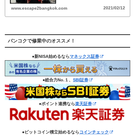
2021/02/12
www.escape2bangkok.com
バンコクで修業中のオススメ！
●新NISA始めるなら
マネックス証券
●総合力No.１、
SBI証券
●ポイント連携なら
楽天証券
●ビットコイン積立始めるなら
コインチェック