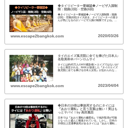
◆タイリピーター要確認◆ノービザ入国制
限：陸路(2回)・空路(6回)
◆タイリピーター要確認◆ノービザ入国制限：陸路
(2回)・空路(6回)タイ大好き、タイリピーターの皆さ
んが気になるのがノービザ入国の制限ですよね。近
年の不法滞在者への取り締まりの強化を受け、ノー
ビザ入国や『ビザラン』への規制が強化されていま
す。
2020/03/26
www.escape2bangkok.com
タイのエイズ孤児院に全てを捧げた日本人:
名取美和＠バーンロムサイ
タイには約45万人のHIV感染者(＝エイズではない)が
いると推定される。NHKが放送した『タイのエイズ
孤児院に全てを捧げる日本人女性』が忘れられな
い。チェンマイのバーンロムサイ(HIVに母子感染し
た孤児たちの生活施設)にその人が…
2023/04/04
www.escape2bangkok.com
◆日本の10倍は事故死するのにタイには
『あおり運転』と言う言葉は無い！実はも
っとヤバイ！by 高田胤臣
日本では『あおり運転の厳罰化』で免許取消が可能
となったと盛んに報道されている。しかし、日本の
10倍以上交通事故死があるタイには『あおり運転』
という言葉がないと…