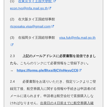
(1)
在東京タイ王国大使館
econ.tyo@mfa.mail.go.th
(2) 在大阪タイ王国総領事館
rtcgosaka.visa@gmail.com
(3) 在福岡タイ王国総領事館
visa.fuk@mfa.mail.go.th
2.3
上記のメールアドレスに必要書類
を
送信できまし
たら、
こちらのリンクにて必要情報をご登録下さい
。
→
https://forms.gle/8hxsi9jCVnHeyuCC6
2.4 必要書類をお送りいただき、指定リンクよりご登
録完了後、航空券購入に関する情報や手続きは申請者のE
メールに送られます。申請者は航空会社で直接購入しな
ければなりません。
出発日の４日前までに航空券購入確