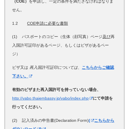
（
COE
）
を申請し、一定の条件を満たさなければなりま
せん。
1.2
COE
申請に必要な書類
(1) パスポートのコピー（生体（顔写真）ページ
及び
再
入国許可証印があるページ、もしくはビザがあるペー
ジ）
ビザ又は
再入国許可証印については、
こちらからご確認
下さい。
有効のビザまた再入国許可を持っていない場合、
http://vabo.thaiembassy.jp/vabo/index.php
にて申請を
行ってください。
(2) 記入済みの申告書(Declaration Form)
(
こちらから
ダウンロード
)