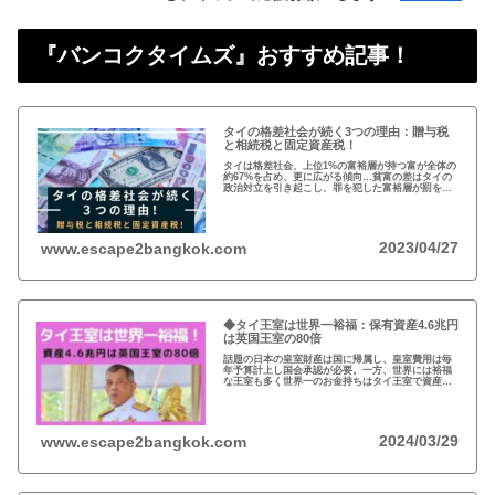
『バンコクタイムズ』おすすめ記事！
タイの格差社会が続く3つの理由：贈与税
と相続税と固定資産税！
タイは格差社会、上位1%の富裕層が持つ富が全体の
約67%を占め、更に広がる傾向…貧富の差はタイの
政治対立を引き起こし、罪を犯した富裕層が罰を免
れることも珍しくない。格差を広げる理由は3つ、贈
与税、相続税、そして日本で言う固定資産税が…
2023/04/27
www.escape2bangkok.com
◆タイ王室は世界一裕福：保有資産4.6兆円
は英国王室の80倍
話題の日本の皇室財産は国に帰属し、皇室費用は毎
年予算計上し国会承認が必要。一方、世界には裕福
な王室も多く世界一のお金持ちはタイ王室で資産は
約4.6兆円。有名なイギリスのエリザエス女王でさえ
約550億円で、タイ王室はその80倍以上…
2024/03/29
www.escape2bangkok.com