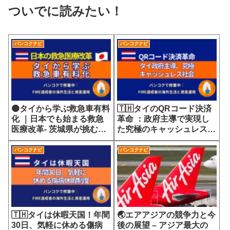
ついでに読みたい！
バンコクナビ
バンコクナビ
🟠タイから学ぶ救急車有料
🇹🇭タイのQRコード決済
化 ｜日本でも始まる救急
革命 ：政府主導で実現し
医療改革- 茨城県が挑む
た究極のキャッシュレス社
7700円の選定療養費が示
会
す医療サービスの未来
バンコクナビ
バンコクナビ
🇹🇭タイは休暇天国！年間
🌏エアアジアの競争力と今
30日、気軽に休める傷病
後の展望 – アジア最大の