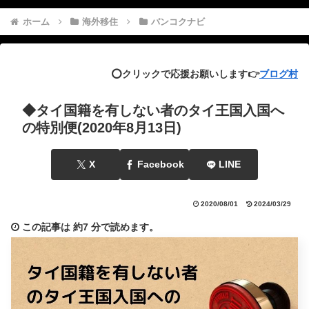
ホーム
海外移住
バンコクナビ
⭕️クリックで応援お願いします👉
ブログ村
◆タイ国籍を有しない者のタイ王国入国へ
の特別便(2020年8月13日)
X
Facebook
LINE
2020/08/01
2024/03/29
この記事は
約7 分
で読めます。