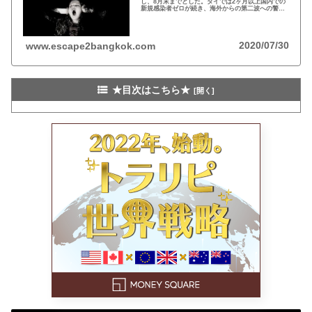
し、8月末までとした。タイでは2ヶ月以上国内での
新規感染者ゼロが続き、海外からの第二波への警戒
感が強い。一方、宣言の延長により政府の権限がさ
らに強化され、若者の抗議デモが続く…
2020/07/30
www.escape2bangkok.com
★目次はこちら★