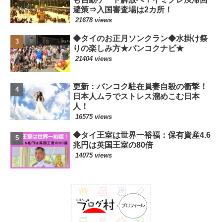
避策⇒入国審査場は2カ所！
21678 views
◆タイのお正月ソンクラン◆水掛け祭
りの楽しみ方★バンコクナビ★
21404 views
更新：バンコク駐在員妻自殺の衝撃！
日本人ムラでストレス溜めこむ日本
人！
16575 views
◆タイ王室は世界一裕福：保有資産4.6
兆円は英国王室の80倍
14075 views