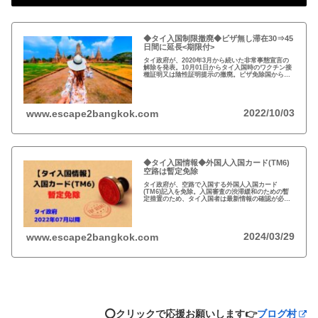
◆タイ入国制限撤廃◆ビザ無し滞在30⇒45
日間に延長<期限付>
タイ政府が、2020年3月から続いた非常事態宣言の
解除を発表。10月01日からタイ入国時のワクチン接
種証明又は陰性証明提示の撤廃。ビザ免除国からの
渡航者の滞在可能期間を30日から45日間に延長。
2022/10/03
www.escape2bangkok.com
◆タイ入国情報◆外国人入国カード(TM6)
空路は暫定免除
タイ政府が、空路で入国する外国人入国カード
(TM6)記入を免除。入国審査の渋滞緩和のための暫
定措置のため、タイ入国者は最新情報の確認が必
要。以前から必要性に疑問あり評判の悪いTM6、い
っそのこと永久にやめれば？
2024/03/29
www.escape2bangkok.com
⭕️クリックで応援お願いします👉
ブログ村