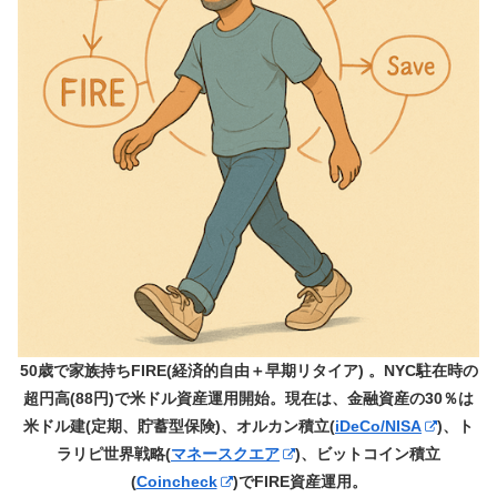
50歳で家族持ちFIRE(経済的自由＋早期リタイア) 。NYC駐在時の
超円高(88円)で米ドル資産運用開始。現在は、金融資産の30％は
米ドル建(定期、貯蓄型保険)、オルカン積立(
iDeCo/NISA
)、ト
ラリピ世界戦略(
マネースクエア
)、ビットコイン積立
(
Coincheck
)でFIRE資産運用。