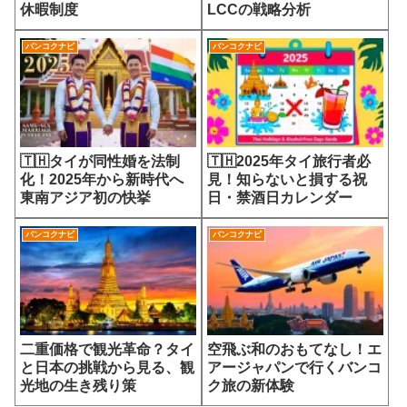
休暇制度
LCCの戦略分析
バンコクナビ
バンコクナビ
🇹🇭タイが同性婚を法制
🇹🇭2025年タイ旅行者必
化！2025年から新時代へ
見！知らないと損する祝
東南アジア初の快挙
日・禁酒日カレンダー
バンコクナビ
バンコクナビ
二重価格で観光革命？タイ
空飛ぶ和のおもてなし！エ
と日本の挑戦から見る、観
アージャパンで行くバンコ
光地の生き残り策
ク旅の新体験