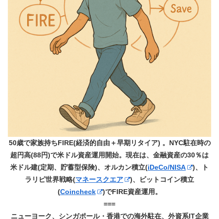
50歳で家族持ちFIRE(経済的自由＋早期リタイア) 。NYC駐在時の
超円高(88円)で米ドル資産運用開始。現在は、金融資産の30％は
米ドル建(定期、貯蓄型保険)、オルカン積立(
iDeCo/NISA
)、ト
ラリピ世界戦略(
マネースクエア
)、ビットコイン積立
(
Coincheck
)でFIRE資産運用。
===
ニューヨーク、シンガポール・香港での海外駐在、外資系IT企業