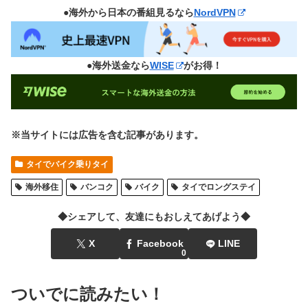
●海外から日本の番組見るなら
NordVPN
●海外送金なら
WISE
がお得！
※当サイトには広告を含む記事があります。
タイでバイク乗りタイ
海外移住
バンコク
バイク
タイでロングステイ
◆シェアして、友達にもおしえてあげよう◆
X
Facebook
LINE
0
ついでに読みたい！