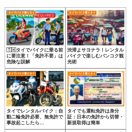
タイでバイク乗りタイ
タイでバイク乗りタイ
🇹🇭タイでバイクに乗る前
渋滞よサヨナラ！レンタル
に要注意！「免許不要」は
バイクで楽しむバンコク観
危険な誤解
光術
タイでバイク乗りタイ
タイでバイク乗りタイ
タイでレンタルバイク：自
タイでも運転免許は身分
動二輪免許必要、無免許で
証：日本の免許から切替・
事故起こしたら…
新規取得は簡単