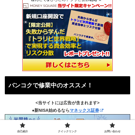
バンコクで修業中のオススメ！
<当サイトには広告が含まれます>
●新NISA始めるなら
マネックス証券
自己紹介
クイックリンク
お問い合わせ
●総合力No.１、
SBI証券