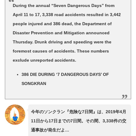
During the annual “Seven Dangerous Days” from
April 11 to 17, 3,338 road accidents resulted in 3,442
people injured and 386 dead, the Department of
Disaster Prevention and Mitigation announced
Thursday. Drunk driving and speeding were the
foremost causes of accidents. These numbers
exclude unreported accidents.
386 DIE DURING ‘7 DANGEROUS DAYS’ OF
SONGKRAN
今年のソンクラン『危険な7日間』は、2019年4月
11日から17日までの7日間。その間、3,338件の交
通事故が発生だよ…