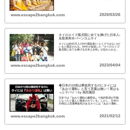
年の不法滞在者への取り締まりの強化を受け、ノー
ビザ入国や『ビザラン』への規制が強化されていま
す。
2020/03/26
www.escape2bangkok.com
タイのエイズ孤児院に全てを捧げた日本人:
名取美和＠バーンロムサイ
タイには約45万人のHIV感染者(＝エイズではない)が
いると推定される。NHKが放送した『タイのエイズ
孤児院に全てを捧げる日本人女性』が忘れられな
い。チェンマイのバーンロムサイ(HIVに母子感染し
た孤児たちの生活施設)にその人が…
2023/04/04
www.escape2bangkok.com
◆日本の10倍は事故死するのにタイには
『あおり運転』と言う言葉は無い！実はも
っとヤバイ！by 高田胤臣
日本では『あおり運転の厳罰化』で免許取消が可能
となったと盛んに報道されている。しかし、日本の
10倍以上交通事故死があるタイには『あおり運転』
という言葉がないと…
2021/02/12
www.escape2bangkok.com