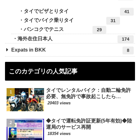
タイでビザとりタイ
41
タイでバイク乗りタイ
31
バンコクでテニス
29
海外在住日本人
174
Expats in BKK
8
このカテゴリの人気記事
タイでレンタルバイク：自動二輪免許
必要、無免許で事故起こしたら…
20403 views
◆タイで運転免許証更新(5年有効)◆陸
運局のサービス再開
18354 views