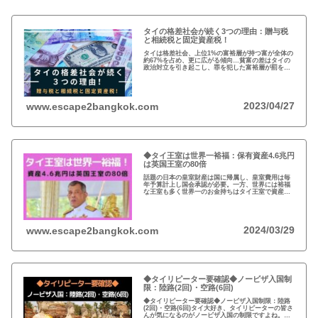
タイの格差社会が続く3つの理由：贈与税
と相続税と固定資産税！
タイは格差社会、上位1%の富裕層が持つ富が全体の
約67%を占め、更に広がる傾向…貧富の差はタイの
政治対立を引き起こし、罪を犯した富裕層が罰を免
れることも珍しくない。格差を広げる理由は3つ、贈
与税、相続税、そして日本で言う固定資産税が…
2023/04/27
www.escape2bangkok.com
◆タイ王室は世界一裕福：保有資産4.6兆円
は英国王室の80倍
話題の日本の皇室財産は国に帰属し、皇室費用は毎
年予算計上し国会承認が必要。一方、世界には裕福
な王室も多く世界一のお金持ちはタイ王室で資産は
約4.6兆円。有名なイギリスのエリザエス女王でさえ
約550億円で、タイ王室はその80倍以上…
2024/03/29
www.escape2bangkok.com
◆タイリピーター要確認◆ノービザ入国制
限：陸路(2回)・空路(6回)
◆タイリピーター要確認◆ノービザ入国制限：陸路
(2回)・空路(6回)タイ大好き、タイリピーターの皆さ
んが気になるのがノービザ入国の制限ですよね。近