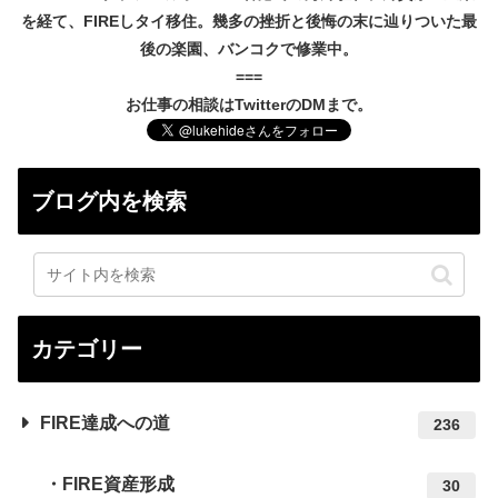
を経て、FIREしタイ移住。幾多の挫折と後悔の末に辿りついた最
後の楽園、バンコクで修業中。
===
お仕事の相談はTwitterのDMまで。
ブログ内を検索
カテゴリー
FIRE達成への道
236
FIRE資産形成
30