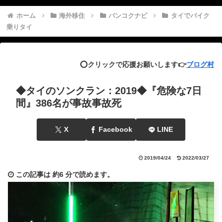
ホーム
海外移住
バンコクナビ
タイでバイク
乗りタイ
⭕️クリックで応援お願いします👉
ブログ村
◆タイのソンクラン：2019◆『危険な7日
間』386名が事故事故死
X
Facebook
LINE
2019/04/24
2022/03/27
この記事は
約6 分
で読めます。