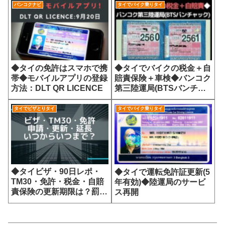
バンコクナビ
タイでバイク乗りタイ
◆タイの免許はスマホで携
◆タイでバイクの税金＋自
帯◆モバイルアプリの登録
賠責保険＋車検◆バンコク
方法：DLT QR LICENCE
第三陸運局(BTSバンチャ
ック)
タイでビザとりタイ
タイでバイク乗りタイ
◆タイビザ・90日レポ・
◆タイで運転免許証更新(5
TM30・免許・税金・自賠
年有効)◆陸運局のサービ
責保険の更新期限は？罰金
ス再開
は？