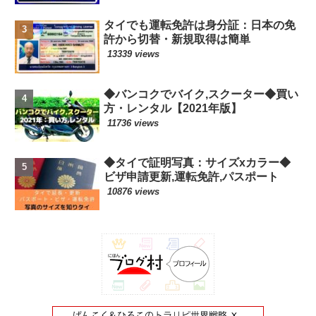
タイでも運転免許は身分証：日本の免
許から切替・新規取得は簡単
13339 views
◆バンコクでバイク,スクーター◆買い
方・レンタル【2021年版】
11736 views
◆タイで証明写真：サイズxカラー◆
ビザ申請更新,運転免許,パスポート
10876 views