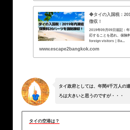
◆タイの入国税：20
徴収！
2019年09月09日追
応することを恐れ、保険料の強制
foreign visitors｜Ba...
www.escape2bangkok.com
タイ政府としては、年間4千万人の
ろは大きいと思うのですが・・・
タイの空港は？