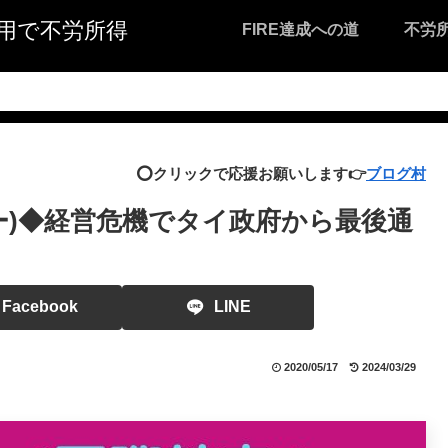
I活用で不労所得
FIRE達成への道
不労
⭕️クリックで応援お願いします👉
ブログ村
ー)◆経営危機でタイ政府から最後通
Facebook
LINE
2020/05/17
2024/03/29