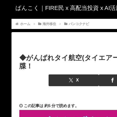
ばんこく｜FIRE民 x 高配当投資 x A
ホーム
海外移住
バンコクナビ
◆がんばれタイ航空(タイエア
牒！
X
この記事は
約5 分
で読めます。