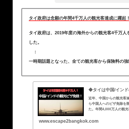
タイ政府は念願の年間4千万人の観光客達成に躍起
タイ政府は、2019年度の海外からの観光客4千万
した。
：
一時期話題となった、全ての観光客から保険料の強
◆タイは中国/インド
近年、中国からの観光客減
ら中国人へのビザ免除を
た。年間4,000万人の観
www.escape2bangkok.com