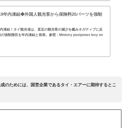
19年内凍結◆外国人観光客から保険料20バーツを強制
記：年内凍結！タイ観光省は、直近の観光客の減少を鑑みネガティブに反
徴収を年内凍結と発表。参照：Ministry postpones levy on
達成のためには、国営企業であるタイ・エアーに期待するとこ