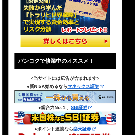
バンコクで修業中のオススメ！
<当サイトには広告が含まれます>
●新NISA始めるなら
マネックス証券
●総合力No.１、
SBI証券
●ポイント連携なら
楽天証券