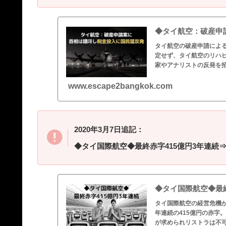
◆タイ航空：破産申
タイ航空の破産申請によ
定せず、タイ航空のリハ
家やアナリストの反発を
www.escape2bangkok.com
2020年3月7日追記：
◆タイ国際航空◆最終赤字415億円3年連続
◆タイ国際航空◆最
タイ国際航空の経営危機
年連続の415億円の赤字
が求められリストラは不