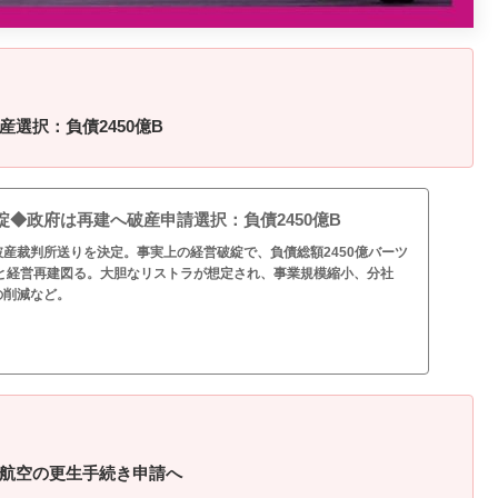
選択：負債2450億B
◆政府は再建へ破産申請選択：負債2450億B
産裁判所送りを決定。事実上の経営破綻で、負債総額2450億バーツ
法のもと経営再建図る。大胆なリストラが想定され、事業規模縮小、分社
の削減など。
航空の更生手続き申請へ