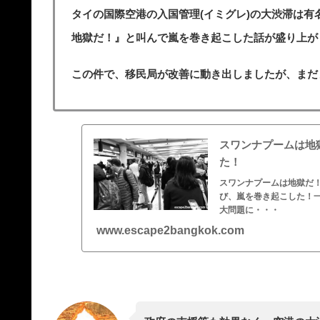
タイの国際空港の入国管理(イミグレ)の大渋滞は
地獄だ！』と叫んで嵐を巻き起こした話が盛り上が
この件で、移民局が改善に動き出しましたが、まだ
スワンナプームは地
た！
スワンナプームは地獄だ
び、嵐を巻き起こした！
大問題に・・・
www.escape2bangkok.com