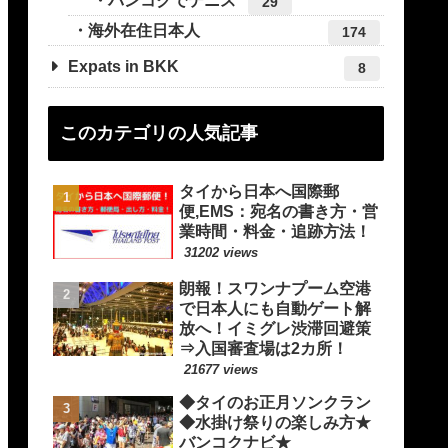
バンコクでテニス
29
海外在住日本人
174
Expats in BKK
8
このカテゴリの人気記事
タイから日本へ国際郵
便,EMS：宛名の書き方・営
業時間・料金・追跡方法！
31202 views
朗報！スワンナプーム空港
で日本人にも自動ゲート解
放へ！イミグレ渋滞回避策
⇒入国審査場は2カ所！
21677 views
◆タイのお正月ソンクラン
◆水掛け祭りの楽しみ方★
バンコクナビ★