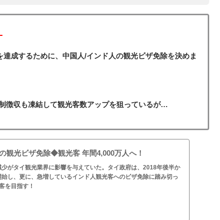
！
人を達成するために、中国人/インド人の観光ビザ免除を決めま
制徴収も凍結して観光客数アップを狙っているが…
の観光ビザ免除◆観光客 年間4,000万人へ！
少がタイ観光業界に影響を与えていた。タイ政府は、2018年後半か
開始し、更に、急増しているインド人観光客へのビザ免除に踏み切っ
光客を目指す！