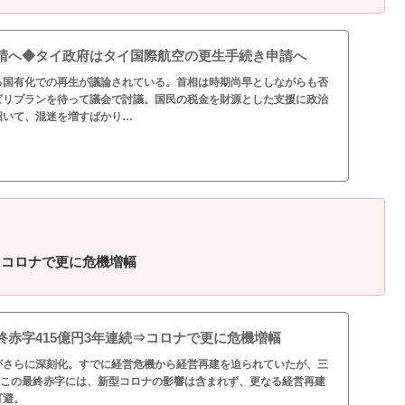
請へ◆タイ政府はタイ国際航空の更生手続き申請へ
る国有化での再生が議論されている。首相は時期尚早としながらも否
ビリプランを待って議会で討議。国民の税金を財源とした支援に政治
招いて、混迷を増すばかり…
⇒コロナで更に危機増幅
終赤字415億円3年連続⇒コロナで更に危機増幅
がさらに深刻化。すでに経営危機から経営再建を迫られていたが、三
。この最終赤字には、新型コロナの影響は含まれず、更なる経営再建
可避。