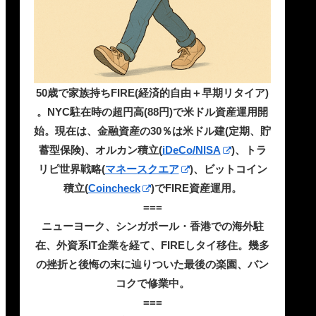
50歳で家族持ちFIRE(経済的自由＋早期リタイア)
。NYC駐在時の超円高(88円)で米ドル資産運用開
始。現在は、金融資産の30％は米ドル建(定期、貯
蓄型保険)、オルカン積立(
iDeCo/NISA
)、トラ
リピ世界戦略(
マネースクエア
)、ビットコイン
積立(
Coincheck
)でFIRE資産運用。
===
ニューヨーク、シンガポール・香港での海外駐
在、外資系IT企業を経て、FIREしタイ移住。幾多
の挫折と後悔の末に辿りついた最後の楽園、バン
コクで修業中。
===