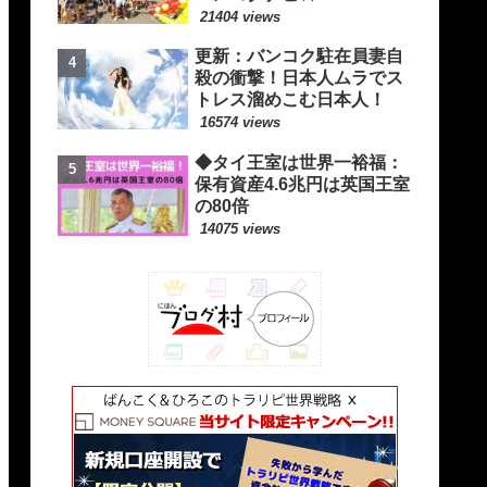
21404 views
更新：バンコク駐在員妻自
殺の衝撃！日本人ムラでス
トレス溜めこむ日本人！
16574 views
◆タイ王室は世界一裕福：
保有資産4.6兆円は英国王室
の80倍
14075 views