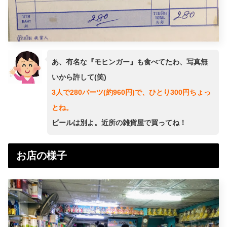
あ、有名な『モヒンガー』も食べてたわ、写真無
いから許して(笑)
3人で280バーツ(約960円)で、ひとり300円ちょっ
とね。
ビールは別よ。近所の雑貨屋で買ってね！
お店の様子