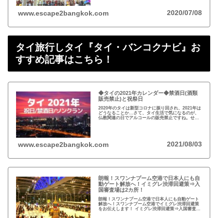
2020/07/08
www.escape2bangkok.com
タイ旅行しタイ『タイ・バンコクナビ』お
すすめ記事はこちら！
◆タイの2021年カレンダー◆禁酒日(酒類
販売禁止)と祝祭日
2020年のタイは新型コロナに振り回され、2021年は
どうなることか…さて、タイ生活で気になるのが、
仏教関連の日でアルコールの販売禁止ですね。せっ
かくの休日を有意義に過ごせるようカレンダーをチ
ェックしましょう！
2021/08/03
www.escape2bangkok.com
朗報！スワンナプーム空港で日本人にも自
動ゲート解放へ！イミグレ渋滞回避策⇒入
国審査場は2カ所！
朗報！スワンナプーム空港で日本人にも自動ゲート
解放へ！スワンナプーム空港でイミグレ渋滞回避策
をお伝えします！ イミグレ渋滞回避策⇒入国審査場
は2カ所！