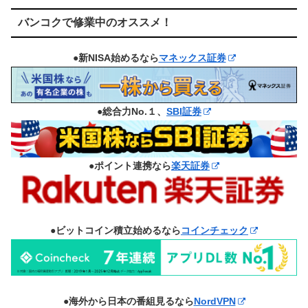
バンコクで修業中のオススメ！
●新NISA始めるなら
マネックス証券
●総合力No.１、
SBI証券
●ポイント連携なら
楽天証券
●ビットコイン積立始めるなら
コインチェック
●海外から日本の番組見るなら
NordVPN