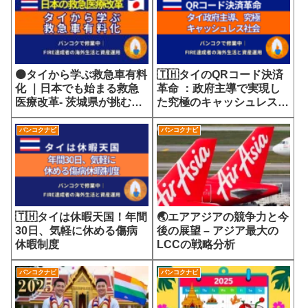
🟠タイから学ぶ救急車有料
🇹🇭タイのQRコード決済
化 ｜日本でも始まる救急
革命 ：政府主導で実現し
医療改革- 茨城県が挑む
た究極のキャッシュレス社
7700円の選定療養費が示
会
す医療サービスの未来
バンコクナビ
バンコクナビ
🇹🇭タイは休暇天国！年間
🌏エアアジアの競争力と今
30日、気軽に休める傷病
後の展望 – アジア最大の
休暇制度
LCCの戦略分析
バンコクナビ
バンコクナビ