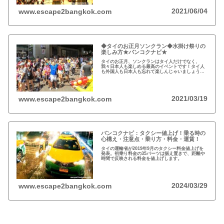
2021/06/04
www.escape2bangkok.com
◆タイのお正月ソンクラン◆水掛け祭りの
楽しみ方★バンコクナビ★
タイのお正月、ソンクランはタイ人だけでなく、
我々日本人も楽しめる最高のイベントです！タイ人
も外国人も日本人も忘れて楽しんじゃいましょう！
★2020年タイのお正月ソンクラン水掛け祭りの楽し
み方★バンコクナビ★
2021/03/19
www.escape2bangkok.com
バンコクナビ：タクシー値上げ！乗る時の
心構え・注意点・乗り方・料金・運賃！
タイの運輸省が2019年9月のタクシー料金値上げを
発表。初乗り料金の35バーツは据え置きで、距離や
時間で反映される料金を値上げします。
2024/03/29
www.escape2bangkok.com