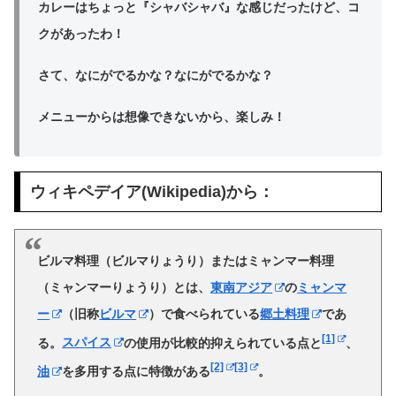
カレーはちょっと『シャバシャバ』な感じだったけど、コ
クがあったわ！
さて、なにがでるかな？なにがでるかな？
メニューからは想像できないから、楽しみ！
ウィキペデイア(Wikipedia)から：
ビルマ料理
（ビルマりょうり）または
ミャンマー料理
（ミャンマーりょうり）とは、
東南アジア
の
ミャンマ
ー
（旧称
ビルマ
）で食べられている
郷土料理
であ
[1]
る。
スパイス
の使用が比較的抑えられている点と
、
[2]
[3]
油
を多用する点に特徴がある
。