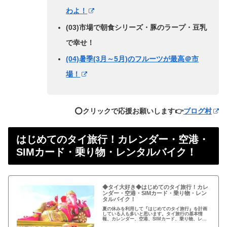
わよ！
(03)市場で朝食シリーズ・豚のラープ・豆乳
で幸せ！
(04)暑季(3月～5月)のフルーツが最高＠市
場！
⭕️クリックで応援お願いします👉
ブログ村
はじめてのタイ旅行！カレンダー・空港・
SIMカード・乗り物・レンタルバイク！
◆タイ大好き◆はじめてのタイ旅行！カレ
ンダー・空港・SIMカード・乗り物・レン
タルバイク！
夏の休みを利用して『はじめてのタイ旅行』を計画
している人も多いと思います。タイ旅行の基本情
報、カレンダー、空港、SIMカード、乗り物、レン
タルバイクについてまとめました。