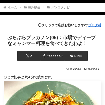
ホーム
海外移住
バンコクナビ
⭕️クリックで応援お願いします👉
ブログ村
ぷらぷらプラカノン(05)：市場でディープ
なミャンマー料理を食べてきたわよ！
X
Facebook
LINE
2019/05/24
2024/03/29
この記事は
約4 分
で読めます。