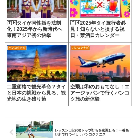
🇹🇭タイが同性婚を法制
🇹🇭2025年タイ旅行者必
化！2025年から新時代へ
見！知らないと損する祝
東南アジア初の快挙
日・禁酒日カレンダー
バンコクナビ
バンコクナビ
二重価格で観光革命？タイ
空飛ぶ和のおもてなし！エ
と日本の挑戦から見る、観
アージャパンで行くバンコ
光地の生き残り策
ク旅の新体験
レッスン日記(06)トップ打ちを意識しろ！一番高
い所で打つべし：バンコクテニス