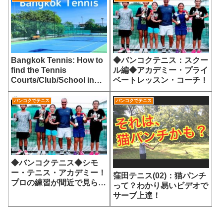
Bangkok Tennis: How to
◆バンコクテニス：スクー
find the Tennis
ル編◆アカデミー・プライ
Courts/Club/School in
ベートレッスン・コーチ！
Bangkok!
バンコクでテニス
バンコクでテニス
◆バンコクテニス◆シモ
ー・テニス・アカデミー！
窪田テニス(02)：猫パンチ
プロの練習が間近で見られ
って？わかり易いビデオで
る
サーブ上達！