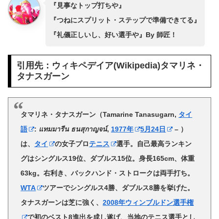
『見事なトップ打ちや』
『つねにスプリット・ステップで準備できてる』
『礼儀正しいし、好い選手や』By 師匠！
引用先：ウィキペデイア(Wikipedia)タマリネ・
タナスガーン
タマリネ・タナスガーン
（
Tamarine Tanasugarn
,
タイ
語
:
แทมมารีน ธนสุกาญจน์
,
1977年
5月24日
– ）
は、
タイ
の女子プロ
テニス
選手。自己最高ランキン
グはシングルス19位、ダブルス15位。身長165cm、体重
63kg。右利き、バックハンド・ストロークは両手打ち。
WTA
ツアーでシングルス4勝、ダブルス8勝を挙げた。
タナスガーンは芝に強く、
2008年ウィンブルドン選手権
で初のベスト8進出を成し遂げ、当地のテニス選手とし