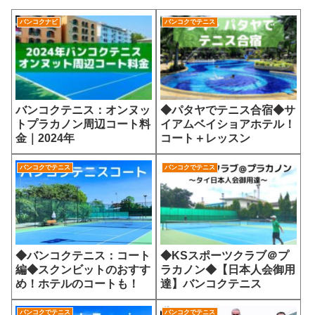
バンコクナビ
バンコクでテニス
バンコクテニス：オンヌッ
◆パタヤでテニス合宿◆サ
トプラカノン周辺コート料
イアムベイショアホテル！
金｜2024年
コート＋レッスン
バンコクでテニス
バンコクでテニス
◆バンコクテニス：コート
◆KSスポーツクラブ＠プ
編◆スクンビットのおすす
ラカノン◆【日本人会御用
め！ホテルのコートも！
達】バンコクテニス
バンコクでテニス
バンコクでテニス