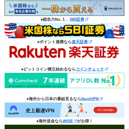
●総合力No.１、
SBI証券
●ポイント連携なら
楽天証券
●ビットコイン積立始めるなら
コインチェック
●海外から日本の番組見るなら
NordVPN
●海外送金なら
WISE
がお得！