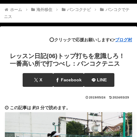
ホーム
海外移住
バンコクナビ
バンコクでテ
ニス
⭕️クリックで応援お願いします👉
ブログ村
レッスン日記(06)トップ打ちを意識しろ！
一番高い所で打つべし：バンコクテニス
X
Facebook
LINE
2019/05/24
2024/03/29
この記事は
約3 分
で読めます。