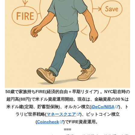
50歳で家族持ちFIRE(経済的自由＋早期リタイア) 。NYC駐在時の
超円高(88円)で米ドル資産運用開始。現在は、金融資産の30％は
米ドル建(定期、貯蓄型保険)、オルカン積立(
iDeCo/NISA
)、ト
ラリピ世界戦略(
マネースクエア
)、ビットコイン積立
(
Coincheck
)でFIRE資産運用。
===