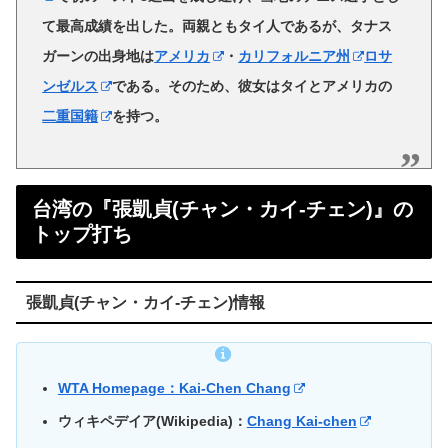
て最高成績を出した。両親ともタイ人であるが、タナス
ガーンの出身地は
アメリカ
・
カリフォルニア州
ロサ
ンゼルス
である。そのため、彼女はタイとアメリカの
二重国籍
を持つ。
台湾の『張凱貞(チャン・カイ-チェン)』の
トップ打ち
張凱貞(チャン・カイ-チェン)情報
WTA Homepage：Kai-Chen Chang
ウィキペデイア(Wikipedia)：
Chang Kai-chen