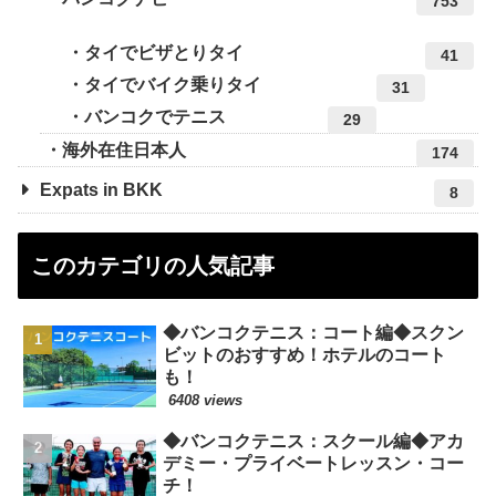
753
タイでビザとりタイ
41
タイでバイク乗りタイ
31
バンコクでテニス
29
海外在住日本人
174
Expats in BKK
8
このカテゴリの人気記事
◆バンコクテニス：コート編◆スクン
ビットのおすすめ！ホテルのコート
も！
6408 views
◆バンコクテニス：スクール編◆アカ
デミー・プライベートレッスン・コー
チ！