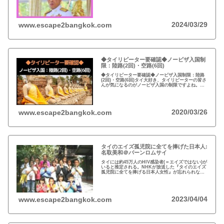
約4.6兆円。有名なイギリスのエリザエス女王でさえ
約550億円で、タイ王室はその80倍以上…
2024/03/29
www.escape2bangkok.com
◆タイリピーター要確認◆ノービザ入国制
限：陸路(2回)・空路(6回)
◆タイリピーター要確認◆ノービザ入国制限：陸路
(2回)・空路(6回)タイ大好き、タイリピーターの皆さ
んが気になるのがノービザ入国の制限ですよね。近
年の不法滞在者への取り締まりの強化を受け、ノー
ビザ入国や『ビザラン』への規制が強化されていま
す。
2020/03/26
www.escape2bangkok.com
タイのエイズ孤児院に全てを捧げた日本人:
名取美和＠バーンロムサイ
タイには約45万人のHIV感染者(＝エイズではない)が
いると推定される。NHKが放送した『タイのエイズ
孤児院に全てを捧げる日本人女性』が忘れられな
い。チェンマイのバーンロムサイ(HIVに母子感染し
た孤児たちの生活施設)にその人が…
2023/04/04
www.escape2bangkok.com