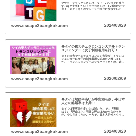
マツコ・デラックスさんは、タイ・バンコクに移住
すべきと主張したい！マツコさんは、TV番組の中で
度々、ガクトさんのマレーシア移住に憧れている
と…しかし、マツコさんがLGBT天国・タイに移住
すべき5つの理由を解説しよう！
2024/03/29
www.escape2bangkok.com
◆タイの東大チュラロンコン大学◆トラン
スジェンダーに女子制服着用を許可！
タイの東大であるチュラロンコン大学が、トランス
ジェンダーに女子の制服着用を認めたと報じまし
た。トランスジェンダーのジラパットさんは、講師
から女子大生の制服着用を禁じられたことから、人
権活動家、性的ダイバーシティ活動家、トランスジ
ェンダーの支援を受け、制服着用の権利を勝ち取り
ました。
2020/02/09
www.escape2bangkok.com
◆タイは離婚率高いが事実婚も多い◆日本
人との離婚率は上昇中
タイでは事実婚が多いとは聞いた。でも『実態
は？』『理由は？』明確な理由はわからなかった
が、少し見えてきた。一方で、日本人男性とタイ人
女性との離婚率は20年で5倍になったとの報告があ
る。
2024/03/29
www.escape2bangkok.com