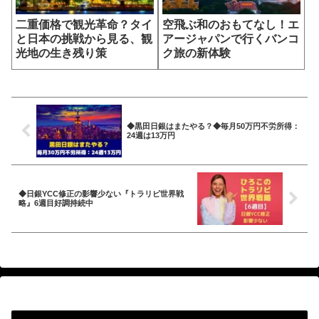
二重価格で観光革命？タイ
空飛ぶ和のおもてなし！エ
と日本の挑戦から見る、観
アージャパンで行くバンコ
光地の生き残り策
ク旅の新体験
◆黒田日銀はまたやる？◆毎月50万円不労所得：
24週は13万円
◆日銀YCC修正の影響少ない『トラリピ世界戦
略』6週目好調持続中