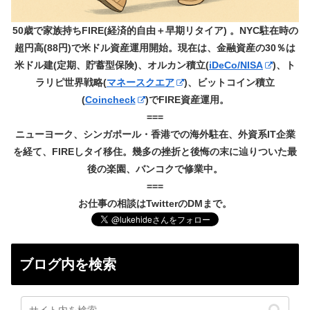
50歳で家族持ちFIRE(経済的自由＋早期リタイア) 。NYC駐在時の
超円高(88円)で米ドル資産運用開始。現在は、金融資産の30％は
米ドル建(定期、貯蓄型保険)、オルカン積立(
iDeCo/NISA
)、ト
ラリピ世界戦略(
マネースクエア
)、ビットコイン積立
(
Coincheck
)でFIRE資産運用。
===
ニューヨーク、シンガポール・香港での海外駐在、外資系IT企業
を経て、FIREしタイ移住。幾多の挫折と後悔の末に辿りついた最
後の楽園、バンコクで修業中。
===
お仕事の相談はTwitterのDMまで。
ブログ内を検索