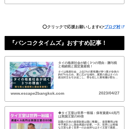
⭕️クリックで応援お願いします👉
ブログ村
『バンコクタイムズ』おすすめ記事！
タイの格差社会が続く3つの理由：贈与税
と相続税と固定資産税！
タイは格差社会、上位1%の富裕層が持つ富が全体の
約67%を占め、更に広がる傾向…貧富の差はタイの
政治対立を引き起こし、罪を犯した富裕層が罰を免
れることも珍しくない。格差を広げる理由は3つ、贈
与税、相続税、そして日本で言う固定資産税が…
2023/04/27
www.escape2bangkok.com
◆タイ王室は世界一裕福：保有資産4.6兆円
は英国王室の80倍
話題の日本の皇室財産は国に帰属し、皇室費用は毎
年予算計上し国会承認が必要。一方、世界には裕福
な王室も多く世界一のお金持ちはタイ王室で資産は