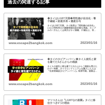
過去の関連する記事
◆タイはLGBT天国◆同性婚が合法化：養
子縁組＋財産共有＋遺産分与
タイはLGBT天国。タイ政府は『同性婚の合法化』
にむけ同性同士の婚姻登録法改定案を承認。カップ
ルの一方もしくは両方がタイ国籍、17歳以上、双方
合意のカップルが希望すれば婚姻登録、養子縁組、
財産共有、遺産分与が可能に。
2023/01/16
www.escape2bangkok.com
◆タイのタビアンバーン◆タイ人彼氏と家
を建てたSさんからの相談
タイ人の彼氏と家を建てたSさんからご相談を受けた
ので一考察…タイでコンドミニアムを購入した人は
『住居登録証(タビアンバーン)』取得可能。提案は、
同性婚、銀行の共同名義、タビアンバーンの取得ま
で盛りだくさんに…
2023/01/16
www.escape2bangkok.com
マツコさんは『LGBTQの楽園』タイに移
住すべき5つの理由