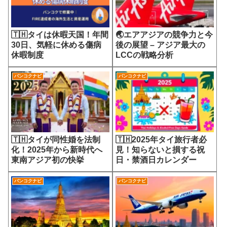
🇹🇭タイは休暇天国！年間
🌏エアアジアの競争力と今
30日、気軽に休める傷病
後の展望 – アジア最大の
休暇制度
LCCの戦略分析
バンコクナビ
バンコクナビ
🇹🇭タイが同性婚を法制
🇹🇭2025年タイ旅行者必
化！2025年から新時代へ
見！知らないと損する祝
東南アジア初の快挙
日・禁酒日カレンダー
バンコクナビ
バンコクナビ