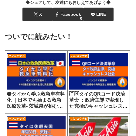
◆シェアして、友達にもおしえてあげよう◆
X
Facebook
LINE
0
ついでに読みたい！
バンコクナビ
バンコクナビ
🟠タイから学ぶ救急車有料
🇹🇭タイのQRコード決済
化 ｜日本でも始まる救急
革命 ：政府主導で実現し
医療改革- 茨城県が挑む
た究極のキャッシュレス社
7700円の選定療養費が示
会
す医療サービスの未来
バンコクナビ
バンコクナビ