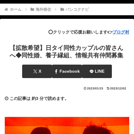
ホーム
海外移住
バンコクナビ
⭕️クリックで応援お願いします👉
ブログ村
【拡散希望】日タイ同性カップルの皆さん
へ◆同性婚、養子縁組、情報共有仲間募集
X
Facebook
LINE
2023/01/15
2023/12/02
この記事は
約3 分
で読めます。