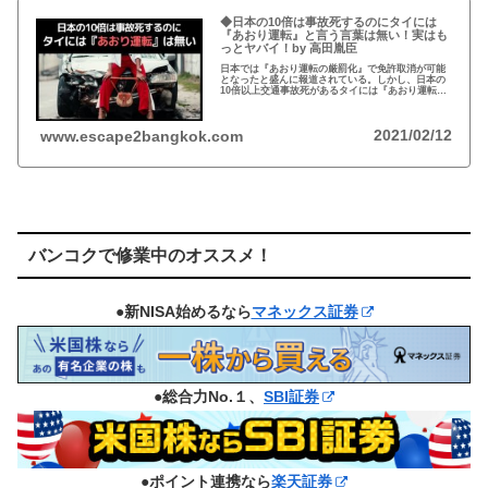
◆日本の10倍は事故死するのにタイには
『あおり運転』と言う言葉は無い！実はも
っとヤバイ！by 高田胤臣
日本では『あおり運転の厳罰化』で免許取消が可能
となったと盛んに報道されている。しかし、日本の
10倍以上交通事故死があるタイには『あおり運転』
という言葉がないと…
2021/02/12
www.escape2bangkok.com
バンコクで修業中のオススメ！
●新NISA始めるなら
マネックス証券
●総合力No.１、
SBI証券
●ポイント連携なら
楽天証券