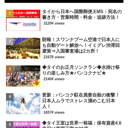
タイから日本へ国際郵便,EMS：宛名の
書き方・営業時間・料金・追跡方法！
31204 views
朗報！スワンナプーム空港で日本人に
も自動ゲート解放へ！イミグレ渋滞回
避策⇒入国審査場は2カ所！
21678 views
◆タイのお正月ソンクラン◆水掛け祭
りの楽しみ方★バンコクナビ★
21404 views
更新：バンコク駐在員妻自殺の衝撃！
日本人ムラでストレス溜めこむ日本
人！
16574 views
◆タイ王室は世界一裕福：保有資産4.6