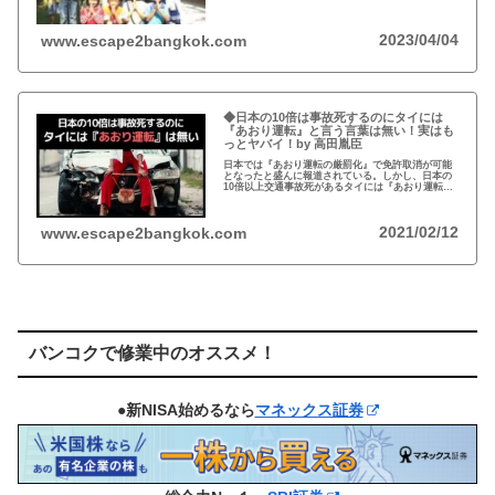
た孤児たちの生活施設)にその人が…
2023/04/04
www.escape2bangkok.com
◆日本の10倍は事故死するのにタイには
『あおり運転』と言う言葉は無い！実はも
っとヤバイ！by 高田胤臣
日本では『あおり運転の厳罰化』で免許取消が可能
となったと盛んに報道されている。しかし、日本の
10倍以上交通事故死があるタイには『あおり運転』
という言葉がないと…
2021/02/12
www.escape2bangkok.com
バンコクで修業中のオススメ！
●新NISA始めるなら
マネックス証券