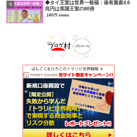
◆タイ王室は世界一裕福：保有資産4.6
兆円は英国王室の80倍
14075 views