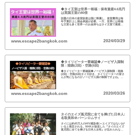
◆タイ王室は世界一裕福：保有資産4.6兆円
は英国王室の80倍
話題の日本の皇室財産は国に帰属し、皇室費用は毎
年予算計上し国会承認が必要。一方、世界には裕福
な王室も多く世界一のお金持ちはタイ王室で資産は
約4.6兆円。有名なイギリスのエリザエス女王でさえ
約550億円で、タイ王室はその80倍以上…
2024/03/29
www.escape2bangkok.com
◆タイリピーター要確認◆ノービザ入国制
限：陸路(2回)・空路(6回)
◆タイリピーター要確認◆ノービザ入国制限：陸路
(2回)・空路(6回)タイ大好き、タイリピーターの皆さ
んが気になるのがノービザ入国の制限ですよね。近
年の不法滞在者への取り締まりの強化を受け、ノー
ビザ入国や『ビザラン』への規制が強化されていま
す。
2020/03/26
www.escape2bangkok.com
タイのエイズ孤児院に全てを捧げた日本人:
名取美和＠バーンロムサイ
タイには約45万人のHIV感染者(＝エイズではない)が
いると推定される。NHKが放送した『タイのエイズ
孤児院に全てを捧げる日本人女性』が忘れられな
い。チェンマイのバーンロムサイ(HIVに母子感染し