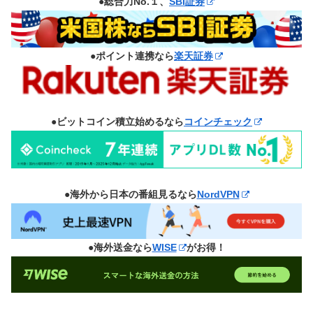
●総合力No.１、
SBI証券
●ポイント連携なら
楽天証券
●ビットコイン積立始めるなら
コインチェック
●海外から日本の番組見るなら
NordVPN
●海外送金なら
WISE
がお得！