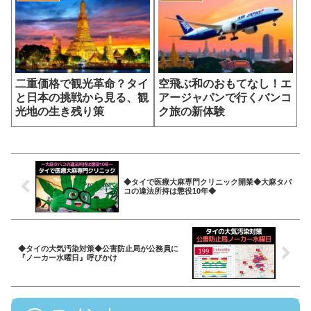
二重価格で観光革命？タイ
空飛ぶ和のおもてなし！エ
と日本の挑戦から見る、観
アージャパンで行くバンコ
光地の生き残り策
ク旅の新体験
◆タイで医療大麻専門クリニック開業◆大麻タバ
コの違法所持は懲役10年◆
◆タイの大気汚染対策◆公害防止局が公務員に
『ノーカー水曜日』呼びかけ