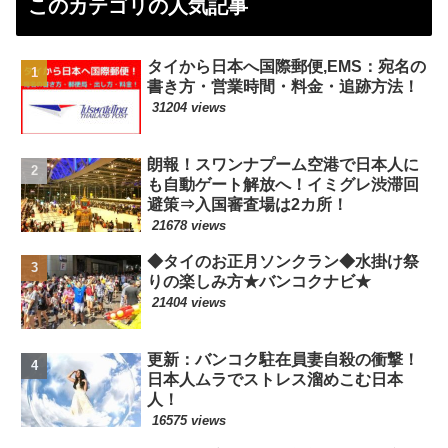
このカテゴリの人気記事
タイから日本へ国際郵便,EMS：宛名の
書き方・営業時間・料金・追跡方法！
31204 views
朗報！スワンナプーム空港で日本人に
も自動ゲート解放へ！イミグレ渋滞回
避策⇒入国審査場は2カ所！
21678 views
◆タイのお正月ソンクラン◆水掛け祭
りの楽しみ方★バンコクナビ★
21404 views
更新：バンコク駐在員妻自殺の衝撃！
日本人ムラでストレス溜めこむ日本
人！
16575 views