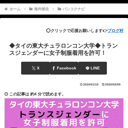
ホーム
海外移住
バンコクナビ
⭕️クリックで応援お願いします👉
ブログ村
◆タイの東大チュラロンコン大学◆トラン
スジェンダーに女子制服着用を許可！
X
Facebook
LINE
2020/01/10
2020/02/09
この記事は
約4 分
で読めます。