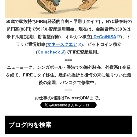
50歳で家族持ちFIRE(経済的自由＋早期リタイア) 。NYC駐在時の
超円高(88円)で米ドル資産運用開始。現在は、金融資産の30％は
米ドル建(定期、貯蓄型保険)、オルカン積立(
iDeCo/NISA
)、ト
ラリピ世界戦略(
マネースクエア
)、ビットコイン積立
(
Coincheck
)でFIRE資産運用。
===
ニューヨーク、シンガポール・香港での海外駐在、外資系IT企業
を経て、FIREしタイ移住。幾多の挫折と後悔の末に辿りついた最
後の楽園、バンコクで修業中。
===
お仕事の相談はTwitterのDMまで。
ブログ内を検索