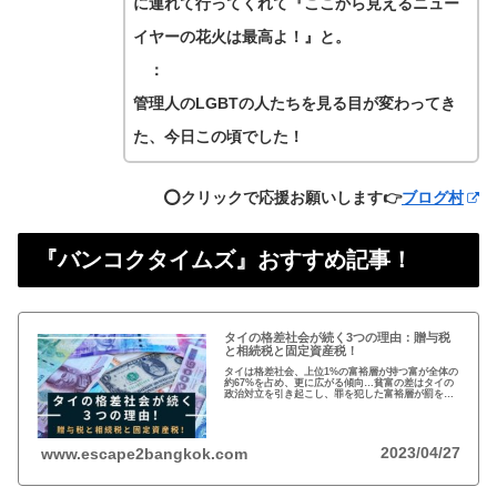
に連れて行ってくれて『ここから見えるニュー
イヤーの花火は最高よ！』と。
：
管理人のLGBTの人たちを見る目が変わってき
た、今日この頃でした！
⭕️クリックで応援お願いします👉
ブログ村
『バンコクタイムズ』おすすめ記事！
タイの格差社会が続く3つの理由：贈与税
と相続税と固定資産税！
タイは格差社会、上位1%の富裕層が持つ富が全体の
約67%を占め、更に広がる傾向…貧富の差はタイの
政治対立を引き起こし、罪を犯した富裕層が罰を免
れることも珍しくない。格差を広げる理由は3つ、贈
与税、相続税、そして日本で言う固定資産税が…
2023/04/27
www.escape2bangkok.com