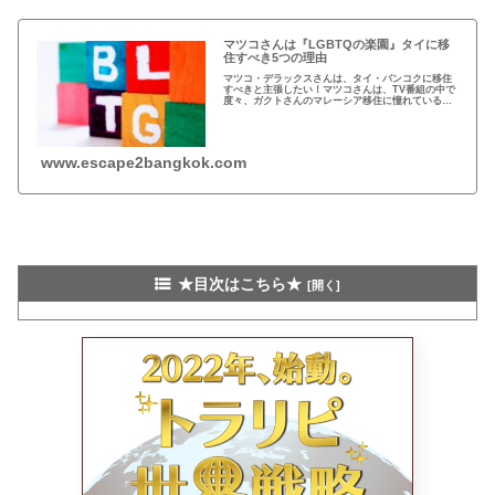
マツコさんは『LGBTQの楽園』タイに移
住すべき5つの理由
マツコ・デラックスさんは、タイ・バンコクに移住
すべきと主張したい！マツコさんは、TV番組の中で
度々、ガクトさんのマレーシア移住に憧れている
と…しかし、マツコさんがLGBT天国・タイに移住
すべき5つの理由を解説しよう！
www.escape2bangkok.com
★目次はこちら★