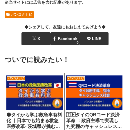
※当サイトには広告を含む記事があります。
バンコクナビ
◆シェアして、友達にもおしえてあげよう◆
X
Facebook
LINE
0
ついでに読みたい！
バンコクナビ
バンコクナビ
🟠タイから学ぶ救急車有料
🇹🇭タイのQRコード決済
化 ｜日本でも始まる救急
革命 ：政府主導で実現し
医療改革- 茨城県が挑む
た究極のキャッシュレス社