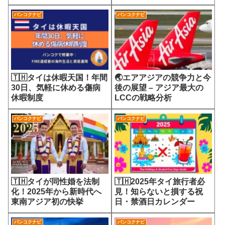
7700円の選定療養費が示
会
す医療サービスの未来
バンコクナビ
バンコクナビ
🇹🇭タイは休暇天国！年間
🌏エアアジアの競争力と今
30日、気軽に休める傷病
後の展望 – アジア最大の
休暇制度
LCCの戦略分析
バンコクナビ
バンコクナビ
🇹🇭タイが同性婚を法制
🇹🇭2025年タイ旅行者必
化！2025年から新時代へ
見！知らないと損する祝
東南アジア初の快挙
日・禁酒日カレンダー
バンコクナビ
バンコクナビ