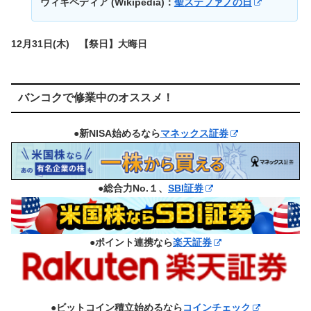
ウィキペディア (Wikipedia)：
聖ステファノの日
12月31日(木) 【祭日】大晦日
バンコクで修業中のオススメ！
●新NISA始めるなら
マネックス証券
●総合力No.１、
SBI証券
●ポイント連携なら
楽天証券
●ビットコイン積立始めるなら
コインチェック