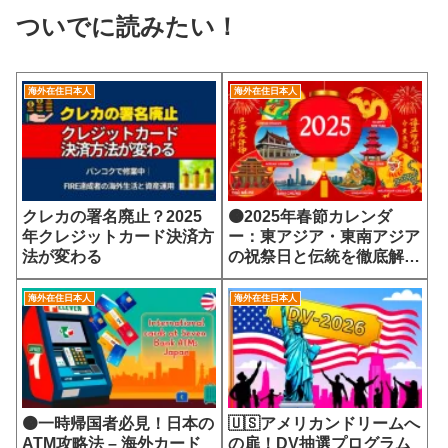
ついでに読みたい！
海外在住日本人
海外在住日本人
クレカの署名廃止？2025
🟠2025年春節カレンダ
年クレジットカード決済方
ー：東アジア・東南アジア
法が変わる
の祝祭日と伝統を徹底解
説！
海外在住日本人
海外在住日本人
🟠一時帰国者必見！日本の
🇺🇸アメリカンドリームへ
ATM攻略法 – 海外カード
の扉！DV抽選プログラム