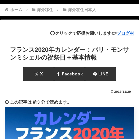
ホーム
海外移住
海外在住日本人
⭕️クリックで応援お願いします👉
ブログ村
フランス2020年カレンダー：パリ・モンサ
ンミシェルの祝祭日＋基本情報
X
Facebook
LINE
2019/11/29
この記事は
約3 分
で読めます。