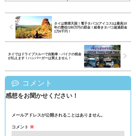
する方法
タイは禁煙天国！電子タバコ(アイコス)は最高10
年の懲役/180万円の罰金！紙巻きタバコ超過罰金
1万6千円！
タイではドライブスルーで自動車・バイクの税金
が払えます！ハンバーガーは買えません！
コメント
感想をお聞かせください！
メールアドレスが公開されることはありません。
コメント
※