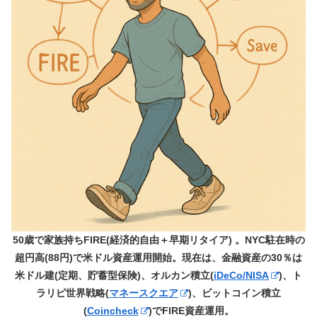
50歳で家族持ちFIRE(経済的自由＋早期リタイア) 。NYC駐在時の
超円高(88円)で米ドル資産運用開始。現在は、金融資産の30％は
米ドル建(定期、貯蓄型保険)、オルカン積立(
iDeCo/NISA
)、ト
ラリピ世界戦略(
マネースクエア
)、ビットコイン積立
(
Coincheck
)でFIRE資産運用。