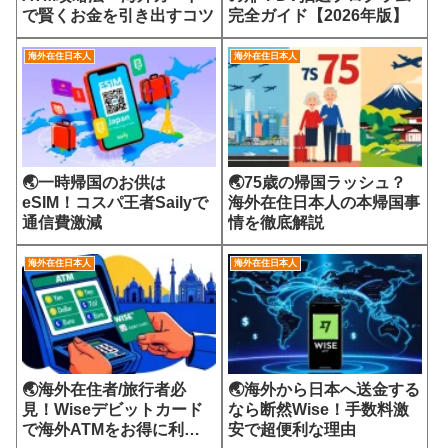
で賢くお金を引き出すコツ
完全ガイド【2026年版】
海外在住日本人
海外在住日本人
🌏一時帰国のお供は
🌏75歳の帰国ラッシュ？
eSIM！コスパ王者Sailyで
海外在住日本人の本帰国事
通信費激減
情を徹底解説
海外在住日本人
海外在住日本人
🌏海外在住者/旅行者必
🌏海外から日本へ送金する
見！Wiseデビットカード
なら断然Wise！手数料激
で海外ATMをお得に利用
安で超便利な理由