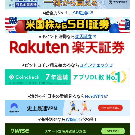
●総合力No.１、
SBI証券
●ポイント連携なら
楽天証券
●ビットコイン積立始めるなら
コインチェック
●海外から日本の番組見るなら
NordVPN
●海外送金なら
WISE
がお得！