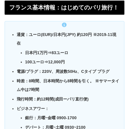
フランス基本情報：はじめてのパリ旅行！
通貨：
ユーロ(EUR)/日本円(JPY) 約120円 ※2019-11現
在
日本円1万円⇒83ユーロ
100ユーロ⇒12,000円
電源/プラグ
：
220V、周波数50Hz、Cタイプ プラグ
時差：
8時間、日本時間から8時間を引く。 ※サマータイ
ム中は7時間
飛行時間：
約12時間(成田ーパリ直行便)
ビジネスアワー：
銀行：月曜~金曜 0900-1700
デパート：月曜~土曜 0930~2100