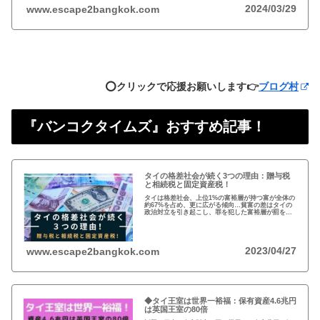
2024/03/29
www.escape2bangkok.com
⭕️クリックで応援お願いします👉
ブログ村
『バンコクタイムズ』おすすめ記事！
タイの格差社会が続く3つの理由：贈与税
と相続税と固定資産税！
タイは格差社会、上位1%の富裕層が持つ富が全体の
約67%を占め、更に広がる傾向…貧富の差はタイの
政治対立を引き起こし、罪を犯した富裕層が罰を免
れることも珍しくない。格差を広げる理由は3つ、贈
与税、相続税、そして日本で言う固定資産税が…
2023/04/27
www.escape2bangkok.com
◆タイ王室は世界一裕福：保有資産4.6兆円
は英国王室の80倍