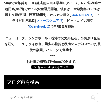
50歳で家族持ちFIRE(経済的自由＋早期リタイア) 。NYC駐在時の
超円高(88円)で米ドル資産運用開始。現在は、金融資産の30％は
米ドル建(定期、貯蓄型保険)、オルカン積立(
iDeCo/NISA
)、ト
ラリピ世界戦略(
マネースクエア
)、ビットコイン積立
(
Coincheck
)でFIRE資産運用。
===
ニューヨーク、シンガポール・香港での海外駐在、外資系IT企業
を経て、FIREしタイ移住。幾多の挫折と後悔の末に辿りついた最
後の楽園、バンコクで修業中。
===
お仕事の相談はTwitterのDMまで。
ブログ内を検索