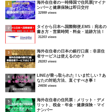
海外在住者の一時帰国で住民票|マイナ
ンバーと健康保険は即日交付
32999 views
タイから日本へ国際郵便,EMS：宛名の
書き方・営業時間・料金・追跡方法！
31203 views
海外在住者の日本の銀行口座：非居住
者サービスは使えるのか？
28283 views
LINEが乗っ取られた！いま忙しい？あ
なたの対処方法、直ぐすべき事！
24656 views
海外在住者の住民票：メリット・デメ
リット、税金・年金・健康保険・マイ
ナンバー