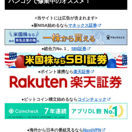
バンコクで修業中のオススメ！
<当サイトには広告が含まれます>
●新NISA始めるなら
マネックス証券
●総合力No.１、
SBI証券
●ポイント連携なら
楽天証券
●ビットコイン積立始めるなら
コインチェック
●海外から日本の番組見るなら
NordVPN