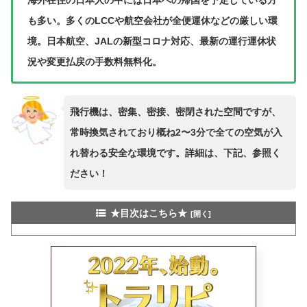
海外在住の日本人の中には日本への帰国を予定している方
も多い。多くのLCCや航空会社が全便運休などの厳しい環
境。日本航空、JALの新型コロナ対応、最新の運行運休状
況や変更払戻の手数料無料化。
飛行機は、密集、密接、密閉された空間ですが、
常時換気されており概ね2〜3分で全ての空気が入
れ替わる安全な環境です。詳細は、下記、参照く
ださい！
★目次はこちら★