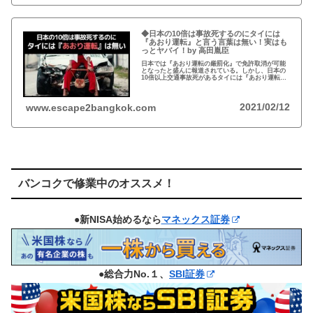
◆日本の10倍は事故死するのにタイには
『あおり運転』と言う言葉は無い！実はも
っとヤバイ！by 高田胤臣
日本では『あおり運転の厳罰化』で免許取消が可能
となったと盛んに報道されている。しかし、日本の
10倍以上交通事故死があるタイには『あおり運転』
という言葉がないと…
2021/02/12
www.escape2bangkok.com
バンコクで修業中のオススメ！
●新NISA始めるなら
マネックス証券
●総合力No.１、
SBI証券