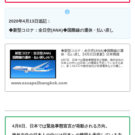
2020年4月13日追記：
◆新型コロナ：全日空(ANA)◆国際線の運休・払い戻し
◆新型コロナ：全日空(ANA)◆国際線の運
休・払い戻し【4月21日更新】日本帰国
4月7日、日本では緊急事態宣言が発動。海外在住の
日本人の中には日本への帰国を予定している方も多
い。多くのLCCや航空会社が全便運休などの厳しい
環境。全日空、ANAの新型コロナ対応、最新の運行
運休状況や変更払戻の手数料無料化など。
www.escape2bangkok.com
4月6日、日本では緊急事態宣言が発動される方向。