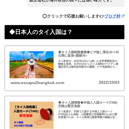
⭕️クリックで応援お願いします👉
ブログ村
◆日本人のタイ入国は？
◆タイ入国制限撤廃◆ビザ無し滞在30⇒45
日間に延長<期限付>
タイ政府が、2020年3月から続いた非常事態宣言の
解除を発表。10月01日からタイ入国時のワクチン接
種証明又は陰性証明提示の撤廃。ビザ免除国からの
渡航者の滞在可能期間を30日から45日間に延長。
2022/10/03
www.escape2bangkok.com
◆タイ入国情報◆外国人入国カード(TM6)
空路は暫定免除
タイ政府が、空路で入国する外国人入国カード
(TM6)記入を免除。入国審査の渋滞緩和のための暫
定措置のため、タイ入国者は最新情報の確認が必
要。以前から必要性に疑問あり評判の悪いTM6、い
っそのこと永久にやめれば？