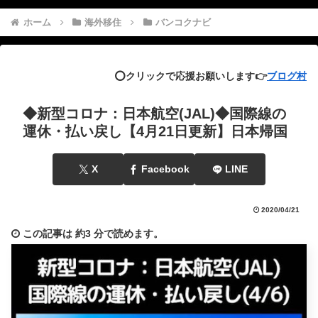
ホーム
海外移住
バンコクナビ
⭕️クリックで応援お願いします👉
ブログ村
◆新型コロナ：日本航空(JAL)◆国際線の
運休・払い戻し【4月21日更新】日本帰国
X
Facebook
LINE
2020/04/21
この記事は
約3 分
で読めます。