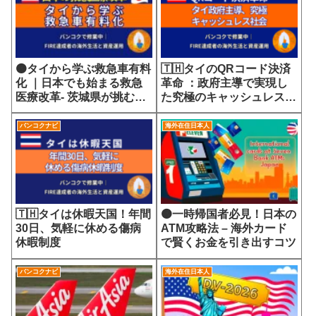
🟠タイから学ぶ救急車有料
🇹🇭タイのQRコード決済
化 ｜日本でも始まる救急
革命 ：政府主導で実現し
医療改革- 茨城県が挑む
た究極のキャッシュレス社
7700円の選定療養費が示
会
す医療サービスの未来
バンコクナビ
海外在住日本人
🇹🇭タイは休暇天国！年間
🟠一時帰国者必見！日本の
30日、気軽に休める傷病
ATM攻略法 – 海外カード
休暇制度
で賢くお金を引き出すコツ
バンコクナビ
海外在住日本人