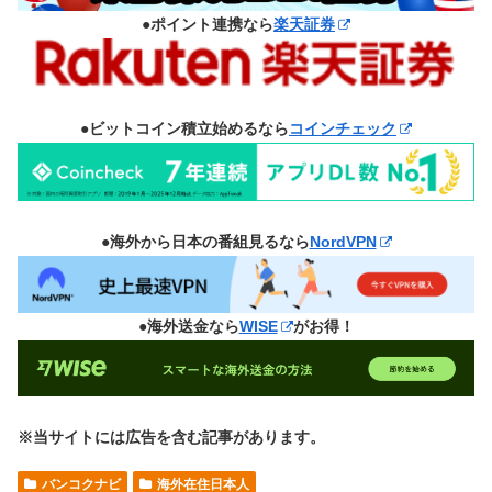
●ポイント連携なら
楽天証券
●ビットコイン積立始めるなら
コインチェック
●海外から日本の番組見るなら
NordVPN
●海外送金なら
WISE
がお得！
※当サイトには広告を含む記事があります。
バンコクナビ
海外在住日本人