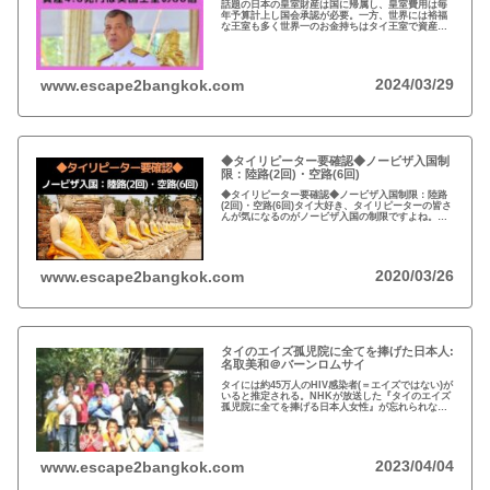
話題の日本の皇室財産は国に帰属し、皇室費用は毎
年予算計上し国会承認が必要。一方、世界には裕福
な王室も多く世界一のお金持ちはタイ王室で資産は
約4.6兆円。有名なイギリスのエリザエス女王でさえ
約550億円で、タイ王室はその80倍以上…
2024/03/29
www.escape2bangkok.com
◆タイリピーター要確認◆ノービザ入国制
限：陸路(2回)・空路(6回)
◆タイリピーター要確認◆ノービザ入国制限：陸路
(2回)・空路(6回)タイ大好き、タイリピーターの皆さ
んが気になるのがノービザ入国の制限ですよね。近
年の不法滞在者への取り締まりの強化を受け、ノー
ビザ入国や『ビザラン』への規制が強化されていま
す。
2020/03/26
www.escape2bangkok.com
タイのエイズ孤児院に全てを捧げた日本人:
名取美和＠バーンロムサイ
タイには約45万人のHIV感染者(＝エイズではない)が
いると推定される。NHKが放送した『タイのエイズ
孤児院に全てを捧げる日本人女性』が忘れられな
い。チェンマイのバーンロムサイ(HIVに母子感染し
た孤児たちの生活施設)にその人が…
2023/04/04
www.escape2bangkok.com