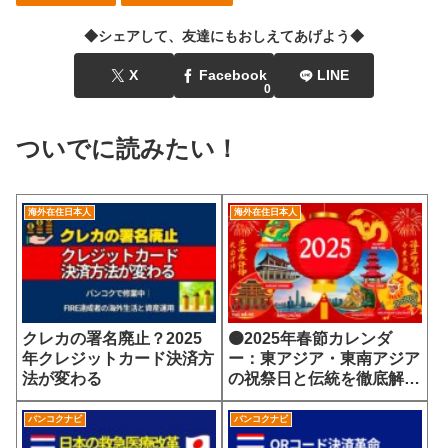
◆シェアして、友達にもおしえてあげよう◆
X
Facebook
LINE
0
ついでに読みたい！
海外在住日本人
海外在住日本人
クレカの署名廃止？2025
🟠2025年春節カレンダ
年クレジットカード決済方
ー：東アジア・東南アジア
法が変わる
の祝祭日と伝統を徹底解
説！
バンコクナビ
バンコクナビ