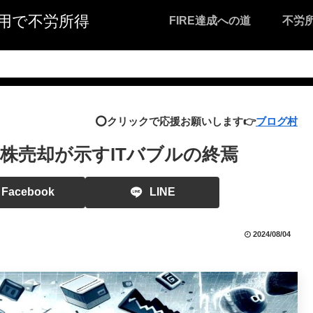
I活用で不労所得
FIRE達成への道
不労
⭕️クリックで応援お願いします👉
ブログ村
株売却が示すITバブルの終焉
Facebook
LINE
2024/08/04