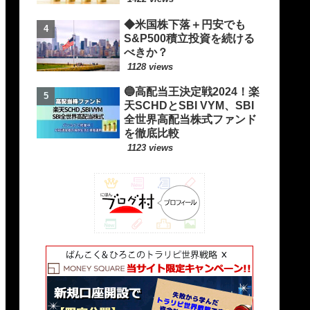
◆米国株下落＋円安でも
S&P500積立投資を続ける
べきか？
1128 views
🔵高配当王決定戦2024！楽
天SCHDとSBI VYM、SBI
全世界高配当株式ファンド
を徹底比較
1123 views