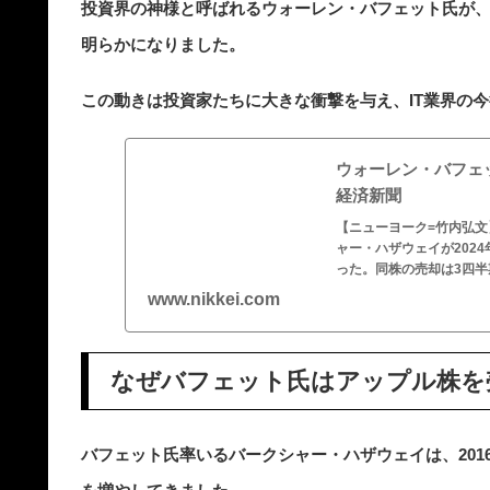
投資界の神様と呼ばれるウォーレン・バフェット氏が、2
明らかになりました。
この動きは投資家たちに大きな衝撃を与え、IT業界の
ウォーレン・バフェッ
経済新聞
【ニューヨーク=竹内弘
ャー・ハザウェイが202
った。同株の売却は3四半
www.nikkei.com
なぜバフェット氏はアップル株を
バフェット氏率いるバークシャー・ハザウェイは、20