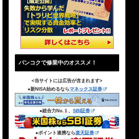
バンコクで修業中のオススメ！
<当サイトには広告が含まれます>
●新NISA始めるなら
マネックス証券
●総合力No.１、
SBI証券
●ポイント連携なら
楽天証券