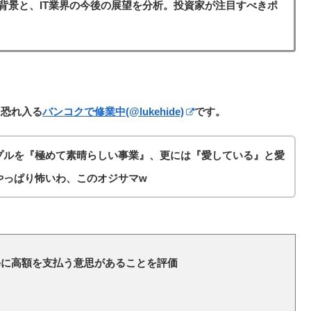
背景と、IT業界の今後の展望を分析。投資家が注目すべきポ
に恐れ入る
バンコクで修業中(@lukehide)
です。
プルを『極めて素晴らしい事業』、更には『愛している』と愛
やっぱり怖いわ、このオジサマw
neに高額を支払う意思があることを評価