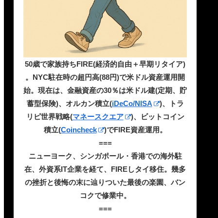
50歳で家族持ちFIRE(経済的自由＋早期リタイア)
。NYC駐在時の超円高(88円)で米ドル資産運用開
始。現在は、金融資産の30％は米ドル建(定期、貯
蓄型保険)、オルカン積立(
iDeCo/NISA
)、トラ
リピ世界戦略(
マネースクエア
)、ビットコイン
積立(
Coincheck
)でFIRE資産運用。
===
ニューヨーク、シンガポール・香港での海外駐
在、外資系IT企業を経て、FIREしタイ移住。幾多
の挫折と後悔の末に辿りついた最後の楽園、バン
コクで修業中。
===