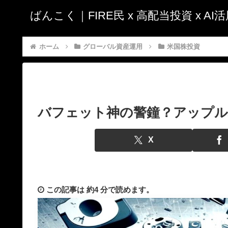
ばんこく｜FIRE民 x 高配当投資 x A
ホーム
グローバル資産運用
米国株投資
バフェット神の警鐘？アップル
X
この記事は
約4 分
で読めます。