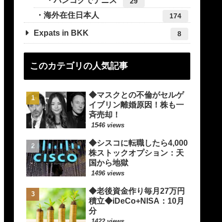
バンコクでテニス
29
海外在住日本人
174
Expats in BKK
8
このカテゴリの人気記事
◆マスクとの不倫がセルゲ
イブリン離婚原因！株も一
斉売却！
1546 views
◆シスコに転職したら4,000
株ストックオプション：天
国から地獄
1496 views
◆老後資金作り毎月27万円
積立◆iDeCo+NISA：10月
分
1422 views