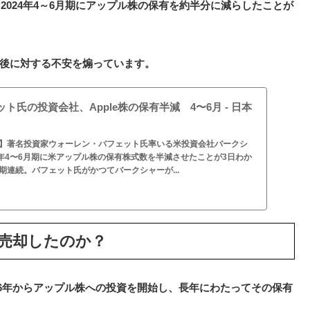
024年4～6月期にアップル株の保有を約半分に減らしたことが
今後に対する不安を煽っています。
ト氏の投資会社、Apple株の保有半減 4〜6月 - 日本
文】著名投資家ウォーレン・バフェット氏率いる米投資会社バークシ
4年4〜6月期に米アップル株の保有株式数を半減させたことが3日わか
期連続。バフェット氏がかつてバークシャーが...
売却したのか？
16年からアップル株への投資を開始し、長年にわたってその保有