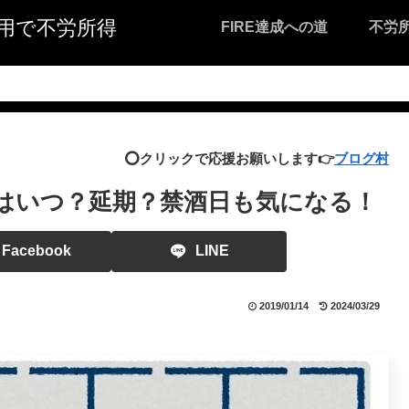
I活用で不労所得
FIRE達成への道
不労
⭕️クリックで応援お願いします👉
ブログ村
選挙はいつ？延期？禁酒日も気になる！
Facebook
LINE
2019/01/14
2024/03/29