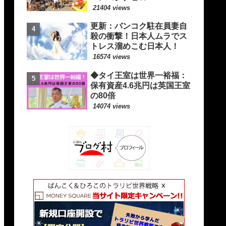
21404 views
更新：バンコク駐在員妻自
殺の衝撃！日本人ムラでス
トレス溜めこむ日本人！
16574 views
◆タイ王室は世界一裕福：
保有資産4.6兆円は英国王室
の80倍
14074 views