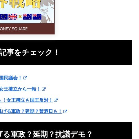
る記事をチェック！
・国民議会！
！女王擁立から一転！
酒日も！女王擁立も国王反対！
日？逃げる軍政？延期？禁酒日も！
逃げる軍政？延期？抗議デモ？