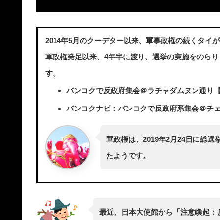
2014年5月のクーデター以来、軍事政権の続くタイ
軍政権発足以来、4年半に渡り、選挙の実施をのら
す。
バンコクで反政府集会＠ラチャダムヌン通り【12
バンコクナビ：バンコクで反政府系集会＠チェーン
軍政権は、2019年2月24日に
たようです。
最近、日本大使館から「注意喚起：