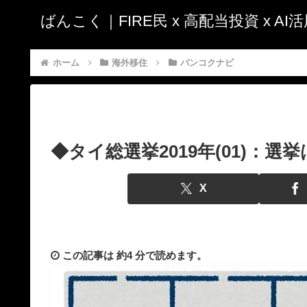
ばんこく｜FIRE民 x 高配当投資 x A
ホーム
海外移住
バンコクナビ
◆タイ総選挙2019年(01)：
X
この記事は
約4 分
で読めます。