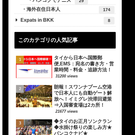
バンコクでテニス
29
海外在住日本人
174
Expats in BKK
8
このカテゴリの人気記事
タイから日本へ国際郵
便,EMS：宛名の書き方・営
業時間・料金・追跡方法！
31200 views
朗報！スワンナプーム空港
で日本人にも自動ゲート解
放へ！イミグレ渋滞回避策
⇒入国審査場は2カ所！
21677 views
◆タイのお正月ソンクラン
◆水掛け祭りの楽しみ方★
バンコクナビ★