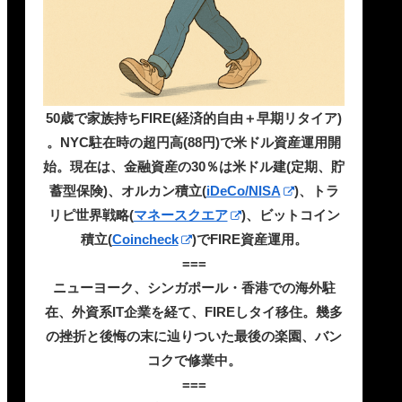
50歳で家族持ちFIRE(経済的自由＋早期リタイア)
。NYC駐在時の超円高(88円)で米ドル資産運用開
始。現在は、金融資産の30％は米ドル建(定期、貯
蓄型保険)、オルカン積立(
iDeCo/NISA
)、トラ
リピ世界戦略(
マネースクエア
)、ビットコイン
積立(
Coincheck
)でFIRE資産運用。
===
ニューヨーク、シンガポール・香港での海外駐
在、外資系IT企業を経て、FIREしタイ移住。幾多
の挫折と後悔の末に辿りついた最後の楽園、バン
コクで修業中。
===