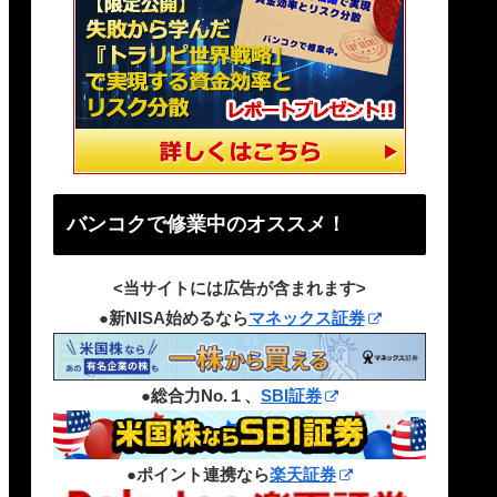
バンコクで修業中のオススメ！
<当サイトには広告が含まれます>
●新NISA始めるなら
マネックス証券
●総合力No.１、
SBI証券
●ポイント連携なら
楽天証券