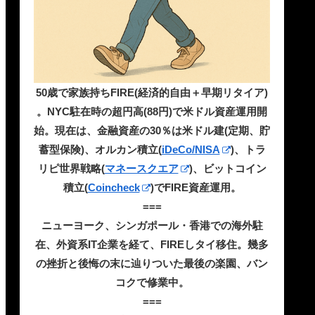
50歳で家族持ちFIRE(経済的自由＋早期リタイア)
。NYC駐在時の超円高(88円)で米ドル資産運用開
始。現在は、金融資産の30％は米ドル建(定期、貯
蓄型保険)、オルカン積立(
iDeCo/NISA
)、トラ
リピ世界戦略(
マネースクエア
)、ビットコイン
積立(
Coincheck
)でFIRE資産運用。
===
ニューヨーク、シンガポール・香港での海外駐
在、外資系IT企業を経て、FIREしタイ移住。幾多
の挫折と後悔の末に辿りついた最後の楽園、バン
コクで修業中。
===