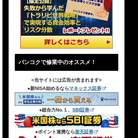
バンコクで修業中のオススメ！
<当サイトには広告が含まれます>
●新NISA始めるなら
マネックス証券
●総合力No.１、
SBI証券
●ポイント連携なら
楽天証券