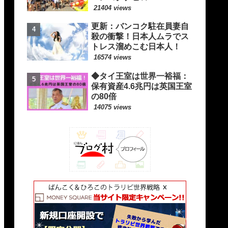
21404 views
更新：バンコク駐在員妻自
殺の衝撃！日本人ムラでス
トレス溜めこむ日本人！
16574 views
◆タイ王室は世界一裕福：
保有資産4.6兆円は英国王室
の80倍
14075 views