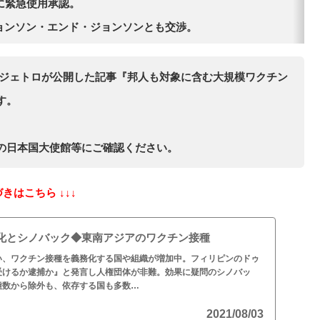
日に緊急使用承認。
ジョンソン・エンド・ジョンソンとも交渉。
8日にジェトロが公開した記事『邦人も対象に含む大規模ワクチン
す。
の日本国大使館等にご確認ください。
づきはこちら ↓↓↓
化とシノバック◆東南アジアのワクチン接種
い、ワクチン接種を義務化する国や組織が増加中。フィリピンのドゥ
受けるか逮捕か』と発言し人権団体が非難。効果に疑問のシノバッ
種数から除外も、依存する国も多数…
2021/08/03