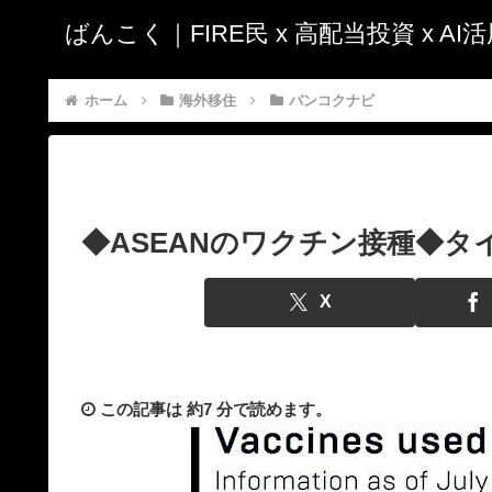
ばんこく｜FIRE民 x 高配当投資 x A
ホーム
海外移住
バンコクナビ
◆ASEANのワクチン接種◆
X
この記事は
約7 分
で読めます。