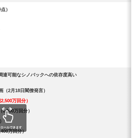
時点）
調達可能なシノバックへの依存度高い
画（2月18日閣僚発言）
2,500万回分）
8,300万回分）
分）
クロールできます
,400万回分）