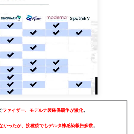
で
ファイザー、モデルナ製確保競争が激化
。
なかったが、接種後でもデルタ株感染報告多数
。