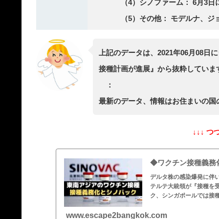
（4）シノファーム： 6月3
（5）その他： モデルナ、
上記のデータは、2021年06月0
接種計画が進展』から抜粋していま
：
最新のデータ、情報はお住まいの国
↓↓↓ つ
◆ワクチン接種義務
デルタ株の感染爆発に伴
テルテ大統領が『接種を
ク、シンガポールでは接
www.escape2bangkok.com