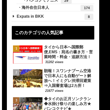
バンコクでテニス
29
海外在住日本人
174
Expats in BKK
8
）。
このカテゴリの人気記事
タイから日本へ国際郵
便,EMS：宛名の書き方・営
業時間・料金・追跡方法！
31202 views
。
朗報！スワンナプーム空港
で日本人にも自動ゲート解
放へ！イミグレ渋滞回避策
⇒入国審査場は2カ所！
到着。
21677 views
5月16日に第2弾（168 万2,400回分）が到着。
◆タイのお正月ソンクラン
万回分の調達で合意。
◆水掛け祭りの楽しみ方★
バンコクナビ★