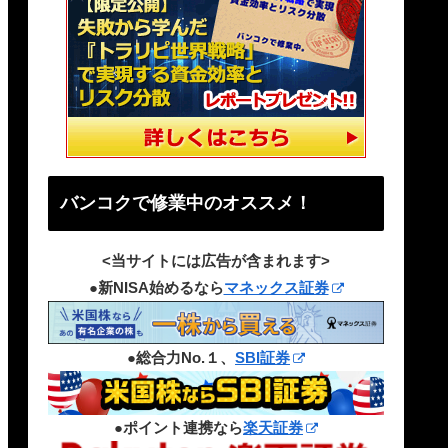
バンコクで修業中のオススメ！
<当サイトには広告が含まれます>
●新NISA始めるなら
マネックス証券
●総合力No.１、
SBI証券
●ポイント連携なら
楽天証券