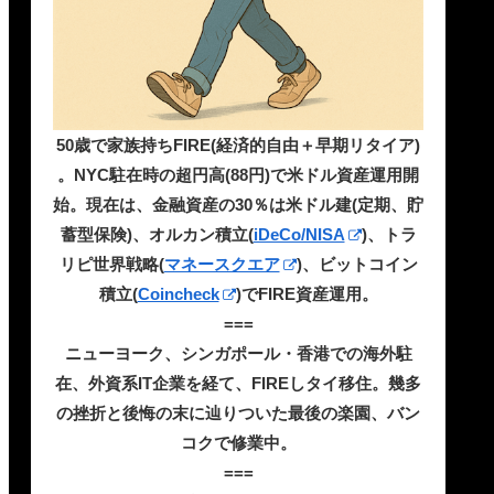
50歳で家族持ちFIRE(経済的自由＋早期リタイア)
。NYC駐在時の超円高(88円)で米ドル資産運用開
始。現在は、金融資産の30％は米ドル建(定期、貯
蓄型保険)、オルカン積立(
iDeCo/NISA
)、トラ
リピ世界戦略(
マネースクエア
)、ビットコイン
積立(
Coincheck
)でFIRE資産運用。
===
ニューヨーク、シンガポール・香港での海外駐
在、外資系IT企業を経て、FIREしタイ移住。幾多
の挫折と後悔の末に辿りついた最後の楽園、バン
コクで修業中。
===