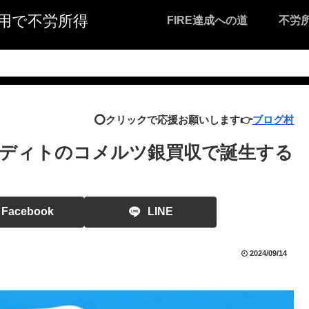
I活用で不労所得
FIRE達成への道
不労
⭕️クリックで応援お願いします👉
ブログ村
ディトのコメルツ銀買収で誕生する
Facebook
LINE
2024/09/14