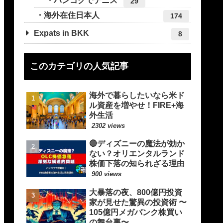
バンコクでテニス
29
海外在住日本人
174
Expats in BKK
8
このカテゴリの人気記事
海外で暮らしたいなら米ド
ル資産を増やせ！FIRE+海
外生活
2302 views
🔴ディズニーの魔法が効か
ない？オリエンタルランド
株価下落の知られざる理由
900 views
大暴落の夜、800億円投資
家が見せた驚異の投資術 〜
105億円メガバンク株買い
の舞台裏〜