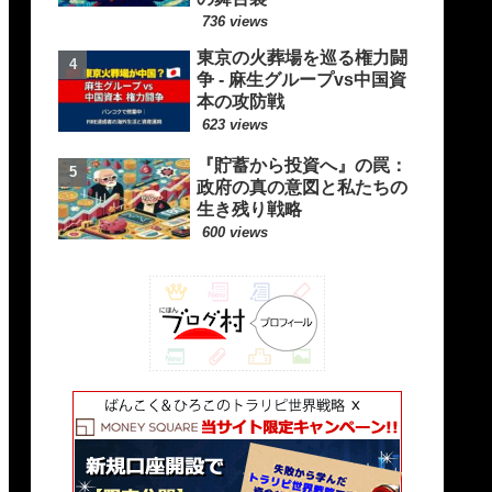
736 views
東京の火葬場を巡る権力闘
争 - 麻生グループvs中国資
本の攻防戦
623 views
『貯蓄から投資へ』の罠：
政府の真の意図と私たちの
生き残り戦略
600 views