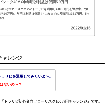
バンコク40M¥◆年明け利益は低調5.9万円
hide)はマネースクエアのトラリピを利用し4,000万円を運用中。*第
(平均14万円)、年明け利益は低調！*これまでの累積利益331万円、5ヶ
0%！
2022/01/16
チャレンジ
トラリピを運用してみたいよ〜。
法はないの〜？
『トラリピ初心者向けローリスク100万円チャレンジ』です。