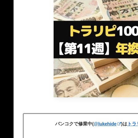
バンコクで修業中(
@lukehide
)は
トラ