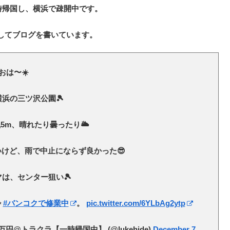
一時帰国し、横浜で疎開中です。
してブログを書いています。
おは〜☀️
浜の三ツ沢公園🎾
5m、晴れたり曇ったり🌥
けど、雨で中止にならず良かった😎
は、センター狙い🎾
✨
#バンコクで修業中
。
pic.twitter.com/6YLbAg2ytp
万円@トラクラ【一時帰国中】 (@lukehide)
December 7,