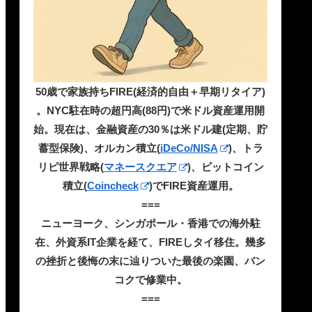
50歳で家族持ちFIRE(経済的自由＋早期リタイア)
。NYC駐在時の超円高(88円)で米ドル資産運用開
始。現在は、金融資産の30％は米ドル建(定期、貯
蓄型保険)、オルカン積立(
iDeCo/NISA
)、トラ
リピ世界戦略(
マネースクエア
)、ビットコイン
積立(
Coincheck
)でFIRE資産運用。
===
ニューヨーク、シンガポール・香港での海外駐
在、外資系IT企業を経て、FIREしタイ移住。幾多
の挫折と後悔の末に辿りついた最後の楽園、バン
コクで修業中。
===