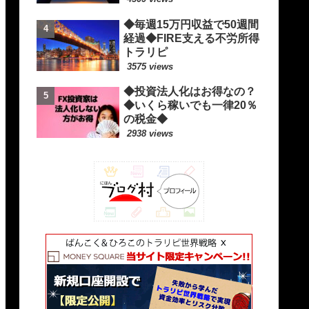
◆毎週15万円収益で50週間
経過◆FIRE支える不労所得
トラリピ
3575 views
◆投資法人化はお得なの？
◆いくら稼いでも一律20％
の税金◆
2938 views