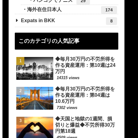
バンコクでテニス
29
海外在住日本人
174
Expats in BKK
8
このカテゴリの人気記事
◆毎月30万円の不労所得を
作る資産運用：第10週は24
万円
14315 views
◆毎月30万円の不労所得を
作る資産運用：第04週は
10.6万円
7302 views
◆天国と地獄の1週間、損
切りと爆益◆不労所得30万
円第18週
4509 views