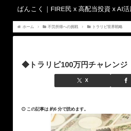
ばんこく｜FIRE民 x 高配当投資 x A
ホーム
不労所得への挑戦
トラリピ世界戦略
◆トラリピ100万円チャレンジ
X
この記事は
約6 分
で読めます。