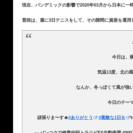
現在、パンデミックの影響で2020年03月から日本に
普段は、週に3日テニスをして、その隙間に資産を運用
今日は、横
気温13度、北の風
なんか、冬っぽくて風が強い
今日のテーマ
頑張りま〜す🔥
#ありがとう
#素敵な1日を
— バンコクで修業中🐯トラリピFX自動売買,4000