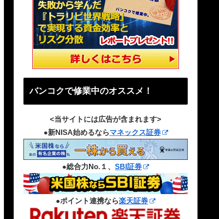
バンコクで修業中のオススメ！
<当サイトには広告が含まれます>
●新NISA始めるなら
マネックス証券
●総合力No.１、
SBI証券
●ポイント連携なら
楽天証券