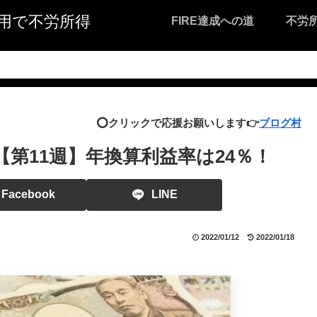
I活用で不労所得
FIRE達成への道
不労
⭕️クリックで応援お願いします👉
ブログ村
【第11週】年換算利益率は24％！
Facebook
LINE
2022/01/12
2022/01/18