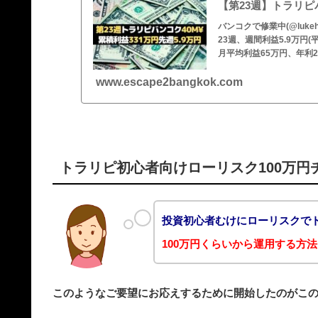
【第23週】トラリピ
バンコクで修業中(@luke
23週、週間利益5.9万円
月平均利益65万円、年利2
www.escape2bangkok.com
トラリピ初心者向けローリスク100万円
投資初心者むけにローリスクで
100万円くらいから運用する方
このようなご要望にお応えするために開始したのがこの