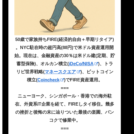
50歳で家族持ちFIRE(経済的自由＋早期リタイア)
。NYC駐在時の超円高(88円)で米ドル資産運用開
始。現在は、金融資産の30％は米ドル建(定期、貯
蓄型保険)、オルカン積立(
iDeCo/NISA
)、トラ
リピ世界戦略(
マネースクエア
)、ビットコイン
積立(
Coincheck
)でFIRE資産運用。
===
ニューヨーク、シンガポール・香港での海外駐
在、外資系IT企業を経て、FIREしタイ移住。幾多
の挫折と後悔の末に辿りついた最後の楽園、バン
コクで修業中。
===