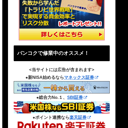
バンコクで修業中のオススメ！
<当サイトには広告が含まれます>
●新NISA始めるなら
マネックス証券
●総合力No.１、
SBI証券
●ポイント連携なら
楽天証券