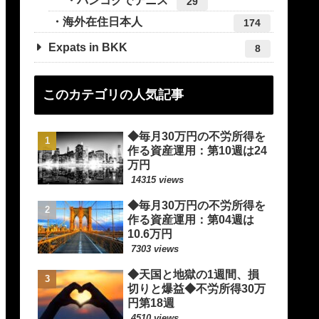
バンコクでテニス
29
海外在住日本人
174
Expats in BKK
8
このカテゴリの人気記事
◆毎月30万円の不労所得を
作る資産運用：第10週は24
万円
14315 views
◆毎月30万円の不労所得を
作る資産運用：第04週は
10.6万円
7303 views
◆天国と地獄の1週間、損
切りと爆益◆不労所得30万
円第18週
4510 views