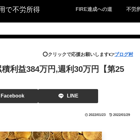
I活用で不労所得
FIRE達成への道
不労
⭕️クリックで応援お願いします👉
ブログ村
積利益384万円,週利30万円【第25
Facebook
LINE
2022/01/23
2022/01/29