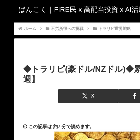
ばんこく｜FIRE民 x 高配当投資 x A
ホーム
不労所得への挑戦
トラリピ世界戦略
◆トラリピ(豪ドル/NZドル)◆累
週】
X
この記事は
約7 分
で読めます。