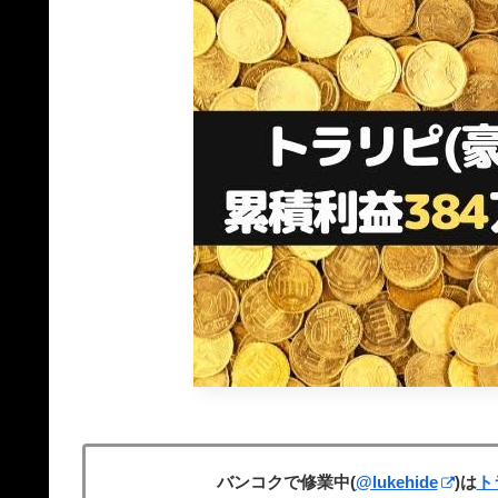
バンコクで修業中(
@lukehide
)は
ト