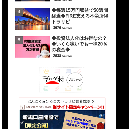
◆毎週15万円収益で50週間
経過◆FIRE支える不労所得
トラリピ
3575 views
◆投資法人化はお得なの？
◆いくら稼いでも一律20％
の税金◆
2938 views