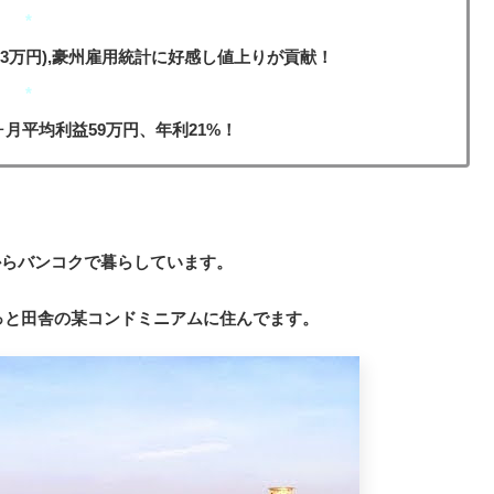
*
5.3万円),豪州雇用統計に好感し値上りが貢献！
*
ヶ月平均利益59万円、年利21%！
月からバンコクで暮らしています。
っと田舎の某コンドミニアムに住んでます。