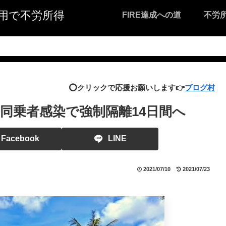
I活用で不労所得
FIRE達成への道
不労
⭕️クリックで応援お願いします👉
ブログ村
同乗者感染で強制隔離14日間へ
Facebook
LINE
2021/07/10
2021/07/23