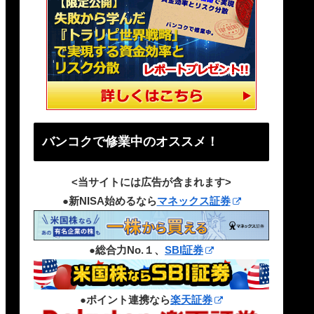
バンコクで修業中のオススメ！
<当サイトには広告が含まれます>
●新NISA始めるなら
マネックス証券
●総合力No.１、
SBI証券
●ポイント連携なら
楽天証券