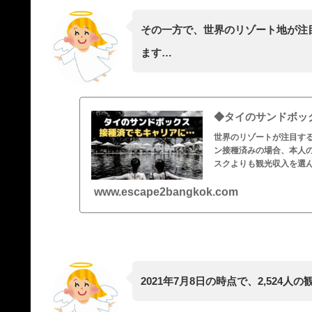
その一方で、世界のリゾート地が注
ます…
◆タイのサンドボッ
世界のリゾートが注目す
ン接種済みの場合、本人
スクよりも観光収入を選
www.escape2bangkok.com
2021年7月8日の時点で、2,524