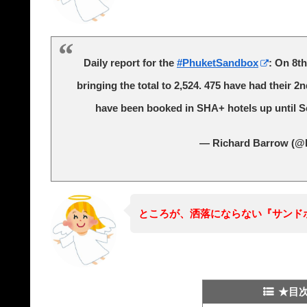
Daily report for the
#PhuketSandbox
: On 8th
bringing the total to 2,524. 475 have had their 2n
have been booked in SHA+ hotels up until 
— Richard Barrow (@
ところが、洒落にならない『サンド
★目