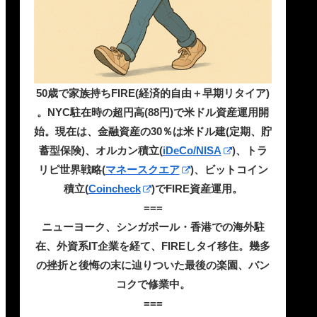
50歳で家族持ちFIRE(経済的自由＋早期リタイア)
。NYC駐在時の超円高(88円)で米ドル資産運用開
始。現在は、金融資産の30％は米ドル建(定期、貯
蓄型保険)、オルカン積立(
iDeCo/NISA
)、トラ
リピ世界戦略(
マネースクエア
)、ビットコイン
積立(
Coincheck
)でFIRE資産運用。
===
ニューヨーク、シンガポール・香港での海外駐
在、外資系IT企業を経て、FIREしタイ移住。幾多
の挫折と後悔の末に辿りついた最後の楽園、バン
コクで修業中。
===