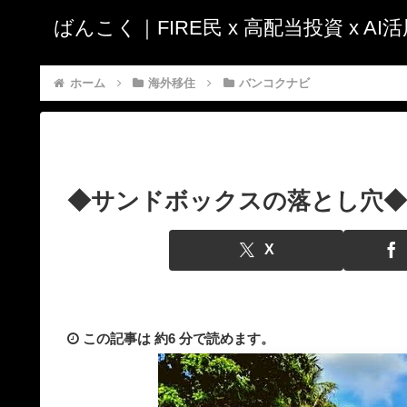
ばんこく｜FIRE民 x 高配当投資 x A
ホーム
海外移住
バンコクナビ
◆サンドボックスの落とし穴◆
X
この記事は
約6 分
で読めます。