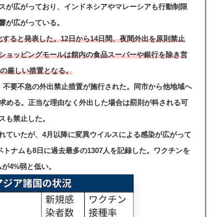
スが広がっており、インドネシアやマレーシアも行動制限
響が広がっている。
すると発表した。12日から14日間、夜間外出を原則禁止
ショッピングモールは館内の食品スーパーや銀行を除き営
来の厳しい措置となる。
間、不要不急の外出禁止措置が施行された。同市から他地域へ
を求める。正当な理由なく外出した場合は罰則が科される可
スも禁止した。
れていたが、4月以降に変異ウイルスによる感染が広がって
ベトナムも8日に過去最多の1307人を記録した。ワクチンを
ムが4%弱と低い。