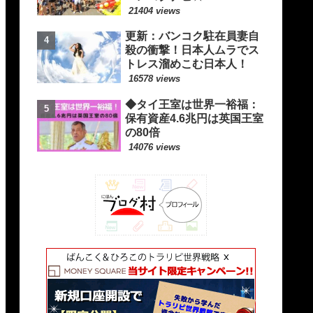
21404 views
更新：バンコク駐在員妻自
殺の衝撃！日本人ムラでス
トレス溜めこむ日本人！
16578 views
◆タイ王室は世界一裕福：
保有資産4.6兆円は英国王室
の80倍
14076 views