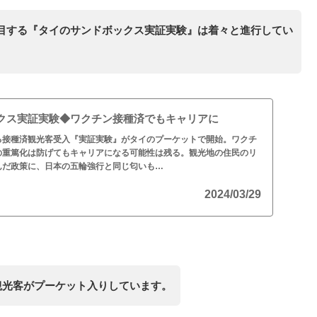
目する『タイのサンドボックス実証実験』は着々と進行してい
クス実証実験◆ワクチン接種済でもキャリアに
る接種済観光客受入『実証実験』がタイのプーケットで開始。ワクチ
の重篤化は防げてもキャリアになる可能性は残る。観光地の住民のリ
んだ政策に、日本の五輪強行と同じ匂いも…
2024/03/29
人の観光客がプーケット入りしています。