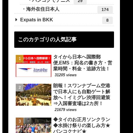
バンコクでテニス
29
海外在住日本人
174
Expats in BKK
8
このカテゴリの人気記事
タイから日本へ国際郵
便,EMS：宛名の書き方・営
業時間・料金・追跡方法！
31205 views
朗報！スワンナプーム空港
で日本人にも自動ゲート解
放へ！イミグレ渋滞回避策
⇒入国審査場は2カ所！
21679 views
◆タイのお正月ソンクラン
◆水掛け祭りの楽しみ方★
バンコクナビ★