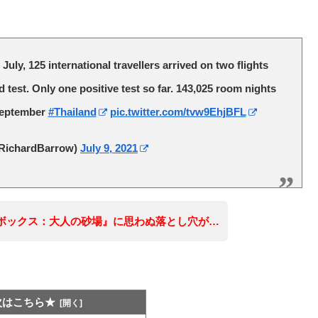
 July, 125 international travellers arrived on two flights
d test. Only one positive test so far. 143,025 room nights
September
#Thailand
pic.twitter.com/tvw9EhjBFL
RichardBarrow)
July 9, 2021
ボックス：大人の砂場』に思わぬ落とし穴が…
次はこちら★