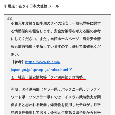
引用先：在タイ日本大使館 メール
令和元年度第３四半期のタイの治安，一般犯罪等に関す
る情勢傾向を報告します。安全対策等を考える際の参考
にしてください。また，当館ホームページ・海外安全情
報も随時掲載・更新していますので，併せて御確認くだ
さい。
【参考】
https://www.th.emb-
japan.go.jp/itprtop_ja/index.html
１ 社会・治安情勢等「タイ深南部テロ情勢」
今期，タイ深南部（ヤラー県，パッタニー県，ナラティ
ワート県，ソンクラー県）では，イスラム武装勢力が関
係すると思われる銃器，爆発物を使用したテロが，月平
均約５件発生しており，令和元年度第２四半期から月平