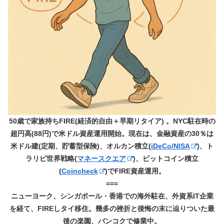
50歳で家族持ちFIRE(経済的自由＋早期リタイア) 。NYC駐在時の
超円高(88円)で米ドル資産運用開始。現在は、金融資産の30％は
米ドル建(定期、貯蓄型保険)、オルカン積立(
iDeCo/NISA
)、ト
ラリピ世界戦略(
マネースクエア
)、ビットコイン積立
(
Coincheck
)でFIRE資産運用。
===
ニューヨーク、シンガポール・香港での海外駐在、外資系IT企業
を経て、FIREしタイ移住。幾多の挫折と後悔の末に辿りついた最
後の楽園、バンコクで修業中。