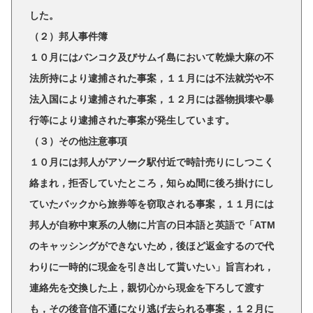
した。
（２）邦人事件簿
１０月にはバンコク及びサムイ島において乾燥大麻の不
法所持により逮捕された事案，１１月には不法就労や不
法入国により逮捕された事案，１２月には器物損壊や暴
行等により逮捕された事案が発生しています。
（３）その他注意事項
１０月には邦人がアソーク駅付近で時計売りにしつこく
絡まれ，拒否していたところ，知らぬ間に後ろ掛けにし
ていたバックから旅券等を窃取される事案，１１月には
邦人が自称中東系の人物に片言の日本語と英語で「ATM
のキャッシングができないため，後ほど返金するので代
わりに一時的に現金を引き出して貰いたい」旨言われ，
連絡先を交換した上，親切心から現金を下ろして渡す
も，その後音信不通になり逃げ去られる事案，
１２月に