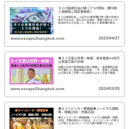
タイの格差社会が続く3つの理由：贈与税
と相続税と固定資産税！
タイは格差社会、上位1%の富裕層が持つ富が全体の
約67%を占め、更に広がる傾向…貧富の差はタイの
政治対立を引き起こし、罪を犯した富裕層が罰を免
れることも珍しくない。格差を広げる理由は3つ、贈
与税、相続税、そして日本で言う固定資産税が…
2023/04/27
www.escape2bangkok.com
◆タイ王室は世界一裕福：保有資産4.6兆円
は英国王室の80倍
話題の日本の皇室財産は国に帰属し、皇室費用は毎
年予算計上し国会承認が必要。一方、世界には裕福
な王室も多く世界一のお金持ちはタイ王室で資産は
約4.6兆円。有名なイギリスのエリザエス女王でさえ
約550億円で、タイ王室はその80倍以上…
2024/03/29
www.escape2bangkok.com
◆タイリピーター要確認◆ノービザ入国制
限：陸路(2回)・空路(6回)
◆タイリピーター要確認◆ノービザ入国制限：陸路
(2回)・空路(6回)タイ大好き、タイリピーターの皆さ
んが気になるのがノービザ入国の制限ですよね。近
年の不法滞在者への取り締まりの強化を受け、ノー
ビザ入国や『ビザラン』への規制が強化されていま