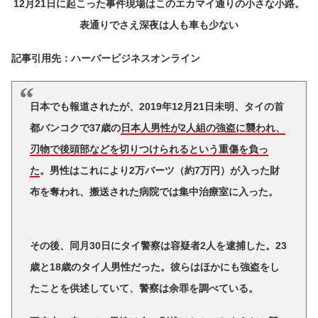
12月21日に起こった事件現場はこのエカマイ通りの小さな小路。
表通りでさえ深夜は人も車も少ない
記事引用先：ハーバービジネスオンライン
日本でも報道されたが、2019年12月21日未明、タイの首
都バンコクで37歳の
日本人男性が2人組の強盗に襲われ、
刃物で後頭部などを切りつけられるという重傷を負っ
た
。男性はこれにより2万バーツ（約7万円）が入った財
布を奪われ、搬送された病院では集中治療室に入った。
その後、同月30日にタイ警察は容疑者2人を逮捕した。23
歳と18歳のタイ人男性だった。彼らはほかにも強盗をし
たことを供述していて、警察は余罪を調べている。