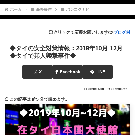
ホーム
海外移住
バンコクナビ
⭕️クリックで応援お願いします👉
ブログ村
◆タイの安全対策情報：2019年10月-12月
◆タイで邦人襲撃事件◆
X
Facebook
LINE
2020/01/08
2022/03/27
この記事は
約5 分
で読めます。