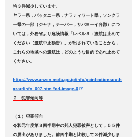
均３件減少しています。
ヤラー県，パッタニー県，ナラティワート県，ソンクラ
ー県の一部（ジャナ，テーパー，サバヨーイ各郡）につ
いては，外務省より危険情報「レベル３：渡航は止めて
ください（渡航中止勧告）」が出されていることから，
これらの地域への渡航は，どのような目的であれ止めて
ください。
https://www.anzen.mofa.go.jp/info/pcinfectionspoth
azardinfo_007.html#ad-image-0
２ 犯罪傾向等
（１）犯罪傾向
令和元年度第３四半期中の邦人犯罪被害として，５５件
の届出がありました。前四半期と比較して３件減少しま