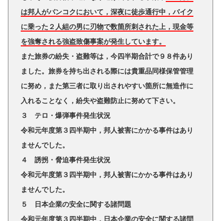
は邦人がバンコクにおいて，深夜に徒歩通行中，バイク
に乗った２人組の男に刃物で数箇所刺された上，現金等
を強奪される強盗致傷事案が発生しています。
また旅券の紛失・盗難等は，今四半期合計で９８件あり
ました。旅券を持ち出される際には貴重品同様保管管理
に努め，また第三者に取り出されやすい箇所に無造作に
入れることなく，紛失や盗難防止に努めて下さい。
３ テロ・爆弾事件発生状況
令和元年度第３四半期中，邦人被害にかかる事件はあり
ませんでした。
４ 誘拐・脅迫事件発生状況
令和元年度第３四半期中，邦人被害にかかる事件はあり
ませんでした。
５ 日本企業の安全に関する諸問題
令和元年度第３四半期中，日本企業の安全に関する諸問