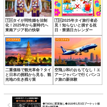
🇹🇭タイが同性婚を法制
🇹🇭2025年タイ旅行者必
化！2025年から新時代へ
見！知らないと損する祝
東南アジア初の快挙
日・禁酒日カレンダー
バンコクナビ
バンコクナビ
二重価格で観光革命？タイ
空飛ぶ和のおもてなし！エ
と日本の挑戦から見る、観
アージャパンで行くバンコ
光地の生き残り策
ク旅の新体験
◆TM30に変更無し◆2020年1月3日プーケット移
民局が確認◆