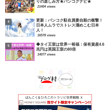
りの楽しみ方★バンコクナビ★
21404 views
更新：バンコク駐在員妻自殺の衝撃！
日本人ムラでストレス溜めこむ日本
人！
16578 views
◆タイ王室は世界一裕福：保有資産4.6
兆円は英国王室の80倍
14077 views