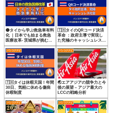
🟠タイから学ぶ救急車有料
🇹🇭タイのQRコード決済
化 ｜日本でも始まる救急
革命 ：政府主導で実現し
医療改革- 茨城県が挑む
た究極のキャッシュレス社
7700円の選定療養費が示
会
す医療サービスの未来
バンコクナビ
バンコクナビ
🇹🇭タイは休暇天国！年間
🌏エアアジアの競争力と今
30日、気軽に休める傷病
後の展望 – アジア最大の
休暇制度
LCCの戦略分析
バンコクナビ
バンコクナビ