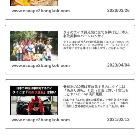
す。
2020/03/26
www.escape2bangkok.com
タイのエイズ孤児院に全てを捧げた日本人:
名取美和＠バーンロムサイ
タイには約45万人のHIV感染者(＝エイズではない)が
いると推定される。NHKが放送した『タイのエイズ
孤児院に全てを捧げる日本人女性』が忘れられな
い。チェンマイのバーンロムサイ(HIVに母子感染し
た孤児たちの生活施設)にその人が…
2023/04/04
www.escape2bangkok.com
◆日本の10倍は事故死するのにタイには
『あおり運転』と言う言葉は無い！実はも
っとヤバイ！by 高田胤臣
日本では『あおり運転の厳罰化』で免許取消が可能
となったと盛んに報道されている。しかし、日本の
10倍以上交通事故死があるタイには『あおり運転』
という言葉がないと…
2021/02/12
www.escape2bangkok.com