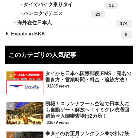
タイでバイク乗りタイ
31
バンコクでテニス
29
海外在住日本人
174
Expats in BKK
8
このカテゴリの人気記事
タイから日本へ国際郵便,EMS：宛名の
書き方・営業時間・料金・追跡方法！
31205 views
朗報！スワンナプーム空港で日本人に
も自動ゲート解放へ！イミグレ渋滞回
避策⇒入国審査場は2カ所！
21679 views
◆タイのお正月ソンクラン◆水掛け祭