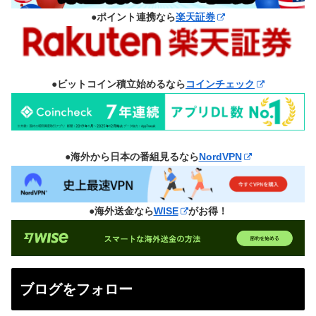
●ポイント連携なら
楽天証券
●ビットコイン積立始めるなら
コインチェック
●海外から日本の番組見るなら
NordVPN
●海外送金なら
WISE
がお得！
ブログをフォロー