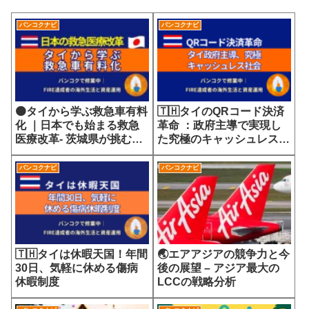
バンコクナビ
バンコクナビ
🟠タイから学ぶ救急車有料
🇹🇭タイのQRコード決済
化 ｜日本でも始まる救急
革命 ：政府主導で実現し
医療改革- 茨城県が挑む
た究極のキャッシュレス社
7700円の選定療養費が示
会
す医療サービスの未来
バンコクナビ
バンコクナビ
🇹🇭タイは休暇天国！年間
🌏エアアジアの競争力と今
30日、気軽に休める傷病
後の展望 – アジア最大の
休暇制度
LCCの戦略分析