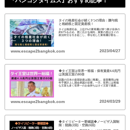
『バンコクタイムズ』おすすめ記事！
タイの格差社会が続く3つの理由：贈与税
と相続税と固定資産税！
タイは格差社会、上位1%の富裕層が持つ富が全体の
約67%を占め、更に広がる傾向…貧富の差はタイの
政治対立を引き起こし、罪を犯した富裕層が罰を免
れることも珍しくない。格差を広げる理由は3つ、贈
与税、相続税、そして日本で言う固定資産税が…
2023/04/27
www.escape2bangkok.com
◆タイ王室は世界一裕福：保有資産4.6兆円
は英国王室の80倍
話題の日本の皇室財産は国に帰属し、皇室費用は毎
年予算計上し国会承認が必要。一方、世界には裕福
な王室も多く世界一のお金持ちはタイ王室で資産は
約4.6兆円。有名なイギリスのエリザエス女王でさえ
約550億円で、タイ王室はその80倍以上…
2024/03/29
www.escape2bangkok.com
◆タイリピーター要確認◆ノービザ入国制
限：陸路(2回)・空路(6回)