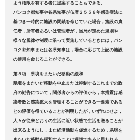
よう権限を有する者に提案することもできる。
バンコク都知事や各県知事が仏暦２５５８年感染症法に
基づき一時的に施設の閉鎖を命じていた場合，施設の責
任者，所有者あるいは管理者が，当局が定めた規則や
様々な規律や制度に沿って実施しているときには，バン
コク都知事または各県知事は，場合に応じて上記の施設
の使用を命じることができる。
第５項 県境をまたいだ移動の緩和
県境をまたいだ移動を中止または抑制するこれまでの政
府の勧告について，関係者からの評価から，本措置は感
染者数と感染拡大を管理することができる一要素である
との評価を得ていることが判明したが，いずれにせよ，
人々が従来どおりの生活に近い状態で生活を送ることが
出来るようにし，また経済活動を促進するため，県境を
またいだ移動を緩和することは適切であると思われる。