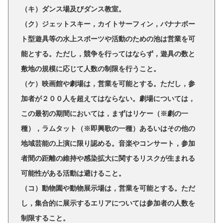
（キ）ダンス場及びダンス教室。
（ク）ジェットスキー，カイトサーフィン，バナナボー
ト型遊具等の水上スポーツや活動のための池は営業を可
能とする。ただし，競争を行ってはならず，遊具の数と
敷地の規模に応じて人数の制限を行うこと。
（ケ）映画館や劇場は，営業を可能とする。ただし，参
加者が２００人を超えてはならない。劇場については，
この最初の期間においては，まずはリケー（※劇の一
種），ラムタット（※即興歌の一種）あるいはその他の
地域芸能の上演に限り認める。音楽やコンサート，参加
者間の距離の維持や感染拡大に関するリスクが生まれる
可能性がある活動は避けること。
（コ）動物園や動物展示場は，営業を可能とする。ただ
し，集合的に展示するエリアについては参加者の人数を
制限すること。