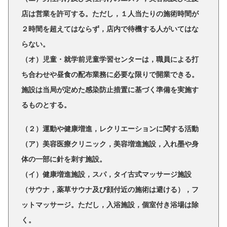
店は営業を許可する。ただし，１人当たりの施術時間が
２時間を超えてはならず，店内で待機する人がいてはな
らない。
（オ）児童・就学前児童学習センターは，職員による打
ち合わせや昼食の配布業務に必要な限りで開業できる。
施設は当局が定めた感染防止措置に基づく準備を実施す
るものとする。
（２）運動や健康増進，レクリエーションに関する活動
（ア）美容医療クリニック，美容増進施設，入れ墨や身
体の一部に針を刺す施設。
（イ）健康増進施設，スパ，タイ古式マッサージ施設
（サウナ，薬草サウナ及び顔付近の施術は避ける），フ
ットマッサージ。ただし，入浴施設，個室付き浴場は除
く。