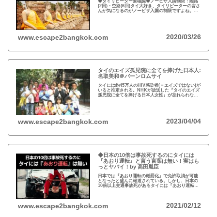
◆タイリピーター要確認◆ノービザ入国制限：陸路
(2回)・空路(6回)タイ大好き、タイリピーターの皆さ
んが気になるのがノービザ入国の制限ですよね。近
年の不法滞在者への取り締まりの強化を受け、ノー
ビザ入国や『ビザラン』への規制が強化されていま
す。
2020/03/26
www.escape2bangkok.com
タイのエイズ孤児院に全てを捧げた日本人:
名取美和＠バーンロムサイ
タイには約45万人のHIV感染者(＝エイズではない)が
いると推定される。NHKが放送した『タイのエイズ
孤児院に全てを捧げる日本人女性』が忘れられな
い。チェンマイのバーンロムサイ(HIVに母子感染し
た孤児たちの生活施設)にその人が…
2023/04/04
www.escape2bangkok.com
◆日本の10倍は事故死するのにタイには
『あおり運転』と言う言葉は無い！実はも
っとヤバイ！by 高田胤臣
日本では『あおり運転の厳罰化』で免許取消が可能
となったと盛んに報道されている。しかし、日本の
10倍以上交通事故死があるタイには『あおり運転』
という言葉がないと…
2021/02/12
www.escape2bangkok.com