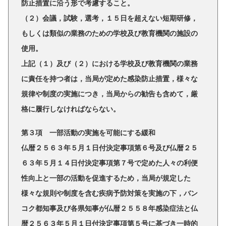
防止措置に沿う形で考慮すること。
（２）会議，試験，選考，１５日を超えない短期研修，
もしくは類似の業務のための学校及び教育機関の施設の
使用。
上記（１）及び（２）における学校及び教育機関の業務
に責任を持つ者は，当局が定めた感染防止措置，様々な
規律や制度の実施につき，当局からの勧告も含めて，厳
格に履行しなければならない。
第３項 一部活動の実施を可能にする緩和
仏暦２５６３年５月１日付決定事項第６号及び仏暦２５
６３年５月１４日付決定事項第７号で定めた人々の利便
性向上と一部の活動を促進するため，当局が規定した
様々な規則や制度を含む疾病予防対策を実施の下，バン
コク都知事及び各県知事が仏暦２５５８年感染症法と仏
暦２５６３年５月１日付決定事項第５号に基づき一時的