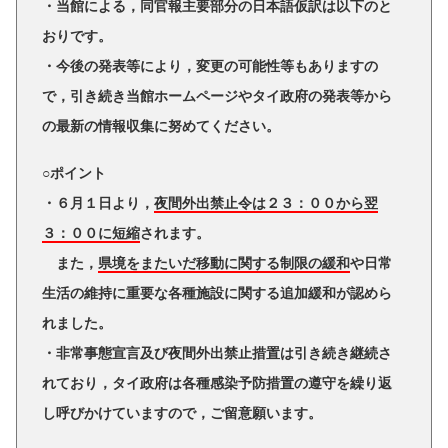
・当館による，同官報主要部分の日本語仮訳は以下のと
おりです。
・今後の発表等により，変更の可能性等もありますの
で，引き続き当館ホームページやタイ政府の発表等から
の最新の情報収集に努めてください。
○ポイント
・６月１日より，
夜間外出禁止令は２３：００から翌
３：００に短縮
されます。
また，
県境をまたいだ移動に関する制限の緩和
や日常
生活の維持に重要な各種施設に関する追加緩和が認めら
れました。
・非常事態宣言及び夜間外出禁止措置は引き続き継続さ
れており，タイ政府は各種感染予防措置の遵守を繰り返
し呼びかけていますので，ご留意願います。