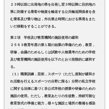
２３時以前に出発地の県を出発し翌３時以降に目的地の
県に到着する乗客や物資を輸送する公共輸送関係者を含
む乗客及び乗り物は，外出禁止時間における県境をまた
いだ移動をすることができる。
第２項 学校及び教育機関の施設使用の緩和
２５６３教育年度の第１期の始業の準備のため，教育，
研修，会議のためもしくは試験や人物選考のための学校
及び教育機関の施設使用を以下のとおり段階的に緩和す
る。
（１）職業訓練，芸術，スポーツ（ただし規制が緩和さ
れ活動を行えるスポーツの分野に限る）分野の私立学校
に関する法律に基づく非公式学校の授業や研修のための
施設の使用。ただし，教室あたりの生徒数，持続可能な
教育形式の準備と能力，様々な施設と場所の整備を感染