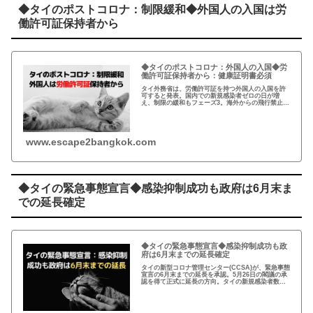
◆タイのポストコロナ：制限緩和◆外国人の入国は労
働許可証保持者から
◆タイのポストコロナ：外国人の入国◆労
働許可証保持者から：健康証明書必須
タイ外務省は、労働許可証を持つ外国人の入国を許
可すると発表。国内での新規感染者ゼロの日が増
え、制限の緩和もフェーズ3。海外からの飛行禁止も
6月末まで。ただし、入国許可の開始日は明確ではな
く、健康証明書の入手困難などの課題山積み…
www.escape2bangkok.com
◆タイの緊急事態宣言◆感染抑制成功も政府は6月末ま
での延長確定
◆タイの緊急事態宣言◆感染抑制成功も政
府は6月末までの延長確定
タイの新型コロナ管理センター(CCSA)が、緊急事態
宣言の6月末までの延長を承認。5月26日の閣議の承
認を得て正式に延長の方向。タイの新規感染者数は5
月に入り一桁台が続き、経済制限の緩和も進んでい
るが、海外からの飛行禁止などは継続中…