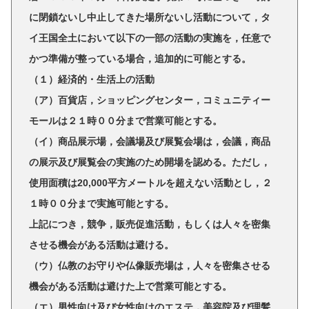
に閉鎖ないし中止してきた場所ないし活動について，タ
イ王国全土において以下の一部の活動の実施を，任意で
かつ準備が整っている場合，追加的に可能とする。
（１）経済的・生活上の活動
（ア）百貨店，ショッピングセンター，コミュニティー
モールは２１時００分まで営業可能とする。
（イ）商品展示場，会議場及び展覧会場は，会議，商品
の展示及び展覧会の実施のため開場を認める。ただし，
使用面積は20,000平方メートルを超えない活動とし，２
１時００分まで実施可能とする。
上記につき，競争，販売促進活動，もしくは人々を密集
させる機会がある活動は避ける。
（ウ）仏教のお守りや仏像販売場は，人々を密集させる
機会がある活動は避けた上で営業可能とする。
（エ）男性向け及び女性向けのエステ，美容院及び理髪