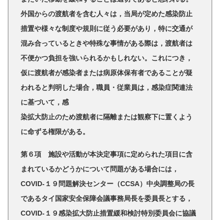
外国からの渡航者を含む人々は，当局が定めた感染防止
措置や様々な制度や規則に従う必要があり，特に交通が
混み合っているときや特殊な事情がある際は，渡航者は
不便かつ負担を強いられるかもしれない。これにつき，
仮に渡航者が感染者または病原体保有者であることが疑
われると判明した場合，職員・従業員は，感染症関連法
に基づいて，感
染拡大防止のため渡航者に隔離または観察下に置くよう
に命ずる権限がある。
第６項 施設や活動が本決定事項に定められた項目に含
まれているかどうかについて問題がある場合には，
COVID-１９問題解決センター（CCSA）中央調整局の長
であるタイ国家安全保障会議事務局長を委員長とする，
COVID-１９感染拡大防止措置緩和検討特別委員会に協議