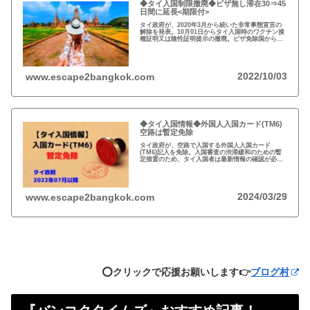
◆タイ入国制限撤廃◆ビザ無し滞在30⇒45
日間に延長<期限付>
タイ政府が、2020年3月から続いた非常事態宣言の
解除を発表。10月01日からタイ入国時のワクチン接
種証明又は陰性証明提示の撤廃。ビザ免除国からの
渡航者の滞在可能期間を30日から45日間に延長。
2022/10/03
www.escape2bangkok.com
◆タイ入国情報◆外国人入国カード(TM6)
空路は暫定免除
タイ政府が、空路で入国する外国人入国カード
(TM6)記入を免除。入国審査の渋滞緩和のための暫
定措置のため、タイ入国者は最新情報の確認が必
要。以前から必要性に疑問あり評判の悪いTM6、い
っそのこと永久にやめれば？
2024/03/29
www.escape2bangkok.com
⭕️クリックで応援お願いします👉
ブログ村