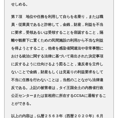
せしめる。
第７項 地位や任務を利用して自らを名乗り，または職
員・従業員であると詐称して，金銭，財産，利益を不当
に要求，受領あるいは受領することを容認すること，隔
離や観察下に置くための民間施設の利用から不当な利益
を得ようとすること，他者を感染省関連法や非常事態に
おける統治に関する法律に基づいて発出された決定事項
に反するように仕向けるよう図ること，違反者を立件し
ないことで金銭，財産もしくは見返りの利益要求をして
不当に任務を行わないことは，当然のことながら法律違
反である。上記の被害者は，タイ王国全土の内務省行政
公正センターまたは首相府に所在するCCSAに通報するこ
とができる。
以上の内容は，仏暦２５６３年（西暦２０２０年）６月