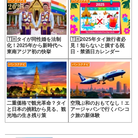
バンコクナビ
バンコクナビ
🇹🇭タイが同性婚を法制
🇹🇭2025年タイ旅行者必
化！2025年から新時代へ
見！知らないと損する祝
東南アジア初の快挙
日・禁酒日カレンダー
バンコクナビ
バンコクナビ
二重価格で観光革命？タイ
空飛ぶ和のおもてなし！エ
と日本の挑戦から見る、観
アージャパンで行くバンコ
光地の生き残り策
ク旅の新体験