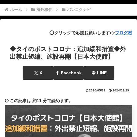
ホーム
海外移住
バンコクナビ
⭕️クリックで応援お願いします👉
ブログ村
◆タイのポストコロナ：追加緩和措置◆外
出禁止短縮、施設再開【日本大使館】
X
Facebook
LINE
2020/05/31
2024/03/29
この記事は
約11 分
で読めます。