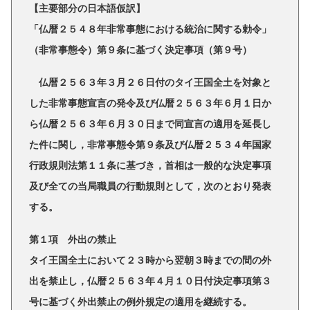
【主要部分の日本語仮訳】
「仏暦２５４８年非常事態における統治に関する勅令」
（非常事態令）第９条に基づく決定事項（第９号）
仏暦２５６３年３月２６日付のタイ王国全土を対象と
した非常事態宣言の発令及び仏暦２５６３年６月１日か
ら仏暦２５６３年６月３０日まで同宣言の適用を延長し
た件に関し，非常事態令第９条及び仏暦２５３４年国家
行政規則法第１１条に基づき，首相は一般的な決定事項
及び全ての当局職員の行動規則として，次のとおり発表
する。
第１項 外出の禁止
タイ王国全土において２３時から翌朝３時までの間の外
出を禁止し，仏暦２５６３年４月１０日付決定事項第３
号に基づく外出禁止の例外規定の適用を継続する。