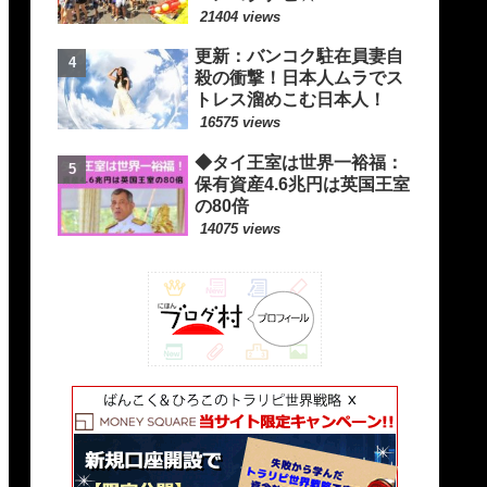
21404 views
更新：バンコク駐在員妻自
殺の衝撃！日本人ムラでス
トレス溜めこむ日本人！
16575 views
◆タイ王室は世界一裕福：
保有資産4.6兆円は英国王室
の80倍
14075 views