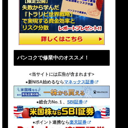
バンコクで修業中のオススメ！
<当サイトには広告が含まれます>
●新NISA始めるなら
マネックス証券
●総合力No.１、
SBI証券
●ポイント連携なら
楽天証券