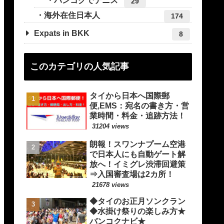
バンコクでテニス
29
海外在住日本人
174
Expats in BKK
8
このカテゴリの人気記事
タイから日本へ国際郵
便,EMS：宛名の書き方・営
業時間・料金・追跡方法！
31204 views
朗報！スワンナプーム空港
で日本人にも自動ゲート解
放へ！イミグレ渋滞回避策
⇒入国審査場は2カ所！
21678 views
◆タイのお正月ソンクラン
◆水掛け祭りの楽しみ方★
バンコクナビ★