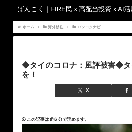
ばんこく｜FIRE民 x 高配当投資 x A
ホーム
海外移住
バンコクナビ
◆タイのコロナ：風評被害◆タ
を！
X
この記事は
約6 分
で読めます。