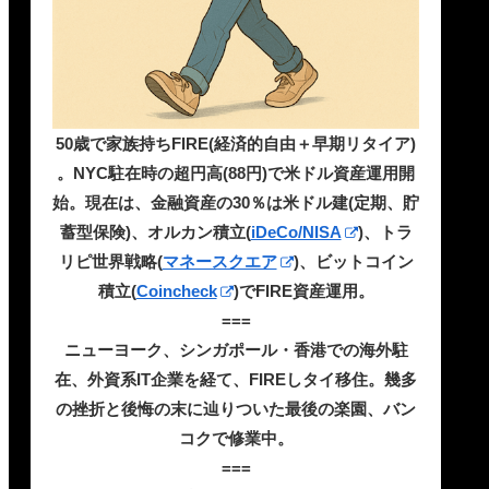
50歳で家族持ちFIRE(経済的自由＋早期リタイア)
。NYC駐在時の超円高(88円)で米ドル資産運用開
始。現在は、金融資産の30％は米ドル建(定期、貯
蓄型保険)、オルカン積立(
iDeCo/NISA
)、トラ
リピ世界戦略(
マネースクエア
)、ビットコイン
積立(
Coincheck
)でFIRE資産運用。
===
ニューヨーク、シンガポール・香港での海外駐
在、外資系IT企業を経て、FIREしタイ移住。幾多
の挫折と後悔の末に辿りついた最後の楽園、バン
コクで修業中。
===