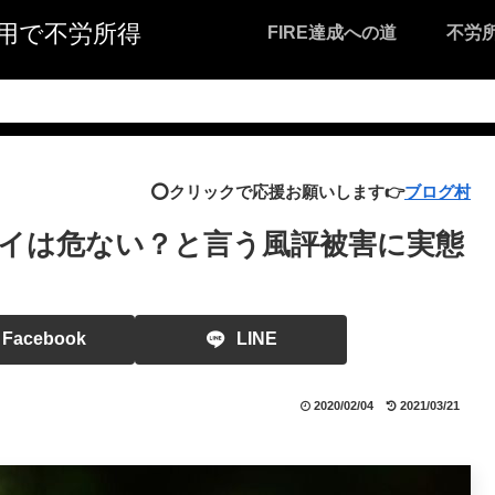
I活用で不労所得
FIRE達成への道
不労
⭕️クリックで応援お願いします👉
ブログ村
イは危ない？と言う風評被害に実態
Facebook
LINE
2020/02/04
2021/03/21