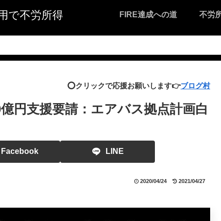
I活用で不労所得
FIRE達成への道
不労
⭕️クリックで応援お願いします👉
ブログ村
0億円支援要請：エアバス拠点計画白
Facebook
LINE
2020/04/24
2021/04/27