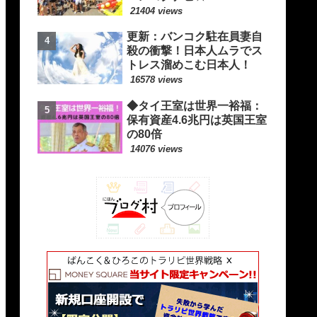
21404 views
更新：バンコク駐在員妻自
殺の衝撃！日本人ムラでス
トレス溜めこむ日本人！
16578 views
◆タイ王室は世界一裕福：
保有資産4.6兆円は英国王室
の80倍
14076 views