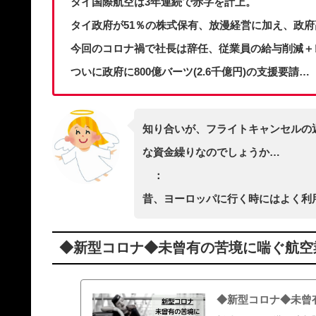
タイ国際航空は3年連続で赤字を計上。
タイ政府が51％の株式保有、放漫経営に加え、政
今回のコロナ禍で社長は辞任、従業員の給与削減＋
ついに政府に800億バーツ(2.6千億円)の支援要請…
知り合いが、フライトキャンセルの
な資金繰りなのでしょうか…
：
昔、ヨーロッパに行く時にはよく利
◆新型コロナ◆未曾有の苦境に喘ぐ航空業
◆新型コロナ◆未曾