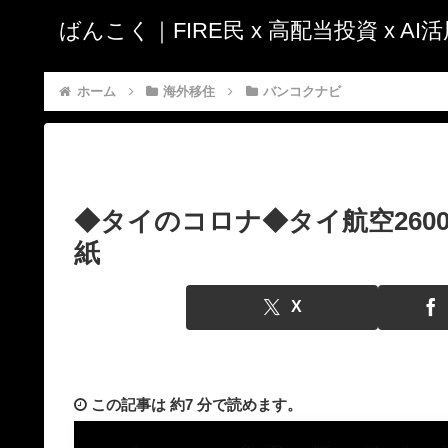
ばんこく｜FIRE民 x 高配当投資 x A
ホーム
海外移住
バンコクナビ
◆タイのコロナ◆タイ航空260
紙
X
この記事は
約7 分
で読めます。