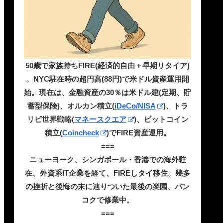
50歳で家族持ちFIRE(経済的自由＋早期リタイア)
。NYC駐在時の超円高(88円)で米ドル資産運用開
始。現在は、金融資産の30％は米ドル建(定期、貯
蓄型保険)、オルカン積立(
iDeCo/NISA
)、トラ
リピ世界戦略(
マネースクエア
)、ビットコイン
積立(
Coincheck
)でFIRE資産運用。
===
ニューヨーク、シンガポール・香港での海外駐
在、外資系IT企業を経て、FIREしタイ移住。幾多
の挫折と後悔の末に辿りついた最後の楽園、バン
コクで修業中。
===