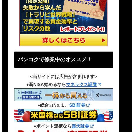
バンコクで修業中のオススメ！
<当サイトには広告が含まれます>
●新NISA始めるなら
マネックス証券
●総合力No.１、
SBI証券
●ポイント連携なら
楽天証券