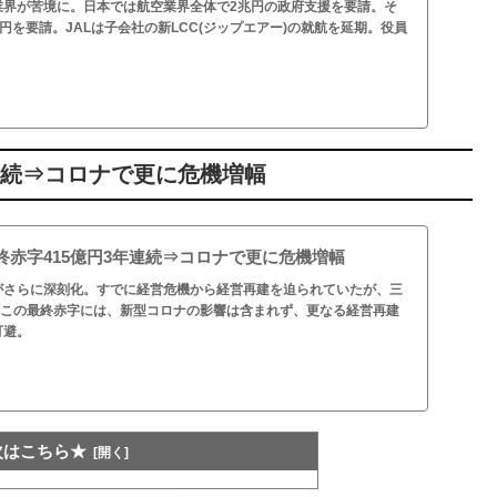
業界が苦境に。日本では航空業界全体で2兆円の政府支援を要請。そ
兆円を要請。JALは子会社の新LCC(ジップエアー)の就航を延期。役員
連続⇒コロナで更に危機増幅
終赤字415億円3年連続⇒コロナで更に危機増幅
がさらに深刻化。すでに経営危機から経営再建を迫られていたが、三
。この最終赤字には、新型コロナの影響は含まれず、更なる経営再建
可避。
次はこちら★