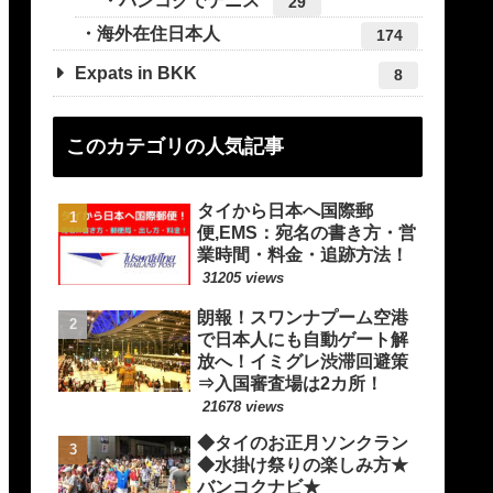
バンコクでテニス
29
海外在住日本人
174
Expats in BKK
8
このカテゴリの人気記事
タイから日本へ国際郵
便,EMS：宛名の書き方・営
業時間・料金・追跡方法！
31205 views
朗報！スワンナプーム空港
で日本人にも自動ゲート解
放へ！イミグレ渋滞回避策
⇒入国審査場は2カ所！
21678 views
◆タイのお正月ソンクラン
◆水掛け祭りの楽しみ方★
バンコクナビ★