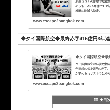
新型コロナの影響で航空
のうち、ANA単体で1.3
報酬の削減も決定。
www.escape2bangkok.com
◆タイ国際航空◆最終赤字415億円3年
◆タイ国際航空◆最
タイ国際航空の経営危機
年連続の415億円の赤字
が求められリストラは不
www.escape2bangkok.com
★目